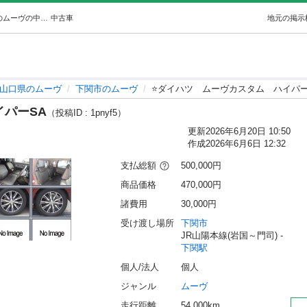
⭐️ダイハツムーヴカスタムハイパーSA (por por78) 下関のムーヴの中古車｜ジモティー
中古車
地元の掲示
山口県のムーヴ
下関市のムーヴ
⭐️ダイハツ ムーヴカスタム ハイパー
イパーSA
（投稿ID : 1pnyf5）
更新
2026年6月20日 10:50
作成
2026年6月6日 12:32
支払総額
500,000円
商品価格
470,000円
諸費用
30,000円
受け渡し場所
下関市
JR山陽本線(岩国～門司) - 
下関駅
個人/法人
個人
ジャンル
ムーヴ
走行距離
54,000km