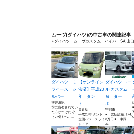
ムーヴ(ダイハツ)の中古車の関連記事
⭐️ダイハツ ムーヴカスタム ハイパーSA 
ダイハツ ミ
【オンライン
ダイハツ トー
ライース シ
決済】平成23
ル カスタム
ルバー
年 タン
Ｇ ター
柳井港駅
ト ...
ボ ...
前に所有されてい
四辻駅
宇部市
た方がつけた 小
平成23年 タント
■ 支払総額: 174.
さい傷やへこ...
体
左側パワースライ
8万円 ■ 車両
ドドア ...
本...