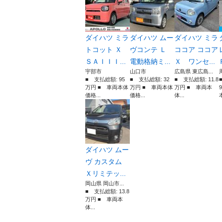
ダイハツ ミラ
ダイハツ ムー
ダイハツ ミラ
トコット Ｘ
ヴコンテ Ｌ
ココア ココア
ＳＡＩＩＩ...
電動格納ミ...
Ｘ ワンセ...
宇部市
山口市
広島県 東広島...
■ 支払総額: 95
■ 支払総額: 32
■ 支払総額: 11.8
万円 ■ 車両本体
万円 ■ 車両本体
万円 ■ 車両本
価格...
価格...
体...
本
ダイハツ ムー
ヴ カスタム
Ｘリミテッ...
岡山県 岡山市...
■ 支払総額: 13.8
万円 ■ 車両本
体...