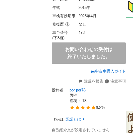
年式
2015年
車検有効期限
2028年4月
修復歴
なし
車台番号
473
(下3桁)
お問い合わせの受付は
終了いたしました。
中古車購入ガイド
違反を報告
注意事項
投稿者
por por78
男性
投稿： 
18
5.0
(
6
)
認証とは
身分証
自己紹介文が設定されていません