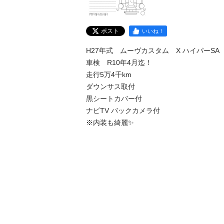
ポスト
いいね！
H27年式　ムーヴカスタム　X ハイパーSA

車検　R10年4月迄！

走行5万4千km

ダウンサス取付　

黒シートカバー付

ナビTV バックカメラ付

※内装も綺麗✨