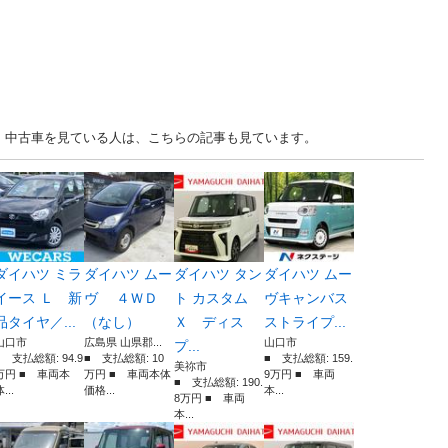
山口 中古車を見ている人は、こちらの記事も見ています。
ダイハツ ミラ
ダイハツ ムー
ダイハツ タン
ダイハツ ムー
イース Ｌ 新
ヴ ４ＷＤ
ト カスタム
ヴキャンバス
品タイヤ／...
（なし）
Ｘ ディス
ストライプ...
山口市
広島県 山県郡...
山口市
プ...
■ 支払総額: 94.9
■ 支払総額: 10
■ 支払総額: 159.
美祢市
万円 ■ 車両本
万円 ■ 車両本体
9万円 ■ 車両
■ 支払総額: 190.
...
価格...
本...
8万円 ■ 車両
本...