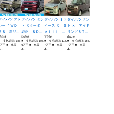
ダイハツ アト
ダイハツ タン
ダイハツ ミラ
ダイハツ タン
レー ４ＷＤ
ト Ｘターボ
イース Ｘ Ｓ
ト Ｘ アイド
ＲＳ 新品...
純正 ＳＤ...
ＡＩＩＩ ...
リングＳＴ...
周南市
防府市
下関市
山口市
■ 支払総額: 186.
■ 支払総額: 106.
■ 支払総額: 115.
■ 支払総額: 156.
9万円 ■ 車両
9万円 ■ 車両
7万円 ■ 車両
7万円 ■ 車両
...
本...
本...
本...