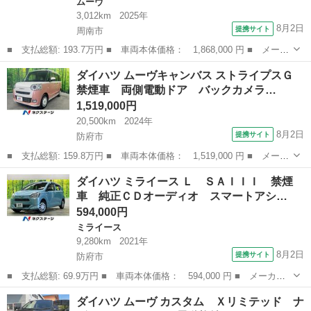
ムーヴ
3,012km
2025年
8月2日
提携サイト
周南市
■ 支払総額: 193.7万円 ■ 車両本体価格： 1,868,000 円 ■ メーカ
ー名： ダイハツ ■ 車種名： ムーヴ ■ グレード名： ＲＳ デ
山口
周南市
ムーヴ
ダイハツ ムーヴキャンバス ストライプスＧ
ィスプレイオーディ レーダークルコン スマートキー＆プッシュス
禁煙車 両側電動ドア バックカメラ…
タート ...
1,519,000円
20,500km
2024年
8月2日
提携サイト
防府市
■ 支払総額: 159.8万円 ■ 車両本体価格： 1,519,000 円 ■ メーカ
ー名： ダイハツ ■ 車種名： ムーヴキャンバス ■ グレード
山口
防府市
ダイハツ
ダイハツ ミライース Ｌ ＳＡＩＩＩ 禁煙
名： ストライプスＧ 禁煙車 両側電動ドア バックカメラ 衝突
車 純正ＣＤオーディオ スマートアシ…
被害軽減シス...
594,000円
ミライース
9,280km
2021年
8月2日
提携サイト
防府市
■ 支払総額: 69.9万円 ■ 車両本体価格： 594,000 円 ■ メーカー
名： ダイハツ ■ 車種名： ミライース ■ グレード名： Ｌ Ｓ
山口
防府市
ミライース
ダイハツ ムーヴ カスタム Ｘリミテッド ナ
ＡＩＩＩ 禁煙車 純正ＣＤオーディオ スマートアシストＩＩＩ