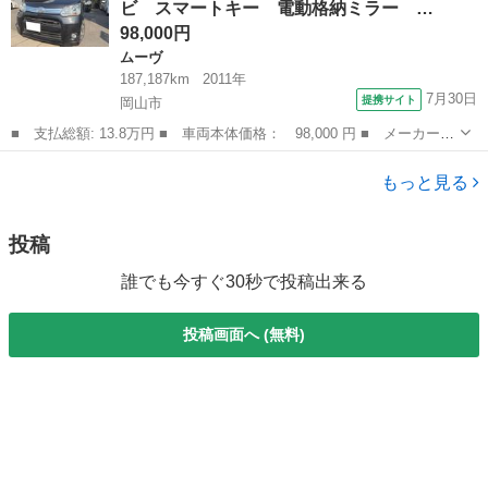
ビ スマートキー 電動格納ミラー …
コーナーセン...
98,000円
ムーヴ
187,187km
2011年
7月30日
提携サイト
岡山市
■ 支払総額: 13.8万円 ■ 車両本体価格： 98,000 円 ■ メーカー
名： ダイハツ ■ 車種名： ムーヴ ■ グレード名： カスタム
岡山
岡山市
ムーヴ
Ｘリミテッド ナビ スマートキー 電動格納ミラー ベンチシー
もっと見る
ト ＣＶＴ ミュ...
投稿
誰でも今すぐ30秒で投稿出来る
投稿画面へ (無料)