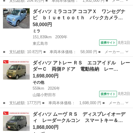
■ 支払総額: 204.9万円 ■ 車両本体価格： 1,932,000 円 ■ メーカ
ー名： ダイハツ ■ 車種名： タント ■ グレード名： ４ＷＤカ
山口
下関市
タント
ダイハツ ミラココア ココアＸ ワンセグナ
スタムＲＳ 新品タイヤ／ディスプレイオーディオ９インチ／スマー
ビ ｂｌｕｅｔｏｏｔｈ バックカメラ…
トアシス...
58,000円
ミラ
151,839km
2009年
8月1日
提携サイト
東広島市
■ 支払総額: 10.8万円 ■ 車両本体価格： 58,000 円 ■ メーカー
名： ダイハツ ■ 車種名： ミラココア ■ グレード名： ココア
広島
東広島市
ミラ
ダイハツ アトレー ＲＳ エコアイドル レー
Ｘ ワンセグナビ ｂｌｕｅｔｏｏｔｈ バックカメラ ドライブレ
ダーＣ 両側Ｐドア 電動格納 レー…
コーダー ■ ...
1,698,000円
その他
559km
2026年
8月2日
提携サイト
山陽小野田市
■ 支払総額: 177万円 ■ 車両本体価格： 1,698,000 円 ■ メーカー
名： ダイハツ ■ 車種名： アトレー ■ グレード名： ＲＳ エ
山口
山陽小野田市
その他
ダイハツ ムーヴ ＲＳ ディスプレイオーデ
コアイドル レーダーＣ 両側Ｐドア 電動格納 レーンキープアシ
ィ レーダークルコン スマートキー＆…
スト ＬＥ...
1,868,000円