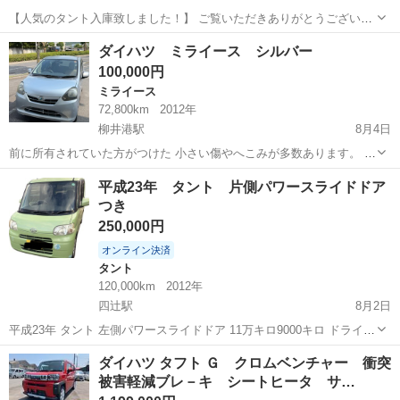
【人気のタント入庫致しました！】 ご覧いただきありがとうございま
す。 走行・機関ともに秀逸な1台です！通勤やお買い物、セカンドカ
山口
宇部市
岩鼻駅
タント
ダイハツ ミライース シルバー
ーにもおすすめです🎶 ローンのご相談も大歓迎‼️ ■車両情報 ・車種：
100,000円
タント ・グレー...
ミライース
72,800km
2012年
柳井港駅
8月4日
前に所有されていた方がつけた 小さい傷やへこみが多数あります。 ま
た、ブレーキを踏んだ時にたまにキーという音がします。 目立った不
山口
柳井市
柳井港駅
ミライース
平成23年 タント 片側パワースライドドア
具合はありません。 受け渡し後の保証はございません。 純粋に乗って
つき
頂ける方お願い致します。
250,000円
オンライン決済
タント
120,000km
2012年
四辻駅
8月2日
平成23年 タント 左側パワースライドドア 11万キロ9000キロ ドライブ
レコーダー前後 バックモニター sdナビ スマートキー、左パワースラ
山口
山口市
四辻駅
タント
スライドドア
ダイハツ タフト Ｇ クロムベンチャー 衝突
イド、ナビ、テレビ タイヤは今年変えたばかりです 車検令和10年6月
被害軽減ブレ－キ シートヒータ サ…
10日まで ...