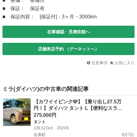
■ 整備： 整備付
■ 保証： 保証有
■ 保証内容： [保証付]：3ヶ月・3000km
在庫確認・見積依頼へ
店舗来店予約 （グーネットへ）
注意事項
お気に入り
ミラ(ダイハツ)の中古車の関連記事
【カワイイピンク🩷】【乗り出し27.5万
円！】ダイハツ タント L【便利なスラ…
275,000円
タント
139,521km
2015年
岩鼻駅
8月7日