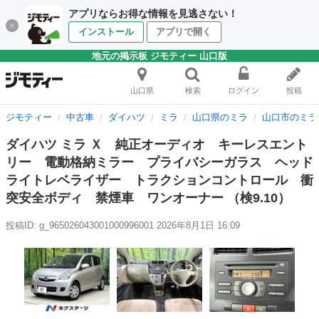
アプリならお得な情報を見逃さない！
インストール
アプリで開く
地元の掲示板 ジモティー 山口版
山口県
検索
ログイン
投稿
ジモティー
中古車
ダイハツ
ミラ
山口県のミラ
山口市のミラ
ダイハツ ミラ Ｘ 純正オーディオ キーレスエント
リー 電動格納ミラー プライバシーガラス ヘッド
ライトレベライザー トラクションコントロール 衝
突安全ボディ 禁煙車 ワンオーナー （検9.10）
投稿ID: g_965026043001000996001
2026年8月1日 16:09