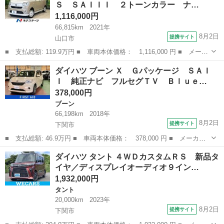
Ｓ ＳＡＩＩＩ ２トーンカラー ナ…
カメラ ...
1,116,000円
66,815km
2021年
8月2日
提携サイト
山口市
■ 支払総額: 119.9万円 ■ 車両本体価格： 1,116,000 円 ■ メーカ
ー名： ダイハツ ■ 車種名： ムーヴキャンバス ■ グレード
山口
山口市
ダイハツ
ダイハツ ブーン Ｘ Ｇパッケージ ＳＡＩ
名： ＧメイクアップＶＳ ＳＡＩＩＩ ２トーンカラー ナビ 全
Ｉ 純正ナビ フルセグＴＶ Ｂｌｕｅ…
周囲カメラ ...
378,000円
ブーン
66,198km
2018年
8月2日
提携サイト
下関市
■ 支払総額: 46.9万円 ■ 車両本体価格： 378,000 円 ■ メーカー
名： ダイハツ ■ 車種名： ブーン ■ グレード名： Ｘ Ｇパッ
山口
下関市
ブーン
ダイハツ タント ４ＷＤカスタムＲＳ 新品タ
ケージ ＳＡＩＩ 純正ナビ フルセグＴＶ Ｂｌｕｅｔｏｏｔｈ
イヤ／ディスプレイオーディオ９イン…
ビルトインＥ...
1,932,000円
タント
20,000km
2023年
8月2日
提携サイト
下関市