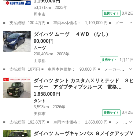
1,199,000円
53,171km
2023年
8月2日
提携サイト
周南市
■ 支払総額: 130.4万円 ■ 車両本体価格： 1,199,000 円 ■ メーカ
ー名： ダイハツ ■ 車種名： タフト ■ グレード名： Ｇ クロ
山口
周南市
ダイハツ
ダイハツ ムーヴ ４ＷＤ （なし）
ムベンチャー 衝突被害軽減ブレ－キ シートヒータ サイドエアバ
90,000円
ッグ レ...
ムーヴ
200,403km
2008年
1月11日
提携サイト
山県郡
■ 支払総額: 10万円 ■ 車両本体価格： 90,000 円 ■ メーカー
名： ダイハツ ■ 車種名： ムーヴ ■ グレード名： ４ＷＤ
広島
山県郡
ムーヴ
ダイハツ タント カスタムＸリミテッド Ｓヒ
■ 排気量： 660cc ■ ドア枚数： 5D ■ ミッション： インパネ
ーター アダプティブクルーズ 電格…
AT ...
1,858,000円
タント
3,593km
2026年
8月2日
提携サイト
美祢市
■ 支払総額: 192.8万円 ■ 車両本体価格： 1,858,000 円 ■ メーカ
ー名： ダイハツ ■ 車種名： タント ■ グレード名： カスタム
山口
美祢市
タント
ダイハツ ムーヴキャンバス ＧメイクアップＶ
Ｘリミテッド Ｓヒーター アダプティブクルーズ 電格ミラー Ｂ