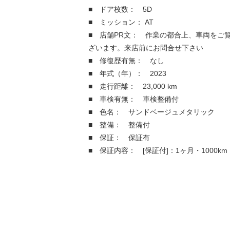
■ ドア枚数： 5D
■ ミッション： AT
■ 店舗PR文： 作業の都合上、車両をご
ざいます。来店前にお問合せ下さい
■ 修復歴有無： なし
■ 年式（年）： 2023
■ 走行距離： 23,000 km
■ 車検有無： 車検整備付
■ 色名： サンドベージュメタリック
■ 整備： 整備付
■ 保証： 保証有
■ 保証内容： [保証付]：1ヶ月・1000km