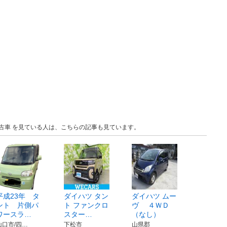
 中古車 を見ている人は、こちらの記事も見ています。
平成23年 タ
ダイハツ タン
ダイハツ ムー
ント 片側パ
ト ファンクロ
ヴ ４ＷＤ
ワースラ…
スター…
（なし）
山口市/四…
下松市
山県郡