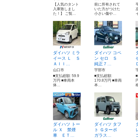
【人気のタント
前に所有されて
入庫致しまし
いた方がつけた
た！】 ご覧…
小さい傷や…
ダイハツ ミラ
ダイハツ コペ
イース Ｌ Ｓ
ン セロ Ｓ
ＡＩＩ…
純正７…
山口市
宇部市
■支払総額: 59.9
■支払総額:
万円 ■車両本
170.8万円 ■車両
体…
本…
ダイハツ トー
ダイハツ タフ
ル Ｘ 禁煙
ト Ｇターボ
車 ＥＴ…
ガラス…