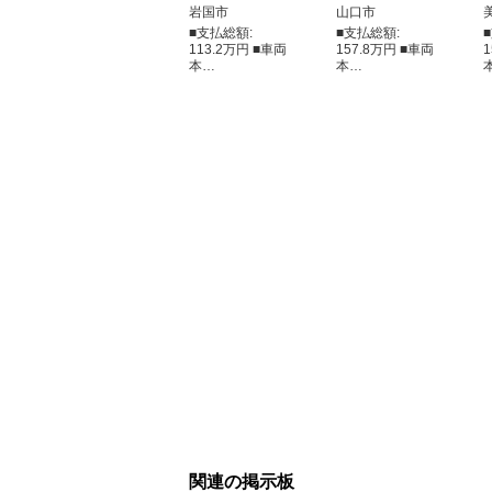
岩国市
山口市
■支払総額:
■支払総額:
113.2万円 ■車両
157.8万円 ■車両
本…
本…
関連の掲示板