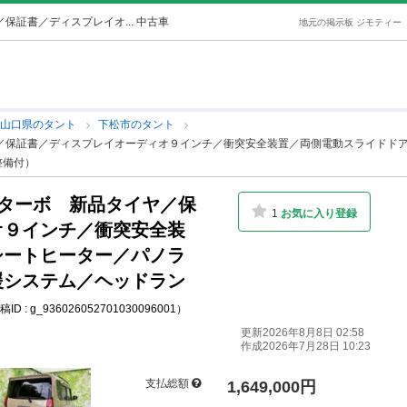
保証書／ディスプレイオ... 中古車
地元の掲示板 ジモティー
山口県のタント
下松市のタント
ヤ／保証書／ディスプレイオーディオ９インチ／衝突安全装置／両側電動スライドド
整備付）
スターボ 新品タイヤ／保
1
お気に入り登録
オ９インチ／衝突安全装
シートヒーター／パノラ
援システム／ヘッドラン
ID : g_936026052701030096001）
更新2026年8月8日 02:58
作成2026年7月28日 10:23
支払総額
1,649,000円