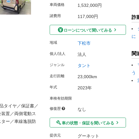
車両価格
1,532,000円
諸費用
117,000円
詐
ローンについて聞いてみる
に
地域
下松市
関
個人/法人
法人
ジャンル
タント
う
走行距離
23,000km
年式
2023年
車検有効期限
品タイヤ／保証書／
修復歴
なし
全装置／両側電動ス
ニター／車線逸脱防
車の状態・保証を聞いてみる
提供元
グーネット