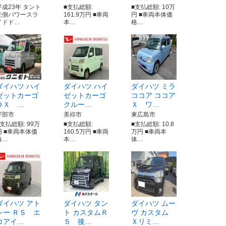
平成23年 タント
■支払総額:
■支払総額: 10万
左側パワースラ
161.9万円 ■車両
円 ■車両本体価
イドド…
本…
格…
ダイハツ ハイ
ダイハツ ハイ
ダイハツ ミラ
ゼットカーゴ
ゼットカーゴ
ココア ココア
ＤＸ …
クルー…
Ｘ ワ…
宇部市
美祢市
東広島市
■支払総額: 99万
■支払総額:
■支払総額: 10.8
円 ■車両本体価
160.5万円 ■車両
万円 ■車両本
格…
本…
体…
ダイハツ アト
ダイハツ タン
ダイハツ ムー
レー ＲＳ エ
ト カスタムＲ
ヴ カスタム
コアイ…
Ｓ 後…
Ｘリミ…