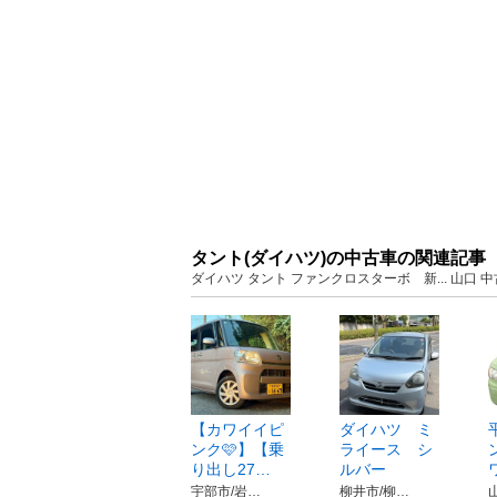
タント(ダイハツ)の中古車の関連記事
ダイハツ タント ファンクロスターボ 新... 山口
【カワイイピ
ダイハツ ミ
ンク🩷】【乗
ライース シ
り出し27…
ルバー
宇部市/岩…
柳井市/柳…