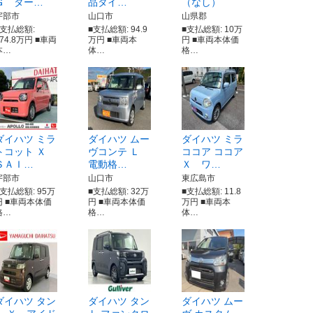
Ｇ ター…
品タイ…
（なし）
宇部市
山口市
山県郡
■支払総額:
■支払総額: 94.9
■支払総額: 10万
174.8万円 ■車両
万円 ■車両本
円 ■車両本体価
本…
体…
格…
ダイハツ ミラ
ダイハツ ムー
ダイハツ ミラ
トコット Ｘ
ヴコンテ Ｌ
ココア ココア
ＳＡＩ…
電動格…
Ｘ ワ…
宇部市
山口市
東広島市
■支払総額: 95万
■支払総額: 32万
■支払総額: 11.8
円 ■車両本体価
円 ■車両本体価
万円 ■車両本
格…
格…
体…
ダイハツ タン
ダイハツ タン
ダイハツ ムー