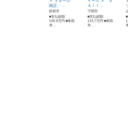
ト Ｘターボ
イース Ｘ Ｓ
純正 …
ＡＩＩ…
防府市
下関市
■支払総額:
■支払総額:
106.9万円 ■車両
115.7万円 ■車両
本…
本…