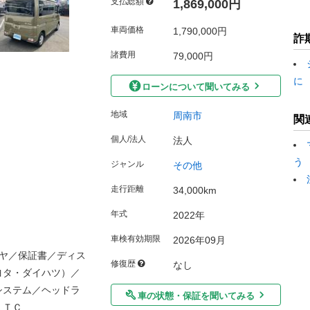
支払総額
1,869,000円
車両価格
1,790,000円
詐
諸費用
79,000円
に
ローンについて聞いてみる
地域
周南市
関
個人/法人
法人
う
ジャンル
その他
走行距離
34,000km
年式
2022年
車検有効期限
2026年09月
ヤ／保証書／ディス
修復歴
なし
ヨタ・ダイハツ）／
システム／ヘッドラ
車の状態・保証を聞いてみる
ＥＴＣ