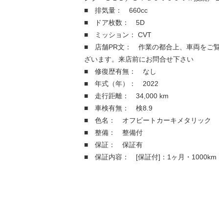
■ 排気量： 660cc
■ ドア枚数： 5D
■ ミッション： CVT
■ 店舗PR文： 作業の都合上、車両をご
ざいます。来店前にお問合せ下さい
■ 修復歴有無： なし
■ 年式（年）： 2022
■ 走行距離： 34,000 km
■ 車検有無： 検8.9
■ 色名： オフビートカーキメタリック
■ 整備： 整備付
■ 保証： 保証有
■ 保証内容： [保証付]：1ヶ月・1000km