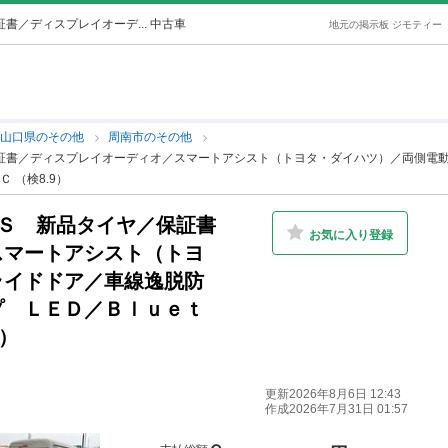
書／ディスプレイオーデ... 中古車
地元の掲示板 ジモティー
山口県のその他
周南市のその他
保証書／ディスプレイオーディオ／スマートアシスト（トヨタ・ダイハツ）／両側電
 （検8.9）
ＲＳ 新品タイヤ／保証書
お気に入り登録
スマートアシスト（トヨ
ライドドア／車線逸脱防
プ ＬＥＤ／Ｂｌｕｅｔ
9）
更新2026年8月6日 12:43
作成2026年7月31日 01:57