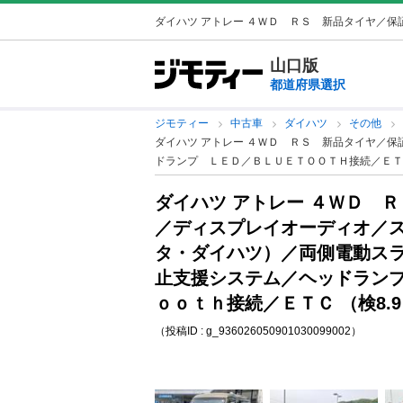
ダイハツ アトレー ４ＷＤ ＲＳ 新品タイヤ／保証
山口版
都道府県選択
ジモティー
中古車
ダイハツ
その他
ダイハツ アトレー ４ＷＤ ＲＳ 新品タイヤ／
ドランプ ＬＥＤ／ＢＬＵＥＴＯＯＴＨ接続／ＥＴＣ
ダイハツ アトレー ４ＷＤ 
／ディスプレイオーディオ／
タ・ダイハツ）／両側電動ス
止支援システム／ヘッドラン
ｏｏｔｈ接続／ＥＴＣ （検8.
（投稿ID : g_936026050901030099002）