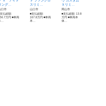
ト Ｘ アイド
ト ファンクロ
ヴ カスタム
リング…
スリミ…
Ｘリミ…
山口市
山口市
岡山市
■支払総額:
■支払総額:
■支払総額: 13.8
156.7万円 ■車両
167.8万円 ■車両
万円 ■車両本
本…
本…
体…