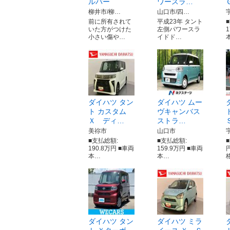
ルバー
ワースラ…
柳井市/柳…
山口市/四…
前に所有されて
平成23年 タント
いた方がつけた
左側パワースラ
小さい傷や…
イドド…
ダイハツ タン
ダイハツ ムー
ト カスタム
ヴキャンバス
Ｘ ディ…
ストラ…
美祢市
山口市
■支払総額:
■支払総額:
190.8万円 ■車両
159.9万円 ■車両
本…
本…
ダイハツ タン
ダイハツ ミラ