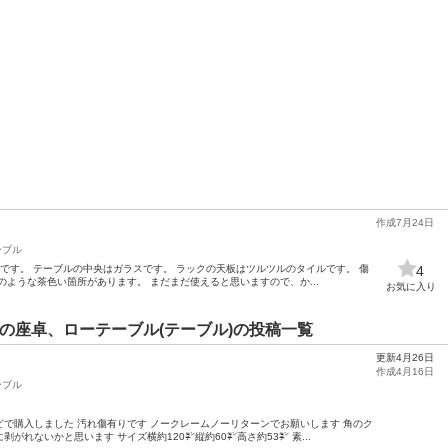
作成7月24日
ーブル
です。 テーブルの中央はガラスです。 ラックの天板はツルツルのタイルです。 傷
4
のような茶色い箇所があります。 まだまだ使えると思いますので、か...
お気に入り
))の座卓、ローテーブル(テーブル)の投稿一覧
更新4月26日
作成4月16日
ーブル
で購入しました 汚れ傷有りです ノークレームノーリターンでお願いします 角のク
がれないかと思います サイズ横約120㌢縦約60㌢高さ約53㌢ 素...