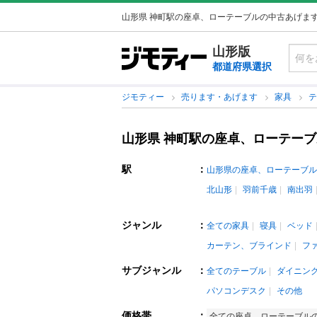
山形県 神町駅の座卓、ローテーブルの中古あげま
山形版
都道府県選択
ジモティー
売ります・あげます
家具
山形県 神町駅の座卓、ローテー
駅
：
山形県の座卓、ローテーブル
北山形
羽前千歳
南出羽
ジャンル
：
全ての家具
寝具
ベッド
カーテン、ブラインド
フ
サブジャンル
：
全てのテーブル
ダイニン
パソコンデスク
その他
価格帯
：
全ての座卓、ローテーブル