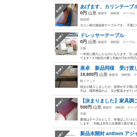
あげます、カリンテーブ
受付終了
0円
山形
東根市
神町駅
テーブル
無垢材
カリン材の無垢材テーブルです。 不要に
ドレッサーテーブル
受付終了
0円
山形
東根市
神町駅
テーブル
天板
一年前に購入したものになります。引っ
てます！4.5枚目の通り天板の汚れや凹
座卓 新品同様 受け渡
受付終了
19,800円
山形
東根市
神町駅
テ
軽トラック
祖父が購入しましたが、使用せず２階に置
方は、場所相談の上、父が配送させてい
【決まりました】家具調
受付終了
500円
山形
東根市
神町駅
テーブ
天板
夏場はテーブルとして、冬場はこたつと
します。 天板は木目と白基調２面が使えま
新品未開封 anthem 
受付終了