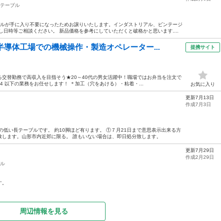
テーブル
ブルが手に入り不要になったためお譲りいたします。インダストリアル、ビンテージ
日時等ご相談ください。 新品価格を参考にしていただくと破格かと思います....
半導体工場での機械操作・製造オペレーター...
提携サイト
交替勤務で高収入を目指そう★20～40代の男女活躍中！職場ではお弁当を注文で
914 以下の業務をお任せします！ ＊加工（穴をあける）・粘着・...
お気に入り
更新7月13日
作成7月3日
の低い長テーブルです。 約10脚ほど有ります。 ①７月21日まで意思表示出来る方
致します。山形市内近郊に限る。 誰もいない場合は、即日処分致します。
更新7月29日
作成2月29日
ル
す。
周辺情報を見る