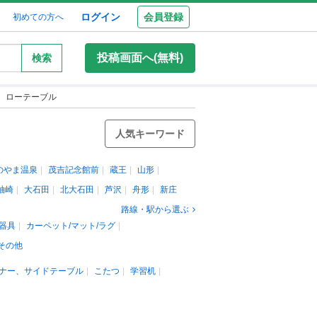
ログイン
会員登録
初めての方へ
投稿画面へ(無料)
検索
、ローテーブル
人気キーワード
のやま温泉
茂吉記念館前
蔵王
山形
袖崎
大石田
北大石田
芦沢
舟形
新庄
路線・駅から選ぶ
器具
カーペット/マット/ラグ
その他
ナー、サイドテーブル
こたつ
学習机