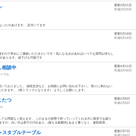
更新3月21日
ル
作成3月20日
なったのあげます。 足付いてます
更新5月19日
作成5月16日
越すので早めにご連絡いただきたいです！気になる点があればいつでも質問お待ちし
凸があります。値下げも可能です
更新4月11日
し相談中
作成3月30日
ーブル
いておりました。 値段交渉など、お気軽にお問い合わせ下さい。 取りに来れない
ただきます。（軽トラックになります） よろしくお願いします。
更新2月8日
こたつ
作成2月6日
ル
しても問題なく使えます。 このままの状態で持っていってくれる方に格安でお譲り
すが、白い方は若干の汚れあり。(落ちる範囲内) あまり重くなく、後部座席...
更新2月7日
アジャスタブルテーブル
作成2月6日