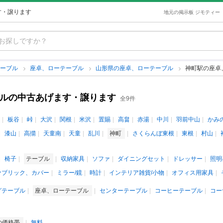
す・譲ります
地元の掲示板 ジモティー
テーブル
座卓、ローテーブル
山形県の座卓、ローテーブル
神町駅の座卓
ブルの中古あげます・譲ります
全9件
板谷
峠
大沢
関根
米沢
置賜
高畠
赤湯
中川
羽前中山
かみ
漆山
高擶
天童南
天童
乱川
神町
さくらんぼ東根
東根
村山
椅子
テーブル
収納家具
ソファ
ダイニングセット
ドレッサー
照明
ァブリック、カバー
ミラー/鏡
時計
インテリア雑貨/小物
オフィス用家具
グテーブル
座卓、ローテーブル
センターテーブル
コーヒーテーブル
コー
の価格帯
無料