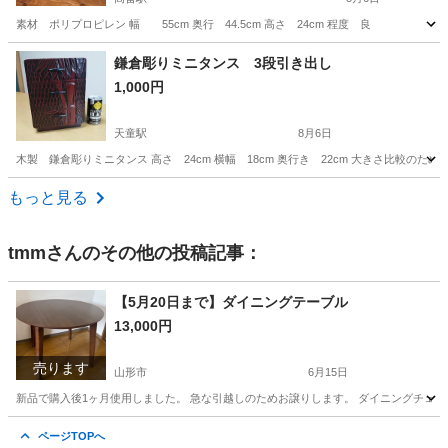
素材 ポリプロピレン 幅 55cm 奥行 44.5cm 高さ 24cm 程度 良
山形
東置賜郡
高畠駅
収納家具
無印良品
鎌倉彫りミニタンス 3段引き出し
1,000円
天童駅
8月6日
木製 鎌倉彫りミニタンス 高さ 24cm 横幅 18cm 奥行き 22cm 大きさ比較
山形
天童市
天童駅
収納家具
タンス
もっと見る
tmm
さんのその他の投稿記事：
【5月20日まで】ダイニングテーブル
13,000円
売ります
山形市
6月15日
新品で購入後1ヶ月使用しました。 急な引越しのためお譲りします。 ダイニングチェア
山形
山形市
ダイニングセット
ページTOPへ