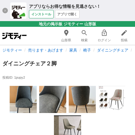
アプリならお得な情報を見逃さない！
インストール
アプリで開く
地元の掲示板 ジモティー 山形版
山形県
検索
ログイン
投稿
ジモティー
売ります・あげます
家具
椅子
ダイニングチェア
ダイニングチェア２脚
投稿ID: 1pupy2