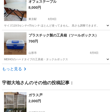
オフェステーブル
8,000円
東京駅
8月8日
サイズ119.5センチ×75センチ ほとんど使ってません。 高さも調整できます。
山形
長井市
東京駅
オフィス用家具
プラスチック製の工具箱（ツールボックス）
700円
山形市
8月8日
MEIHOのハードタイプの工具箱・タックルボックス
山形
山形市
収納家具
もっと見る
宇都大地
さんのその他の投稿記事：
ガラス戸
2,000円
売ります