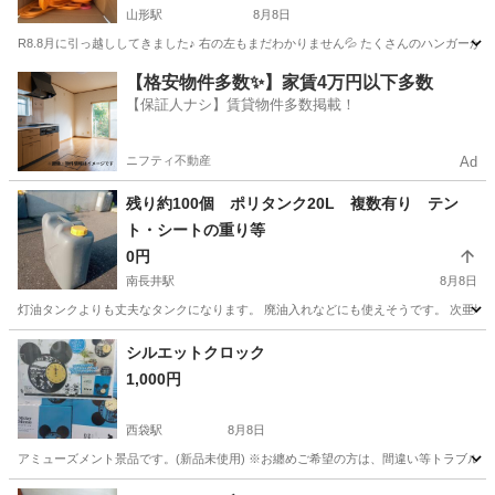
山形駅
8月8日
R8.8月に引っ越ししてきました♪ 右の左もまだわかりません💦 たくさんのハンガーが余
山形
山形市
山形駅
インテリア雑貨/小物
子ども
【格安物件多数✨】家賃4万円以下多数
【保証人ナシ】賃貸物件多数掲載！
ニフティ不動産
Ad
残り約100個 ポリタンク20L 複数有り テン
ト・シートの重り等
0円
南長井駅
8月8日
灯油タンクよりも丈夫なタンクになります。 廃油入れなどにも使えそうです。 次亜塩素
山形
長井市
南長井駅
家具
重り
シルエットクロック
1,000円
西袋駅
8月8日
アミューズメント景品です。(新品未使用) ※お纏めご希望の方は、間違い等トラブルを
山形
東田川郡
西袋駅
時計
イオン