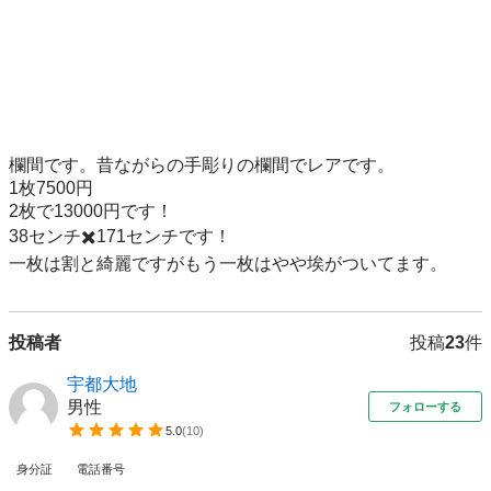
欄間です。昔ながらの手彫りの欄間でレアです。

1枚7500円

2枚で13000円です！

38センチ✖️171センチです！

一枚は割と綺麗ですがもう一枚はやや埃がついてます。
投稿者
投稿
23
件
宇都大地
男性
フォローする
5.0
(
10
)
身分証
電話番号