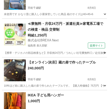
羽前千歳駅
8月8日
未使用です かなり昔に購入し小屋保管していた商品 箱のサイズは40×45×6
山形
山形市
羽前千歳駅
収納家具
≪寮無料・月収24万円・派遣社員≫家電系工場で
の検査・検品 交替制
時給1,250円
株式会社BREXA Next
福島県 喜久田駅
提携サイト
【携帯・デジカメの部品検査など】月収例24万円／うれしい社宅費無料◎／赴任旅費会社
福島
郡山市
喜久田駅
その他
【オンライン決済】蔵の扉で作ったテーブル
240,000円
羽前千歳駅
8月8日
10年ほど前に購入した蔵の扉で作られたテーブルです。 【購入時価格】75万円 【サイズ
山形
山形市
羽前千歳駅
テーブル
IKEA 子ども用ハンガー
1,000円