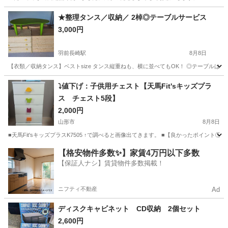
山形
東根市
神町駅
テーブル
よろしくお願いします
★整理タンス／収納／ 2棹◎テーブルサービス
3,000円
羽前長崎駅
8月8日
【衣類／収納タンス】ベストsize タンス縦重ねも、横に並べてもOK！ ◎テーブルはサービス
山形
東村山郡
羽前長崎駅
収納家具
タンス
⤵️値下げ：子供用チェスト【天馬Fit'sキッズプラ
ス チェスト5段】
2,000円
山形市
8月8日
■天馬Fit'sキッズプラスK7505 ↑で調べると画像出てきます。 ■【良かったポイン
山形
山形市
収納家具
【格安物件多数✨】家賃4万円以下多数
【保証人ナシ】賃貸物件多数掲載！
ニフティ不動産
Ad
ディスクキャビネット CD収納 2個セット
2,600円