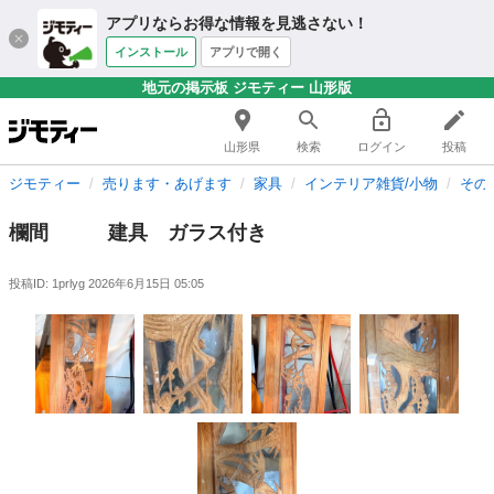
アプリならお得な情報を見逃さない！
インストール
アプリで開く
地元の掲示板 ジモティー 山形版
山形県
検索
ログイン
投稿
ジモティー
売ります・あげます
家具
インテリア雑貨/小物
その
欄間 建具 ガラス付き
投稿ID: 1prlyg
2026年6月15日 05:05