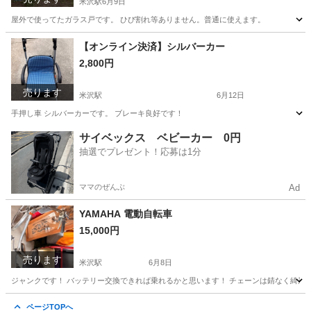
米沢駅
6月9日
屋外で使ってたガラス戸です。 ひび割れ等ありません。普通に使えます。
山形
米沢市
米沢駅
その他
ガラス
【オンライン決済】シルバーカー
2,800円
売ります
米沢駅
6月12日
手押し車 シルバーカーです。 ブレーキ良好です！
山形
米沢市
米沢駅
その他
シルバーカー
サイベックス ベビーカー 0円
抽選でプレゼント！応募は1分
ママのぜんぶ
Ad
YAMAHA 電動自転車
15,000円
売ります
米沢駅
6月8日
ジャンクです！ バッテリー交換できれば乗れるかと思います！ チェーンは錆なく綺麗
山形
米沢市
米沢駅
電動アシスト自転車
ページTOPへ