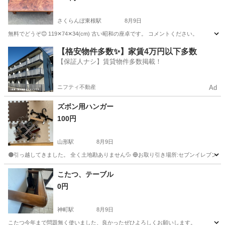
さくらんぼ東根駅
8月9日
無料でどうぞ😊 119✕74✕34(cm) 古い昭和の座卓です。 コメントください。
山形
東根市
さくらんぼ東根駅
テーブル
【格安物件多数✨】家賃4万円以下多数
【保証人ナシ】賃貸物件多数掲載！
ニフティ不動産
Ad
ズボン用ハンガー
100円
山形駅
8月9日
🟠引っ越してきました。 全く土地勘ありません💦 🔵お取り引き場所:セブンイレブン山
山形
山形市
山形駅
その他
ズボン
こたつ、テーブル
0円
神町駅
8月9日
こたつ今年まで問題無く使いました、良かったぜひよろしくお願いします。