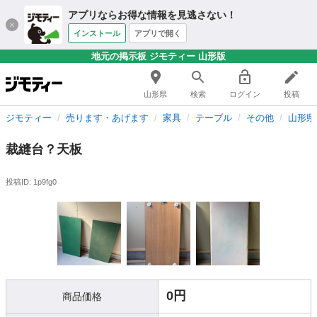
アプリならお得な情報を見逃さない！
インストール
アプリで開く
地元の掲示板 ジモティー 山形版
山形県
検索
ログイン
投稿
ジモティー
売ります・あげます
家具
テーブル
その他
山形県
裁縫台？天板
投稿ID: 1p9fg0
0円
商品価格