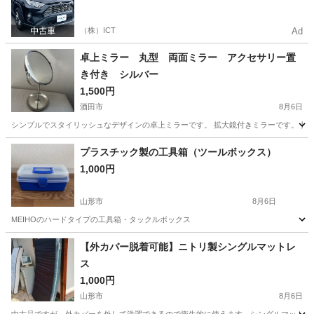
ルマをご利用いただけるサービスがあります！
（株）ICT
Ad
卓上ミラー 丸型 両面ミラー アクセサリー置
き付き シルバー
1,500円
酒田市
8月6日
シンプルでスタイリッシュなデザインの卓上ミラーです。 拡大鏡付きミラーです。 拡大
山形
酒田市
ミラー/鏡
プラスチック製の工具箱（ツールボックス）
1,000円
山形市
8月6日
MEIHOのハードタイプの工具箱・タックルボックス
山形
山形市
収納家具
【外カバー脱着可能】ニトリ製シングルマットレ
ス
1,000円
山形市
8月6日