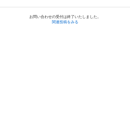
お問い合わせの受付は終了いたしました。
関連投稿をみる
初めての方へ
利用規約
プライバシーポリシー
プライバシー・ステートメント
健全化に資する運用方針
お問い合わせ
運営会社
サイトマップ
ご利用ガイド
フリーワードで探す
PC版で表示
都道府県選択
特定商取引法の表示
利用者情報の外部送信について