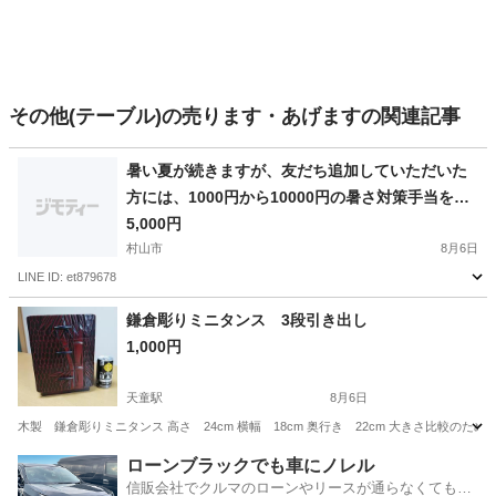
その他(テーブル)の売ります・あげますの関連記事
暑い夏が続きますが、友だち追加していただいた
方には、1000円から10000円の暑さ対策手当をお
支払いいたします。
5,000円
村山市
8月6日
LINE ID: et879678
山形
村山市
家具
鎌倉彫りミニタンス 3段引き出し
1,000円
天童駅
8月6日
木製 鎌倉彫りミニタンス 高さ 24cm 横幅 18cm 奥行き 22cm 大きさ比較
山形
天童市
天童駅
収納家具
タンス
ローンブラックでも車にノレル
信販会社でクルマのローンやリースが通らなくてもク