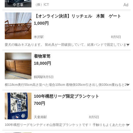
（株）ICT
Ad
【オンライン決済】リッチェル 木製 ゲート
1,000円
米沢駅
8月5日
愛犬の噛みキズあります。 留め具が一部破損していて、結束バンドで固定していますが、可動に問題ありません
山形
米沢市
米沢駅
その他
着物箪笥
18,000円
鶴岡駅
8月5日
横118cm奥行55cm高さ並べた場合105cm 着物側105cm引き出し側100cm重ね
山形
鶴岡市
鶴岡駅
収納家具
箪笥
100年構想リーグ限定ブランケット
700円
天童南駅
8月5日
100年構想リーグモンテディオ山形限定ブランケットです！ 手触りもよくあたたかく使