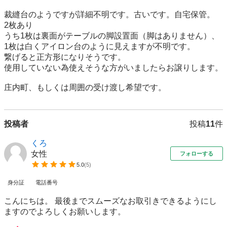
裁縫台のようですが詳細不明です。古いです。自宅保管。

2枚あり

うち1枚は裏面がテーブルの脚設置面（脚はありません）、
1枚は白くアイロン台のように見えますが不明です。

繋げると正方形になりそうです。

使用していない為使えそうな方がいましたらお譲りします。

庄内町、もしくは周囲の受け渡し希望です。
投稿者
投稿
11
件
くろ
女性
フォローする
5.0
(
5
)
身分証
電話番号
こんにちは。 最後までスムーズなお取引きできるようにし
ますのでよろしくお願いします。