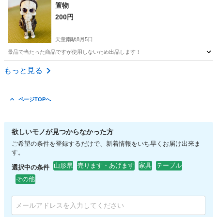
山形
天童市
天童南駅
寝具
ブランケット
置物
200円
天童南駅
8月5日
景品で当たった商品ですが使用しないため出品します！
山形
天童市
天童南駅
インテリア雑貨/小物
もっと見る
ページTOPへ
欲しいモノが見つからなかった方
ご希望の条件を登録するだけで、新着情報をいち早くお届け出来ま
す。
山形県
売ります・あげます
家具
テーブル
選択中の条件
その他