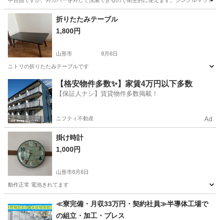
中古品ですが、外カバーを外して洗濯できるので衛生的に使えます。シングルマットレ
山形
山形市
寝具
折りたたみテーブル
1,800円
山形市
8月6日
ニトリの折りたたみテーブルです
山形
山形市
家具
折りたたみ
【格安物件多数✨】家賃4万円以下多数
【保証人ナシ】賃貸物件多数掲載！
ニフティ不動産
Ad
掛け時計
1,000円
山形市
8月6日
動作正常 電池きれてます
山形
山形市
時計
≪寮完備・月収33万円・契約社員≫半導体工場で
の組立・加工・プレス