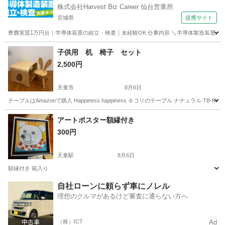
株式会社Harvest Biz Career 仙台営業所
宮城県
提携サイト
寮費実質1万円台｜半導体装置の組立・検査｜未経験OK 仕事内容 ＼半導体製造装置の
宮城
その他
子供用 机 椅子 セット
2,500円
天童市
8月6日
テーブルはAmazonで購入 Happiness happiness キコリのテーブル ナチュラル 
山形
天童市
テーブル
キコリ
アートポスター額縁付き
300円
天童駅
8月6日
額縁付き 箱入り
山形
天童市
天童駅
インテリア雑貨/小物
自社ローンに頼らず車にノレル
理想のクルマがあるけど審査に通らない方へ
（株）ICT
Ad