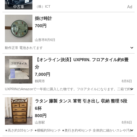
（株）ICT
Ad
掛け時計
700円
山形市
8月6日
動作正常 電池きれてます
山形
山形市
時計
【オンライン決済】UXPRIN. フロアタイル約6畳
分
7,000円
鶴岡市
8月6日
UXPRINのAmazonで一年前に購入した物です。フロアタイルになります。二箱で約6
山形
鶴岡市
カーペット/マット/ラグ
ラタン 籐製 タンス 箪笥 引き出し 収納 整理 5段
6杯
800円
山形駅
8月6日
⚫︎高さ約103センチ ⚫︎横幅約59センチ ⚫︎奥行き約40センチ 全体的に細かいスレ