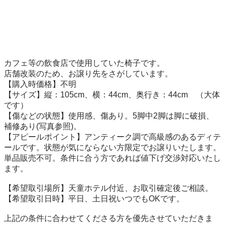
カフェ等の飲食店で使用していた椅子です。

店舗改装のため、お譲り先をさがしています。

【購入時価格】不明

【サイズ】縦：105cm、横：44cm、奥行き：44cm　（大体
です）

【傷などの状態】使用感、傷あり。5脚中2脚は脚に破損、
補修あり(写真参照)。

【アピールポイント】アンティーク調で高級感のあるディテ
ールです。状態が気にならない方限定でお譲りいたします。
単品販売不可。条件に合う方であれば値下げ交渉対応いたし
ます。

【希望取引場所】天童ホテル付近、お取引確定後ご相談。

【希望取引日時】平日、土日祝いつでもOKです。

上記の条件に合わせてくださる方を優先させていただきま