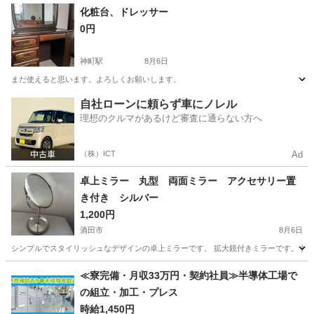
山形
山形市
山形駅
収納家具
化粧台、ドレッサー
0円
神町駅
8月6日
まだ使えると思います。よろしくお願いします。
山形
東根市
神町駅
ドレッサー
自社ローンに頼らず車にノレル
理想のクルマがあるけど審査に通らない方へ
（株）ICT
Ad
卓上ミラー 丸型 両面ミラー アクセサリー置
き付き シルバー
1,200円
酒田市
8月6日
シンプルでスタイリッシュなデザインの卓上ミラーです。 拡大鏡付きミラーです。 拡大
山形
酒田市
ミラー/鏡
≪寮完備・月収33万円・契約社員≫半導体工場で
の組立・加工・プレス
時給1,450円