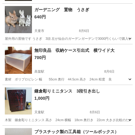
ガーデニング 置物 うさぎ
640円
天童市
8月6日
屋外用の置物です うさぎ 3頭 左が仙台のガーデンガーデンで3000円くらいで購入しま
山形
天童市
インテリア雑貨/小物
無印良品 収納ケース引出式 横ワイド大
700円
高畠駅
8月6日
素材 ポリプロピレン 幅 55cm 奥行 44.5cm 高さ 24cm 程度 良
山形
東置賜郡
高畠駅
収納家具
無印良品
鎌倉彫りミニタンス 3段引き出し
1,000円
天童駅
8月6日
木製 鎌倉彫りミニタンス 高さ 24cm 横幅 18cm 奥行き 22cm 大きさ比較
山形
天童市
天童駅
収納家具
タンス
プラスチック製の工具箱（ツールボックス）