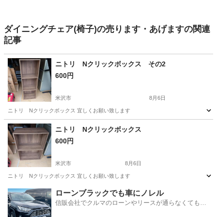
ダイニングチェア(椅子)の売ります・あげますの関連
記事
ニトリ Nクリックボックス その2
600円
米沢市
8月6日
ニトリ Nクリックボックス 宜しくお願い致します
山形
米沢市
収納家具
ボックス
ニトリ Nクリックボックス
600円
米沢市
8月6日
ニトリ Nクリックボックス 宜しくお願い致します
山形
米沢市
収納家具
ローンブラックでも車にノレル
信販会社でクルマのローンやリースが通らなくてもク
ルマをご利用いただけるサービスがあります！