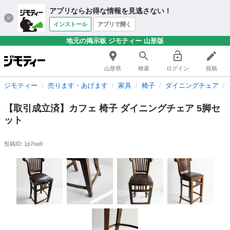
アプリならお得な情報を見逃さない！
インストール
アプリで開く
地元の掲示板 ジモティー 山形版
山形県
検索
ログイン
投稿
ジモティー
売ります・あげます
家具
椅子
ダイニングチェア
【取引成立済】カフェ 椅子 ダイニングチェア 5脚セ
ット
投稿ID: 1p7na9