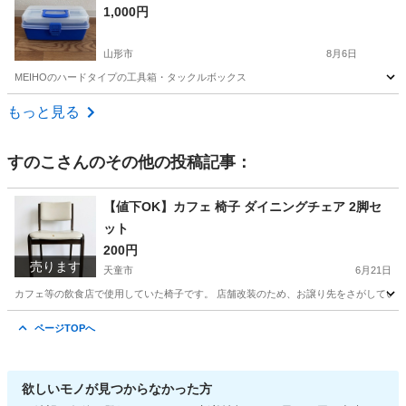
1,000円
山形市
8月6日
MEIHOのハードタイプの工具箱・タックルボックス
山形
山形市
収納家具
もっと見る
すのこ
さんのその他の投稿記事：
【値下OK】カフェ 椅子 ダイニングチェア 2脚セ
ット
200円
売ります
天童市
6月21日
カフェ等の飲食店で使用していた椅子です。 店舗改装のため、お譲り先をさがしています。 
山形
天童市
椅子
ダイニング
ページTOPへ
欲しいモノが見つからなかった方