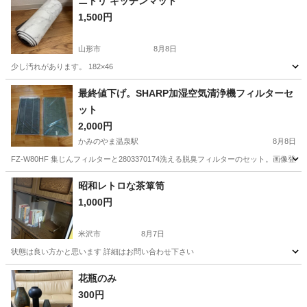
ニトリ キッチンマット
1,500円
山形市
8月8日
少し汚れがあります。 182×46
山形
山形市
カーペット/マット/ラグ
マット
最終値下げ。SHARP加湿空気清浄機フィルターセ
ット
2,000円
かみのやま温泉駅
8月8日
FZ-W80HF 集じんフィルターと2803370174洗える脱臭フィルターのセット。画
山形
山形市
かみのやま温泉駅
家具
SHARP
昭和レトロな茶箪笥
1,000円
米沢市
8月7日
状態は良い方かと思います 詳細はお問い合わせ下さい
山形
米沢市
家具
茶箪笥
花瓶のみ
300円