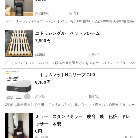
東酒田駅
8月7日
ランドリーラック(アイアンバケット×2付) 高さ145 幅34.5 定価9,990円 4月
山形
酒田市
東酒田駅
収納家具
ニトリシングル ベットフレーム
7,800円
鶴岡駅
8月7日
ニトリのベットフレームです。 3段階の高さ調整ができるすのこのフレームです！ 9ヶ
山形
鶴岡市
鶴岡駅
ベッド
ニトリ SマットNスリープ CH3
6,400円
米沢駅
8月7日
2年前に新品購入して使用しておりましたが、新たなベッド購入のため処分することとなり
山形
米沢市
米沢駅
ベッド
ミラー スタンドミラー 鏡台 鏡 化粧 ドレ
ッサー 木製
0円