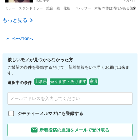
北山形駅
8月7日
ミラー スタンドミラー 鏡台 鏡 化粧 ドレッサー 木製 本体は汚れがある箇所もあ
山形
山形市
北山形駅
ドレッサー
ミラー
もっと見る
ページTOPへ
欲しいモノが見つからなかった方
ご希望の条件を登録するだけで、新着情報をいち早くお届け出来ま
す。
山形県
売ります・あげます
家具
選択中の条件
ジモティーメルマガにも登録する
新着投稿の通知をメールで受け取る