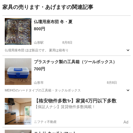
家具の売ります・あげますの関連記事
仏壇用座布団 冬・夏
800円
山形駅
8月8日
仏壇用座布団 ほぼ新品です。 夏用は箱有り
山形
山形市
山形駅
その他
プラスチック製の工具箱（ツールボックス）
700円
山形市
8月8日
MEIHOのハードタイプの工具箱・タックルボックス
山形
山形市
収納家具
【格安物件多数✨】家賃4万円以下多数
【保証人ナシ】賃貸物件多数掲載！
ニフティ不動産
Ad