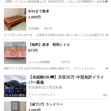
【携帯・デジカメの部品検査など】月収例24万円／うれしい社宅費無料◎／赴任旅費会社
福島
郡山市
喜久田駅
その他
8/16まで座卓
1,000円
大石田駅
8月7日
サイズ75 x 37x 115です。 山形県大石田町の自宅に取りに来てくださる方限定で
山形
北村山郡
大石田駅
テーブル
【無料】座卓 昭和レトロ
877円
さくらんぼ東根駅
8月7日
無料でどうぞ😊 119✕74✕34(cm) 古い昭和の座卓です。 コメントください。
山形
東根市
さくらんぼ東根駅
テーブル
【未経験OK🚚】月収30万↑中型免許ドライ
バー募集
完全週休2日で安定転職
ドライバーダイレクト
Ad
【値下げ】ランドリー
3,000円