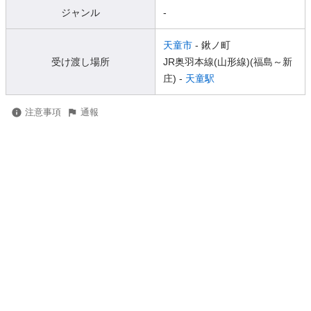
ジャンル
-
天童市
- 鍬ノ町
受け渡し場所
JR奥羽本線(山形線)(福島～新
庄) -
天童駅
注意事項
通報