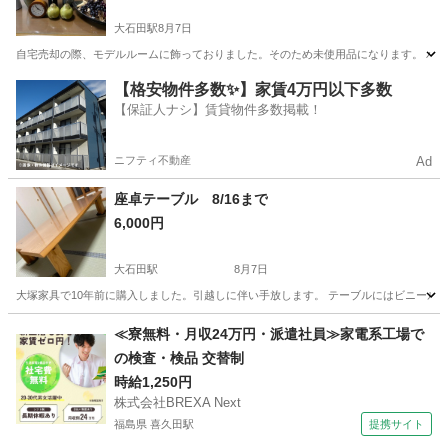
大石田駅
8月7日
自宅売却の際、モデルルームに飾っておりました。そのため未使用品になります。 バラ売
山形
北村山郡
大石田駅
インテリア雑貨/小物
バラ
【格安物件多数✨】家賃4万円以下多数
【保証人ナシ】賃貸物件多数掲載！
ニフティ不動産
Ad
座卓テーブル 8/16まで
6,000円
大石田駅
8月7日
大塚家具で10年前に購入しました。引越しに伴い手放します。 テーブルにはビニールカバーをし
山形
北村山郡
大石田駅
テーブル
≪寮無料・月収24万円・派遣社員≫家電系工場で
の検査・検品 交替制
時給1,250円
株式会社BREXA Next
福島県 喜久田駅
提携サイト