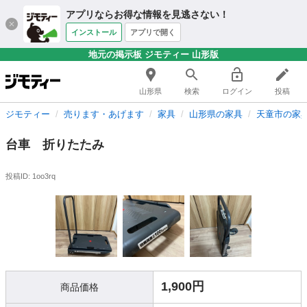
アプリならお得な情報を見逃さない！
インストール
アプリで開く
地元の掲示板 ジモティー 山形版
山形県
検索
ログイン
投稿
ジモティー
売ります・あげます
家具
山形県の家具
天童市の家
台車 折りたたみ
投稿ID: 1oo3rq
1,900円
商品価格