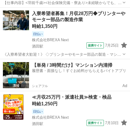
【仕事内容】<羽前千歳><社会保険完備・寮あり>未経験からでも、技
術向上しながら働ける環境があります!待遇面もバッチリで長く働いて
正社員 / アルバイト・パート
入寮希望者募集！月収28万円◆プリンターや
いけます「理容cut-A 大野目(リヨウカットエーダイノメ)」から理容師
モーター部品の製造作業
(見習い・中習・技術者)の求...
時給1,350円
日払い
株式会社BREXA Next
7月25日
提携サイト
酒田駅
《入寮希望者大歓迎！》 ◇プリンターやモーター部品の製造・マシン
オペレーター業務◇ 【精密部品組立製造】 ・実装作業 ・組立作業 ・
山形
酒田市
酒田駅
工場
【単発 / 3時間だけ】マンション内清掃
洗浄作業 ・検査作業 ・梱包作業 ※一部クリーンルーム外の作業あり
履歴書・面接なし！すぐお給料がもらえるバイトアプリ
【組立】 ・外販・A...
Ad
シェアフル
≪月収25万円・派遣社員≫検査・検品
時給1,250円
日払い
株式会社BREXA Next
7月10日
提携サイト
酒田駅