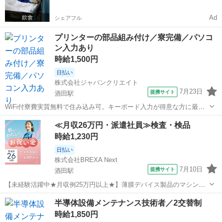
お給料がもらえる✨
Ad
シェアフル
プリンターの部品組み付け／寮完備／パソコ
ン入力あり
時給1,500円
日払い
株式会社ジャパンクリエイト
7月23日
提携サイト
酒田駅
WiFi付寮費実質無料で住み込み可。キーボード入力が得意な方に最適
な職場です／20代・30代・40代・50代在籍中 ＼株式会社ジャパンクリ
山形
酒田駅
工場
≪月収26万円・派遣社員≫検査・検品
エイトの強み／ 【製造・物流に特化した圧倒的な専門性】 ジャパンク
時給1,230円
リエイトは、製造...
日払い
株式会社BREXA Next
7月10日
提携サイト
酒田駅
【未経験活躍中★月収例25万円以上★】薄膜デバイス製品のマシンオ
ペレーター業務！20代～40代の男女活躍中◎年間休日184日でプライ
山形
酒田市
酒田駅
その他
半導体設備メンテナンス技術者／2交替制
ベート充実★日払い制度利用OK！マイカー通勤可★《山形県酒田市》
時給1,850円
人気の工場のお仕事 ◇薄...