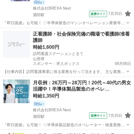
日払い
株式会社BREXA Next
7月25日
提携サイト
酒田駅
『即日面接』も可能！ ◇半導体製造のマシンオペレーション業務等◇
■FT製造チーム 一チーム⇒フレキシブルテープ回路基板製造・装置操
山形
酒田市
酒田駅
工場
正看護師・社会保険完備の職場で看護師/准看
作 二チーム⇒テープ実装製品製造・装置操作、顕微鏡検査、組立作業
護師
（手作業） ■IC検査...
時給1,600円
訪問看護ステーションとるて
山形県
スポンサー：求人ボックス
08月06日
【仕事内容】訪問看護事業に係る業務を行って頂きます。 主な業務内
容として、主治医の指示、もしくは、ケアマネジャーのプランに応
アルバイト・パート
月収例：26万円～28万円！20代～40代の男女
じ、支援を必要とされている方々の自宅に伺い、療養上のお世話や必
活躍中！半導体製品製造のオペレ…
要な療養の補助を行って頂きます。 業務変更範...
時給1,350円
日払い
株式会社BREXA Next
7月25日
提携サイト
酒田駅
『即日面接』も可能！ ◇半導体製品製造のオペレーター・検査業務◇
▼製造チーム ・フレキシブルテープ(巻き付けるタイプの断熱材)の回
山形
酒田市
酒田駅
工場