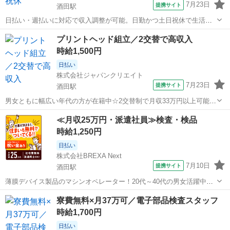
7月23日
提携サイト
酒田駅
日払い・週払いに対応で収入調整が可能。日勤かつ土日祝休で生活リ
ズムが整いやすい職場です。／20代・30代・40代・50代在籍中 ＼株式
山形
酒田駅
工場
プリントヘッド組立／2交替で高収入
会社ジャパンクリエイトの強み／ 【製造・物流に特化した圧倒的な専
時給1,500円
門性】 ジャパンクリエ...
日払い
株式会社ジャパンクリエイト
7月23日
提携サイト
酒田駅
男女ともに幅広い年代の方が在籍中☆2交替制で月収33万円以上可能◎
入社前の工場見学OK！／20代・30代・40代・50代在籍中 ＼株式会社
山形
酒田駅
工場
≪月収25万円・派遣社員≫検査・検品
ジャパンクリエイトの強み／ 【製造・物流に特化した圧倒的な専門
時給1,250円
性】 ジャパンクリエ...
日払い
株式会社BREXA Next
7月10日
提携サイト
酒田駅
薄膜デバイス製品のマシンオペレーター！20代～40代の男女活躍中
★★日払い制度利用OK！マイカー通勤可★《山形県酒田市》 人気の
山形
酒田市
酒田駅
その他
寮費無料×月37万可／電子部品検査スタッフ
工場のお仕事 ◇薄膜デバイス製品のマシンオペレーター◇ スマホ向け
時給1,700円
薄膜デバイス製品のマシンオ...
日払い