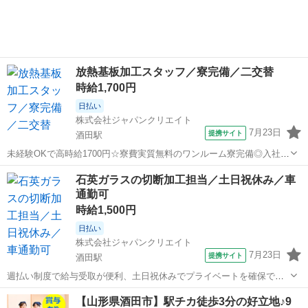
放熱基板加工スタッフ／寮完備／二交替
時給1,700円
日払い
株式会社ジャパンクリエイト
7月23日
提携サイト
酒田駅
未経験OKで高時給1700円☆寮費実質無料のワンルーム寮完備◎入社前
の工場見学もできます！ ＼株式会社ジャパンクリエイトの強み／ 【製
山形
酒田駅
工場
石英ガラスの切断加工担当／土日祝休み／車
造・物流に特化した圧倒的な専門性】 ジャパンクリエイトは、製造・
通勤可
物流分野に特化した派遣...
時給1,500円
日払い
株式会社ジャパンクリエイト
7月23日
提携サイト
酒田駅
週払い制度で給与受取が便利、土日祝休みでプライベートを確保でき
る職場です／20代・30代・40代・50代在籍中 ＼株式会社ジャパンクリ
山形
酒田駅
工場
【山形県酒田市】駅チカ徒歩3分の好立地♪9
エイトの強み／ 【製造・物流に特化した圧倒的な専門性】 ジャパンク