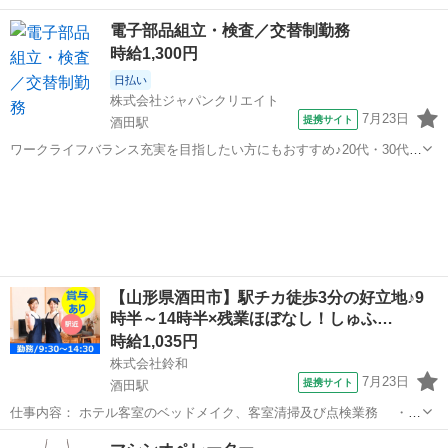
ペレーター業務！20代～40代の男女活躍中◎年間休日184日でプライ
山形
酒田市
酒田駅
その他
電子部品組立・検査／交替制勤務
ベート充実★日払い制度利用OK！マイカー通勤可★《山形県酒田市》
時給1,300円
人気の工場のお仕事 ◇薄...
日払い
株式会社ジャパンクリエイト
7月23日
提携サイト
酒田駅
ワークライフバランス充実を目指したい方にもおすすめ♪20代・30代在
籍中◎研修制度充実で慣れていきやすい♪／20代・30代・40代・50代
山形
酒田駅
工場
在籍中 ＼株式会社ジャパンクリエイトの強み／ 【製造・物流に特化し
た圧倒的な専門性...
【山形県酒田市】駅チカ徒歩3分の好立地♪9
時半～14時半×残業ほぼなし！しゅふ…
時給1,035円
株式会社鈴和
7月23日
提携サイト
酒田駅
仕事内容： ホテル客室のベッドメイク、客室清掃及び点検業務 ・ト
イレ、バスルーム清掃 ・備品の補充等 ・床の掃除機掛け ＊経
山形
酒田市
酒田駅
清掃