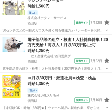
マシンオペレーター
験のない方でも丁寧に指導いたしますので、安心してご応募くださ
時給1,500円
い。 【業務の変更範囲：変更...
日払い
株式会社テクノ・サービス
7月22日
提携サイト
酒田駅
30センチほどの円柱のガラスを薄く切る機械のオペレーターをお願い
します。(派遣) 2交替☆初めのうちは日勤固定です。長期休暇あり（お
山形
酒田市
酒田駅
工場
電子部品等の組立・検査！入社特典特集！20
盆・年末年始）。最初はみんな未経験、特別な資格・経験・スキルは
万円支給！高収入！月収33万円以上可…
必要ありません。 派遣先に直接...
時給1,250円
日総工産株式会社 酒田営業所
7月22日
提携サイト
酒田駅
電子部品等の組立・検査！入社特典特集！20万円支給！高収入！月収
33万円以上可！寮費無料！ Point1★未経験者・女性活躍中◎ Point2☆
山形
酒田駅
工場
≪月収30万円・派遣社員≫検査・検品
覚えやすいお仕事！ Point3★寮費無料で生活家電付き♪ Point4☆地
時給1,350円
元...
日払い
株式会社BREXA Next
7月10日
提携サイト
酒田駅
【未経験OK！時給1,350円★】ウェーハ製品の製造作業！寮から送迎