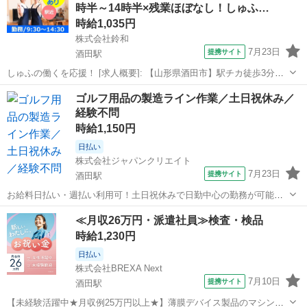
時半～14時半×残業ほぼなし！しゅふ…
リエイトは、製造・物...
時給1,035円
株式会社鈴和
7月23日
提携サイト
酒田駅
しゅふの働くを応援！ [求人概要]: 【山形県酒田市】駅チカ徒歩3分の
好立地♪9時半～14時半×残業ほぼなし！しゅふさんにもオススメの簡
山形
酒田駅
清掃
ゴルフ用品の製造ライン作業／土日祝休み／
単客室清掃（ベッドメイク）です！ [職種名]: ホテル客室のベッドメイ
経験不問
クスタッフ ...
時給1,150円
日払い
株式会社ジャパンクリエイト
7月23日
提携サイト
酒田駅
お給料日払い・週払い利用可！土日祝休みで日勤中心の勤務が可能で
す／20代・30代・40代・50代在籍中 ＼株式会社ジャパンクリエイトの
山形
酒田駅
工場
≪月収26万円・派遣社員≫検査・検品
強み／ 【製造・物流に特化した圧倒的な専門性】 ジャパンクリエイト
時給1,230円
は、製造・物流分野に...
日払い
株式会社BREXA Next
7月10日
提携サイト
酒田駅
【未経験活躍中★月収例25万円以上★】薄膜デバイス製品のマシンオ