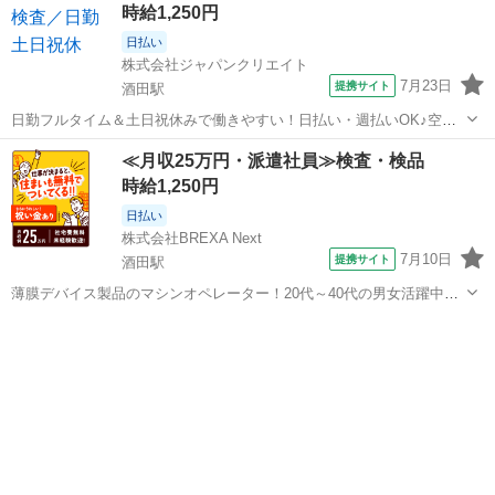
時給1,250円
性】 ジャパンク...
日払い
株式会社ジャパンクリエイト
7月23日
提携サイト
酒田駅
日勤フルタイム＆土日祝休みで働きやすい！日払い・週払いOK♪空調
完備で快適に働けます◎／20代・30代・40代・50代在籍中 ＼株式会社
山形
酒田駅
工場
≪月収25万円・派遣社員≫検査・検品
ジャパンクリエイトの強み／ 【製造・物流に特化した圧倒的な専門
時給1,250円
性】 ジャパンクリエイ...
日払い
株式会社BREXA Next
7月10日
提携サイト
酒田駅
薄膜デバイス製品のマシンオペレーター！20代～40代の男女活躍中
★★日払い制度利用OK！マイカー通勤可★《山形県酒田市》 人気の
山形
酒田市
酒田駅
その他
工場のお仕事 ◇薄膜デバイス製品のマシンオペレーター◇ スマホ向け
薄膜デバイス製品のマシンオ...