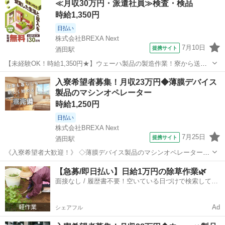
≪月収30万円・派遣社員≫検査・検品
路基板製造・装置操作 ・テープ実装製品製造・装置操作、顕微鏡検
時給1,350円
査、組立作業（手作業） ...
日払い
株式会社BREXA Next
7月10日
提携サイト
酒田駅
【未経験OK！時給1,350円★】ウェーハ製品の製造作業！寮から送迎
あり◎寮費無料！日払いあり！赴任旅費会社負担！年間休日127日◎マ
山形
酒田市
酒田駅
その他
入寮希望者募集！月収23万円◆薄膜デバイス
イカー通勤！無料駐車場あり！社員食堂利用可！クリーンルーム内作
製品のマシンオペレーター
業！空調完備で快適！《山形県...
時給1,250円
日払い
株式会社BREXA Next
7月25日
提携サイト
酒田駅
《入寮希望者大歓迎！》 ◇薄膜デバイス製品のマシンオペレーター◇
スマホ向け薄膜デバイス製品のマシンオペレーター・点検作業及びエ
山形
酒田市
酒田駅
その他
【急募/即日払い】日給1万円の除草作業🌿
ラー解除業務です。 工程により業務内容が違いますが、2～5台の複数
面接なし / 履歴書不要！空いている日づけで検索して即
台の設備を最終的には担当しま...
日はたらける✨
Ad
シェアフル