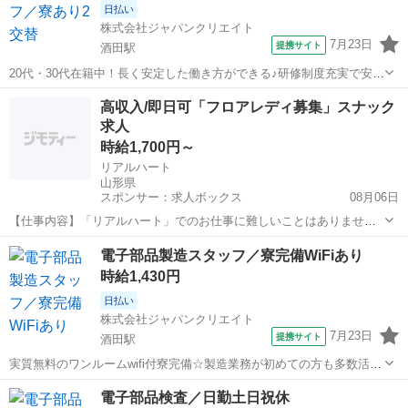
日払い
株式会社ジャパンクリエイト
7月23日
提携サイト
酒田駅
20代・30代在籍中！長く安定した働き方ができる♪研修制度充実で安心
の環境◎ワークライフバランス充実！／20代・30代・40代・50代在籍
山形
酒田駅
工場
高収入/即日可「フロアレディ募集」スナック
中 ＼株式会社ジャパンクリエイトの強み／ 【製造・物流に特化した圧
求人
倒的な専門性】 ...
時給1,700円～
リアルハート
山形県
スポンサー：求人ボックス
08月06日
【仕事内容】「リアルハート」でのお仕事に難しいことはありません!
未経験者さんでも大丈夫 一つずつしっかり覚えられるので、すぐに自
アルバイト・パート
電子部品製造スタッフ／寮完備WiFiあり
信を持って働けるようになりますよ あなたにお任せすることはコチラ!
時給1,430円
お客様を笑顔でお迎え お酒をご提...
日払い
株式会社ジャパンクリエイト
7月23日
提携サイト
酒田駅
実質無料のワンルームwifi付寮完備☆製造業務が初めての方も多数活躍
中！正社員登用制度あり◎／20代・30代・40代・50代在籍中 ＼株式会
山形
酒田駅
工場
電子部品検査／日勤土日祝休
社ジャパンクリエイトの強み／ 【製造・物流に特化した圧倒的な専門