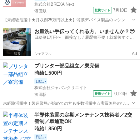
株式会社BREXA Next
7月10日
提携サイト
酒田駅
【未経験活躍中★月収例25万円以上★】薄膜デバイス製品のマシンオ
ペレーター業務！20代～40代の男女活躍中◎年間休日184日でプライ
山形
酒田市
酒田駅
その他
お皿洗い手伝ってくれる方、いませんか？🥹
ベート充実★日払い制度利用OK！マイカー通勤可★《山形県酒田市》
日給例1万円〜 面接なし / 履歴書不要！就業後すぐに
人気の工場のお仕事 ◇薄...
お給料がもらえる✨
Ad
シェアフル
プリンター部品組立／寮完備
時給1,500円
日払い
株式会社ジャパンクリエイト
7月23日
提携サイト
酒田駅
未経験活躍中！製造業務が始めての方も多数活躍中☆実質無料のワン
ルーム完備！空調完備で快適に働けます◎／20代・30代・40代・50代
山形
酒田駅
工場
半導体装置の定期メンテナンス技術者／2交
在籍中 ＼株式会社ジャパンクリエイトの強み／ 【製造・物流に特化し
替制／車通勤OK
た圧倒的な専門性】 ジ...
時給1,850円
日払い