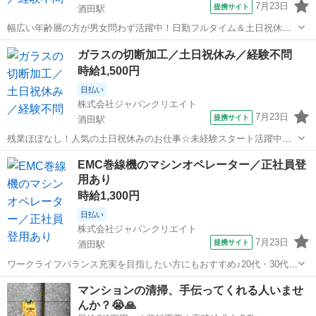
7月23日
提携サイト
酒田駅
幅広い年齢層の方が男女問わず活躍中！日勤フルタイム＆土日祝休み
☆空調完備の快適ワーク♪ ＼株式会社ジャパンクリエイトの強み／
山形
酒田駅
工場
ガラスの切断加工／土日祝休み／経験不問
【製造・物流に特化した圧倒的な専門性】 ジャパンクリエイトは、製
時給1,500円
造・物流分野に特化した派遣・請...
日払い
株式会社ジャパンクリエイト
7月23日
提携サイト
酒田駅
残業ほぼなし！人気の土日祝休みのお仕事☆未経験スタート活躍中！
週払いシステムあり！／20代・30代・40代・50代在籍中 ＼株式会社ジ
山形
酒田駅
工場
EMC巻線機のマシンオペレーター／正社員登
ャパンクリエイトの強み／ 【製造・物流に特化した圧倒的な専門性】
用あり
ジャパンクリエイトは...
時給1,300円
日払い
株式会社ジャパンクリエイト
7月23日
提携サイト
酒田駅
ワークライフバランス充実を目指したい方にもおすすめ♪20代・30代在
籍中◎研修制度充実で慣れていきやすい♪／20代・30代・40代・50代
山形
酒田駅
工場
マンションの清掃、手伝ってくれる人いませ
在籍中 ＼株式会社ジャパンクリエイトの強み／ 【製造・物流に特化し
んか？😭🙏
た圧倒的な専門性...