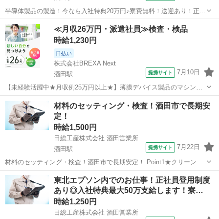
半導体製品の製造！今なら入社特典20万円♪寮費無料！送迎あり！正社
員登用制度有！ Point1★東北エプソンでのオシゴト！ Point2☆10～40
山形
酒田駅
工場
≪月収26万円・派遣社員≫検査・検品
代の男女多数活躍中！ Point3★工場勤務未経験者歓迎！ Point4☆...
時給1,230円
日払い
株式会社BREXA Next
7月10日
提携サイト
酒田駅
【未経験活躍中★月収例25万円以上★】薄膜デバイス製品のマシンオ
ペレーター業務！20代～40代の男女活躍中◎年間休日184日でプライ
山形
酒田市
酒田駅
その他
材料のセッティング・検査！酒田市で長期安
ベート充実★日払い制度利用OK！マイカー通勤可★《山形県酒田市》
定！
人気の工場のお仕事 ◇薄...
時給1,500円
日総工産株式会社 酒田営業所
7月22日
提携サイト
酒田駅
材料のセッティング・検査！酒田市で長期安定！ Point1★クリーンな
環境で働きたい方にオススメ！ Point2☆工場勤務未経験者歓迎！
山形
酒田駅
工場
東北エプソン内でのお仕事！正社員登用制度
Point3★寮費無料！生活家電も無料！ Point4☆無料送迎あり！
あり◎入社特典最大50万支給します！寮…
Point5...
時給1,250円
日総工産株式会社 酒田営業所