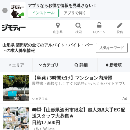
アプリならお得な情報を見逃さない！
インストール
アプリで開く
山形県
検索
ログイン
投稿
山形県 酒田駅の全てのアルバイト・バイト・パー
人気キーワード
トの求人募集情報
エリア
カテゴリ
詳細
新着順
【単発 / 3時間だけ】マンション内清掃
履歴書・面接なし！すぐお給料がもらえるバイトアプリ
Ad
シェアフル
🚚💥【山形県酒田市限定】超人気‼大手EC配
送スタッフ大募集🔥
日給17,500円
（株）Willate