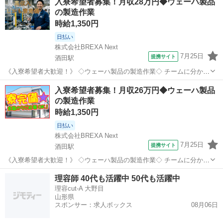
入寮希望者募集！月収28万円◆ウェーハ製品
の製造作業
時給1,350円
日払い
株式会社BREXA Next
7月25日
提携サイト
酒田駅
《入寮希望者大歓迎！》 ◇ウェーハ製品の製造作業◇ チームに分かれ
て作業いただきます！ 【S製品チーム】 6インチ半導体製造にかかわ
山形
酒田市
酒田駅
工場
入寮希望者募集！月収26万円◆ウェーハ製品
るマシンオペレーション業務、付帯する設備点検業務 【T製品チー
の製造作業
ム】 8インチ半導体製造...
時給1,350円
日払い
株式会社BREXA Next
7月25日
提携サイト
酒田駅
《入寮希望者大歓迎！》 ◇ウェーハ製品の製造作業◇ チームに分かれ
て作業いただきます！ ①チーム ・ウェーハ検査工程のマシンオペレー
山形
酒田市
酒田駅
工場
理容師 40代も活躍中 50代も活躍中
ション、及び外観検査業務 ②チーム ・ウェーハ加工工程マシンオペレ
理容cut-A 大野目
ーション、外観検査業務...
山形県
スポンサー：求人ボックス
08月06日