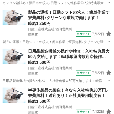
カンタン箱詰め！酒田市の求人♪日勤シフトで軽作業◎入社特典最大50
万支給します！ Point1★軽作業！ Point2☆10～60代まで幅広く大募
山形
酒田駅
工場
製品の運搬！日勤シフトの求人！簡単作業で
集！ Point3★日勤シフト！ Point4☆2勤2休のオシゴト◎ Poi...
寮費無料♪クリーンな環境で働けます！
時給1,250円
日総工産株式会社 酒田営業所
7月22日
提携サイト
酒田駅
製品の運搬！日勤シフトの求人！簡単作業で寮費無料♪クリーンな環境
で働けます！ Point1★東北エプソンでのお仕事です。 Point2☆男性活
山形
酒田駅
工場
日用品製造機械の操作や検査！入社特典最大
躍中！ Point3★綺麗な職場◎ Point4☆未経験者大歓迎！ Point5...
50万支給します！転職希望者歓迎◎軽作…
時給1,500円
日総工産株式会社 酒田営業所
7月22日
提携サイト
酒田駅
日用品製造機械の操作や検査！入社特典最大50万支給します！転職希
望者歓迎◎軽作業♪ Point1★月の半分お休み！ Point2☆エリア内高時
山形
酒田駅
工場
半導体製品の製造！今なら入社特典20万円♪
給◎ Point3★未経験者活躍中！ Point4☆快適1ルーム寮が備品込で1....
寮費無料！送迎あり！正社員登用制度有！
時給1,500円
日総工産株式会社 酒田営業所
7月22日
提携サイト
酒田駅