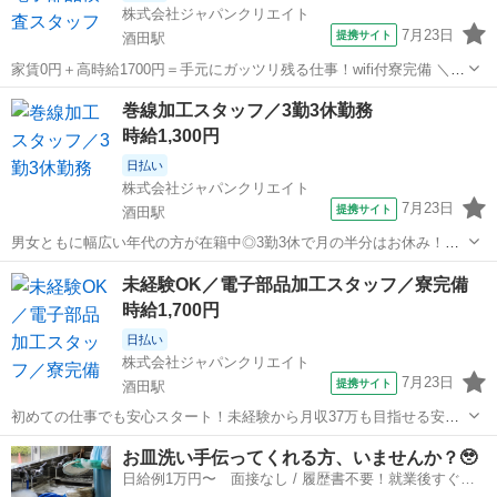
株式会社ジャパンクリエイト
7月23日
提携サイト
酒田駅
家賃0円＋高時給1700円＝手元にガッツリ残る仕事！wifi付寮完備 ＼株
式会社ジャパンクリエイトの強み／ 【製造・物流に特化した圧倒的な
山形
酒田駅
工場
巻線加工スタッフ／3勤3休勤務
専門性】 ジャパンクリエイトは、製造・物流分野に特化した派遣・請
時給1,300円
負サービスを展開し...
日払い
株式会社ジャパンクリエイト
7月23日
提携サイト
酒田駅
男女ともに幅広い年代の方が在籍中◎3勤3休で月の半分はお休み！未
経験活躍中！入社前の工場見学OK☆／20代・30代・40代・50代在籍
山形
酒田駅
工場
未経験OK／電子部品加工スタッフ／寮完備
中 ＼株式会社ジャパンクリエイトの強み／ 【製造・物流に特化した圧
時給1,700円
倒的な専門性】 ジャ...
日払い
株式会社ジャパンクリエイト
7月23日
提携サイト
酒田駅
初めての仕事でも安心スタート！未経験から月収37万も目指せる安定
ワーク◎ ＼株式会社ジャパンクリエイトの強み／ 【製造・物流に特化
山形
酒田駅
工場
お皿洗い手伝ってくれる方、いませんか？🥹
した圧倒的な専門性】 ジャパンクリエイトは、製造・物流分野に特化
日給例1万円〜 面接なし / 履歴書不要！就業後すぐに
した派遣・請負サービスを展...