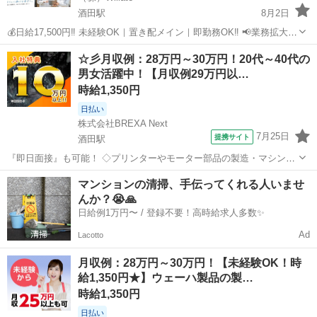
酒田駅
8月2日
💰日給17,500円‼ 未経験OK｜置き配メイン｜即勤務OK‼ 📢業務拡大に
つき大量募集！ 「今よりもっと稼ぎたい！」 「未経験でも高収入を目
山形
酒田市
酒田駅
配送
置き配
☆彡月収例：28万円～30万円！20代～40代の
指したい！」 そんなあなたにピッタリのお仕事です！ 大手ECサイト
男女活躍中！【月収例29万円以…
の商品を...
時給1,350円
日払い
株式会社BREXA Next
7月25日
提携サイト
酒田駅
『即日面接』も可能！ ◇プリンターやモーター部品の製造・マシンオ
ペレーター業務◇ 【精密部品組立製造】 ・実装作業 ・組立作業 ・洗
山形
酒田市
酒田駅
工場
マンションの清掃、手伝ってくれる人いませ
浄作業 ・検査作業 ・梱包作業 ※一部クリーンルーム外の作業あり
んか？😭🙏
【組立】 ・外販・A...
日給例1万円〜 / 登録不要！高時給求人多数✨
Ad
Lacotto
月収例：28万円～30万円！【未経験OK！時
給1,350円★】ウェーハ製品の製…
時給1,350円
日払い