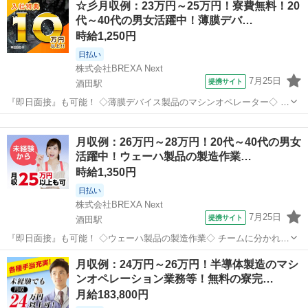
☆彡月収例：23万円～25万円！寮費無料！20
お仕事 ◇半導体製造のマシンオペレーション業務等◇ ■FT製造チーム
代～40代の男女活躍中！薄膜デバ…
一チーム⇒フレキシブ...
時給1,250円
日払い
株式会社BREXA Next
7月25日
提携サイト
酒田駅
『即日面接』も可能！ ◇薄膜デバイス製品のマシンオペレーター◇ ス
マホ向け薄膜デバイス製品のマシンオペレーター・点検作業及びエラ
山形
酒田市
酒田駅
工場
ー解除業務です。 工程により業務内容が違いますが、2～5台の複数台
月収例：26万円～28万円！20代～40代の男女
の設備を最終的には担当しま...
活躍中！ウェーハ製品の製造作業…
時給1,350円
日払い
株式会社BREXA Next
7月25日
提携サイト
酒田駅
『即日面接』も可能！ ◇ウェーハ製品の製造作業◇ チームに分かれて
作業いただきます！ ①チーム ・ウェーハ検査工程のマシンオペレーシ
山形
酒田市
酒田駅
工場
月収例：24万円～26万円！半導体製造のマシ
ョン、及び外観検査業務 ②チーム ・ウェーハ加工工程マシンオペレー
ンオペレーション業務等！無料の寮完…
ション、外観検査業務...
月給183,800円