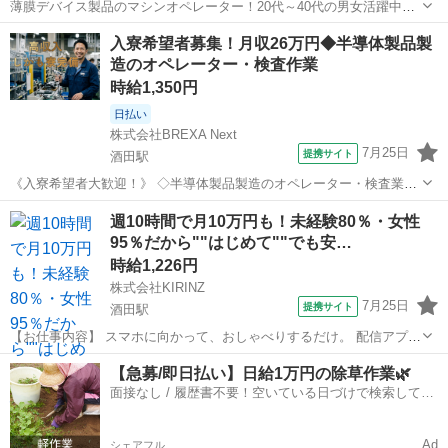
薄膜デバイス製品のマシンオペレーター！20代～40代の男女活躍中
★★日払い制度利用OK！マイカー通勤可★《山形県酒田市》 人気の
山形
酒田市
酒田駅
その他
入寮希望者募集！月収26万円◆半導体製品製
工場のお仕事 ◇薄膜デバイス製品のマシンオペレーター◇ スマホ向け
造のオペレーター・検査作業
薄膜デバイス製品のマシンオ...
時給1,350円
日払い
株式会社BREXA Next
7月25日
提携サイト
酒田駅
《入寮希望者大歓迎！》 ◇半導体製品製造のオペレーター・検査業務
◇ ▼製造チーム ・フレキシブルテープ(巻き付けるタイプの断熱材)の
山形
酒田市
酒田駅
工場
週10時間で月10万円も！未経験80％・女性
回路基板製造・装置操作 ・テープ実装製品製造・装置操作、顕微鏡検
95％だから""はじめて""でも安…
査、組立作業（手作業） ...
時給1,226円
株式会社KIRINZ
7月25日
提携サイト
酒田駅
【お仕事内容】 スマホに向かって、おしゃべりするだけ。 配信アプリ
（17LIVE／Pococha／IRIAM など）でライブ配信するお仕事です。
山形
酒田市
酒田駅
イベントスタッフ
【急募/即日払い】日給1万円の除草作業🌿
——————————— 配信内容はぜんぶ自由
面接なし / 履歴書不要！空いている日づけで検索して即
——————————— ・今日...
日はたらける✨
Ad
シェアフル