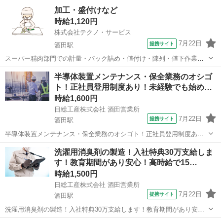
あり◎寮費無料！日払いあり！赴任旅費会社負担！年間休日127日◎マ
山形
酒田市
酒田駅
その他
加工・盛付けなど
イカー通勤！無料駐車場あり！社員食堂利用可！クリーンルーム内作
時給1,120円
業！空調完備で快適！《山形県...
株式会社テクノ・サービス
7月22日
提携サイト
酒田駅
スーパー精肉部門での計量・パック詰め・値付け・陳列・値下作業な
どをお願いします。(派遣) 長期就業をご希望の方にもオススメ。勤務
山形
酒田市
酒田駅
工場
半導体装置メンテナンス・保全業務のオシゴ
時間相談可能。車・バイク・自転車通勤OK。未経験者歓迎。 業務習
ト！正社員登用制度あり！未経験でも始め…
熟のためのOJTありで安心スター...
時給1,600円
日総工産株式会社 酒田営業所
7月22日
提携サイト
酒田駅
半導体装置メンテナンス・保全業務のオシゴト！正社員登用制度あ
り！未経験でも始められる教育制度！研修中 Point1★2ヶ月間の研修中
山形
酒田駅
大工
洗濯用消臭剤の製造！入社特典30万支給しま
も配属後も寮費無料！ Point2☆2ヶ月間の研修中は水光熱費も無料！
す！教育期間があり安心！高時給で15…
Point3★大手...
時給1,500円
日総工産株式会社 酒田営業所
7月22日
提携サイト
酒田駅
洗濯用消臭剤の製造！入社特典30万支給します！教育期間があり安
心！高時給で1500円♪ Point1★月の半分お休み！ Point2☆エリア内高