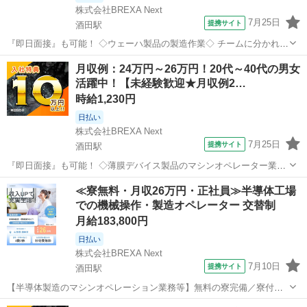
株式会社BREXA Next
7月25日
提携サイト
酒田駅
『即日面接』も可能！ ◇ウェーハ製品の製造作業◇ チームに分かれて
作業いただきます！ 【S製品チーム】 6インチ半導体製造にかかわる
山形
酒田市
酒田駅
工場
月収例：24万円～26万円！20代～40代の男女
マシンオペレーション業務、付帯する設備点検業務 【T製品チーム】
活躍中！【未経験歓迎★月収例2…
8インチ半導体製造に...
時給1,230円
日払い
株式会社BREXA Next
7月25日
提携サイト
酒田駅
『即日面接』も可能！ ◇薄膜デバイス製品のマシンオペレーター業務
◇ ①スマホ向け薄膜デバイス製品のマシンオペレーター・点検作業及
山形
酒田市
酒田駅
工場
≪寮無料・月収26万円・正社員≫半導体工場
びエラー解除業務です。 工程により業務内容が違いますが、2～5台の
での機械操作・製造オペレーター 交替制
複数台の設備を最終的には担...
月給183,800円
日払い
株式会社BREXA Next
7月10日
提携サイト
酒田駅
【半導体製造のマシンオペレーション業務等】無料の寮完備／寮付近
から工場まで送迎あり◎／1食260円～格安食堂利用可★ 人気の工場の
山形
酒田市
酒田駅
その他