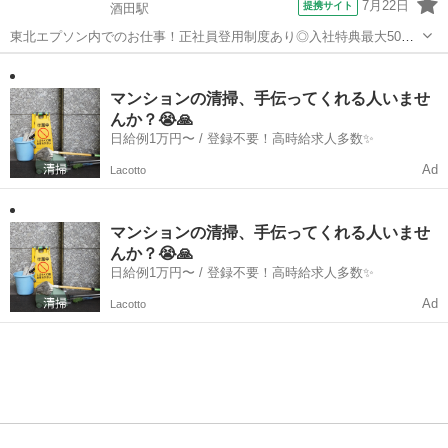
7月22日
提携サイト
酒田駅
東北エプソン内でのお仕事！正社員登用制度あり◎入社特典最大50万
支給します！寮費無料！ Point1★世界的有名メーカーの東北エプソン
山形
酒田駅
工場
でのお仕事！ Point2☆正社員登用制度あり！ Point3★未経験者歓迎♪
覚えやすい...
マンションの清掃、手伝ってくれる人いませ
んか？😭🙏
日給例1万円〜 / 登録不要！高時給求人多数✨
Ad
Lacotto
マンションの清掃、手伝ってくれる人いませ
んか？😭🙏
日給例1万円〜 / 登録不要！高時給求人多数✨
Ad
Lacotto