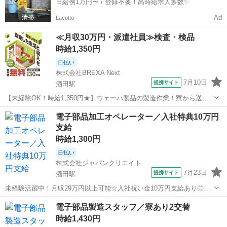
日給例1万円〜 / 登録不要！高時給求人多数✨
Ad
Lacotto
≪月収30万円・派遣社員≫検査・検品
時給1,350円
日払い
株式会社BREXA Next
7月10日
提携サイト
酒田駅
【未経験OK！時給1,350円★】ウェーハ製品の製造作業！寮から送迎
あり◎寮費無料！日払いあり！赴任旅費会社負担！年間休日127日◎マ
山形
酒田市
酒田駅
その他
電子部品加工オペレーター／入社特典10万円
イカー通勤！無料駐車場あり！社員食堂利用可！クリーンルーム内作
支給
業！空調完備で快適！《山形県...
時給1,300円
日払い
株式会社ジャパンクリエイト
7月23日
提携サイト
酒田駅
未経験活躍中！月収29万円以上可能☆入社祝い金10万円支給あり◎入
社前の工場見学OK！／20代・30代・40代・50代在籍中 ＼株式会社ジ
山形
酒田駅
工場
電子部品製造スタッフ／寮あり2交替
ャパンクリエイトの強み／ 【製造・物流に特化した圧倒的な専門性】
時給1,430円
ジャパンクリエイ...