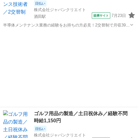
日払い
株式会社ジャパンクリエイト
7月23日
提携サイト
酒田駅
半導体メンテナンス業務の経験をお持ちの方必見！2交替制で月収39万
円以上可能◎入社前の工場見学OK☆／20代・30代・40代・50代在籍
山形
酒田駅
その他
中 ＼株式会社ジャパンクリエイトの強み／ 【製造・物流に特化した圧
倒的な専門性】 ジ...
ゴルフ用品の製造／土日祝休み／経験不問
時給1,150円
日払い
株式会社ジャパンクリエイト