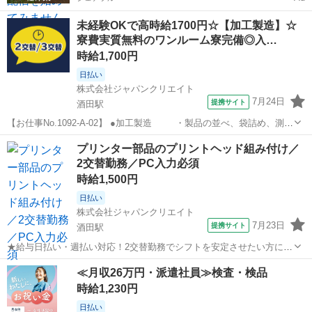
未経験OKで高時給1700円☆【加工製造】☆
寮費実質無料のワンルーム寮完備◎入…
時給1,700円
日払い
株式会社ジャパンクリエイト
7月24日
提携サイト
酒田駅
【お仕事No.1092-A-02】 ●加工製造 ・製品の並べ、袋詰め、測
定、検査装置オペレーター ・その他付随する業務 ・製品の並
山形
酒田市
酒田駅
工場
プリンター部品のプリントヘッド組み付け／
べ、セット、めっき ・その他付随する業務 ・製品の打ち抜き
2交替勤務／PC入力必須
プレス、...
時給1,500円
日払い
株式会社ジャパンクリエイト
7月23日
提携サイト
酒田駅
★給与日払い・週払い対応！2交替勤務でシフトを安定させたい方に最
適／20代・30代・40代・50代在籍中 ＼株式会社ジャパンクリエイトの
山形
酒田駅
工場
≪月収26万円・派遣社員≫検査・検品
強み／ 【製造・物流に特化した圧倒的な専門性】 ジャパンクリエイト
時給1,230円
は、製造・物流分野...
日払い