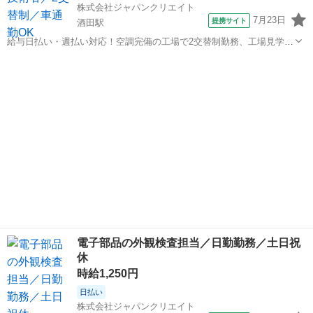
株式会社ジャパンクリエイト
7月23日
提携サイト
酒田駅
給与日払い・週払い対応！空調完備の工場で2交替制勤務、工場見学あ
りで安心スタート／20代・30代・40代・50代在籍中 ＼株式会社ジャパ
山形
酒田駅
その他
ンクリエイトの強み／ 【製造・物流に特化した圧倒的な専門性】 ジャ
パンクリエイトは、...
電子部品の外観検査担当／日勤勤務／土日祝
休
時給1,250円
日払い
株式会社ジャパンクリエイト