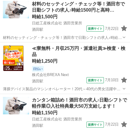
山形
酒田駅
工場
材料のセッティング・チェック等！酒田市で
時給◎ Point3★未経験者活躍中！ Point4☆快適1ルーム寮が備品込
日勤シフトの求人♪時給1500円と高時…
で...
時給1,500円
日総工産株式会社 酒田営業所
7月22日
提携サイト
酒田駅
材料のセッティング・チェック等！酒田市で日勤シフトの求人♪時給
1500円と高時給！ Point1★高時給♪1500円！ Point2☆未経験者も大活
山形
酒田駅
工場
≪寮無料・月収25万円・派遣社員≫検査・検
躍中◎ Point3★覚えやすいお仕事！ Point4☆男性多数活躍中！ ...
品
時給1,250円
日払い
株式会社BREXA Next
7月10日
提携サイト
酒田駅
薄膜デバイス製品のマシンオペレーター！20代～40代の男女活躍中
★★日払い制度利用OK！マイカー通勤可★《山形県酒田市》 人気の
山形
酒田市
酒田駅
その他
カンタン箱詰め！酒田市の求人♪日勤シフトで
工場のお仕事 ◇薄膜デバイス製品のマシンオペレーター◇ スマホ向け
軽作業◎入社特典最大50万支給します！
薄膜デバイス製品のマシンオ...
時給1,150円
日総工産株式会社 酒田営業所
7月22日
提携サイト
酒田駅