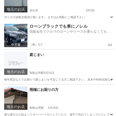
地元のお店
岩出市
6月3日
ポリカの波板交換請け負います。 まずはお気軽にご相談下さい。
和歌山
岩出市
その他
ローンブラックでも車にノレル
信販会社でクルマのローンやリースが通らなくてもク
ルマをご利用いただけるサービスがあります！
（株）ICT
Ad
庭じまい
地元のお店
和歌山市駅
5月31日
毎年剪定などでお困りで庭じまいを予定してる方ご相談下さい。 高木や特殊伐採など
和歌山
和歌山市
和歌山市駅
その他
雨樋にお困りの方
地元のお店
和歌山市駅
6月25日
落ち葉や土が詰まってオーバーフローしていたり、途中で外れてしまってたりしていた