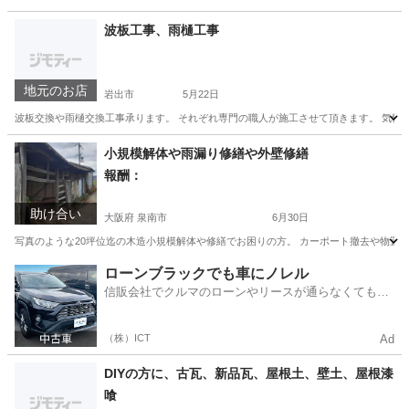
和歌山
和歌山市
和歌山市駅
その他
波板工事、雨樋工事
地元のお店
岩出市
5月22日
波板交換や雨樋交換工事承ります。 それぞれ専門の職人が施工させて頂きます。 気軽
和歌山
岩出市
その他
小規模解体や雨漏り修繕や外壁修繕
報酬：
助け合い
大阪府 泉南市
6月30日
写真のような20坪位迄の木造小規模解体や修繕でお困りの方。 カーポート撤去や物置小
大阪
泉南市
手伝いたい/助けたい
ローンブラックでも車にノレル
信販会社でクルマのローンやリースが通らなくてもク
ルマをご利用いただけるサービスがあります！
（株）ICT
Ad
DIYの方に、古瓦、新品瓦、屋根土、壁土、屋根漆
喰