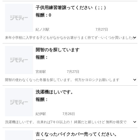
子供用練習箸譲ってください（ ; ; ）
報酬：0
紀ノ川駅
7月27日
来年小学校に入学する子どもがなかなかお箸がうまく持てず‥いくつか買いましたがど
和歌山
和歌山市
紀ノ川駅
買いたい/ください
小学校
開智のを探しています
報酬：
宮前駅
7月27日
開智の使わなくなった冬服を探しています。 何方かヨロシクお願いします
和歌山
和歌山市
宮前駅
買いたい/ください
洗濯機ほしいです。
報酬：
紀伊駅
7月26日
洗濯機ほしいです。 出来れば7キロ以上の！ 綺麗だと嬉しいけど 無料か格安で
和歌山
和歌山市
紀伊駅
買いたい/ください
古くなったバイクカバー売ってください。