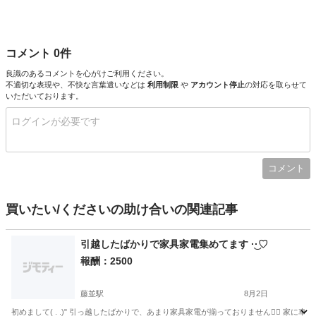
コメント 0件
良識のあるコメントを心がけご利用ください。
不適切な表現や、不快な言葉遣いなどは
利用制限
や
アカウント停止
の対応を取らせて
いただいております。
コメント
買いたい/くださいの助け合いの関連記事
引越したばかりで家具家電集めてます‪ ·͜·♡
報酬：2500
藤並駅
8月2日
初めまして( . .)" 引っ越したばかりで、あまり家具家電が揃っておりません🙇‍♀️ 