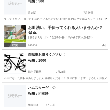
報酬：500
貴志駅
7月26日
売って下さい。 余りにも破れているものでなければ500円ほどで購入させて頂きたいで
和歌山
紀の川市
貴志駅
買いたい/ください
お皿洗い、手伝ってくれる人いませんか？
😭🙏
日給例1万円〜 / 登録不要！高時給求人多数✨
Lacotto
Ad
自転車お譲りください！
報酬：1000
紀伊長田駅
7月23日
不用になった自転車ありましたらお譲りください！ 取りに伺います！よろしくお願い
和歌山
紀の川市
紀伊長田駅
買いたい/ください
ハムスターゲ－ジ
報酬：応相談
和歌山市
7月21日