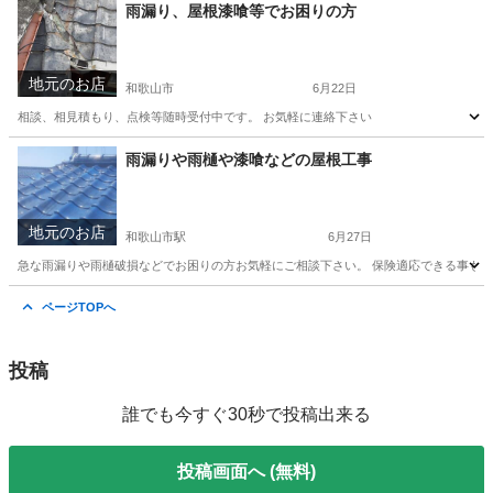
和歌山
岩出市
和歌山市駅
リフォーム
雨漏り、屋根漆喰等でお困りの方
地元のお店
和歌山市
6月22日
相談、相見積もり、点検等随時受付中です。 お気軽に連絡下さい
和歌山
和歌山市
リフォーム
雨漏りや雨樋や漆喰などの屋根工事
地元のお店
和歌山市駅
6月27日
急な雨漏りや雨樋破損などでお困りの方お気軽にご相談下さい。 保険適応できる事も
和歌山
和歌山市
和歌山市駅
その他
ページTOPへ
投稿
誰でも今すぐ30秒で投稿出来る
投稿画面へ (無料)