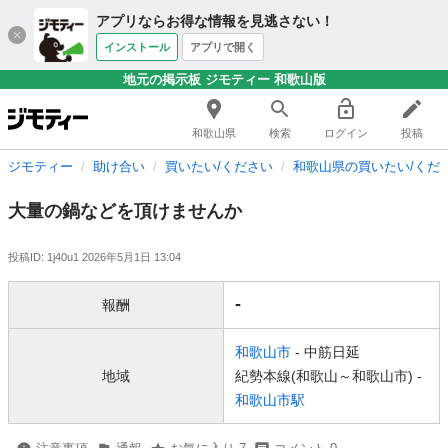
アプリならお得な情報を見逃さない！
インストール
アプリで開く
地元の掲示板 ジモティー 和歌山版
和歌山県
検索
ログイン
投稿
ジモティー
助け合い
買いたい/ください
和歌山県の買いたい/くだ
大量の鍋などを頂けませんか
投稿ID: 1j40u1
2026年5月1日 13:04
-
報酬
和歌山市
- 中筋日延
地域
紀勢本線(和歌山～和歌山市) -
和歌山市駅