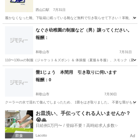
西山口駅
7月31日
履かなくなった靴、下駄箱に眠っている靴など無料で引き取らせて下さい！革靴、スニー
和歌山
紀の川市
西山口駅
買いたい/ください
なぐさ幼稚園の制服など（男）譲ってください。
報酬：
和歌山市
7月31日
110〜130㎝の制服（ジャケット＆ズボン）＆ 体操服（夏服＆冬服）、スモック（夏
和歌山
和歌山市
買いたい/ください
畳1じょう 本間用 引き取りに伺います
報酬：0
和歌山市
7月30日
クーラーの水で濡れて傷んでしまったため、 1畳をはぎ取りました。 不要な畳がもし1畳か
和歌山
和歌山市
買いたい/ください
お皿洗い、手伝ってくれる人いませんか？
😭🙏
日給例1万円〜 / 登録不要！高時給求人多数✨
Lacotto
Ad