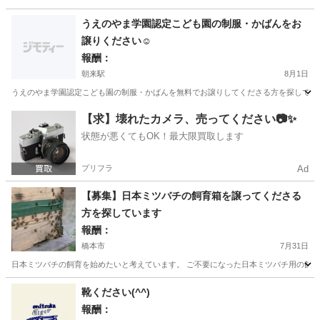
和歌山
有田市
藤並駅
買いたい/ください
うえのやま学園認定こども園の制服・かばんをお
譲りください☺️
報酬：
朝来駅
8月1日
うえのやま学園認定こども園の制服・かばんを無料でお譲りしてくださる方を探しています
和歌山
西牟婁郡
朝来駅
買いたい/ください
幼稚園
【求】壊れたカメラ、売ってください📷✨
状態が悪くてもOK！最大限買取します
プリフラ
Ad
【募集】日本ミツバチの飼育箱を譲ってくださる
方を探しています
報酬：
橋本市
7月31日
日本ミツバチの飼育を始めたいと考えています。 ご不要になった日本ミツバチ用の飼育
和歌山
橋本市
買いたい/ください
靴ください(^^)
報酬：