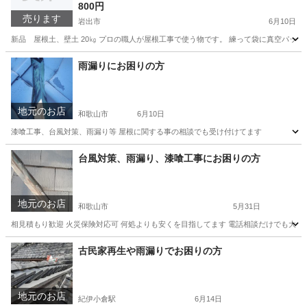
800円
売ります
岩出市
6月10日
新品 屋根土、壁土 20㎏ プロの職人が屋根工事で使う物です。 練って袋に真空パックされ
和歌山
岩出市
その他
屋根
雨漏りにお困りの方
地元のお店
和歌山市
6月10日
漆喰工事、台風対策、雨漏り等 屋根に関する事の相談でも受け付けてます
和歌山
和歌山市
その他
台風対策、雨漏り、漆喰工事にお困りの方
地元のお店
和歌山市
5月31日
相見積もり歓迎 火災保険対応可 何処よりも安くを目指してます 電話相談だけでも大
和歌山
和歌山市
リフォーム
火災保険
古民家再生や雨漏りでお困りの方
地元のお店
紀伊小倉駅
6月14日