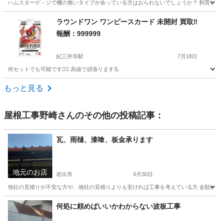
ハムスターゲ－ジで柵の無いタイプが余っている方はおられないでしょうか？ 飼育し
和歌山
和歌山市
買いたい/ください
ラウンドワン ワンピースカード 未開封 買取‼️
報酬：999999
紀三井寺駅
7月18日
何セットでも可能です🙆‍♀️ 高値で頑張ります💪
和歌山
和歌山市
紀三井寺駅
買いたい/ください
買取
もっと見る
屋根工事野崎
さんのその他の投稿記事：
瓦、雨樋、漆喰、板金承ります
地元のお店
岩出市
6月30日
他社の見積りが不安な方や、他社の見積りよりも安ければ工事を考えている方 金額が大
和歌山
岩出市
その他
板金
何処に頼めばいいかわからない波板工事