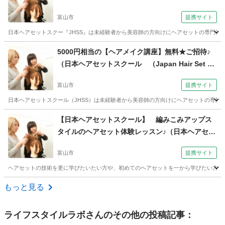
apan Hair Set School） 【JHSS富山校】お仕事
富山市
提携サイト
しながら学べる♪）
日本ヘアセットスクー『JHSS』は未経験者から美容師の方向けにヘアセットの専門知識
富山
富山市
その他
5000円相当の【ヘアメイク講座】無料★ご招待♪
（日本ヘアセットスクール （Japan Hair Set Sc
hool） 【JHSS富山校】お仕事しながら学べる♪）
富山市
提携サイト
日本ヘアセットスクール（JHSS）は未経験者から美容師の方向けにヘアセットの専門知
富山
富山市
ヘアメイク
【日本ヘアセットスクール】 編みこみアップス
タイルのヘアセット体験レッスン♪（日本ヘアセッ
トスクール （Japan Hair Set School） 【JHSS
富山市
提携サイト
富山校】お仕事しながら学べる♪）
ヘアセットの技術を更に学びたいたい方や、初めてのヘアセットを一から学びたい方へ当スクー
富山
富山市
ヘアメイク
もっと見る
ライフスタイルラボ
さんのその他の投稿記事：