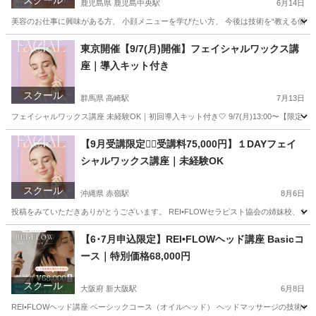
スクール
鹿児島県 鹿児島中央駅
6月14日
美容のお仕事に興味がある方、 小顔メニューを学びたい方、 今後は技術を“教える側”として
鹿児島
鹿児島市
鹿児島中央駅
リフトアップ
小顔
東京開催【9/7(月)開催】フェイシャルワックス講
座｜導入キット付き
スクール
群馬県 高崎駅
7月13日
フェイシャルワックス講座 未経験OK｜初回導入キット付き🤍 9/7(月)13:00〜【限定２名】 ご
群馬
前橋市
高崎駅
スキンケア
フェイシャル
【9月受講限定❤️‍🔥受講料75,000円】１DAYフェイ
シャルワックス講座｜未経験OK
スクール
沖縄県 赤嶺駅
8月6日
投稿をみていただきありがとうございます。 REI•FLOWセラピスト協会の姉妹校、 Light
沖縄
那覇市
赤嶺駅
美容健康
フェイシャル
【6･7月申込限定】REI•FLOWヘッド講座 Basicコ
ース｜特別価格68,000円
スクール
大阪府 新大阪駅
6月8日
REI•FLOWヘッド講座 ベーシックコース（オイルヘッド） ヘッドマッサージの技術を、 