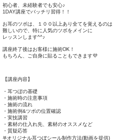
初心者、未経験者でも安心♪

1DAY講座でバッチリ習得！！

お耳のツボは、１００以上あり全てを覚えるのは

難しいので、特に人気のツボをメインに

レッスンします^^♪

講座終了後はお客様に施術OK！

もちろん、ご自身に貼ることもできます💜

【講座内容】

・耳つぼの基礎

・施術時の注意事項

・施術の流れ

・施術例&ツボの位置確認

・実技講習

・素材の仕入れ先、素材のオススメなど

・質疑応答

𖤐オリジナル耳つぼシール制作方法(動画を提供)
