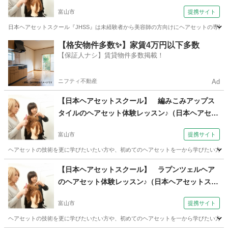
pan Hair Set School） 【JHSS富山校】お仕事し
富山市
提携サイト
ながら学べる♪）
日本ヘアセットスクール『JHSS』は未経験者から美容師の方向けにヘアセットの専門知
富山
富山市
ヘアメイク
【格安物件多数✨】家賃4万円以下多数
【保証人ナシ】賃貸物件多数掲載！
ニフティ不動産
Ad
【日本ヘアセットスクール】 編みこみアップス
タイルのヘアセット体験レッスン♪（日本ヘアセッ
トスクール （Japan Hair Set School） 【JHSS
富山市
提携サイト
富山校】お仕事しながら学べる♪）
ヘアセットの技術を更に学びたいたい方や、初めてのヘアセットを一から学びたい方へ当スクー
富山
富山市
ヘアメイク
【日本ヘアセットスクール】 ラプンツェルヘア
のヘアセット体験レッスン♪（日本ヘアセットスク
ール （Japan Hair Set School） 【JHSS富山
富山市
提携サイト
校】お仕事しながら学べる♪）
ヘアセットの技術を更に学びたいたい方や、初めてのヘアセットを一から学びたい方へ当スクー