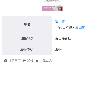
富山市
地域
JR高山本線 -
富山駅
開催場所
富山県富山市
直接/仲介
直接
注意事項
通報
お気に入り