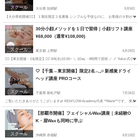
スクール
大分県 別府駅
5月9日
【大分県初開催❤️‍🔥】 １期生限定２名募集 シンプルな手技なのに、 お客様の９割がリピートす
大分
別府市
別府駅
快眠
30分小顔メソッドを１日で習得｜小顔リフト講座
¥68,000（通常¥108,000)
スクール
東京都 上野駅
6月29日
❤️‍🔥【東京開催・2名限定】❤️‍🔥 9/9(水)10:00~ ＼ 1Day・4時間で習得 ／ 🦴 Y
東京
墨田区
上野駅
その他
小顔
🤍【千葉→東京開催】限定2名𓂃𓈒𓏸 新感覚ドライ
ヘッド講座 PROコース
スクール
千葉県 新松戸駅
7月26日
ご覧いただきありがとうございます🌿 REI•FLOW Academy代表 **Marie**です。 東京都
千葉
松戸市
新松戸駅
ヘッドスパ
ヘッド
【那覇市開催】フェイシャルWax講座｜未経験O
K・眉Waxも同時に学ぶ
スクール
沖縄県 赤嶺駅
6月10日