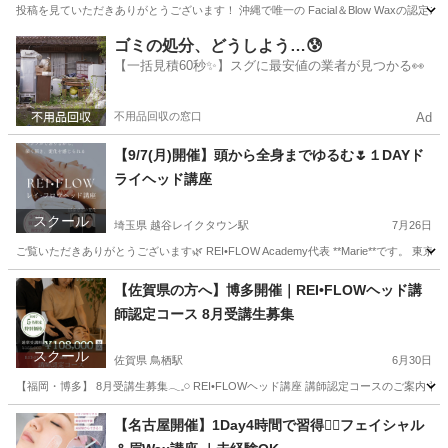
投稿を見ていただきありがとうございます！ 沖縄で唯一の Facial＆Blow Waxの認
沖縄
宮古郡
赤嶺駅
美容健康
フェイシャル
ゴミの処分、どうしよう…😰
【一括見積60秒✨】スグに最安値の業者が見つかる👀
不用品回収の窓口
Ad
【9/7(月)開催】頭から全身までゆるむ🌷１DAYド
ライヘッド講座
スクール
埼玉県 越谷レイクタウン駅
7月26日
ご覧いただきありがとうございます🌿 REI•FLOW Academy代表 **Marie**です。 東
埼玉
川越市
越谷レイクタウン駅
快眠
ヘッド
【佐賀県の方へ】博多開催｜REI•FLOWヘッド講
師認定コース 8月受講生募集
スクール
佐賀県 鳥栖駅
6月30日
【福岡・博多】 8月受講生募集𓂃𓈒𓏸 REI•FLOWヘッド講座 講師認定コースのご案内
佐賀
佐賀市
鳥栖駅
ヘッドスパ
ヘッド
【名古屋開催】1Day4時間で習得❤️‍🔥フェイシャル