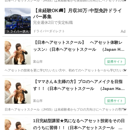
日本ヘアセットスクール『JHSS』は未経験者から美容師の方向けにヘアセットの専門知
富山
富山市
ヘアメイク
【未経験OK🚚】月収30万↑中型免許ドライ
バー募集
完全週休2日で安定転職
ドライバーダイレクト
Ad
【日本ヘアセットスクール】 ヘアセット体験レ
ッスン♪（日本ヘアセットスクール （Japan Hair
Set School） 【JHSS富山校】お仕事しながら学
富山市
提携サイト
べる♪）
ヘアセットの技術を更に学びたいたい方や、初めてのヘアセットを一から学びたい方へ当スクー
富山
富山市
ヘアメイク
【ママさん＆主婦の方】プロのヘアメイクを目指
す！！（日本ヘアセットスクール （Japan Hair
Set School） 【JHSS富山校】お仕事しながら学
富山市
提携サイト
べる♪）
日本ヘアセットスクール（JHSS）は未経験者からプロの方向けにヘアセットの専門知
富山
富山市
その他
1日完結型講習★気になるヘアセット技術をその日
のうちに習得！！（日本ヘアセットスクール （J