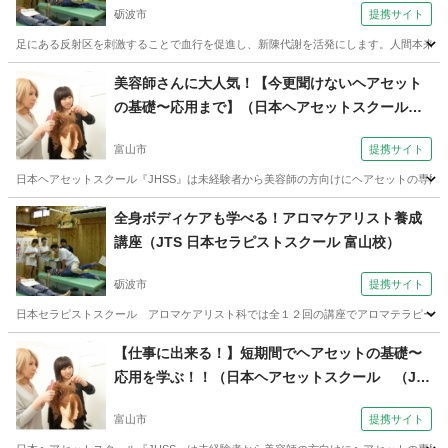
砺波市
提携サイト
足にある反射区を刺激することで血行を促進し、新陳代謝を活発にします。人間本来の自
富山
砺波市
リフレクソロジー
美容師さんに大人気！【今更聞けないヘアセット
の基礎〜応用まで】（日本ヘアセットスクール
（Japan Hair Set School） 【JHSS富山校】お仕
富山市
提携サイト
事しながら学べる♪）
日本ヘアセットスクール『JHSS』は未経験者から美容師の方向けにヘアセットの専門知
富山
富山市
ヘアメイク
全身ボディケアも学べる！アロマケアリスト養成
講座（JTS 日本セラピストスクール 富山校）
砺波市
提携サイト
日本セラピストスクール アロマケアリスト科では全１２回の講座でアロマテラピーに関
富山
砺波市
アロマ
【仕事に出来る！】短期間でヘアセットの基礎〜
応用を学ぶ！！（日本ヘアセットスクール （Ja
pan Hair Set School） 【JHSS富山校】お仕事し
富山市
提携サイト
ながら学べる♪）