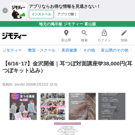
アプリならお得な情報を見逃さない！
インストール
アプリで開く
地元の掲示板 ジモティー 富山版
富山県
検索
ログイン
投稿
ジモティー
教室・スクール
美容健康
その他
富山県のその他
【6/16･17】金沢開催｜耳つぼ対面講座🩷38,000円(耳
つぼキット込み）
投稿ID: 1nvs6z
2026年3月21日 23:31