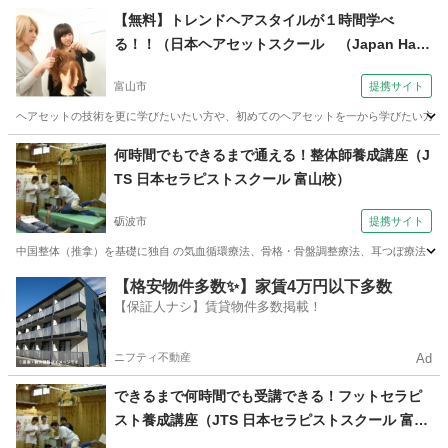
富山
富山市
ヘアメイク
【無料】トレンドヘアスタイルが１時間学べ
る！！（日本ヘアセットスクール （Japan Hair
Set School） 【JHSS富山校】お仕事しながら学
富山市
提携サイト
べる♪）
ヘアセットの技術を更に学びたいたい方や、初めてのヘアセットを一から学びたい方へ当スクー
富山
富山市
ヘアメイク
何時間でもできるまで通える！整体師養成講座（J
TS 日本セラピストスクール 富山校）
砺波市
提携サイト
中国整体（推拿）を基礎に独自 の気血循環療法、骨格・骨盤調整療法、耳つぼ療法（痩
富山
砺波市
整体
【格安物件多数✨】家賃4万円以下多数
【保証人ナシ】賃貸物件多数掲載！
ニフティ不動産
Ad
できるまで何時間でも受講できる！フットセラピ
スト養成講座（JTS 日本セラピストスクール 富山
校）