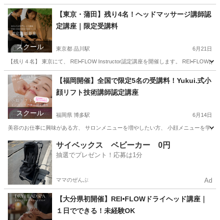
【東京・蒲田】残り4名！ヘッドマッサージ講師認
定講座｜限定受講料
スクール
東京都 品川駅
6月21日
【残り４名】 東京にて、 REI•FLOW Instructor認定講座を開催します。 REI•
東京
江東区
品川駅
美容健康
講座
【福岡開催】全国で限定5名の受講料！Yukui.式小
顔リフト技術講師認定講座
スクール
福岡県 博多駅
6月14日
美容のお仕事に興味がある方、 サロンメニューを増やしたい方、 小顔メニューを学んでみたい方
福岡
福岡市
博多駅
リフトアップ
小顔
サイベックス ベビーカー 0円
抽選でプレゼント！応募は1分
ママのぜんぶ
Ad
【大分県初開催】REI•FLOWドライヘッド講座｜
１日でできる！未経験OK