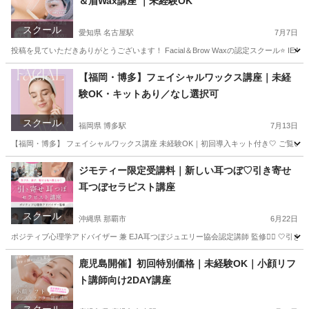
＆眉Wax講座 ｜未経験OK
スクール
愛知県 名古屋駅
7月7日
投稿を見ていただきありがとうございます！ Facial＆Brow Waxの認定スクール⭐️ 
愛知
名古屋市
名古屋駅
その他
フェイシャル
【福岡・博多】フェイシャルワックス講座｜未経
験OK・キットあり／なし選択可
スクール
福岡県 博多駅
7月13日
【福岡・博多】 フェイシャルワックス講座 未経験OK｜初回導入キット付き🤍 ご覧いただきありが
福岡
福岡市
博多駅
その他
フェイシャル
ジモティー限定受講料｜新しい耳つぼ♡引き寄せ
耳つぼセラピスト講座
スクール
沖縄県 那覇市
6月22日
ポジティブ心理学アドバイザー 兼 EJA耳つぼジュエリー協会認定講師 監修❤️‍🔥 🤍
沖縄
那覇市
美容健康
つぼ
鹿児島開催】初回特別価格｜未経験OK｜小顔リフ
ト講師向け2DAY講座