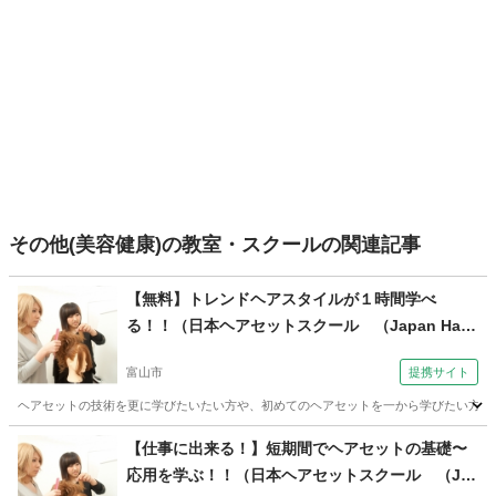
その他(美容健康)の教室・スクールの関連記事
【無料】トレンドヘアスタイルが１時間学べ
る！！（日本ヘアセットスクール （Japan Hair
Set School） 【JHSS富山校】お仕事しながら学
富山市
提携サイト
べる♪）
ヘアセットの技術を更に学びたいたい方や、初めてのヘアセットを一から学びたい方へ当スクー
富山
富山市
ヘアメイク
【仕事に出来る！】短期間でヘアセットの基礎〜
応用を学ぶ！！（日本ヘアセットスクール （Ja