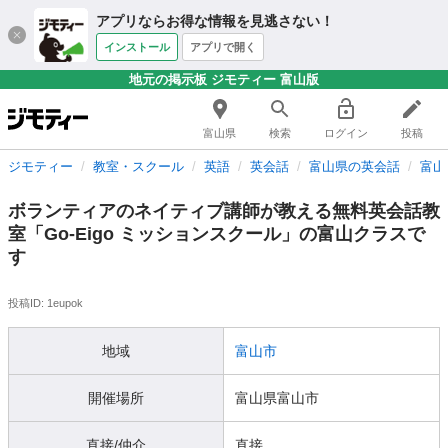
アプリならお得な情報を見逃さない！
インストール
アプリで開く
地元の掲示板 ジモティー 富山版
富山県
検索
ログイン
投稿
ジモティー
教室・スクール
英語
英会話
富山県の英会話
富山
ボランティアのネイティブ講師が教える無料英会話教
室「Go-Eigo ミッションスクール」の富山クラスで
す
投稿ID: 1eupok
地域
富山市
開催場所
富山県富山市
直接/仲介
直接