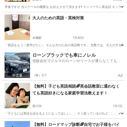
早速ですが 当スクールの概要を お伝えさせて頂きます❗️ マンツーマン英会話 オンラインMOI
富山
富山市
英会話
レッスン
大人のための英語・英検対策
水橋駅
7月30日
「英語をもう一度学びたい」 そんな方のための英語塾です。 当塾では、大人の方を対象
富山
富山市
水橋駅
英語
大人
ローンブラックでも車にノレル
信販会社でクルマのローンやリースが通らなくてもク
ルマをご利用いただけるサービスがあります！
（株）ICT
Ad
【無料】子ども英語相談🌈英会話教室に通わなく
ても英語好きになる家庭学習法教えます！
滑川市
7月7日
「子どもには英語を話せるようになってほしい。」 そう思っているけれど、、、 ✔ 英会話教
富山
滑川市
英会話
子ども
【無料】ロードマップ診断🌈自宅でお子様をバイ