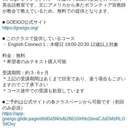
英会話教室です。主にアメリカから来たボランティア宣教師
が教会で教えているため、無料での提供となります。

https://goeigo.org/
■ このクラスで提供しているコース

・ English Connect 1：木曜日 19:00-20:30 12歳以上対象

料金：無料　

＊希望者のみテキスト購入可能

受講期間：約 3 - 6ヶ月　

＊上記の受講期間はあくまで目安であり、違う場合もござい
ますのでご了承下さい

＊コース途中での受講も歓迎しています

■ご予約は公式サイトの各クラスページから可能です（初回
https://app-
goeigo.glide.page/dl/d0a5f4/s/b26610/r/hb1bnaCJoDMzRLO
3dOxy