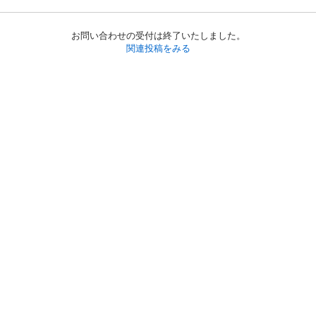
お問い合わせの受付は終了いたしました。
関連投稿をみる
初めての方へ
利用規約
プライバシーポリシー
プライバシー・ステートメント
健全化に資する運用方針
お問い合わせ
運営会社
サイトマップ
ご利用ガイド
フリーワードで探す
PC版で表示
都道府県選択
特定商取引法の表示
利用者情報の外部送信について
© 2011-
2026
Jmty, Inc.