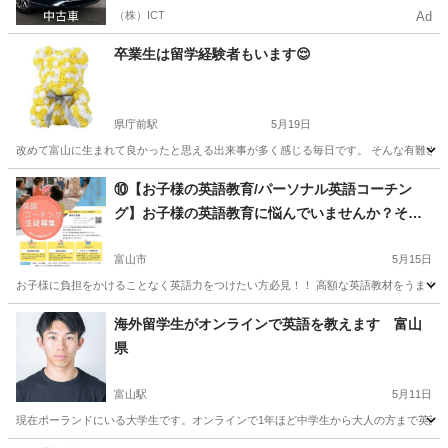
（株）ICT
Ad
卒業生は留学経験者もいます😌
県庁前駅
5月19日
改めて富山に生まれて良かったと思える出来事が多く感じる毎日です。 そんな有難さに包まれた
富山
富山市
県庁前駅
英会話
レッスン
⑩【お子様の英語教育/パーソナル英語コーチン
グ】お子様の英語教育に悩んでいませんか？その
悩みを英語教育の専門家が解決します！お子様の
英語教育がママが自宅で語りかけるだけでOK！最
富山市
5月15日
も効果的な方法を無料で体験してみませんか？無
お子様に負担をかけることなく英語力をつけたい方必見！！ 高額な英語教材をうまく使
料体験セッションは今だけ！お急ぎください‼
富山
富山市
英語
ママ
海外留学生がオンラインで英語を教えます 富山
県
富山駅
5月11日
現在ポーランドにいる大学生です。オンラインで1年ほど中学生から大人の方まで英語を教え