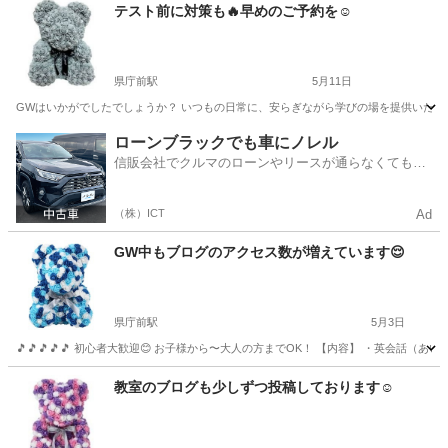
富山
富山市
富山駅
英語/基礎英語
オンライン
テスト前に対策も🔥早めのご予約を☺️
県庁前駅
5月11日
GWはいかがでしたでしょうか？ いつもの日常に、安らぎながら学びの場を提供いたします☺️ 
富山
富山市
県庁前駅
英会話
ペン
ローンブラックでも車にノレル
信販会社でクルマのローンやリースが通らなくてもク
ルマをご利用いただけるサービスがあります！
（株）ICT
Ad
GW中もブログのアクセス数が増えています😌
県庁前駅
5月3日
🎵🎵🎵🎵🎵 初心者大歓迎😊 お子様から〜大人の方までOK！ 【内容】 ・英会話
富山
富山市
県庁前駅
英会話
ペン
教室のブログも少しずつ投稿しております☺️