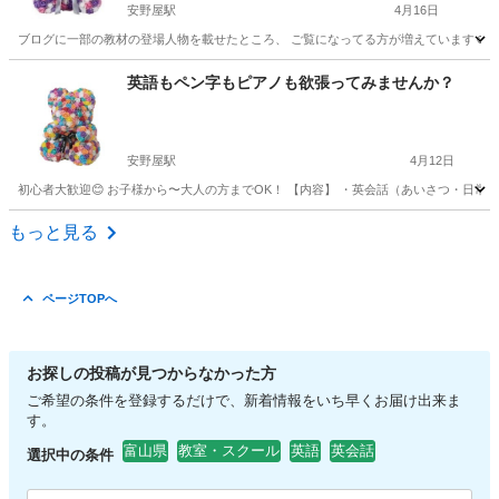
安野屋駅
4月16日
ブログに一部の教材の登場人物を載せたところ、 ご覧になってる方が増えています☺️ とても嬉し
富山
富山市
安野屋駅
英会話
ペン
英語もペン字もピアノも欲張ってみませんか？
安野屋駅
4月12日
初心者大歓迎😊 お子様から〜大人の方までOK！ 【内容】 ・英会話（あいさつ・日常会話
富山
富山市
安野屋駅
英会話
ペン
もっと見る
ページTOPへ
お探しの投稿が見つからなかった方
ご希望の条件を登録するだけで、新着情報をいち早くお届け出来ま
す。
富山県
教室・スクール
英語
英会話
選択中の条件