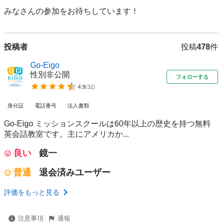
みなさんの参加をお待ちしています！
投稿者
投稿
478
件
Go-Eigo
性別非公開
フォローする
4.9
(
32
)
身分証
電話番号
法人書類
Go-Eigo ミッションスクールは60年以上の歴史を持つ無料
英会話教室です。主にアメリカか...
良い
鏡一
普通
退会済みユーザー
評価をもっと見る
注意事項
通報