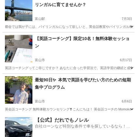
リンガルに育てませんか？
富山駅
7月3日
都会では我が子には、バイリンガルになって欲しいと、英会話教室やバイリンガル幼稚園
富山
富山市
富山駅
英会話
ママ
【英語コーチング】限定10名！無料体験セッショ
ン
富山市
6月17日
英語コーチングってご存じですか？ あなたに合った学習法で、英語学習の継続と成長をサポ
富山
富山市
英語/基礎英語
セッション
最短90日✨ 本気で英語を学びたい方のための短期
集中プログラム
富山市
6月6日
英会話コーチング 無料体験カウンセリング❣️ こんにちは！ 英会話コーチの Momokoで
富山
富山市
英語
コーチング
【公式】だれでもノレル
自社ローンなど特別な条件で車を探しているなら！金
利0%で車をご提供、ノレル独自与信システム。