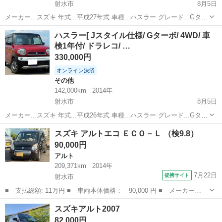
射水市
8月5日
メーカー...スズキ 年式...平成27年式 車種...ハスラー グレード...Gター
ボ 走行距離...156,000 KM ボディタイプ...軽自動車 車検...令和8年9月
富山
射水市
その他
ハスラー[ Jスタイル仕様/ Gターボ/ 4WD/ 車
エンジン...ガソリンエンジン 駆動式...4...
検1年付/ ドラレコ/ …
330,000円
オンライン決済
その他
142,000km
2014年
射水市
8月5日
メーカー...スズキ 年式...平成26年式 車種...ハスラー グレード...Gター
ボ 走行距離...14万キロ ボディタイプ...軽自動車 車検...令和9年10月 エ
富山
射水市
その他
スズキ アルトエコ ＥＣＯ－Ｌ （検9.8）
ンジン...ガソリンエンジン 駆動式...4WD ...
90,000円
アルト
209,371km
2014年
7月22日
提携サイト
射水市
■ 支払総額: 11万円 ■ 車両本体価格： 90,000 円 ■ メーカー
名： スズキ ■ 車種名： アルトエコ ■ グレード名： ＥＣＯ－
富山
射水市
アルト
スズキアルト2007
Ｌ ■ 排気量： 660cc ■ ドア枚数： 5D ■ ミッション： CVT
82,000円
■...