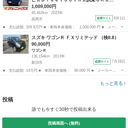
ブレーキ...
1,009,000円
45,462km
2023年
8月1日
提携サイト
高岡市
■ 支払総額: 109.9万円 ■ 車両本体価格： 1,009,000 円 ■ メーカ
ー名： スズキ ■ 車種名： ワゴンＲスマイル ■ グレード名：
富山
高岡市
スズキ
スズキ ワゴンＲ ＦＸリミテッド （検8.8）
ハイブリッドＳ ナビ☆Ｂｌｕｅｔｏｏｔｈ☆試乗ＯＫ☆ ナビ☆Ｂ
90,000円
ｌｕｅｔ...
ワゴンＲ
136,154km
2013年
7月19日
提携サイト
新潟市
■ 支払総額: 14万円 ■ 車両本体価格： 90,000 円 ■ メーカー
名： スズキ ■ 車種名： ワゴンＲ ■ グレード名： ＦＸリミテ
新潟
新潟市
ワゴンＲ
ッド ■ 排気量： 660cc ■ ドア枚数： 5D ■ ミッション： CVT
もっと見る
...
投稿
誰でも今すぐ30秒で投稿出来る
投稿画面へ (無料)