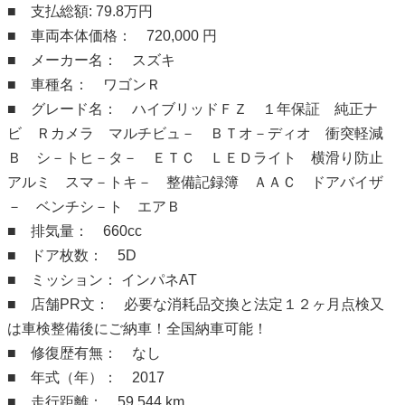
■ 支払総額: 79.8万円
■ 車両本体価格： 720,000 円
■ メーカー名： スズキ
■ 車種名： ワゴンＲ
■ グレード名： ハイブリッドＦＺ １年保証 純正ナ
ビ Ｒカメラ マルチビュ－ ＢＴオ－ディオ 衝突軽減
Ｂ シ－トヒ－タ－ ＥＴＣ ＬＥＤライト 横滑り防止
アルミ スマ－トキ－ 整備記録簿 ＡＡＣ ドアバイザ
－ ベンチシ－ト エアＢ
■ 排気量： 660cc
■ ドア枚数： 5D
■ ミッション： インパネAT
■ 店舗PR文： 必要な消耗品交換と法定１２ヶ月点検又
は車検整備後にご納車！全国納車可能！
■ 修復歴有無： なし
■ 年式（年）： 2017
■ 走行距離： 59,544 km