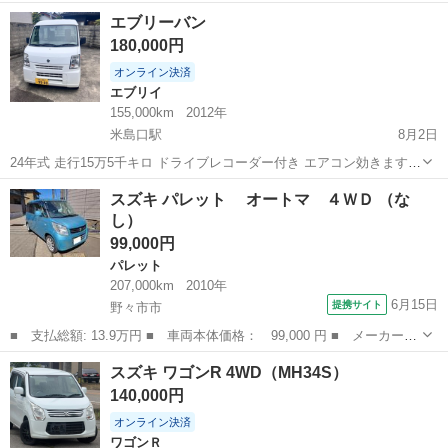
車です グレードKCパワステ カギX1 エンジン、ミッションや走行に不
富山
射水市
越ノ潟駅
キャリイ
エブリーバン
具合はございません！ 外装と内装も綺麗です！ 車検が令和10年3月ま
180,000円
で エアコン...
オンライン決済
エブリイ
155,000km
2012年
米島口駅
8月2日
24年式 走行15万5千キロ ドライブレコーダー付き エアコン効きます。
車検 残り令和9年9月とまだ1年少しあります。 内外装 距離相応で
富山
高岡市
米島口駅
エブリイ
エブリーバン
スズキ パレット オートマ ４ＷＤ （な
すが法人車両になりますので、オイル交換等メンテナンスはしっかり
し）
しておりました。 よ...
99,000円
パレット
207,000km
2010年
6月15日
提携サイト
野々市市
■ 支払総額: 13.9万円 ■ 車両本体価格： 99,000 円 ■ メーカー
名： スズキ ■ 車種名： パレット ■ グレード名： オート
石川
野々市市
パレット
スズキ ワゴンR 4WD（MH34S）
マ ４ＷＤ ■ 排気量： 660cc ■ ドア枚数： 5D ■ ミッション：
140,000円
...
オンライン決済
ワゴンＲ