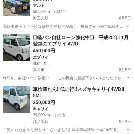
アルト
50,300km
2007年
海王丸駅
8月5日
運転準備完了！手頃な価格で信頼性が高く、燃費の良い軽自動車をお
探しですか？ 日本での日常の運転に最適な一台です！✅ 車両詳細 *🚘
富山
射水市
海王丸駅
アルト
❑軽バン自社ローン強化中❑ 平成25年11月
スズキ アルト *📅 2007年式 *📍富山県 *🛣️ 走行距離 50,300 km *📝 ...
登録のエブリイ 4WD
450,000円
エブリイ
0km
0年
高岡市
8月5日
✿只今、自社ローン強化中！ この機会に相談下さい❕ ●どなたでも自
社ローン対応可能です● ・勤続年数の短い方や自営業
富山
高岡市
エブリイ
車両
車検満たん‼️低走行‼️スズキキャリイ4WD‼️
の方 ・パートやアルバイト勤務の主婦の方や派遣社員の方 ・自...
5MT
250,000円
キャリイ
39,000km
その他
越ノ潟駅
8月4日
ご覧いただきありがとうございました] 基本車両情報 平成15年10月の