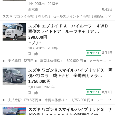
144,000km
2013年
射水市
8月2日
スズキ ワゴンR 4WD（MH34S） セールスポイント * 4WD（四輪駆
動）で雪道や雨の日も安心 * 燃費が良く、経済的 * 室内が広く、快適
富山
射水市
ワゴンＲ
スズキ エブリイ ＰＡ ハイルーフ ４ＷＤ
な乗り心地 * 小回りが利き、街乗りや通勤に最適 * 維持費が安く、初
両側スライドドア ルーフキャリア …
心者...
390,000円
エブリイ
103,341km
2013年
8月1日
提携サイト
富山市
■ 支払総額: 42万円 ■ 車両本体価格： 390,000 円 ■ メーカー
名： スズキ ■ 車種名： エブリイ ■ グレード名： ＰＡ ハイ
富山
富山市
エブリイ
スズキ ワゴンＲスマイル ハイブリッドＸ 両
ルーフ ４ＷＤ 両側スライドドア ルーフキャリア ■ 排気量：
側パワスラ 純正ナビ 全周囲カメラ…
660cc ■...
1,756,000円
2,000km
2025年
8月1日
提携サイト
富山市
■ 支払総額: 179.8万円 ■ 車両本体価格： 1,756,000 円 ■ メーカ
ー名： スズキ ■ 車種名： ワゴンＲスマイル ■ グレード名：
富山
富山市
スズキ
スズキ ワゴンＲスマイル ハイブリッドＳ ナ
ハイブリッドＸ 両側パワスラ 純正ナビ 全周囲カメラ レーダー
ビ☆Ｂｌｕｅｔｏｏｔｈ☆試乗ＯＫ☆…