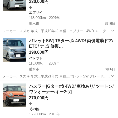
230,000円
エブリイ
168,000km
2007年
射水市
8月6日
メーカー...スズキ 年式...平成19年式 車種...エブリー 4WD ＡＴ グレ
ード...ジョインターボ 走行距離...16万キロ ボディタイプ...軽自動車
富山
射水市
エブリイ
パレットSW[ TSターボ/ 4WD/ 両側電動ドア/
車検...令和9年8月 エンジン...ガソリンエンジン 駆動...
ETC/ ナビ/ 修復…
190,000円
パレット
115,000km
2009年
射水市
8月6日
メーカー...スズキ 年式...平成21年式 車種...パレットSW グレード...TS
ターボ 走行距離...11万キロ ボディタイプ...軽自動車 車検...令和8年10
富山
射水市
パレット
ハスラー[Gターボ/ 4WD/ 車検あり/ ツートン/
月22日 エンジン...ガソリンエンジン 駆動式.....
ワンオーナー/キー2つ]
270,000円
その他
156,000km
2015年