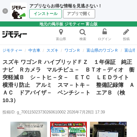
アプリならお得な情報を見逃さない！
インストール
アプリで開く
地元の掲示板 ジモティー 富山版
富山県
検索
ログイン
投稿
ジモティー
中古車
スズキ
ワゴンＲ
富山県のワゴンＲ
富山市
スズキ ワゴンＲ ハイブリッドＦＺ １年保証 純正
ナビ Ｒカメラ マルチビュ－ ＢＴオ－ディオ 衝
突軽減Ｂ シ－トヒ－タ－ ＥＴＣ ＬＥＤライト
横滑り防止 アルミ スマ－トキ－ 整備記録簿 Ａ
ＡＣ ドアバイザ－ ベンチシ－ト エアＢ （検
10.3）
投稿ID: g_700115023730260610002
2026年7月28日 17:39