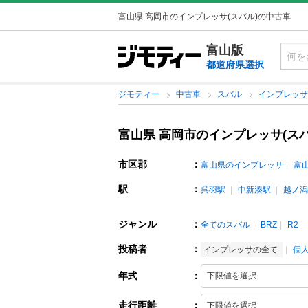
富山県 高岡市のインプレッサ(スバル)の中古車
富山版
都道府県選択
ジモティー
中古車
スバル
インプレッ
富山県 高岡市のインプレッサ(ス
市区郡
：
富山県のインプレッサ
富
駅
：
呉羽駅
中新湊駅
越ノ潟
ジャンル
：
全てのスバル
BRZ
R2
投稿者
：
インプレッサの全て
個
年式
：
走行距離
：