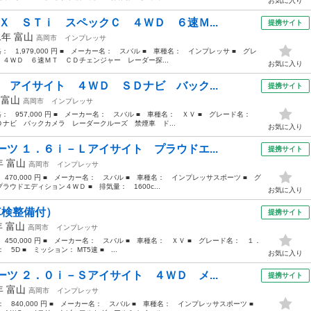
お気に入り
Ｘ ＳＴｉ スペックＣ ４ＷＤ ６速Ｍ...
提携サイト
11年
富山
高岡市
インプレッサ
格： 1,979,000 円 ■ メーカー名： スバル ■ 車種名： インプレッサ ■ グレ
４ＷＤ ６速ＭＴ ＣＤチェンジャー レーダー探...
お気に入り
 アイサイト ４ＷＤ ＳＤナビ バック...
提携サイト
年
富山
高岡市
インプレッサ
価格： 957,000 円 ■ メーカー名： スバル ■ 車種名： ＸＶ ■ グレード名：
ナビ バックカメラ レーダークルーズ 禁煙車 ド...
お気に入り
ツ １．６ｉ－Ｌアイサイト プラウドエ...
提携サイト
6年
富山
高岡市
インプレッサ
 470,000 円 ■ メーカー名： スバル ■ 車種名： インプレッサスポーツ ■ グ
ウドエディション４ＷＤ ■ 排気量： 1600c...
お気に入り
車検整備付）
提携サイト
年
富山
高岡市
インプレッサ
 450,000 円 ■ メーカー名： スバル ■ 車種名： ＸＶ ■ グレード名： １．
 5D ■ ミッション： MT5速 ■ ...
お気に入り
ツ ２．０ｉ－Ｓアイサイト ４ＷＤ メ...
提携サイト
7年
富山
高岡市
インプレッサ
格： 840,000 円 ■ メーカー名： スバル ■ 車種名： インプレッサスポーツ ■