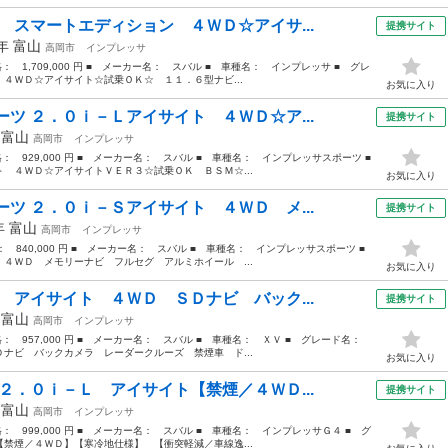
 スマートエディション ４ＷＤ☆アイサ...
提携サイト
5年
富山
高岡市
インプレッサ
格： 1,709,000 円 ■ メーカー名： スバル ■ 車種名： インプレッサ ■ グレ
４ＷＤ☆アイサイト☆試乗ＯＫ☆ １１．６型ナビ...
お気に入り
ツ ２．０ｉ－Ｌアイサイト ４ＷＤ☆ア...
提携サイト
年
富山
高岡市
インプレッサ
価格： 929,000 円 ■ メーカー名： スバル ■ 車種名： インプレッサスポーツ ■
４ＷＤ☆アイサイトＶＥＲ３☆試乗ＯＫ ＢＳＭ☆...
お気に入り
ツ ２．０ｉ－Ｓアイサイト ４ＷＤ メ...
提携サイト
7年
富山
高岡市
インプレッサ
格： 840,000 円 ■ メーカー名： スバル ■ 車種名： インプレッサスポーツ ■
４ＷＤ メモリーナビ フルセグ アルミホイール ...
お気に入り
 アイサイト ４ＷＤ ＳＤナビ バック...
提携サイト
年
富山
高岡市
インプレッサ
価格： 957,000 円 ■ メーカー名： スバル ■ 車種名： ＸＶ ■ グレード名：
ナビ バックカメラ レーダークルーズ 禁煙車 ド...
お気に入り
２．０ｉ－Ｌ アイサイト【禁煙／４ＷＤ...
提携サイト
年
富山
高岡市
インプレッサ
価格： 999,000 円 ■ メーカー名： スバル ■ 車種名： インプレッサＧ４ ■ グ
禁煙／４ＷＤ】【寒冷地仕様】 【衝突軽減／車線逸...