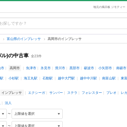
地元の掲示板 ジモティー
サ
富山県のインプレッサ
高岡市のインプレッサ
バル)の中古車
全23件
山市
高岡市
魚津市
氷見市
滑川市
黒部市
砺波市
小矢部市
南砺市
駅
小杉駅
海王丸駅
石動駅
越中大門駅
越中中川駅
南富山駅
東
インプレッサ
エクシーガ
サンバー
ステラ
フォレスター
プレオ
レ
人
法人
~
~