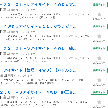
ツ ２．０ｉ－Ｌアイサイト ４ＷＤ☆ア...
提携サイト
7年
富山
高岡市
インプレッサ
価格： 1,239,000 円 ■ メーカー名： スバル ■ 車種名： インプレッサスポーツ
ト ４ＷＤ☆アイサイトＶＥＲ３☆試乗ＯＫ ８型...
お気に入り
 ４ＷＤ☆アイサイト☆１１．６型ナビＴ...
提携サイト
5年
富山
高岡市
インプレッサ
格： 1,959,000 円 ■ メーカー名： スバル ■ 車種名： インプレッサ ■ グレ
１．６型ナビＴＶ☆試乗ＯＫ☆ Ｂｌｕｅｔｏｏｔ...
お気に入り
ツ ２．０ｉ－Ｓアイサイト ４ＷＤ 純...
提携サイト
7年
富山
高岡市
インプレッサ
価格： 1,074,000 円 ■ メーカー名： スバル ■ 車種名： インプレッサスポーツ
ト ４ＷＤ 純正８インチナビ バックカメラ ア...
お気に入り
 アイサイト【禁煙／４ＷＤ】【パドルシ...
提携サイト
年
富山
高岡市
インプレッサ
格： 679,000 円 ■ メーカー名： スバル ■ 車種名： ＸＶ ■ グレード名：
】【パドルシフト】 【衝突軽減／車線逸脱警報／コー...
お気に入り
２．０ｉ－Ｓアイサイト ４ＷＤ 純正８...
提携サイト
9年
富山
高岡市
インプレッサ
価格： 1,304,000 円 ■ メーカー名： スバル ■ 車種名： インプレッサＧ４ ■
４ＷＤ 純正８インチナビ サイド・バックカメラ...
お気に入り