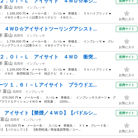
２．０ｉ－Ｌ アイサイト ４ＷＤ☆革シ...
提携サイト
4年
富山
高岡市
インプレッサ
価格： 1,189,000 円 ■ メーカー名： スバル ■ 車種名： ＸＶハイブリッド ■
 ４ＷＤ☆革シート☆試乗ＯＫ☆ナビ☆ ４ＷＤ☆...
お気に入り
 ４ＷＤ☆アイサイトツーリングアシスト...
提携サイト
3年
富山
高岡市
インプレッサ
格： 1,739,000 円 ■ メーカー名： スバル ■ 車種名： インプレッサ ■ グレ
リングアシスト☆試乗ＯＫ☆ ４ＷＤ☆アイサイト...
お気に入り
２．０ｉ－Ｌ アイサイト ４ＷＤ 衝突...
提携サイト
4年
富山
高岡市
インプレッサ
価格： 1,109,000 円 ■ メーカー名： スバル ■ 車種名： ＸＶハイブリッド ■
 ４ＷＤ 衝突軽減ブレーキ 純正ナビ Ｂｌｕｅ...
お気に入り
ツ １．６ｉ－Ｌアイサイト プラウドエ...
提携サイト
6年
富山
高岡市
インプレッサ
 470,000 円 ■ メーカー名： スバル ■ 車種名： インプレッサスポーツ ■ グ
ウドエディション４ＷＤ ■ 排気量： 1600c...
お気に入り
 アイサイト【禁煙／４ＷＤ】【パドルシ...
提携サイト
年
富山
高岡市
インプレッサ
格： 679,000 円 ■ メーカー名： スバル ■ 車種名： ＸＶ ■ グレード名：
】【パドルシフト】 【衝突軽減／車線逸脱警報／コー...
お気に入り