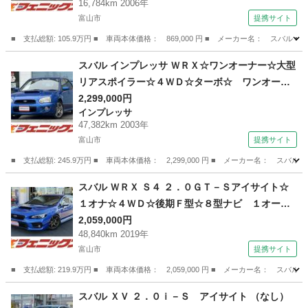
16,784km 2006年
ｏｔｈ バックカメラ ＥＴＣ ドライブレコー
富山市
提携サイト
ダー 革巻きステアリング ディスチャージライ
■ 支払総額: 105.9万円 ■ 車両本体価格： 869,000 円 ■ メーカー名： 
ト 試乗ＯＫ （なし）
富山
富山市
インプレッサ
スバル インプレッサ ＷＲＸ☆ワンオーナー☆大型
リアスポイラー☆４ＷＤ☆ターボ☆ ワンオーナ
ー☆大型リアスポイラー☆５速マニュアル☆ＷＲ
2,299,000円
インプレッサ
ブルーマイカ☆４ＷＤ☆ＥＪ２０ターボ☆フロン
47,382km 2003年
トスポイラー☆純正対向キャリパー☆純正モモス
富山市
提携サイト
テ☆フォグランプ☆ＥＴＣ☆ターボタイマー☆Ｈ
■ 支払総額: 245.9万円 ■ 車両本体価格： 2,299,000 円 ■ メーカー名
ＩＤ☆試乗ＯＫ （なし）
富山
富山市
インプレッサ
スバル ＷＲＸ Ｓ４ ２．０ＧＴ－Ｓアイサイト☆
１オナ☆４ＷＤ☆後期Ｆ型☆８型ナビ １オーナ
ー☆後期Ｆ型☆ターボ☆アイサイトセイフティプ
2,059,000円
48,840km 2019年
ラス☆８型ナビ☆バックカメラ☆ビルトインＥＴ
富山市
提携サイト
Ｃ☆ＴＥＩＮ車高調☆柿本改マフラー☆ＷＯＲＫ
エモーション１８ＡＷ☆大型リアスポイラー☆前
■ 支払総額: 219.9万円 ■ 車両本体価格： 2,059,000 円 ■ メーカー名：
席シートヒーター （検8.9）
富山
富山市
スバル
スバル ＸＶ ２．０ｉ－Ｓ アイサイト （なし）