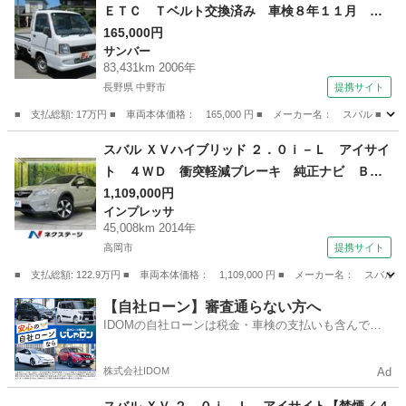
ＥＴＣ Ｔベルト交換済み 車検８年１１月 エ
アコンなし （検8.11）
165,000円
サンバー
83,431km 2006年
長野県 中野市
提携サイト
■ 支払総額: 17万円 ■ 車両本体価格： 165,000 円 ■ メーカー名： スバル
長野
中野市
サンバー
スバル ＸＶハイブリッド ２．０ｉ－Ｌ アイサイ
ト ４ＷＤ 衝突軽減ブレーキ 純正ナビ Ｂｌ
ｕｅｔｏｏｔｈ ドライブレコーダー フルセ
1,109,000円
インプレッサ
グ バックカメラ ＥＴＣ 禁煙車 ＨＩＤヘッ
45,008km 2014年
ドライト フロントフォグ リアフォグ ルーフ
高岡市
提携サイト
レール クリアランスソナー （検9.6）
■ 支払総額: 122.9万円 ■ 車両本体価格： 1,109,000 円 ■ メーカー名
富山
高岡市
インプレッサ
【自社ローン】審査通らない方へ
IDOMの自社ローンは税金・車検の支払いも含んでい
るので毎月の支払額は一定
株式会社IDOM
Ad