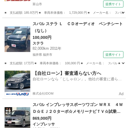
☆アップルカープレイ☆Ｓ・Ｒカメラ☆シートヒ
富山市
提携サイト
ーター☆ステアヒーター☆ドラレコ☆ＥＴＣ☆フ
■ 支払総額: 185.9万円 ■ 車両本体価格： 1,729,000 円 ■ メーカー名
ォグ☆試乗ＯＫ （なし）
富山
富山市
インプレッサ
スバル ステラ Ｌ ＣＤオーディオ ベンチシート
（なし）
100,000円
ステラ
82,000km 2011年
福井県 福井市
提携サイト
■ 支払総額: 17万円 ■ 車両本体価格： 100,000 円 ■ メーカー名： スバル ■
福井
福井市
ステラ
【自社ローン】審査通らない方へ
自社ローンなら「じしゃロン」。他社の審査に通らな
かった方も
株式会社IDOM
Ad
スバル インプレッサスポーツワゴン ＷＲＸ ４Ｗ
Ｄ☆ＥＪ２０ターボ☆メモリーナビＴＶ☆試乗Ｏ
Ｋ☆ ＥＪ２０ターボエンジン マニュアルモー
869,000円
インプレッサ
ド メモリーナビ フルセグＴＶ Ｂｌｕｅｔｏ