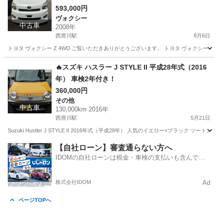
593,000円
ヴォクシー
中古車
2008年
西滑川駅
8月6日
トヨタ ヴォクシー Z 4WD ご覧いただきありがとうございます。 トヨタ ヴォクシー 
富山
富山市
西滑川駅
ヴォクシー
4WD
🔥スズキ ハスラー J STYLE II 平成28年式（2016
年） 車検2年付き！
360,000円
その他
中古車
130,000km 2016年
西滑川駅
5月21日
Suzuki Hustler J STYLE II 2016年式（平成28年） 人気のイエロー×ブラック
富山
富山市
西滑川駅
その他
ハスラー
【自社ローン】審査通らない方へ
IDOMの自社ローンは税金・車検の支払いも含んでい
るので毎月の支払額は一定
株式会社IDOM
Ad
ページTOPへ