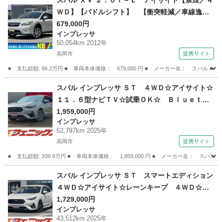
スバル ＸＶ ２．０ｉ－Ｌ アイサイト【禁煙／４
ＷＤ】【パドルシフト】 【衝突軽減／車線逸脱
警報／コーナーセンサー／追従クルコン】【メモ
679,000円
インプレッサ
リーナビ／ＤＶＤ再生／ＢＬＵＥＴＯＯＴＨオー
50,054km 2012年
デイオ／バックカメラ】【スマートキー／プッシ
高岡市
提携サイト
ュスタート】【電動シート】【ＥＴＣ】 （なし）
■ 支払総額: 86.2万円 ■ 車両本体価格： 679,000 円 ■ メーカー名： ス
富山
高岡市
インプレッサ
スバル インプレッサ ＳＴ ４ＷＤ☆アイサイト☆
１１．６型ナビＴＶ☆試乗ＯＫ☆ Ｂｌｕｅｔｏ
ｏｔｈ☆全方位カメラ☆ＬＥＤオートライト☆前
1,959,000円
インプレッサ
席シートヒーター☆ドラレコ☆ドライバーモニタ
52,797km 2025年
リング☆アイドリングストップ☆禁煙車☆ＥＴＣ
高岡市
提携サイト
☆試乗ＯＫ☆４ＷＤ☆アイサイト☆１１．６型ナ
■ 支払総額: 209.9万円 ■ 車両本体価格： 1,959,000 円 ■ メーカー名
ビＴＶ☆ （なし）
富山
高岡市
インプレッサ
スバル インプレッサ ＳＴ スマートエディション
４ＷＤ☆アイサイト☆レーンキープ ４ＷＤ☆ア
イサイト☆レーンキープ☆アダプティブクルコン
1,729,000円
インプレッサ
☆純正１１．６型ナビＴＶ☆Ｂｌｕｅｔｏｏｔｈ
43,512km 2025年