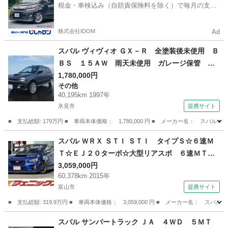
税金・車検込み（自賠責保険料を除く）で毎月の支払
額は一定の自社ローン🚗
株式会社IDOM
Ad
スバル ヴィヴィオ ＧＸ－Ｒ 全塗装後未使用 Ｂ
ＢＳ １５ＡＷ 雨天未使用 ガレージ保管 デ
ィーラー下取り車 フルオリジナル （検10.8）
1,780,000円
その他
40,195km 1997年
氷見市
提携サイト
■ 支払総額: 179万円 ■ 車両本体価格： 1,780,000 円 ■ メーカー名： 
富山
氷見市
その他
スバル ＷＲＸ ＳＴＩ ＳＴＩ タイプＳ☆６速Ｍ
Ｔ☆ＥＪ２０ターボ☆大型リアスポ ６速ＭＴ☆
ＥＪ２０☆大型リアスポイラー☆アドバンスドセ
3,059,000円
60,378km 2015年
ーフティＰＫＧ☆ＳＴＩエアロＦＳＲ☆純正ナビ
富山市
提携サイト
ＴＶ☆バックカメラ☆Ｂｌｕｅｔｏｏｔｈ☆ＤＶ
Ｄ再生 ☆ハーフレザーシート☆ＥＴＣ☆ドラレ
■ 支払総額: 319.9万円 ■ 車両本体価格： 3,059,000 円 ■ メーカー名：
コ☆試乗ＯＫ☆ （なし）
富山
富山市
スバル
スバル サンバートラック ＪＡ ４ＷＤ ５ＭＴ