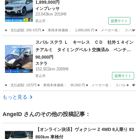
1,899,000円
インプレッサ
23,043km 2019年
富山市
提携サイト
■ 支払総額: 205.4万円 ■ 車両本体価格： 1,899,000 円 ■ メーカー名： スバ
富山
富山市
インプレッサ
スバル ステラ Ｌ キーレス ＣＤ 社外１４イン
チアルミ タイミングベルト交換済み ベンチシ
ート 衝突安全ボディ 盗難防止システム デュ
90,000円
ステラ
アルエアバッグ （車検整備付）
152,922km 2009年
富山市
提携サイト
■ 支払総額: 19万円 ■ 車両本体価格： 90,000 円 ■ メーカー名： スバル
富山
富山市
ステラ
もっと見る
AngelD
さんのその他の投稿記事：
【オンライン決済】ヴォクシー Z 4WD 8人乗り 83
860km 車検付