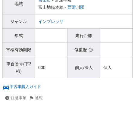
富山市
- 針原中町
地域
富山地鉄本線 -
西滑川駅
ジャンル
インプレッサ
年式
走行距離
車検有効期限
修復歴
車台番号(下3
000
個人/法人
個人
桁)
中古車購入ガイド
注意事項
通報