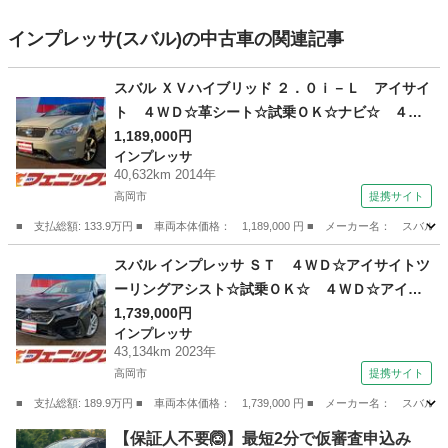
インプレッサ(スバル)の中古車の関連記事
スバル ＸＶハイブリッド ２．０ｉ－Ｌ アイサイ
ト ４ＷＤ☆革シート☆試乗ＯＫ☆ナビ☆ ４Ｗ
Ｄ☆アイサイト☆革シート☆ナビＴＶ☆Ｂｌｕｅ
1,189,000円
インプレッサ
ｔｏｏｔｈ☆バックカメラ☆追従クルコン☆ルー
40,632km 2014年
フレール☆スマートキー☆ＨＩＤオートライト☆
高岡市
提携サイト
アイドリングストップ☆Ｒフォグ☆禁煙車☆ＥＴ
■ 支払総額: 133.9万円 ■ 車両本体価格： 1,189,000 円 ■ メーカー名
Ｃ☆試乗ＯＫ （検9.3）
富山
高岡市
インプレッサ
スバル インプレッサ ＳＴ ４ＷＤ☆アイサイトツ
ーリングアシスト☆試乗ＯＫ☆ ４ＷＤ☆アイサ
イトツーリングアシスト☆１１．６型ナビＴＶ☆
1,739,000円
インプレッサ
Ｂｌｕｅｔｏｏｔｈ☆全方位カメラ☆前席シート
43,134km 2023年
ヒーター☆スマートキー２個☆アイドリングスト
高岡市
提携サイト
ップ☆ＬＥＤライト☆禁煙車☆ＥＴＣ☆試乗ＯＫ
■ 支払総額: 189.9万円 ■ 車両本体価格： 1,739,000 円 ■ メーカー名
☆ （なし）
富山
高岡市
インプレッサ
【保証人不要🙆】最短2分で仮審査申込み