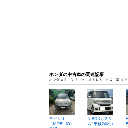
ホンダの中古車の関連記事
ホンダ ＷＲ－Ｖ Ｚ Ｈ ＳＥＮＳＩＮＧ... 富山
モビリオ
N-BOXカスタ
（MOBILIO）
ム[ 車検2年付/