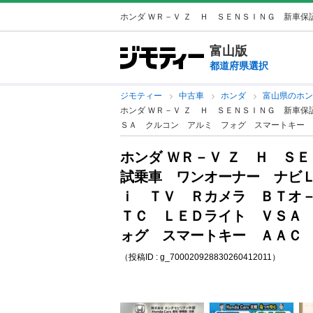
ホンダ ＷＲ－Ｖ Ｚ Ｈ ＳＥＮＳＩＮＧ 新車保証
富山版
都道府県選択
ジモティー
中古車
ホンダ
富山県のホ
ホンダ ＷＲ－Ｖ Ｚ Ｈ ＳＥＮＳＩＮＧ 新車
ＳＡ クルコン アルミ フォグ スマートキー ＡＡ
ホンダ ＷＲ－Ｖ Ｚ Ｈ Ｓ
試乗車 ワンオーナー ナビ
ｉ ＴＶ Ｒカメラ ＢＴオ
ＴＣ ＬＥＤライト ＶＳＡ
ォグ スマートキー ＡＡＣ （
（投稿ID : g_700020928830260412011）