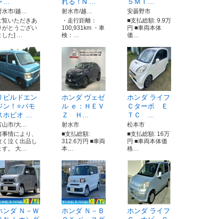
ャ…
れる！N …
５ＭＴ…
射水市/越…
射水市/越…
安曇野市
ご覧いただきあ
・走行距離：
■支払総額: 9.9万
りがとうござい
100,931km ・車
円 ■車両本体
ました] …
検：…
価…
リビルドエン
ホンダ ヴェゼ
ホンダ ライフ
ジン！⭐バモ
ル ｅ：ＨＥＶ
Ｃターボ Ｅ
スホビオ …
Ｚ Ｈ…
ＴＣ …
富山市/大…
射水市
松本市
諸事情により、
■支払総額:
■支払総額: 16万
泣く泣く出品し
312.6万円 ■車両
円 ■車両本体価
ます。 大…
本…
格…
ホンダ Ｎ－Ｗ
ホンダ Ｎ－Ｂ
ホンダ ライフ