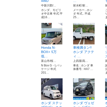
4WD
…
中新川郡/…
射水町/射…
ホンダ、モビリ
メーカー...ホン
オ中古車 年式:平
ダ 年式...平成
成16…
25…
Honda N-
車検満タン!!
BOX⭐️ 5万
ホンダ アクテ
低…
ィ …
富山市/桜…
上四屋/高…
N Box G・Lパッ
車名 : ホンダ 車
ケージ 年式
体番号 : HA7 …
201…
ホンダ ステッ
ホンダ ヴェゼ