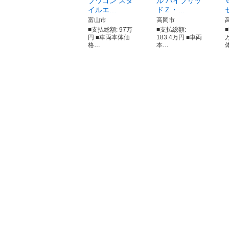
プワゴン スタ
ル ハイブリッ
イルエ…
ドＺ・…
富山市
高岡市
■支払総額: 97万
■支払総額:
■
円 ■車両本体価
183.4万円 ■車両
格…
本…