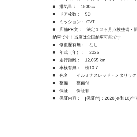
■ 排気量： 1500cc
■ ドア枚数： 5D
■ ミッション： CVT
■ 店舗PR文： 法定１２ヶ月点検整備・
納車です！当店は全国納車可能です
■ 修復歴有無： なし
■ 年式（年）： 2025
■ 走行距離： 12,065 km
■ 車検有無： 検10.7
■ 色名： イルミナスレッド・メタリック
■ 整備： 整備付
■ 保証： 保証有
■ 保証内容： [保証付]：2028(令和10)年