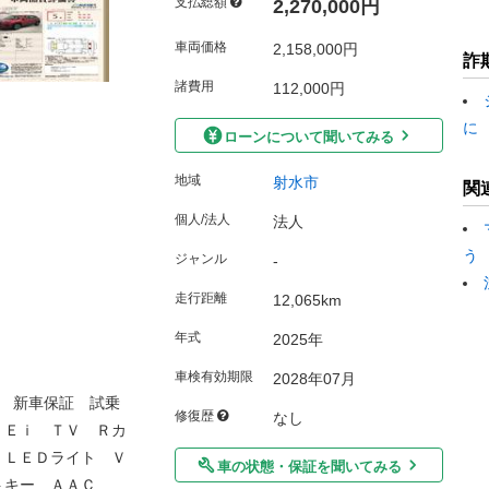
支払総額
2,270,000円
車両価格
2,158,000円
詐
諸費用
112,000円
に
ローンについて聞いてみる
地域
射水市
関
個人/法人
法人
う
ジャンル
-
走行距離
12,065km
年式
2025年
車検有効期限
2028年07月
 新車保証 試乗
修復歴
なし
ＦＥｉ ＴＶ Ｒカ
 ＬＥＤライト Ｖ
車の状態・保証を聞いてみる
トキー ＡＡＣ