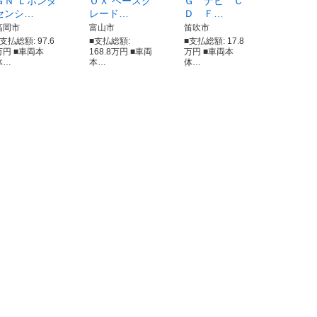
ＧＮ Ｌホンダ
ＯＸ ベースグ
Ｇ ナビ Ｃ
センシ…
レード…
Ｄ Ｆ…
高岡市
富山市
笛吹市
支払総額: 97.6
■支払総額:
■支払総額: 17.8
万円 ■車両本
168.8万円 ■車両
万円 ■車両本
体…
本…
体…