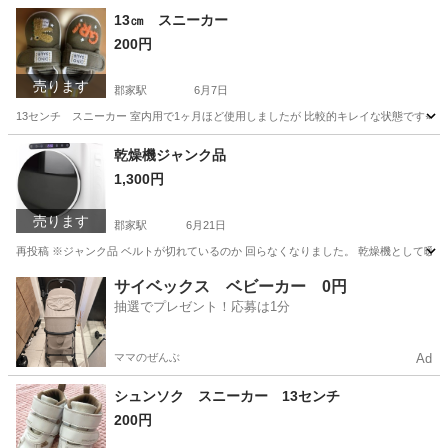
13㎝ スニーカー
200円
売ります
郡家駅
6月7日
13センチ スニーカー 室内用で1ヶ月ほど使用しましたが 比較的キレイな状態です⭐︎ サ
鳥取
八頭郡
郡家駅
キッズ用品
状態
乾燥機ジャンク品
1,300円
売ります
郡家駅
6月21日
再投稿 ※ジャンク品 ベルトが切れているのか 回らなくなりました。 乾燥機として暖か
鳥取
八頭郡
郡家駅
生活家電
ジャンク品
サイベックス ベビーカー 0円
抽選でプレゼント！応募は1分
ママのぜんぶ
Ad
シュンソク スニーカー 13センチ
200円