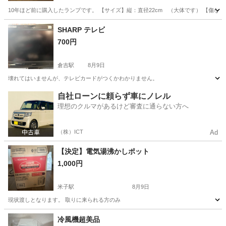
10年ほど前に購入したランプです。 【サイズ】縦：直径22cm （大体です） 【傷な
鳥取
米子市
後藤駅
季節、空調家電
ランプ
SHARP テレビ
700円
倉吉駅
8月9日
壊れてはいませんが、テレビカードがつくかわかりません。
鳥取
東伯郡
倉吉駅
テレビ
自社ローンに頼らず車にノレル
理想のクルマがあるけど審査に通らない方へ
（株）ICT
Ad
【決定】電気湯沸かしポット
1,000円
米子駅
8月9日
現状渡しとなります。 取りに来られる方のみ
鳥取
米子市
米子駅
キッチン家電
冷風機超美品