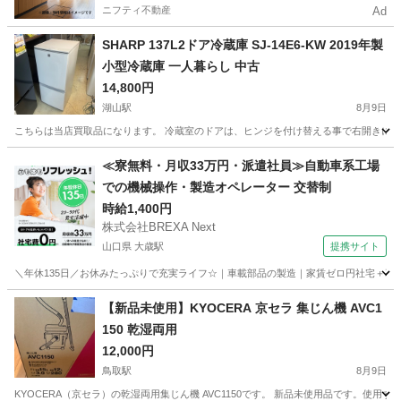
ニフティ不動産
Ad
SHARP 137L2ドア冷蔵庫 SJ-14E6-KW 2019年製
小型冷蔵庫 一人暮らし 中古
14,800円
湖山駅
8月9日
こちらは当店買取品になります。 冷蔵室のドアは、ヒンジを付け替える事で右開きにも左
鳥取
鳥取市
湖山駅
キッチン家電
店頭
≪寮無料・月収33万円・派遣社員≫自動車系工場
での機械操作・製造オペレーター 交替制
時給1,400円
株式会社BREXA Next
山口県 大歳駅
提携サイト
＼年休135日／お休みたっぷりで充実ライフ☆｜車載部品の製造｜家賃ゼロ円社宅＋暮ら
山口
山口市
大歳駅
その他
【新品未使用】KYOCERA 京セラ 集じん機 AVC1
150 乾湿両用
12,000円
鳥取駅
8月9日
KYOCERA（京セラ）の乾湿両用集じん機 AVC1150です。 新品未使用品です。使用する予