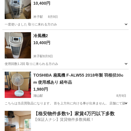
10,400円
米子駅
8月9日
一度使いました 取りに来れる方のみ
鳥取
米子市
米子駅
季節、空調家電
冷風機2
10,400円
米子駅
8月9日
使用回数1.2回 取りに来られる方のみ
鳥取
米子市
米子駅
季節、空調家電
TOSHIBA 扇風機 F-ALW55 2018年製 羽根径30c
m 使用感あり 経年品
1,980円
湖山駅
8月9日
こちらは当店買取品になります。 首を上方向に向ける事が出来ません。 店舗にて販売中 【サイ
鳥取
鳥取市
湖山駅
季節、空調家電
【格安物件多数✨】家賃4万円以下多数
【保証人ナシ】賃貸物件多数掲載！