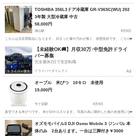
鳥取
鳥取市
鳥取駅
生活家電
新品
TOSHIBA 356L3ドア冷蔵庫 GR-V36SC(WU) 202
3年製 大型冷蔵庫 中古
58,000円
湖山駅
8月9日
こちらは当店買取品になります。 目立った傷や汚れが無く、状態良好です。 こちらの商品をお客
鳥取
鳥取市
湖山駅
キッチン家電
店頭
【未経験OK🚚】月収30万↑中型免許ドライ
バー募集
完全週休2日で安定転職
ドライバーダイレクト
Ad
オーブル 米びつ 10キロ 未使用
19,000円
弓ケ浜駅
8月9日
真空できる米びつです。 米が10キロ入ります。 写真の為に開封した後の未使用になり
鳥取
米子市
弓ケ浜駅
生活家電
オズモモバイル3 DJI Osmo Mobile 3 ジンバル 本
体のみ 2台あります。一台は三脚付き￥3000