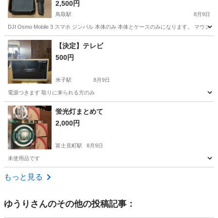
2,500円
鳥取駅
8月9日
DJI Osmo Mobile 3 スマホ ジンバル 本体のみ 本体とケースのみになります
鳥取
鳥取市
鳥取駅
カメラ
ジンバル
【決定】テレビ
500円
米子駅
8月9日
電源つきます 取りに来られる方のみ
鳥取
米子市
米子駅
テレビ
蛍光灯まとめて
2,000円
富士見町駅
8月9日
未使用品です
鳥取
米子市
富士見町駅
生活家電
もっと見る
ゆうり
さんのその他の投稿記事：