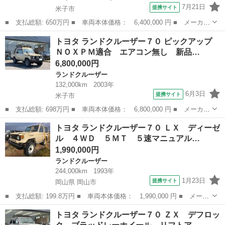
7月21日
提携サイト
米子市
■ 支払総額: 650万円 ■ 車両本体価格： 6,400,000 円 ■ メーカー
名： トヨタ ■ 車種名： ランドクルーザー７０ ■ グレード
鳥取
米子市
ランドクルーザー
トヨタ ランドクルーザー７０ ピックアップ
名： ＬＸ デフロック 禁煙 ワンオーナー １ナンバー ■ 排気
ＮＯＸＰＭ適合 エアコン無し 新品…
量： 420...
6,800,000円
ランドクルーザー
132,000km
2003年
6月3日
提携サイト
米子市
■ 支払総額: 698万円 ■ 車両本体価格： 6,800,000 円 ■ メーカー
名： トヨタ ■ 車種名： ランドクルーザー７０ ■ グレード
鳥取
米子市
ランドクルーザー
トヨタ ランドクルーザー７０ ＬＸ ディーゼ
名： ピックアップ ＮＯＸＰＭ適合 エアコン無し 新品フロアマ
ル ４ＷＤ ５ＭＴ ５速マニュアル…
ット 新品シー...
1,990,000円
ランドクルーザー
244,000km
1993年
1月23日
提携サイト
岡山県 岡山市
■ 支払総額: 199.8万円 ■ 車両本体価格： 1,990,000 円 ■ メーカ
ー名： トヨタ ■ 車種名： ランドクルーザー７０ ■ グレード
岡山
岡山市
ランドクルーザー
トヨタ ランドクルーザー７０ ＺＸ デフロッ
名： ＬＸ ディーゼル ４ＷＤ ５ＭＴ ５速マニュアルミッショ