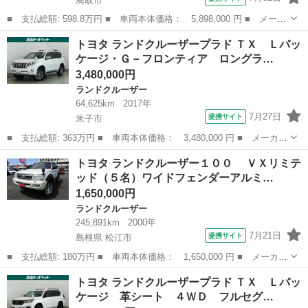
鳥取市
■ 支払総額: 598.8万円 ■ 車両本体価格： 5,898,000 円 ■ メーカ
ー名： トヨタ ■ 車種名： ランドクルーザー７０ ■ グレード
鳥取
鳥取市
ランドクルーザー
トヨタ ランドクルーザープラド ＴＸ Ｌパッ
名： ピックアップ ピックアップ（５名） キーレス パートタイ
ケージ・Ｇ－フロンティア ロングラ…
ム４ＷＤ ...
3,480,000円
ランドクルーザー
64,625km
2017年
7月27日
提携サイト
米子市
■ 支払総額: 363万円 ■ 車両本体価格： 3,480,000 円 ■ メーカー
名： トヨタ ■ 車種名： ランドクルーザープラド ■ グレード
鳥取
米子市
ランドクルーザー
トヨタ ランドクルーザー１００ ＶＸリミテ
名： ＴＸ Ｌパッケージ・Ｇ－フロンティア ロングラン保証１年
ッド（５名）ワイドフェンダーアルミ…
（走行距離無...
1,650,000円
ランドクルーザー
245,891km
2000年
7月21日
提携サイト
島根県 松江市
■ 支払総額: 180万円 ■ 車両本体価格： 1,650,000 円 ■ メーカー
名： トヨタ ■ 車種名： ランドクルーザー１００ ■ グレード
島根
松江市
ランドクルーザー
トヨタ ランドクルーザープラド ＴＸ Ｌパッ
名： ＶＸリミテッド（５名）ワイドフェンダーアルミブラットレ
ケージ 革シート ４ＷＤ フルセグ…
ー１８インチ...