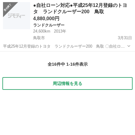
ー名： トヨタ ■ 車種名： ランドクルーザー７０ ■ グレード
岡山
岡山市
ランドクルーザー
●自社ローン対応●平成25年12月登録のトヨ
名： ＬＸ ４ＷＤ ターボ アルミホイール ＭＴ エアコン パ
タ ランドクルーザー200 鳥取
ワーステア...
4,880,000円
ランドクルーザー
24,600km
2013年
鳥取市
3月31日
平成25年12月登録のトヨタ ランドクルーザー200 鳥取 〇自社ロー
ン対応中古車販売〇 ☆どなたでもローン対応可能☆
鳥取
鳥取市
ランドクルーザー
車両
１、勤続年数の短い方や自営業の方 ２、パートをされる主婦の方や派
全16件中 1-16件表示
遣社員の...
周辺情報を見る