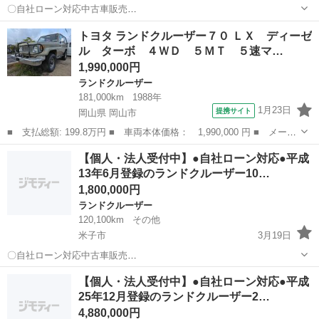
〇自社ローン対応中古車販売
〇 ☆どなたでもロー
鳥取
米子市
ランドクルーザー
車両
トヨタ ランドクルーザー７０ ＬＸ ディーゼ
ン対応可能☆ １、勤続年数の短い方や自営業の方
ル ターボ ４ＷＤ ５ＭＴ ５速マ…
２、パートをされる主婦の方や派遣社員の方 ３、自己破産等を...
1,990,000円
ランドクルーザー
181,000km
1988年
1月23日
提携サイト
岡山県 岡山市
■ 支払総額: 199.8万円 ■ 車両本体価格： 1,990,000 円 ■ メーカ
ー名： トヨタ ■ 車種名： ランドクルーザー７０ ■ グレード
岡山
岡山市
ランドクルーザー
【個人・法人受付中】●自社ローン対応●平成
名： ＬＸ ディーゼル ターボ ４ＷＤ ５ＭＴ ５速マニュアル
13年6月登録のランドクルーザー10…
ミッション...
1,800,000円
ランドクルーザー
120,100km
その他
米子市
3月19日
〇自社ローン対応中古車販売
〇 ☆どなたでもロー
鳥取
米子市
ランドクルーザー
車両
【個人・法人受付中】●自社ローン対応●平成
ン対応可能☆ １、勤続年数の短い方や自営業の方
25年12月登録のランドクルーザー2…
２、パートをされる主婦の方や派遣社員の方 ３、自己破産等を...
4,880,000円