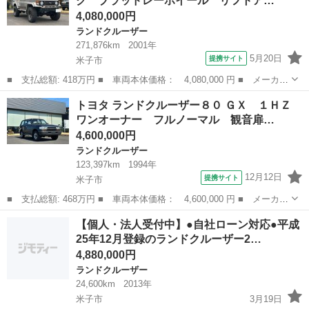
ク ブラッドレーホイール リフトア…
ン フェン...
4,080,000円
ランドクルーザー
271,876km
2001年
5月20日
提携サイト
米子市
■ 支払総額: 418万円 ■ 車両本体価格： 4,080,000 円 ■ メーカー
名： トヨタ ■ 車種名： ランドクルーザー７０ ■ グレード
鳥取
米子市
ランドクルーザー
トヨタ ランドクルーザー８０ ＧＸ １ＨＺ
名： ＺＸ デフロック ブラッドレーホイール リフトアップ ■
ワンオーナー フルノーマル 観音扉…
排気量： 4...
4,600,000円
ランドクルーザー
123,397km
1994年
12月12日
提携サイト
米子市
■ 支払総額: 468万円 ■ 車両本体価格： 4,600,000 円 ■ メーカー
名： トヨタ ■ 車種名： ランドクルーザー８０ ■ グレード
鳥取
米子市
ランドクルーザー
【個人・法人受付中】●自社ローン対応●平成
名： ＧＸ １ＨＺ ワンオーナー フルノーマル 観音扉 車庫保
25年12月登録のランドクルーザー2…
管 記録簿 ■...
4,880,000円
ランドクルーザー
24,600km
2013年
米子市
3月19日