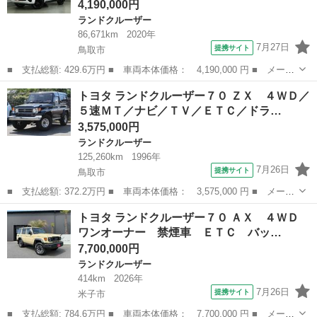
4,190,000円
ランドクルーザー
86,671km
2020年
7月27日
提携サイト
鳥取市
■ 支払総額: 429.6万円 ■ 車両本体価格： 4,190,000 円 ■ メーカ
ー名： トヨタ ■ 車種名： ランドクルーザープラド ■ グレード
鳥取
鳥取市
ランドクルーザー
トヨタ ランドクルーザー７０ ＺＸ ４ＷＤ／
名： ＴＸ Ｌパッケージ 革シート ４ＷＤ フルセグ メモリー
５速ＭＴ／ナビ／ＴＶ／ＥＴＣ／ドラ…
ナビ Ｄ...
3,575,000円
ランドクルーザー
125,260km
1996年
7月26日
提携サイト
鳥取市
■ 支払総額: 372.2万円 ■ 車両本体価格： 3,575,000 円 ■ メーカ
ー名： トヨタ ■ 車種名： ランドクルーザー７０ ■ グレード
鳥取
鳥取市
ランドクルーザー
トヨタ ランドクルーザー７０ ＡＸ ４ＷＤ
名： ＺＸ ４ＷＤ／５速ＭＴ／ナビ／ＴＶ／ＥＴＣ／ドライブレコ
ワンオーナー 禁煙車 ＥＴＣ バッ…
ーダー／ア...
7,700,000円
ランドクルーザー
414km
2026年
7月26日
提携サイト
米子市
■ 支払総額: 784.6万円 ■ 車両本体価格： 7,700,000 円 ■ メーカ