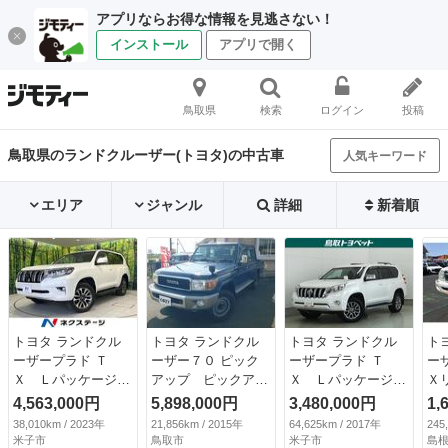
アプリならお得な情報を見逃さない！
インストール
アプリで開く
鳥取県
検索
ログイン
投稿
鳥取県のランドクルーザー(トヨタ)の中古車
人気キーワード
エリア
ジャンル
詳細
新着順
トヨタ ランドクル
トヨタ ランドクル
トヨタ ランドクル
ト
ーザープラド Ｔ
ーザー７０ ピック
ーザープラド Ｔ
ー
Ｘ Ｌパッケージ
アップ ピックアッ
Ｘ Ｌパッケージ・
Ｘ
４ＷＤ サンルー
プ（５名） キーレ
Ｇ－フロンティア
名
4,563,000円
5,898,000円
3,480,000円
1,
フ 純正９型ナビ
ス パートタイム４
ロングラン保証１年
ー
38,010km / 2023年
21,856km / 2015年
64,625km / 2017年
245
全周囲カメラ 衝突
ＷＤ 電動デフロッ
（走行距離無制
ー
米子市
鳥取市
米子市
島根