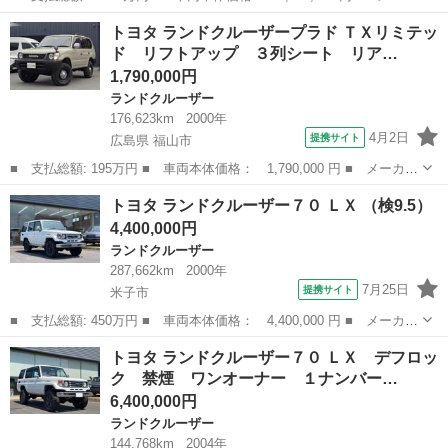
ー名： トヨタ ■ 車種名： ランドクルーザー７０ ■ グレード
鳥取
米子市
ランドクルーザー
トヨタ ランドクルーザープラド ＴＸリミテッ
名： ＡＸ ４ＷＤ ワンオーナー 禁煙車 ＥＴＣ バックカメ
ド リフトアップ ３列シート リア…
ラ オートク...
1,790,000円
ランドクルーザー
176,623km
2000年
4月2日
提携サイト
広島県 福山市
■ 支払総額: 195万円 ■ 車両本体価格： 1,790,000 円 ■ メーカー
名： トヨタ ■ 車種名： ランドクルーザープラド ■ グレード
広島
福山市
ランドクルーザー
トヨタ ランドクルーザー７０ ＬＸ （検9.5）
名： ＴＸリミテッド リフトアップ ３列シート リアヒーター
4,400,000円
４ＷＤ ド...
ランドクルーザー
287,662km
2000年
7月25日
提携サイト
米子市
■ 支払総額: 450万円 ■ 車両本体価格： 4,400,000 円 ■ メーカー
名： トヨタ ■ 車種名： ランドクルーザー７０ ■ グレード
鳥取
米子市
ランドクルーザー
トヨタ ランドクルーザー７０ ＬＸ デフロッ
名： ＬＸ ■ 排気量： 4200cc ■ ドア枚数： 5D ■ ミッショ
ク 禁煙 ワンオーナー １ナンバー…
ン...
6,400,000円
ランドクルーザー
144,768km
2004年