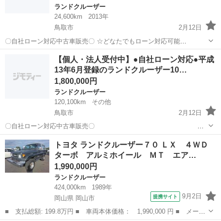
ランドクルーザー
24,600km
2013年
鳥取市
2月12日
〇自社ローン対応中古車販売〇 ☆どなたでもローン対応可能
☆ １、勤続年数の短い方や自営業の方 ２、パートを
鳥取
鳥取市
ランドクルーザー
車両
【個人・法人受付中】●自社ローン対応●平成
される主婦の方や派遣社員の方 ３、自己破産等をされた方やローンが
13年6月登録のランドクルーザー10…
組めない方 ４、他社様で...
1,800,000円
ランドクルーザー
120,100km
その他
鳥取市
2月12日
〇自社ローン対応中古車販売〇
☆どなたでもローン対応可能☆ １、勤続年数の短い方
鳥取
鳥取市
ランドクルーザー
車両
トヨタ ランドクルーザー７０ ＬＸ ４ＷＤ
や自営業の方 ２、パートをされる主婦の方や派遣社員の方 ３、自己破
ターボ アルミホイール ＭＴ エア…
産等をされた方や...
1,990,000円
ランドクルーザー
424,000km
1989年
9月2日
提携サイト
岡山県 岡山市
■ 支払総額: 199.8万円 ■ 車両本体価格： 1,990,000 円 ■ メーカ