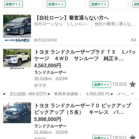
被害軽減システム
ク ５速マニュア
限） 革シート ４
ハ
提携サイト
提携サイト
提携サイト
提
レーダークルーズ
ル ＥＴＣ （車検
ＷＤ フルセグ メ
Ｔ
禁煙車 レザーシー
整備付）
モリーナビ ＤＶＤ
２
【自社ローン】審査通らない方へ
ト 前席シートエア
再生 ＭＰ接続可
社
自社ローンなら「じしゃロン」。他社の審査に通らなか
コン ドラレコ Ｌ
後席モニター バッ
サ
った方も
ＥＤヘッド ルーフ
クカメラ ＥＴＣ
ン
レール ＥＴＣ２．
ドラレコ ＬＥＤヘ
ロ
Ad
株式会社IDOM
０ （検10.4）
ッドランプ 乗車定
8.
員７人 ３列シート
トヨタ ランドクルーザープラド ＴＸ Ｌパッ
（車検整備付）
ケージ ４ＷＤ サンルーフ 純正９…
4,563,000円
ランドクルーザー
38,010km
2023年
7月31日
提携サイト
米子市
■ 支払総額: 469.9万円 ■ 車両本体価格： 4,563,000 円 ■ メーカ
ー名： トヨタ ■ 車種名： ランドクルーザープラド ■ グレード
鳥取
米子市
ランドクルーザー
トヨタ ランドクルーザー７０ ピックアップ
名： ＴＸ Ｌパッケージ ４ＷＤ サンルーフ 純正９型ナビ 全
ピックアップ（５名） キーレス パ…
周囲カメ...
5,898,000円
ランドクルーザー
21,856km
2015年
7月31日
提携サイト