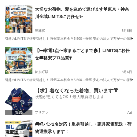
東京
福生市
福生駅
引っ越し
料金
大切なお荷物、愛を込めて運びます💖東京・神奈
川全域LIMITSにお任せ✨
豊洲駅
8月6日
引越のLIMITSで格安引越し！ 🉐🉐基本料金￥5,500～🉐🉐 安心の法人で万が一の保障
東京
江東区
豊洲駅
引っ越し
無料
【🛏️家電1点〜家まるごとまで🏠】LIMITSにお任
せ🚚格安プロ品質❣️
錦糸町駅
8月6日
引越のLIMITSで格安引越し！ 🉐🉐基本料金￥5,500～🉐🉐 安心の法人で万が一の保障
東京
墨田区
錦糸町駅
引っ越し
無料
【求】着なくなった着物、買います👘
状態が悪くてもOK！最大限買取します
プリフラ
Ad
🚚軽バン2名対応！単身引越し・家具家電配送・荷
物運搬承ります！