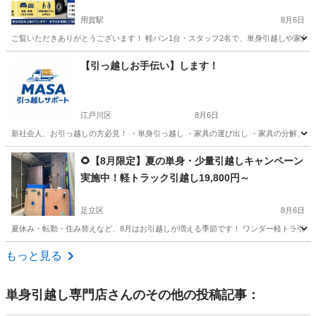
用賀駅
8月6日
ご覧いただきありがとうございます！ 軽バン1台・スタッフ2名で、単身引越しや家具・家電
東京
世田谷区
用賀駅
引っ越し
単身引越し
【引っ越しお手伝い】します！
江戸川区
8月6日
新社会人、お引っ越しの方必見！ ・単身引っ越し ・家具の運び出し ・家具の分解、組み
東京
江戸川区
引っ越し
料金
🌻【8月限定】夏の単身・少量引越しキャンペーン
実施中！軽トラック引越し19,800円～
足立区
8月6日
夏休み・転勤・住み替えなど、8月はお引越しが増える季節です！ ワンダー軽トラ引越では
東京
足立区
引っ越し
無料
もっと見る
単身引越し専門店
さんのその他の投稿記事：