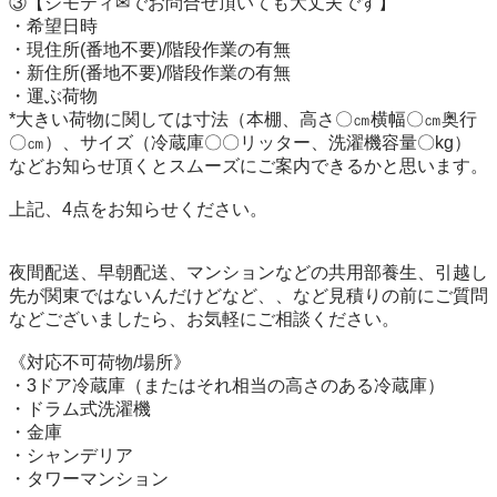
③【ジモティ✉でお問合せ頂いても大丈夫です】

・希望日時

・現住所(番地不要)/階段作業の有無

・新住所(番地不要)/階段作業の有無

・運ぶ荷物

*大きい荷物に関しては寸法（本棚、高さ〇㎝横幅〇㎝奥行
〇㎝）、サイズ（冷蔵庫〇〇リッター、洗濯機容量〇kg）
などお知らせ頂くとスムーズにご案内できるかと思います。

上記、4点をお知らせください。

夜間配送、早朝配送、マンションなどの共用部養生、引越し
先が関東ではないんだけどなど、、など見積りの前にご質問
などございましたら、お気軽にご相談ください。

《対応不可荷物/場所》

・3ドア冷蔵庫（またはそれ相当の高さのある冷蔵庫）

・ドラム式洗濯機

・金庫

・シャンデリア

・タワーマンション