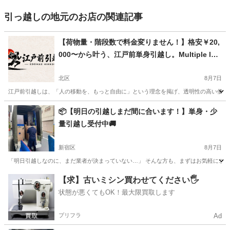
引っ越しの地元のお店の関連記事
【荷物量・階段数で料金変りません！】格安￥20,
000〜から叶う、江戸前単身引越し。Multiple lan
guage support対応！
北区
8月7日
江戸前引越しは、「人の移動を、もっと自由に」という理念を掲げ、透明性の高い価格設定
東京
北区
引っ越し
📦【明日の引越しまだ間に合います！】単身・少
量引越し受付中🚚
新宿区
8月7日
「明日引越しなのに、まだ業者が決まっていない…」 そんな方も、まずはお気軽にご相談
東京
新宿区
引っ越し
軽トラック
【求】古いミシン買わせてください🖐️
状態が悪くてもOK！最大限買取します
プリフラ
Ad