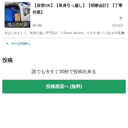
【保管OK】【単身引っ越し】【明瞭会計】【丁寧
作業】
地元のお店
鶴川駅
6月16日
🌸はじめまして、単身引越し専門店の『1 Room Service』です🌸 軽バン1台＆
東京
町田市
鶴川駅
引っ越し
無料
ページTOPへ
投稿
誰でも今すぐ30秒で投稿出来る
投稿画面へ (無料)