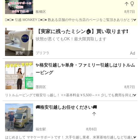
板橋区
8月7日
□■□■ 引越 MONKEY □■□■ 数ある店舗の中から当店のページをご覧頂きありが
東京
板橋区
引っ越し
無料
【実家に残ったミシン🏠】買い取ります❗️
状態が悪くてもOK！最大限買取します
プリフラ
Ad
✨格安引越し✨単身・ファミリー引越しはリトルム
ービング
墨田区
8月7日
リトルムービングで格安引っ越し！ ⭐️⭐️基本料金￥5,500～⭐️⭐️ 少しでも費用を
東京
墨田区
引っ越し
無料
🚚格安引越しお任せください🚚
福生駅
8月6日
はじめまして マヤケーサポートです！ 大手引越し業者、米軍基地引越しなど引越し経験豊