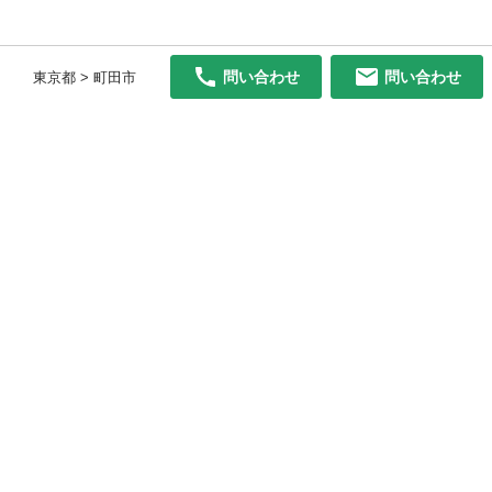
問い合わせ
問い合わせ
東京都 > 町田市
初めての方へ
利用規約
プライバシーポリシー
プライバシー・ステートメント
健全化に資する運用方針
お問い合わせ
運営会社
サイトマップ
ご利用ガイド
フリーワードで探す
PC版で表示
都道府県選択
特定商取引法の表示
利用者情報の外部送信について
© 2011-
2026
Jmty, Inc.