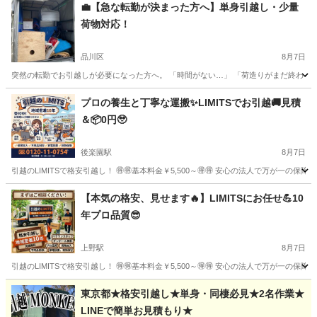
💼【急な転勤が決まった方へ】単身引越し・少量
荷物対応！
品川区
8月7日
突然の転勤でお引越しが必要になった方へ。 「時間がない…」 「荷造りがまだ終わって
東京
品川区
引っ越し
単身引越し
プロの養生と丁寧な運搬✨LIMITSでお引越🚚見積
＆📦0円🥹
後楽園駅
8月7日
引越のLIMITSで格安引越し！ 🉐🉐基本料金￥5,500～🉐🉐 安心の法人で万が一の保障
東京
文京区
後楽園駅
引っ越し
無料
【本気の格安、見せます🔥】LIMITSにお任せ💪10
年プロ品質😎
上野駅
8月7日
引越のLIMITSで格安引越し！ 🉐🉐基本料金￥5,500～🉐🉐 安心の法人で万が一の保障
東京
台東区
上野駅
引っ越し
無料
東京都★格安引越し★単身・同棲必見★2名作業★
LINEで簡単お見積もり★