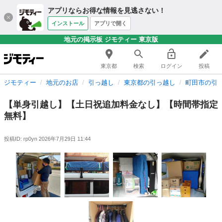
アプリならお得な情報を見逃さない！
インストール
アプリで開く
地元の掲示板 ジモティー 東京版
東京都
検索
ログイン
投稿
ジモティー
地元のお店
引っ越し
東京都の引っ越し
町田市の引
【単身引越し】【土日祝追加料金なし】【時間帯指定
無料】
投稿ID: rp0yn
2026年7月29日 11:44