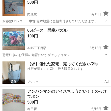
500円
向原駅
6月13日
水谷豊LPレコード中古 熊本地震に全額寄付させていただきます。
東京
文京区
向原駅
パズル
65ピース 恐竜パズル
100円
本郷三丁目駅
6月12日
恐竜好きのお子様の知育にいかがでしょうか？
東京
文京区
本郷三丁目駅
パズル
【求】壊れた家電、売ってください💡✨
状態が悪くてもOK！最大限買取します
Ad
プリフラ
アンパンマンのアイスちょうだい！！のっけ
てポン
500円
春日駅
6月6日