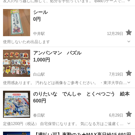
友人の引っ越しに際して、処分を手伝っています。 ipadのケースで
す。中身は18*25cm、比較的状態は良く思います。3段階で角度を調節
東京
文京区
白山駅
パズル
ipad
シール
可能。 白山駅エレベータ出入口付近でのお渡しです。
0円
中井駅
12月29日
使用しないため出品します
東京
文京区
中井駅
パズル
アンパンマン パズル
1,000円
白山駅
7月19日
使用感あります。 汚れなどは画像をご参考ください。 ・東洋大学白山
キャンパスの西門前(白山通り沿い。隣にローソン文京白山五丁目店が
東京
文京区
白山駅
パズル
アンパンマン
のりたいな でんしゃ とくべつごう 絵本
あります。) ・三田線千石駅 ・三田線白山駅 ・南北線本駒込駅 で手渡
600円
し希望です。 手渡...
春日駅
6月29日
定価1200円（税込） 自宅保管になります。 気になる方はご遠慮くだ
さい。 ノークレームノーリターンでお願い致します。 取引きは春日駅
東京
文京区
春日駅
パズル
周辺
【週払い可】夜勤のみ★MAX高日給15,691円