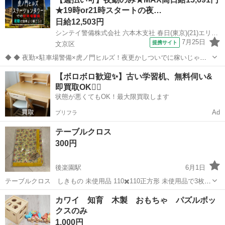
周辺の指定の場所でお願い致します。 詳細はメッセージにて相談させ
★19時or21時スタートの夜…
て頂きます。 他にも出...
日給12,503円
シンテイ警備株式会社 六本木支社 春日(東京)(21)エリア/A3203200117
7月25日
提携サイト
文京区
◆ ◆ 夜勤×駐車場警備×虎ノ門ヒルズ！夜更かしついでに稼いじゃお
う☆ 虎ノ門ヒルズステーションタワーの駐車場で 誘導・案内などのシ
東京
文京区
警備員
【ボロボロ歓迎✨】古い学習机、無料伺い&
ンプル業務をお任せ！ 夜勤ならではの高日給だから 少ない勤務日数で
即買取OK🙆‍♀️
も効率的に稼げます！ ...
状態が悪くてもOK！最大限買取します
Ad
プリフラ
テーブルクロス
300円
後楽園駅
6月1日
テーブルクロス しきもの 未使用品 110✖️110正方形 未使用品で3枚ご
ざいます。
東京
文京区
後楽園駅
パズル
テーブルクロス
カワイ 知育 木製 おもちゃ パズルボッ
クスのみ
1,000円