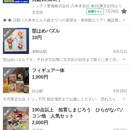
シンテイ警備株式会社 六本木支社 春日(東京)(10)エリア/A3203200117
7月24日
提携サイト
文京区
◆ ◆ 日勤《六本木ヒルズ森タワーの展望台・美術館エリア》施設警備
のお仕事！ 室内勤務だから天候に左右されずに 勤務出来る環境です♪
東京
文京区
警備員
型はめパズル
日勤のみ＆週3日～OKだから プライベートも大事にしながら働けま
10円
す！ ＼未経験スター...
本駒込駅
6月21日
型はめパズルです。平日夕方以降に文京区の自宅まで取りに来て頂け
る方
東京
文京区
本駒込駅
パズル
フィギュア一体
1,000円
白山駅
6月19日
今月限定出品 １つ→千円 指定場所までお越しください。 恐れ入りま
すが、早めにお取引できる方に優先させて頂きます。 お問い合わせの
東京
文京区
白山駅
パズル
場所
100点以上 知育しまじろう ひらがなパソ
時、日程３つ程をご提示ください お手数ですが、よろしくお願い致し
コン他 人気セット
ます。
2,000円