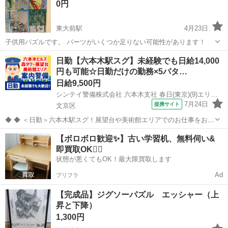
0円
東大前駅
4月23日
子供用パズルです。 パーツがいくつか足りない可能性があります！
東京
文京区
東大前駅
パズル
日勤【六本木駅スグ】未経験でも日給14,000
円も可能☆日勤だけの勤務×5パタ…
日給9,500円
シンテイ警備株式会社 六本木支社 春日(東京)(9)エリア/A3203200117
7月24日
提携サイト
文京区
◆ ◆ ＜日勤＞六本木駅スグ！展望台や美術館エリアでのお仕事をお願
いします！ 六本木駅といえばの＼六本木ヒルズ／での勤務♪ 来館者・
東京
文京区
警備員
【ボロボロ歓迎✨】古い学習机、無料伺い&
関係者が安全に過ごせるよう 案内などをお願いします！ 基本的に室内
即買取OK🙆‍♀️
での勤務なので環境もバ...
状態が悪くてもOK！最大限買取します
Ad
プリフラ
【完成品】ジグソーパズル エッシャー（上
昇と下降）
1,300円