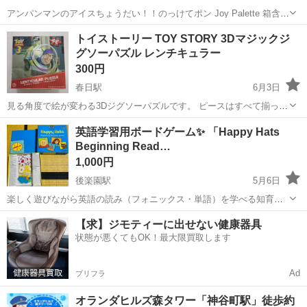
アンパンマンのアイスちょうだい！！のっけてポン Joy Palette 箱含め
すべて揃っています。 別途単4電池2本必要です。(付属していません)
東京
文京区
春日駅
パズル
トイストーリー TOY STORY 3Dマジックジ
背板が溝に入りづらくなってしまっています。 アイスについているマ
グソーパズル レンチキュラー
ジックテー...
300円
春日駅
6月3日
見る角度で絵が変わる3Dジグソーパズルです。 ピースはすべて揃って
います。 箱は少し古いですが、中身は綺麗な状態かと思います。 文京
東京
文京区
春日駅
パズル
英語学習用ボードゲーム✨ 「Happy Hats
区まで取りに来ていただける方、ご希望の取引日時を複数記載してご
Beginning Read…
連絡くださいませ。 取引は基...
1,000円
後楽園駅
5月6日
楽しく遊びながら英語の読み（フォニックス・単語）を学べる知育ゲ
ームです。小さなお子さまの英語導入にぴったりです。 【状態】 ・パ
東京
文京区
後楽園駅
パズル
フォニックス
【求】ジモティーに出せない健康器具
ーツは一通り揃っています（写真をご確認ください） ・使用に伴う多
状態が悪くてもOK！最大限買取します
少のスレや使用感あり ・外箱に...
Ad
プリフラ
オランダヒルズ森タワー「神谷町駅」徒歩約