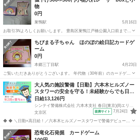
物
0円
巣鴨駅
5月16日
お取引3Nよろしくお願いします。 豊島区巣鴨江戸橋公園入口前まで取
りに来てくださる方を優先させていただきます。 遅刻、ドタキャンし
東京
文京区
巣鴨駅
パズル
box
ちびまる子ちゃん ほのぼの絵日記カードゲ
ない約束守る方、中古品のためサイズや状態などが目安であることを
ーム
ご了承いただける方のみお問い合わ...
0円
本郷三丁目駅
4月23日
ご覧いただきありがとうございます。 年代物（30年前）のカードゲー
ムです。 カードは全て揃っています。 箱は日焼けと少しの潰れがあ
東京
文京区
本郷三丁目駅
パズル
ちびまる子ちゃん
大人気の施設警備【日勤】六本木ヒルズノー
り、カードは古い感じがしますが、結構きれいです。 昔ながらのカー
スタワーの安全を守る！未経験からでも日…
ドゲームを楽しみたい方、...
日給13,126円
シンテイ警備株式会社 六本木支社 春日(東京)(8)エリア/A3203200117
7月24日
提携サイト
文京区
◆ ◆ ＼日勤×高日給！／六本木ヒルズノースタワーで警備デビューし
ませんか？ 大人気の施設警備♪綺麗な施設で働こう★ 六本木駅直結で
東京
文京区
警備員
恐竜化石発掘 カードゲーム
通勤楽々♪ 休憩時間はたっぷり2h◎ 空調完備の快適環境で無理なく働
100円
ける！ ＼未経験ス...