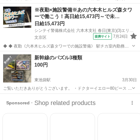
した
東京
文京区
茗荷谷駅
パズル
公文
※夜勤×施設警備※あの六本木ヒルズ森タワ
ーで働こう！高日給15,473円～で未…
日給15,473円
シンテイ警備株式会社 六本木支社 春日(東京)(3)エリア/A3203200117
7月24日
提携サイト
文京区
◆ ◆ 夜勤《六本木ヒルズ森タワーでの施設警備》 駅チカ室内勤務で
年中快適！ 夜勤のみ＆週3日～OKだから プライベートも大事にしなが
東京
文京区
警備員
新幹線のパズル3種類
ら働けます！ 六本木駅直結だから お仕事帰りに遊びに行くのにも便利
100円
♪ ＼未経験スター...
東池袋駅
3月30日
ご覧いただきありがとうございます。 ・ドクターイエロー80ピース ・
新幹線人気コレクション150ピース ・E5系新幹線コレクション300ピ
東京
文京区
東池袋駅
パズル
新幹線
ース 上記3種のパズルを出品させて頂きます。 【E5系新幹線コレ...