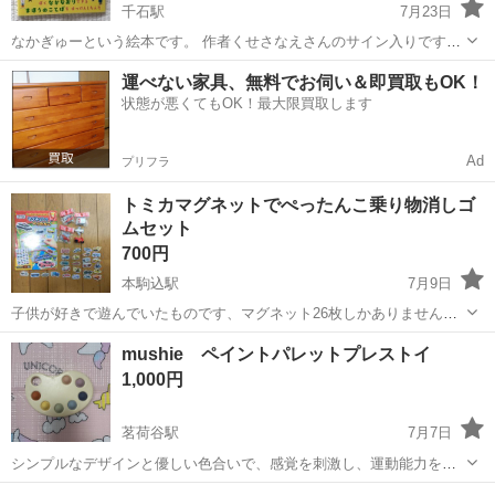
千石駅
7月23日
なかぎゅーという絵本です。 作者くせさなえさんのサイン入りです。
とても可愛いです♡ 新品未読のお品物になります。 取引場所 千石一
東京
文京区
千石駅
パズル
セブンイレブン
運べない家具、無料でお伺い＆即買取もOK！
丁目セブンイレブン前 郵送希望の場合は、送料ご負担いただけました
状態が悪くてもOK！最大限買取します
ら郵送も可能です。
Ad
プリフラ
トミカマグネットでぺったんこ乗り物消しゴ
ムセット
700円
本駒込駅
7月9日
子供が好きで遊んでいたものです、マグネット26枚しかありませんが
乗り物好きのお子様にいかがでしょうか？ 駒込地域センター前で引き
東京
文京区
本駒込駅
パズル
mushie ペイントパレットプレストイ
渡し希望です。
1,000円
茗荷谷駅
7月7日
シンプルなデザインと優しい色合いで、感覚を刺激し、運動能力を発
達させることができるプレストイ（プッシュポップ）です。丸いシリ
東京
文京区
茗荷谷駅
パズル