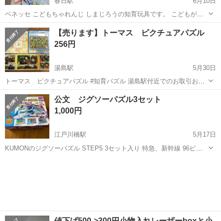
春日駅
6月10日
ベネッセ こどもちゃれんじ しまじろうの知育玩具です。 こどもが卒
業しましたのでどなたか必要な方に。 すべて新品で購入したもので
東京
文京区
春日駅
パズル
しまじろう
【売ります】トーマス ピクチュアパズル
す。 ・しまじろう、はなちゃんぬいぐるみ ・リュックサック（ほぼ未
256円
使用） ・ハンバーグ屋さんセ...
湯島駅
5月30日
トーマス ピクチュアパズル #知育パズル 湯島駅付近でのお取引お願
い致します。
東京
文京区
湯島駅
パズル
ピクチュアパズル
公文 ジグソーパズル3セット
1,000円
江戸川橋駅
5月17日
KUMONのジグソーパズル STEP5 3セット入り 特急、新幹線 96ピー
ス、117ピース、140ピース 箱は少し使用感がありますが、中身は美品
東京
文京区
江戸川橋駅
パズル
ジグソーパズル
です。 江戸橋駅付近まで取りに来ていただける方でお願いします。
値下げ500->300円小物入れレーザーboxと小