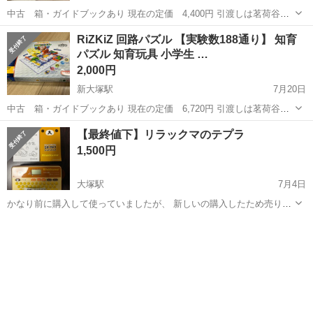
中古 箱・ガイドブックあり 現在の定価 4,400円 引渡しは茗荷谷
駅・新大塚駅・護国寺駅付近でお願いします。 ---------------------------------
東京
文京区
新大塚駅
パズル
ピース
RiZKiZ 回路パズル 【実験数188通り】 知育
----------------...
パズル 知育玩具 小学生 …
2,000円
新大塚駅
7月20日
中古 箱・ガイドブックあり 現在の定価 6,720円 引渡しは茗荷谷
駅・新大塚駅・護国寺駅付近でお願いします。
東京
文京区
新大塚駅
パズル
RiZKiZ
【最終値下】リラックマのテプラ
https://goodsmiley.base.ec/items/91862706 ----...
1,500円
大塚駅
7月4日
かなり前に購入して使っていましたが、 新しいの購入したため売りに
出します。 SR-ＲＫ1 リラックマ TEPRA テプラ 多少キズ等ありま
東京
文京区
大塚駅
パズル
すが、まだまだ使えます！ ※白9mm残り少ないですが付きます。 ※
単三電池式（付きま...