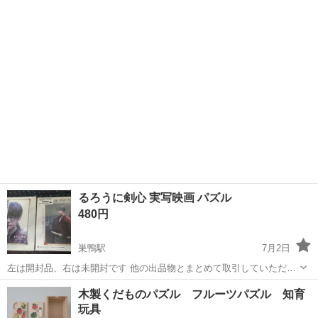
コンの部分を押すとやさしく弾ける音が鳴って楽しい。 押すのが楽し
いおもちゃ、安心安全の食品グレード...
るろうに剣心 実写映画 パズル
480円
巣鴨駅
7月2日
左は開封品、右は未開封です 他の出品物とまとめて取引していただけ
る方には少しお値引させていただきます 取引場所はJR巣鴨駅、大塚
東京
文京区
巣鴨駅
パズル
お金
木製くだものパズル フルーツパズル 知育
駅、池袋駅近辺だとありがたいです
玩具