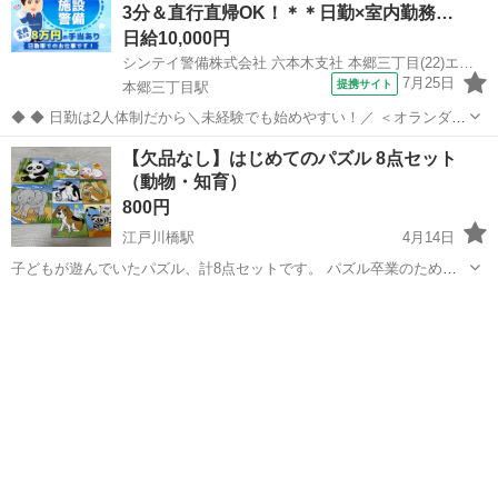
3分＆直行直帰OK！＊＊日勤×室内勤務…
日給10,000円
シンテイ警備株式会社 六本木支社 本郷三丁目(22)エリア/A3203200117
7月25日
提携サイト
本郷三丁目駅
◆ ◆ 日勤は2人体制だから＼未経験でも始めやすい！／ ＜オランダヒ
ルズ森タワーで施設警備をお任せ＞ 日勤のみ＆週3日～OKの自由シフ
東京
文京区
本郷三丁目駅
警備員
【欠品なし】はじめてのパズル 8点セット
ト制 プライベートとの両立もバッチリ！ アクセス抜群で通勤も楽チン
（動物・知育）
です♪ ＼未経験ス...
800円
江戸川橋駅
4月14日
子どもが遊んでいたパズル、計8点セットです。 パズル卒業のため、
まとめてお譲りします。 【商品内容】 • 動物パズル（ゾウ、パンダ、
東京
文京区
江戸川橋駅
パズル
子ども
イヌ、ペンギン、アヒル、ネコ、リス、ウサギ） • 合計：8種類 【状
態】 • すべてピー...