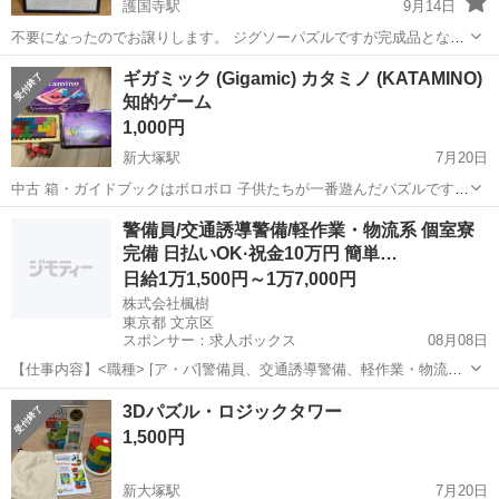
護国寺駅
9月14日
不要になったのでお譲りします。 ジグソーパズルですが完成品となり
ます。 サイズ 横 40cm 縦 55.5cm ※金額はご相談ください
東京
文京区
護国寺駅
パズル
エッシャー
ギガミック (Gigamic) カタミノ (KATAMINO)
知的ゲーム
1,000円
新大塚駅
7月20日
中古 箱・ガイドブックはボロボロ 子供たちが一番遊んだパズルです。
現在の定価 大体6,160円 引渡しは茗荷谷駅・新大塚駅・護国寺駅付
東京
文京区
新大塚駅
パズル
KATAMINO
警備員/交通誘導警備/軽作業・物流系 個室寮
近でお願いします。 ---------------------...
完備 日払いOK·祝金10万円 簡単…
日給1万1,500円～1万7,000円
株式会社楓樹
東京都 文京区
スポンサー：求人ボックス
08月08日
【仕事内容】<職種> [ア・パ]警備員、交通誘導警備、軽作業・物流そ
の他 <雇用形態> アルバイト・パート <給与> [ア・パ]日給11,500円～
アルバイト・パート
3Dパズル・ロジックタワー
17,000円 交通費:全額支給 現場は23区を中心に多数ございます! 交通費
1,500円
も支...
新大塚駅
7月20日