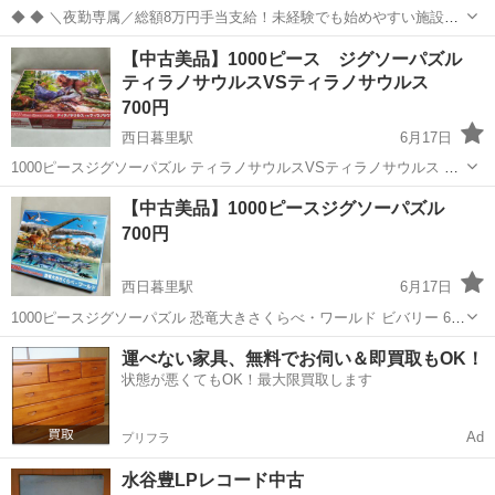
◆ ◆ ＼夜勤専属／総額8万円手当支給！未経験でも始めやすい施設警
備のお仕事 お仕事は20時～勤務出来るので Wワークなども両立しなが
東京
文京区
警備員
【中古美品】1000ピース ジグソーパズル
ら勤務も！ 月収27万円以上も可能♪ 安定収入で生活も安心です★ ＼未
ティラノサウルスVSティラノサウルス
経験スタートで...
700円
西日暮里駅
6月17日
1000ピースジグソーパズル ティラノサウルスVSティラノサウルス ビ
バリー 61-431 (49×72cm） 箱の角スレ汚れ等、多少の使用感はござい
東京
文京区
西日暮里駅
パズル
ジグソーパズル
【中古美品】1000ピースジグソーパズル
ますが、比較的綺麗な状態かと思います。恐竜好きなお子さまにいか
700円
がですか...
西日暮里駅
6月17日
1000ピースジグソーパズル 恐竜大きさくらべ・ワールド ビバリー 61-
431 (49×72cm） 陸上、水中の恐竜の大きさをくらべて学べる! 恐竜の
東京
文京区
西日暮里駅
パズル
恐竜
運べない家具、無料でお伺い＆即買取もOK！
名前とサイズが記載されているので、ピースをはめるヒントになる
状態が悪くてもOK！最大限買取します
上、恐竜好...
Ad
プリフラ
水谷豊LPレコード中古