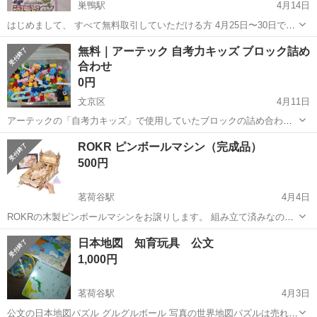
巣鴨駅
4月14日
はじめまして、 すべて無料取引していただける方 4月25日〜30日では
いかがでしょうか? 午後。 未開封ポケモンカード1セット 受付机1セッ
東京
文京区
巣鴨駅
パズル
ポケモンカード
無料｜アーテック 自考力キッズ ブロック詰め
ト 棚3セット 椅子 その他色々 沢山有ります。
合わせ
0円
文京区
4月11日
アーテックの「自考力キッズ」で使用していたブロックの詰め合わせ
を無料でお譲りします。 写真に写っているものが全てです。 中古品の
東京
文京区
パズル
アーテック
ROKR ピンボールマシン（完成品）
ため、多少の使用感や不足パーツがある可能性がありますので、あら
500円
かじめご了承ください。 ...
茗荷谷駅
4月4日
ROKRの木製ピンボールマシンをお譲りします。 組み立て済みなの
で、すぐに遊べます！ ・組み立て済み ・説明書あり ・外箱なし 「つ
東京
文京区
茗荷谷駅
パズル
ピンボール
日本地図 知育玩具 公文
くるんです」で購入した商品で、新品価格は¥24,200です。 動作自体
1,000円
は問題なく遊べま...
茗荷谷駅
4月3日
公文の日本地図パズル グルグルボール 写真の世界地図パズルは売れま