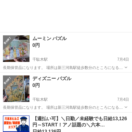
ムーミン パズル
0円
千駄木駅
7月4日
長期保管品になります。 場所は新三河島駅徒歩数分のところになる可
能性があります。
東京
文京区
千駄木駅
パズル
ムーミン
ディズニー パズル
0円
千駄木駅
7月4日
長期保管品になります。 場所は新三河島駅徒歩数分のところになる可
能性があります。
東京
文京区
千駄木駅
パズル
【週払い可】＼日勤／未経験でも日給13,126
円～START！アノ話題の＼六本…
日給13,126円