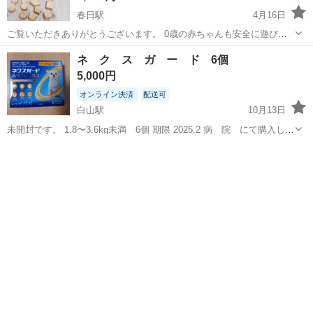
春日駅
4月16日
ご覧いただきありがとうございます。 0歳の赤ちゃんも安全に遊びな
がら知育につながる 木製のおもちゃです。 ネットショップで現在も扱
東京
文京区
春日駅
パズル
ボックス
ネ ク ス ガ ー ド 6個
いのある人気の おもちゃになります。 まだ遊べるものですので、捨て
5,000円
てしまうのではなく、 ど...
オンライン決済
配送可
白山駅
10月13日
未開封です。 1.8〜3.6kg未満 6個 期限 2025.2 病 院 にて購入しま
した。
東京
文京区
白山駅
パズル
期限