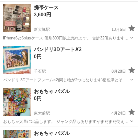
携帯ケース
3,600円
新大塚駅
10月5日
iPhone6と6plusケース 個別300円以上売れます。 合計32個あります。
個別サイズ確認は行いません。
東京
文京区
新大塚駅
パズル
ケース
バンドリ3Dアート✗2
0円
千石駅
8月28日
バンドリ 3Dアートフレーム×2(同じ物が2つになります)梱包済とその
ままのものです。 飾っていませんので綺麗な新品になります。 横、約
東京
文京区
千石駅
パズル
3Dアート
おもちゃ パズル
44cm 縦、約34cm 箱の状態が悪い為、開封確認 商品は綺麗でした。
0円
フレームの...
東大前駅
4月24日
おもちゃ大量に出品します。 ジャンク品もありますがまだまだ使えま
す。
東京
文京区
東大前駅
パズル
ジャンク品
おもちゃ パズル