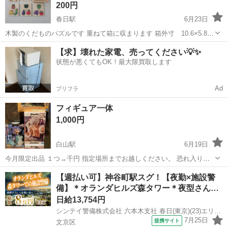
200円
春日駅
6月23日
木製のくだものパズルです 重ねて箱に収まります 箱外寸 10.6×5.8
cm 写真の通り、 箱が一面外れておりますが、木工用ボンドなどで修
東京
文京区
春日駅
パズル
【求】壊れた家電、売ってください💡✨
復していただけると思います。 一つくだものピースが不足していま
状態が悪くてもOK！最大限買取します
す。 汚れなどは...
Ad
プリフラ
フィギュア一体
1,000円
白山駅
6月19日
今月限定出品 １つ→千円 指定場所までお越しください。 恐れ入りま
すが、早めにお取引できる方に優先させて頂きます。 お問い合わせの
東京
文京区
白山駅
パズル
場所
【週払い可】神谷町駅スグ！【夜勤×施設警
時、日程３つ程をご提示ください お手数ですが、よろしくお願い致し
備】＊オランダヒルズ森タワー＊夜型さん…
ます。
日給13,754円
シンテイ警備株式会社 六本木支社 春日(東京)(23)エリア/A3203200117
7月25日
提携サイト
文京区