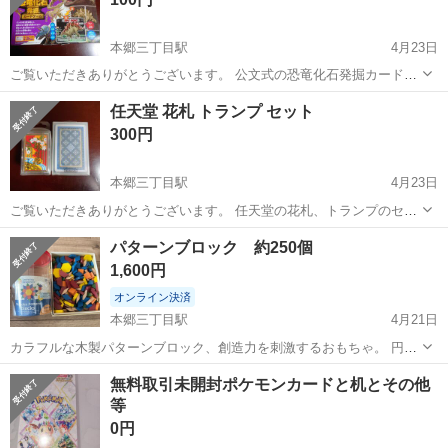
本郷三丁目駅
4月23日
ご覧いただきありがとうございます。 公文式の恐竜化石発掘カードゲ
ームです。 数回遊んで数年引き出しにしまっていました。 あまり使っ
東京
文京区
本郷三丁目駅
パズル
恐竜
任天堂 花札 トランプ セット
ていないので、カードは綺麗です。 80枚全て揃っています。解説書も
300円
綺麗に残っているので、問題...
本郷三丁目駅
4月23日
ご覧いただきありがとうございます。 任天堂の花札、トランプのセッ
トです。 Switchのソフト、遊び大全の付属でついてきました。 一度も
東京
文京区
本郷三丁目駅
パズル
任天堂
パターンブロック 約250個
使っていないので綺麗です。 花札は任天堂オリジナルの絵柄がありそ
1,600円
うです。 トランプは...
オンライン決済
本郷三丁目駅
4月21日
カラフルな木製パターンブロック、創造力を刺激するおもちゃ。 円形
のケースは割れてるのでなしで、箱で受け渡しします。 250ピースあ
東京
文京区
本郷三丁目駅
パズル
円形
無料取引未開封ポケモンカードと机とその他
るか数えてませんが、そんなに紛失してないと思います。完璧を求め
等
る方はご遠慮ください。
0円