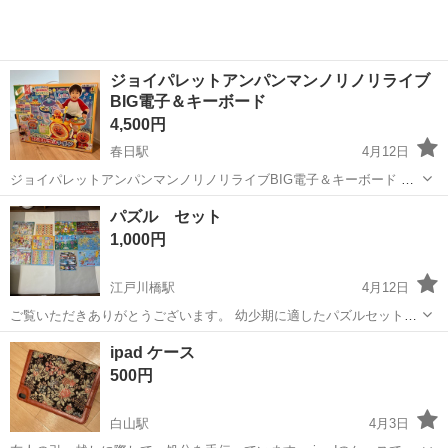
ジョイパレットアンパンマンノリノリライブ
BIG電子＆キーボード
4,500円
春日駅
4月12日
ジョイパレットアンパンマンノリノリライブBIG電子＆キーボード 完
売品で珍しいと思います。 箱は個人保管の為傷、折れ目ございます 商
東京
文京区
春日駅
パズル
キーボード
パズル セット
品には目立った傷、汚れございません。 付属品等は全て揃っておりま
1,000円
す→椅子のみありません！ ...
江戸川橋駅
4月12日
ご覧いただきありがとうございます。 幼少期に適したパズルセットで
す。 アンパンマン、カーズ、キティ、新幹線から 知育のひらがな、数
東京
文京区
江戸川橋駅
パズル
アンパンマン
ipad ケース
字、アルファベット、日本と世界地図 のパズルがあります。 アンパン
500円
マンの1つ、ピースが一つない...
白山駅
4月3日