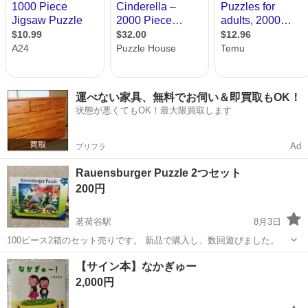
運べない家具、無料でお伺い＆即買取もOK！
状態が悪くてもOK！最大限買取します
Ad
プリフラ
Rauensburger Puzzle 2つセット
200円
茗荷谷駅
8月3日
100ピース2箱のセット売りです。 新品で購入し、数回遊びました。
東京
文京区
茗荷谷駅
パズル
ピース
【サイン本】なかぎゅー
2,000円