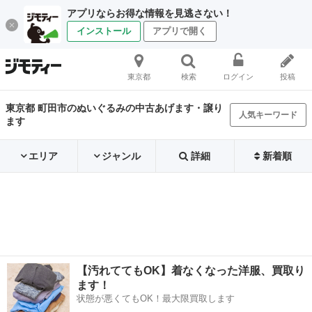
アプリならお得な情報を見逃さない！
インストール
アプリで開く
東京都
検索
ログイン
投稿
東京都 町田市のぬいぐるみの中古あげます・譲り
人気キーワード
ます
エリア
ジャンル
詳細
新着順
【汚れててもOK】着なくなった洋服、買取り
ます！
状態が悪くてもOK！最大限買取します