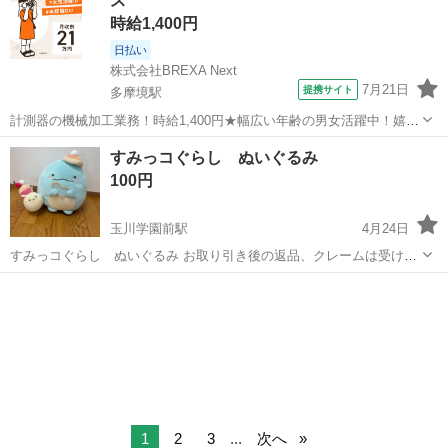
ス
時給1,400円
日払い
株式会社BREXA Next
7月21日
提携サイト
多摩境駅
計測器の機械加工業務！時給1,400円★幅広い年齢の男女活躍中！嬉し
い日勤×土日祝休み★1食300円～食堂利用可★便利な日払い制度あ
東京
町田市
多摩境駅
その他
すみっコぐらし ぬいぐるみ
り！働きやすい空調完備♪《東京都町田市》 人気の工場のお仕事 ◇計
100円
測器の機械加工業務◇ ...
玉川学園前駅
4月24日
すみっコぐらし ぬいぐるみ お取り引き後の返品、クレームは受け付
けません
東京
町田市
玉川学園前駅
おもちゃ
すみっコぐらし
1
2
3
...
次へ