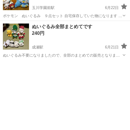
玉川学園前駅
6月22日
ポケモン ぬいぐるみ ９点セット 自宅保存していた物になります 毛
羽立ちなども無く比較的綺麗です！ 実物を見てからお取り引きするか
東京
町田市
玉川学園前駅
おもちゃ
ポケモン
ぬいぐるみ全部まとめてです
決めて頂いて構いませんが、 お取り引き後の返品、クレームは受け付
240円
けません
成瀬駅
6月21日
ぬいぐるみ不要になりましたので、全部のまとめての販売となります
汚れ等あり自宅保管品ですので、ご理解のある方のみよろしくお願い
東京
町田市
成瀬駅
おもちゃ
いたします