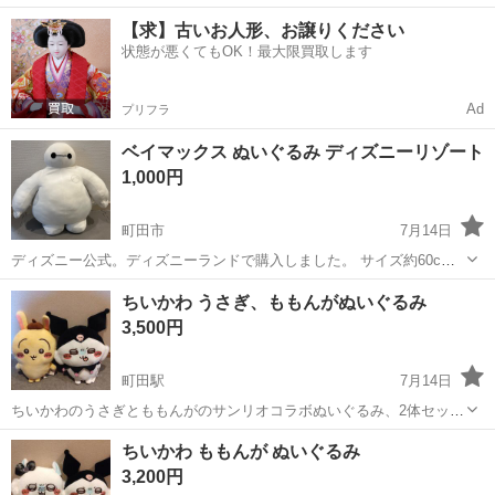
300円～食堂利用可★便利な日払い制度あり！働きやすい空調完備
東京
町田市
多摩境駅
その他
【求】古いお人形、お譲りください
♪《東京都町田市》 人気の工場のお仕事 ◇ワイヤーカット・NC旋盤・
状態が悪くてもOK！最大限買取します
機械加工のお仕事 ◇ ①金...
Ad
プリフラ
ベイマックス ぬいぐるみ ディズニーリゾート
1,000円
町田市
7月14日
ディズニー公式。ディズニーランドで購入しました。 サイズ約60cm
ベイマックスの丸みを帯びたフォルムを再現した、手触りの良いメッ
東京
町田市
おもちゃ
ちいかわ うさぎ、ももんがぬいぐるみ
シュ素材のぬいぐるみです。 糸の引きつり等写真でご確認下さい。
3,500円
町田駅
7月14日
ちいかわのうさぎとももんがのサンリオコラボぬいぐるみ、2体セット
です。
東京
町田市
町田駅
おもちゃ
ちい
ちいかわ ももんが ぬいぐるみ
3,200円