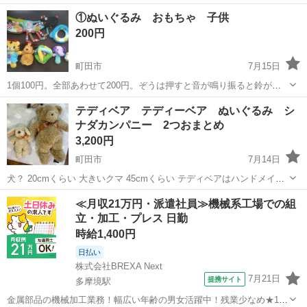
致します。ぬいぐるみ①②まとめて購入で300円。
東京
町田市
おもちゃ
①ぬいぐるみ おもちゃ 子供
200円
町田市
7月15日
1個100円。全部あわせて200円。ぞうは押すと音が鳴り振ると鈴が鳴
ります。黄色の犬もお腹を押すと音がなります。てんとう虫の中は鏡
東京
町田市
おもちゃ
ペンギン
テディベア テディーベア ぬいぐるみ シ
でボールのように遊べます。ペンギンはクリスピーのように投げて遊
ナダカンパニー 2つおまとめ
ぶようです。はなちゃんはチャレン...
3,200円
町田市
7月14日
犬？ 20cmくらい 大きいクマ 45cmくらい テディベアはハンドメイド
品 シナダカンパニー製 日本製 made in japan 子供の頃から25年以
東京
町田市
おもちゃ
テディベア
≪月収21万円・派遣社員≫機械系工場での組
上大切にしていましたが、整理のため、 大切にしてくださるテディ
立・加工・プレス 日勤
ベ...
時給1,400円
日払い
株式会社BREXA Next
7月21日
提携サイト
多摩境駅
金属部品の機械加工業務！幅広い年齢の男女活躍中！残業少なめ★1食