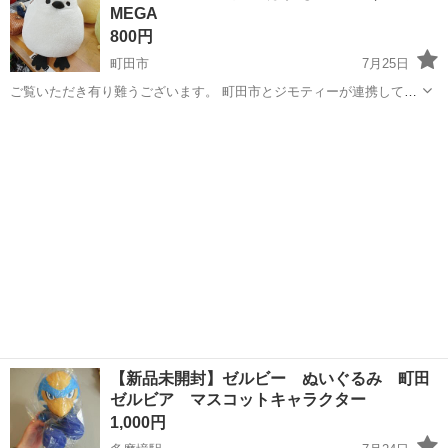
MEGA
機械加工のお仕事 ◇ ①金...
800円
町田市
7月25日
ご覧いただき有り難うございます。 町田市とジモティーが連携して運
営しています。 粗⼤ごみ等の減量を⽬的にまだ使えるものをリユース
東京
町田市
おもちゃ
シマエナガ
しています。 ★★★★★ ご自宅にある不要品を是非ジモティースポッ
トへお...
【新品未開封】ゼルビー ぬいぐるみ 町田
ゼルビア マスコットキャラクター
1,000円