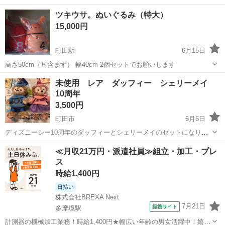
ツキウサ。ぬいぐるみ（特大）
15,000円
町田駅
6月15日
高さ50cm（耳含まず） 幅40cm 2個セットでお願いします
東京
町田市
町田駅
おもちゃ
セット
未使用 レア ダッフィー シェリーメイ
10周年
3,500円
町田市
6月6日
ディズニーシー10周年のダッフィーとシェリーメイのセットになりま
す(*'ω'*) 購入したまま袋入りの状態で冷暗所保管していました 新品未
東京
町田市
おもちゃ
シェリーメイ
≪月収21万円・派遣社員≫組立・加工・プレ
使用ですが個人保管の為、ご理解の上ご購入くださいませ(▰˘◡˘▰)
ス
時給1,400円
日払い
株式会社BREXA Next
7月21日
提携サイト
多摩境駅
計測器の機械加工業務！時給1,400円★幅広い年齢の男女活躍中！嬉し