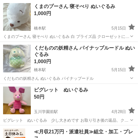
ーン プライズ品
東京
町田市
橋本駅
おもちゃ
グレムリン
くまのプーさん 寝そべり ぬいぐるみ
1,000円
橋本駅
5月15日
くまのプーさん 寝そべり ぬいぐるみ 白 プライズ品 クローゼットにて
保管しておりました
東京
町田市
橋本駅
おもちゃ
くまのプーさん
くだものの妖精さん パイナップルードル ぬい
ぐるみ
1,000円
橋本駅
5月15日
くだものの妖精さん ぬいぐるみ パイナップードル
東京
町田市
橋本駅
おもちゃ
ピグレット ぬいぐるみ
50円
玉川学園前駅
4月28日
ピグレット ぬいぐるみ 少し大きめです お取り引き後の返品、クレ
ームは受け付けません
東京
町田市
玉川学園前駅
おもちゃ
≪月収21万円・派遣社員≫組立・加工・プレ