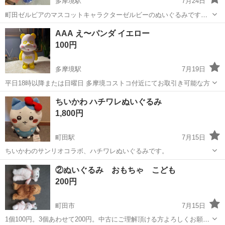
多摩境駅
7月24日
町田ゼルビアのマスコットキャラクターゼルビーのぬいぐるみです。
新品未開封です。 自宅内で保管していたため、日焼けなどもありませ
東京
町田市
多摩境駅
おもちゃ
AAA え〜パンダ イエロー
ん。 喫煙者ペットもありません。 小山ヶ丘の自宅まで取りに来てくだ
100円
さる方でお願いいた...
多摩境駅
7月19日
平日18時以降または日曜日 多摩境コストコ付近にてお取引き可能な方
東京
町田市
多摩境駅
おもちゃ
ちいかわ ハチワレぬいぐるみ
1,800円
町田駅
7月15日
ちいかわのサンリオコラボ、ハチワレぬいぐるみです。
東京
町田市
町田駅
おもちゃ
ハチワレ
②ぬいぐるみ おもちゃ こども
200円
町田市
7月15日
1個100円。3個あわせて200円。中古にご理解頂ける方よろしくお願い