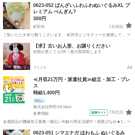
東京
町田市
おもちゃ
しっぽ
0623-052 ばんざいふわふわぬいぐるみXL プ
しています。 ★★★★★ ご自宅にある不要品を是非ジモティースポッ
レミアム ぺんぎん?
トへお...
300円
町田市
7月26日
ご覧いただき有り難うございます。 町田市とジモティーが連携して運
営しています。 粗⼤ごみ等の減量を⽬的にまだ使えるものをリユース
東京
町田市
おもちゃ
リユース
【求】古いお人形、お譲りください
しています。 ★★★★★ ご自宅にある不要品を是非ジモティースポッ
状態が悪くてもOK！最大限買取します
トへお...
Ad
プリフラ
≪月収21万円・派遣社員≫組立・加工・プレ
ス
時給1,400円
日払い
株式会社BREXA Next
7月21日
提携サイト
多摩境駅
金属部品の機械加工業務！幅広い年齢の男女活躍中！残業少なめ★1食
300円～食堂利用可★便利な日払い制度あり！働きやすい空調完備
東京
町田市
多摩境駅
その他
0623-051 シマエナガ ほわもふ ぬいぐるみ
♪《東京都町田市》 人気の工場のお仕事 ◇ワイヤーカット・NC旋盤・