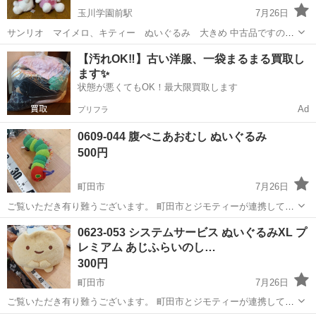
玉川学園前駅
7月26日
サンリオ マイメロ、キティー ぬいぐるみ 大きめ 中古品ですので
ご理解いただける方のみよろしくお願いいたします。 お取り引き後の
東京
町田市
玉川学園前駅
おもちゃ
マイメロ
【汚れOK‼️】古い洋服、一袋まるまる買取し
返品、クレームは受け付けません
ます✨
状態が悪くてもOK！最大限買取します
Ad
プリフラ
0609-044 腹ぺこあおむし ぬいぐるみ
500円
町田市
7月26日
ご覧いただき有り難うございます。 町田市とジモティーが連携して運
営しています。 粗⼤ごみ等の減量を⽬的にまだ使えるものをリユース
東京
町田市
おもちゃ
リユース
0623-053 システムサービス ぬいぐるみXL プ
しています。 ★★★★★ ご自宅にある不要品を是非ジモティースポッ
レミアム あじふらいのし…
トへお...
300円
町田市
7月26日
ご覧いただき有り難うございます。 町田市とジモティーが連携して運
営しています。 粗⼤ごみ等の減量を⽬的にまだ使えるものをリユース