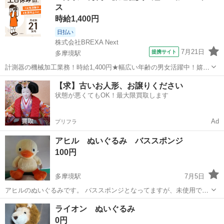
ス
時給1,400円
日払い
株式会社BREXA Next
7月21日
提携サイト
多摩境駅
計測器の機械加工業務！時給1,400円★幅広い年齢の男女活躍中！嬉し
い日勤×土日祝休み★1食300円～食堂利用可★便利な日払い制度あ
東京
町田市
多摩境駅
その他
【求】古いお人形、お譲りください
り！働きやすい空調完備♪《東京都町田市》 人気の工場のお仕事 ◇計
状態が悪くてもOK！最大限買取します
測器の機械加工業務◇ ...
Ad
プリフラ
アヒル ぬいぐるみ バススポンジ
100円
多摩境駅
7月5日
アヒルのぬいぐるみです。 バススポンジとなってますが、未使用で
す。 中古品にご理解ある方へお願いいたします。
東京
町田市
多摩境駅
おもちゃ
アヒル
ライオン ぬいぐるみ
0円