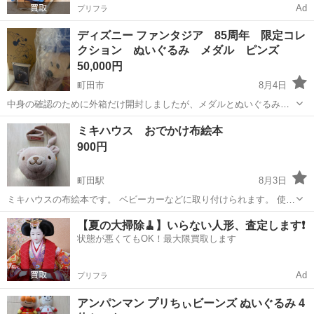
Ad
プリフラ
ディズニー ファンタジア 85周年 限定コレ
クション ぬいぐるみ メダル ピンズ
50,000円
町田市
8月4日
中身の確認のために外箱だけ開封しましたが、メダルとぬいぐるみの
ビニール袋は未開封です。 定価の50000円で買いましたが、置き場所
東京
町田市
おもちゃ
ミキハウス おでかけ布絵本
がないためご希望の方に定価でお譲りします。お値下げ交渉不可で
900円
す。 一番くじから限定発売された...
町田駅
8月3日
ミキハウスの布絵本です。 ベビーカーなどに取り付けられます。 使用
に伴う多少の使用感はありますが、目立つ汚れや破れはありません。
東京
町田市
町田駅
おもちゃ
【夏の大掃除🧹】いらない人形、査定します❗️
自宅保管・中古品であることをご理解のうえ、ご購入をお願いいたし
状態が悪くてもOK！最大限買取します
ます。 #mikihouse #...
Ad
プリフラ
アンパンマン プリちぃビーンズ ぬいぐるみ 4