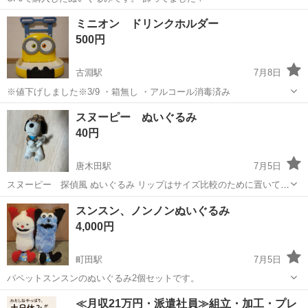
東京
町田市
すずかけ台駅
おもちゃ
ミニオン ドリンクホルダー
500円
古淵駅
7月8日
※値下げしました※3/9 ・箱無し ・アルコール消毒済み
東京
町田市
古淵駅
おもちゃ
ミニオン
スヌーピー ぬいぐるみ
40円
唐木田駅
7月5日
スヌーピー 探偵風 ぬいぐるみ リップはサイズ比較のために置いてま
すので、つきません。 ポスト投函での発送です。緩衝材なしです。 #
東京
町田市
唐木田駅
おもちゃ
スンスン、ノンノンぬいぐるみ
ぬいぐるみ #キーホルダー #ピーナッツ #人形 #スヌーピー #探
4,000円
偵 #マスコッ...
町田駅
7月5日
パペットスンスンのぬいぐるみ2個セットです。
東京
町田市
町田駅
おもちゃ
セット
≪月収21万円・派遣社員≫組立・加工・プレ