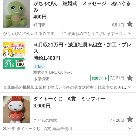
がちゃぴん 結婚式 メッセージ ぬいぐる
み
400円
町田駅
8月1日
がちゃぴんのぬいぐるみです。 『ご結婚おめでとうございます〜つづ
く』とおしゃべりします。 ムックの声と一緒です。 ぬいぐるみのみ
東京
町田市
町田駅
おもちゃ
≪月収21万円・派遣社員≫組立・加工・プレ
で、梱包やラッピングはありません。 写真の状態です。 目立った汚れ
ス
はないと思います。 ...
時給1,400円
日払い
株式会社BREXA Next
7月21日
提携サイト
多摩境駅
金属部品の機械加工業務！幅広い年齢の男女活躍中！残業少なめ★1食
300円～食堂利用可★便利な日払い制度あり！働きやすい空調完備
東京
町田市
多摩境駅
その他
タイトーくじ A賞 ミッフィー
♪《東京都町田市》 人気の工場のお仕事 ◇ワイヤーカット・NC旋盤・
3,000円
機械加工のお仕事 ◇ ①金...
こどもの国駅
7月28日
2026年 タイトーくじ A賞 新品未使用