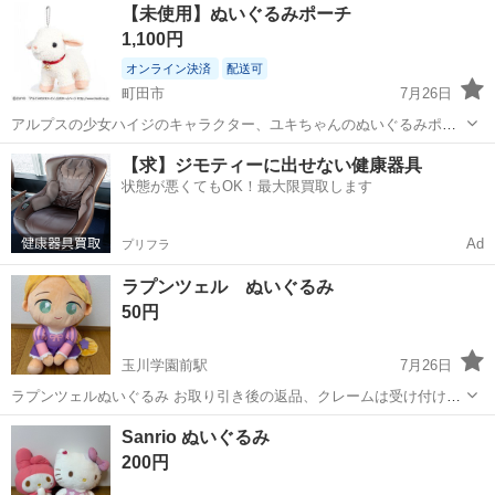
東京
町田市
こどもの国駅
おもちゃ
ミッフィー
【未使用】ぬいぐるみポーチ
1,100円
オンライン決済
配送可
町田市
7月26日
アルプスの少女ハイジのキャラクター、ユキちゃんのぬいぐるみポー
チです。 ・ブランド：宝島社（オトナミューズ付録） ・サイズ：全長
東京
町田市
おもちゃ
【求】ジモティーに出せない健康器具
約22cm ・状態：新品未使用 ・背中にファスナーが付いており、小物
状態が悪くてもOK！最大限買取します
を収納可能です
Ad
プリフラ
ラプンツェル ぬいぐるみ
50円
玉川学園前駅
7月26日
ラプンツェルぬいぐるみ お取り引き後の返品、クレームは受け付けま
せん
東京
町田市
玉川学園前駅
おもちゃ
ラプンツェル
Sanrio ぬいぐるみ
200円