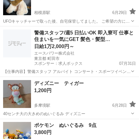
相模原駅
6月29日
UFOキャッチャーで取った後、自宅保管してました。 ご希望の方にお
譲りします。 ※先着順ではなく、譲りたい方にお譲りしたいので、受
東京
町田市
相模原駅
おもちゃ
ライオン
警備スタッフ/週5 日払いOK 即入寮可 仕事と
付終了まで、コメントお待ちしてます
住まいを一気にGET 髪色・髪型…
日給1万2,000円～
エースパワー株式会社
東京都 町田市
スポンサー：求人ボックス
07月31日
【仕事内容】警備スタッフ アルバイト コンサート・スポーツイベン
ト・展示会などのイベントや、 工事現場周辺で警備・交通誘導をして
アルバイト・パート
ディズニー ティガー
いただきます。 経験者の方はもちろん、未経験者の方も積極的に採用
1,200円
中! 難しいスキルは不要! 基本的なル...
多摩境駅
6月28日
40センチ大の大きめのぬいぐるみ ディズニー
東京
町田市
多摩境駅
おもちゃ
割り
ポケモン ぬいぐるみ 9点
3,800円