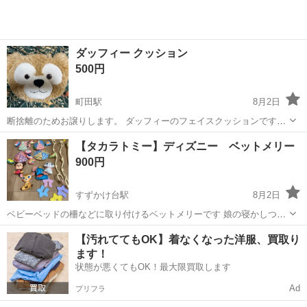
ダッフィー クッション
500円
町田駅
8月2日
断捨離のためお譲りします。 ダッフィーのフェイスクッションです。
室内で飾っていました。洗濯済。 直接触れるとこには置いていません
東京
町田市
町田駅
おもちゃ
【タカラトミー】ディズニー ベットメリー
が、犬のいる環境ですのでアレルギーある方はお気を付けください。
900円
お子さまがいるご家庭なら無償で...
すずかけ台駅
8月2日
ベビーベッドの柵などに取り付けるベットメリーです 娘の寝かしつけ
の時などに使ってました。 2024秋-2025秋の1年ほど使用、現在は使っ
東京
町田市
すずかけ台駅
おもちゃ
【汚れててもOK】着なくなった洋服、買取り
ていませんので、お譲りします。 箱の一部が剥がれております。 中身
ます！
は目立った傷など...
状態が悪くてもOK！最大限買取します
Ad
プリフラ