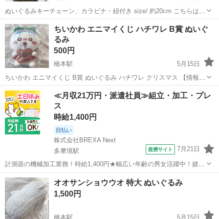
ぬいぐるみキーチェーン、カラビナ・紐付き size/ 約20cm こちらは色
違いの白色もあります。 海外版 ジモモ LABUBU
東京
町田市
おもちゃ
海外版
ちいかわ エニマイくじ ハチワレ B賞 ぬいぐ
るみ
500円
橋本駅
5月15日
ちいかわ エニマイくじ B賞 ぬいぐるみ ハチワレ クリスマス 【情報】
ブランド：ちいかわ 商品名：エニマイくじ ハチワレぬいぐるみ 【状
東京
町田市
橋本駅
おもちゃ
ハチワレ
≪月収21万円・派遣社員≫組立・加工・プレ
態】 袋に入った未開封の新品です 【付属品】 タグ付き ご不明点があ
ス
ればお気...
時給1,400円
日払い
株式会社BREXA Next
7月21日
提携サイト
多摩境駅
計測器の機械加工業務！時給1,400円★幅広い年齢の男女活躍中！嬉し
い日勤×土日祝休み★1食300円～食堂利用可★便利な日払い制度あ
東京
町田市
多摩境駅
その他
オオサンショウウオ 特大 ぬいぐるみ
り！働きやすい空調完備♪《東京都町田市》 人気の工場のお仕事 ◇計
1,500円
測器の機械加工業務◇ ...
橋本駅
5月15日