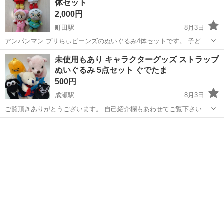
体セット
2,000円
町田駅
8月3日
アンパンマン プリちぃビーンズのぬいぐるみ4体セットです。 子ども
が遊んでいたため、全体的に毛羽立ち等の使用感があります。メロン
東京
町田市
町田駅
おもちゃ
アンパンマン
未使用もあり キャラクターグッズ ストラップ
パンナちゃんの後頭部にシミがあります。 中古品・自宅保管品である
ぬいぐるみ 5点セット ぐでたま
ことをご理解のうえ、ご購入をお願...
500円
成瀬駅
8月3日
ご覧頂きありがとうございます。 自己紹介欄もあわせてご覧下さいま
せ。 全て頂き物です。中古で譲って頂いたり、新品のまま頂いたりし
東京
町田市
成瀬駅
おもちゃ
ストラップ
た物です。 使用はしておらず 手洗いして保管しておりました。 ★ア
フタヌーンティー ピンクハ...