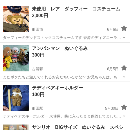
い日勤×土日祝休み★1食300円～食堂利用可★便利な日払い制度あ
東京
町田市
多摩境駅
その他
未使用 レア ダッフィー コスチューム
り！働きやすい空調完備♪《東京都町田市》 人気の工場のお仕事 ◇計
2,000円
測器の機械加工業務◇ ...
町田市
6月6日
ダッフィーのデッドストックコスチュームです 香港のディズニーラン
ドで240HK$にて購入し、冷暗所にて保管していました(*'ω'*) 元々はデ
東京
町田市
おもちゃ
ダッフィー
アンパンマン ぬいぐるみ
ィズニーシーで販売していたものになります ダッフィー顔の刺繍入り
300円
ハットやマーク入...
古淵駅
6月5日
まだボクたちと遊んでくれるお友だちいるかな〜 お兄ちゃんは、もう
遊んでくれなくなっちゃった
東京
町田市
古淵駅
おもちゃ
アンパンマン
テディベアキーホルダー
100円
町田駅
5月30日
テディベアのキーホルダー 未使用、袋に入ったまま保管してました。
袋は薄い汚れがあります。 手足ちょっと動きます。
東京
町田市
町田駅
おもちゃ
テディベア
サンリオ BIGサイズ ぬいぐるみ スペシ