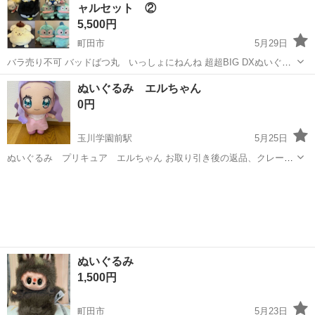
ャルセット ②
5,500円
町田市
5月29日
バラ売り不可 バッドばつ丸 いっしょにねんね 超超BIG DXぬいぐる
み ハンギョドン 超超BIG DXぬいぐるみ ハンギョドン×3 超BIG DXぬ
東京
町田市
おもちゃ
ハンギョドン
ぬいぐるみ エルちゃん
いぐるみ サイズ約40cm ポムポムプリン シュガーパーティー B...
0円
玉川学園前駅
5月25日
ぬいぐるみ プリキュア エルちゃん お取り引き後の返品、クレーム
は受け付けません
東京
町田市
玉川学園前駅
おもちゃ
ぬいぐるみ
1,500円
町田市
5月23日