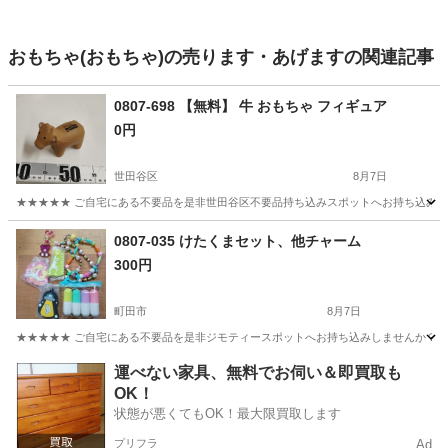
おもちゃ(おもちゃ)の売ります・あげますの関連記事
0807-698 【無料】 牛 おもちゃ フィギュア
0円
世田谷区
8月7日
★★★★★ ご自宅にある不要品を是非世田谷区不要品持ち込みスポットへお持ち込みしません
東京
世田谷区
おもちゃ
スポット
0807-035 けたくまセット、他チャーム
300円
町田市
8月7日
★★★★★ ご自宅にある不要品を是非ジモティースポットへお持ち込みしませんか？ 家
東京
町田市
おもちゃ
くま
運べない家具、無料でお伺い＆即買取も
OK！
状態が悪くてもOK！最大限買取します
プリフラ
Ad