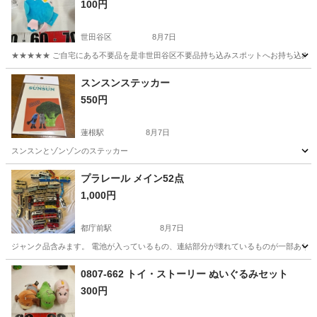
100円
世田谷区
8月7日
★★★★★ ご自宅にある不要品を是非世田谷区不要品持ち込みスポットへお持ち込みしません
東京
世田谷区
おもちゃ
スポット
スンスンステッカー
550円
蓮根駅
8月7日
スンスンとゾンゾンのステッカー
東京
板橋区
蓮根駅
おもちゃ
ステッカー
プラレール メイン52点
1,000円
都庁前駅
8月7日
ジャンク品含みます。 電池が入っているもの、連結部分が壊れているものが一部あります
東京
新宿区
都庁前駅
おもちゃ
プラレール
0807-662 トイ・ストーリー ぬいぐるみセット
300円