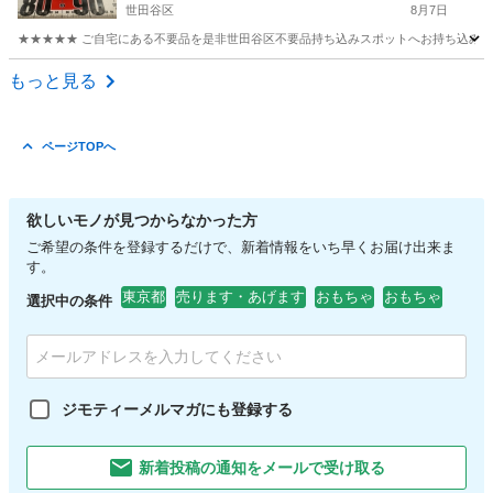
世田谷区
8月7日
★★★★★ ご自宅にある不要品を是非世田谷区不要品持ち込みスポットへお持ち込みしません
東京
世田谷区
おもちゃ
ストーリー
もっと見る
ページTOPへ
欲しいモノが見つからなかった方
ご希望の条件を登録するだけで、新着情報をいち早くお届け出来ま
す。
東京都
売ります・あげます
おもちゃ
おもちゃ
選択中の条件
ジモティーメルマガにも登録する
新着投稿の通知をメールで受け取る