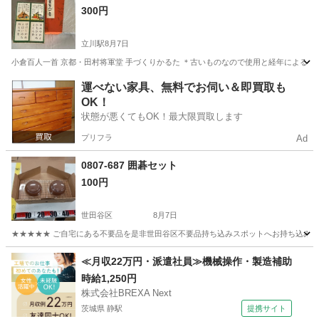
300円
立川駅
8月7日
小倉百人一首 京都・田村将軍堂 手づくりかるた ＊古いものなので使用と経年によるダ
東京
立川市
立川駅
その他
運べない家具、無料でお伺い＆即買取も
OK！
状態が悪くてもOK！最大限買取します
プリフラ
Ad
0807-687 囲碁セット
100円
世田谷区
8月7日
★★★★★ ご自宅にある不要品を是非世田谷区不要品持ち込みスポットへお持ち込みしません
東京
世田谷区
囲碁、将棋、麻雀
スポット
≪月収22万円・派遣社員≫機械操作・製造補助
時給1,250円
株式会社BREXA Next
茨城県 静駅
提携サイト