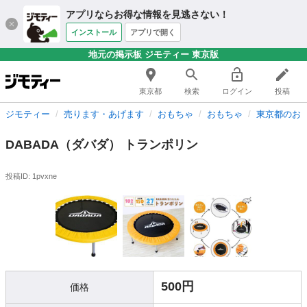
アプリならお得な情報を見逃さない！
インストール
アプリで開く
地元の掲示板 ジモティー 東京版
東京都
検索
ログイン
投稿
ジモティー
売ります・あげます
おもちゃ
おもちゃ
東京都のお
DABADA（ダバダ） トランポリン
投稿ID: 1pvxne
500円
価格