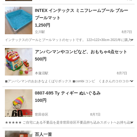
INTEX インテックス ミニフレームプール ブルー
プールマット
1,250円
立川駅
8月7日
インテックスのプールとプールマットのセットです。 122×122×30cm 2021年に購入し
東京
立川市
立川駅
おもちゃ
プール
アンパンマンやコンビなど、おもちゃ4点セット
500円
本蓮沼駅
8月7日
◼︎アンパンマンのおおきなよくばりボックス ◼︎combi コンビ くまさんのコロコロベル 
東京
板橋区
本蓮沼駅
おもちゃ
アンパンマン
0807-695 Ty ティギー ぬいぐるみ
100円
世田谷区
8月7日
★★★★★ ご自宅にある不要品を是非世田谷区不要品持ち込みスポットへお持ち込みしません
東京
世田谷区
おもちゃ
スポット
百人一首