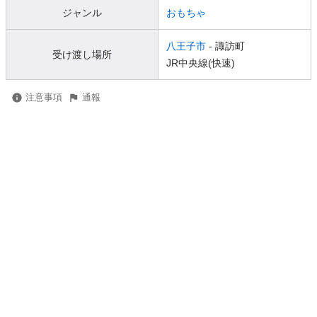
ジャンル
おもちゃ
八王子市
- 諏訪町
受け渡し場所
JR中央線(快速)
注意事項
通報