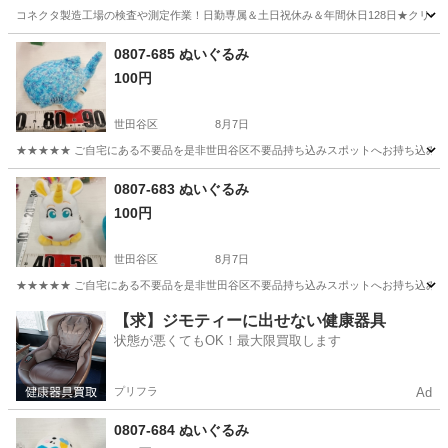
コネクタ製造工場の検査や測定作業！日勤専属＆土日祝休み＆年間休日128日★クリーン
茨城
常陸大宮市
静駅
その他
0807-685 ぬいぐるみ
100円
世田谷区
8月7日
★★★★★ ご自宅にある不要品を是非世田谷区不要品持ち込みスポットへお持ち込みしません
東京
世田谷区
おもちゃ
スポット
0807-683 ぬいぐるみ
100円
世田谷区
8月7日
★★★★★ ご自宅にある不要品を是非世田谷区不要品持ち込みスポットへお持ち込みしません
東京
世田谷区
おもちゃ
スポット
【求】ジモティーに出せない健康器具
状態が悪くてもOK！最大限買取します
プリフラ
Ad
0807-684 ぬいぐるみ