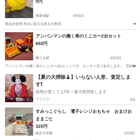
0円
東新宿駅
8月6日
新品未使用 早めに取引出来る方希望。
東京
新宿区
東新宿駅
おもちゃ
アンパンマンの働く車のミニカー2台セット
660円
勝どき駅
8月6日
アンパンマンの働く車のミニカー2台セットです。ゼンマイ式で走行します。 【情報】 ブラ
東京
中央区
勝どき駅
ミニカー
アンパンマン
【夏の大掃除🧹】いらない人形、査定しま
す❗️
状態が悪くてもOK！最大限買取します
プリフラ
Ad
すみっこぐらし 電子レンジおもちゃ おまけお
ままごと
320円
駒沢大学駅
8月6日