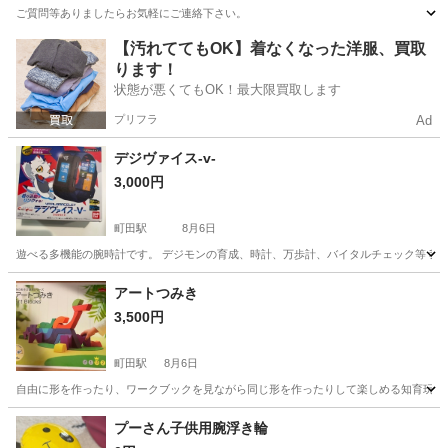
ご質問等ありましたらお気軽にご連絡下さい。
東京
府中市
多磨駅
その他
マリオ
【汚れててもOK】着なくなった洋服、買取
ります！
状態が悪くてもOK！最大限買取します
プリフラ
Ad
デジヴァイス-v-
3,000円
町田駅
8月6日
遊べる多機能の腕時計です。 デジモンの育成、時計、万歩計、バイタルチェック等 我
東京
町田市
町田駅
おもちゃ
デジモン
アートつみき
3,500円
町田駅
8月6日
自由に形を作ったり、ワークブックを見ながら同じ形を作ったりして楽しめる知育玩具
東京
町田市
町田駅
おもちゃ
アート
プーさん子供用腕浮き輪