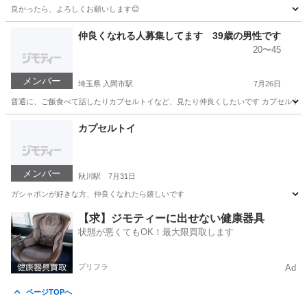
良かったら、よろしくお願いします😊
東京
青梅市
河辺駅
その他
ご飯
仲良くなれる人募集してます 39歳の男性です
20〜45
メンバー
埼玉県 入間市駅
7月26日
普通に、ご飯食べて話したりカプセルトイなど、見たり仲良くしたいです カプセルトイ
埼玉
入間市
入間市駅
友達
男性
カプセルトイ
メンバー
秋川駅
7月31日
ガシャポンが好きな方、仲良くなれたら嬉しいです
東京
青梅市
秋川駅
LINE友達
【求】ジモティーに出せない健康器具
状態が悪くてもOK！最大限買取します
プリフラ
Ad
ページTOPへ