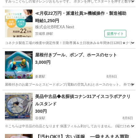
すみっこぐらしの電子レンジおもちゃです。 ボタンを押してスタートを押すと数字が減って
東京
世田谷区
駒沢大学駅
その他
すみっこぐらし
≪月収22万円・派遣社員≫機械操作・製造補助
時給1,250円
株式会社BREXA Next
茨城県 静駅
提携サイト
コネクタ製造工場の検査や測定作業！日勤専属＆土日祝休み＆年間休日128日★クリーン
茨城
常陸大宮市
静駅
その他
屋根付きプール、ポンプ、ホースのセット
3,000円
多磨駅
8月6日
屋根付きのお庭プールとスピードポンプ(電動の空気入れ)とホースのセット。 外で使用
東京
府中市
多磨駅
おもちゃ
プール
美品中古品◆名探偵コナン31アイスコラボアクリ
ルスタンド
300円
谷保駅
8月6日
※こちらは中古品の出品となります 保護フィルム剥がしておりません。 (端だけめくれております。) 写真にてご確認ください
東京
国立市
谷保駅
その他
名探偵コナン
【汚れOK‼️】古い洋服、一袋まるまる買取