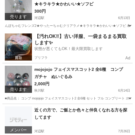
★キラキラ★かわいい★ソフビ
300円
売ります
河辺駅
6月13日
んぽちゃむフレンズ2★やったーちゃむクリアラメ★キラキラ★かわいい★ソフビ 未使用
東京
青梅市
河辺駅
フィギュア
【汚れOK‼️】古い洋服、一袋まるまる買取
します✨
状態が悪くてもOK！最大限買取します
プリフラ
Ad
mojojojo フェイスマスコット2 全6種 コンプ
ガチャ ぬいぐるみ
2,000円
売ります
秋川駅
6月14日
■商品名： コンプ mojojojo フェイスマスコット2 全6種 セット フル コンプリート カプセルトイ ■
東京
青梅市
秋川駅
その他
近くの方で、ご飯とか色々と仲良くなれる方を探
してます
メンバー
河辺駅
7月26日