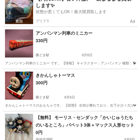
します✨
状態が悪くてもOK！最大限買取します
プリフラ
Ad
アンパンマン列車のミニカー
330円
勝どき駅
8月6日
アンパンマン列車のミニカー です。 【情報】 キャラクター：アンパンマン 種類：電車
東京
中央区
勝どき駅
ミニカー
きかんしゃトーマス
300円
勝どき駅
8月6日
きかんしゃトーマスのおもちゃです。 【状態】 右頬が擦れており、右下が少々欠けていま
東京
中央区
勝どき駅
おもちゃ
【無料】 モーリス・センダック「かいじゅうたち
のいるところ」パペット3体＋マックス人形セット
0円
築地市場駅
8月6日