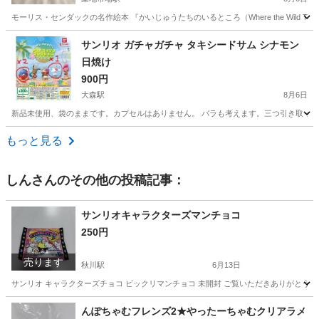
モーリス・センダックの名作絵本 『かいじゅうたちのいるところ（Where the Wild Th
東京
中央区
築地市場駅
おもちゃ
パペット
サンリオ ガチャガチャ タキシードサム シナモン
日焼け
900円
大森駅
8月6日
新品未使用、袋のままです。カプセルはありません。 バラも考えます。三つ引き取ってく
東京
大田区
大森駅
おもちゃ
もっと見る
しん
さんのその他の投稿記事：
サンリオキャラクターズマンチョコ
250円
売ります
秋川駅
6月13日
サンリオ キャラクターズチョコ ビックリマンチョコ 未開封 ご覧いただきありがとうございま
東京
青梅市
秋川駅
食品
んぽちゃむフレンズ2★やったーちゃむクリアラメ