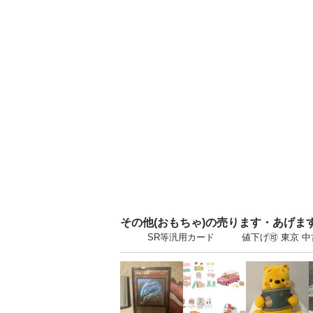
その他(おもちゃ)の売ります・あげま
SR等汎用カード 値下げ🉑 東京 中古