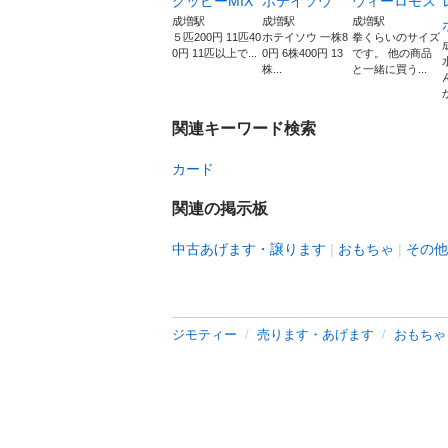
グッピーMIX
ホテイソウ
ウィーロモス
成増駅
成増駅
成増駅
５匹200円 11匹40
ホテイソウ 一株8
拳くらいのサイズ
0円 11匹以上で...
0円 6株400円 13
です。 他の商品
株...
と一緒に買う...
関連キーワード検索
カード
関連の掲示板
中古あげます・譲ります
おもちゃ
その他
ジモティー
売ります・あげます
おもちゃ