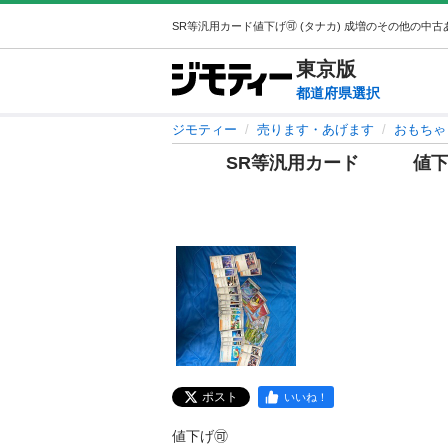
東京
版
都道府県選択
ジモティー
売ります・あげます
おもちゃ
SR等汎用カード 値下げ
ポスト
いいね！
値下げ🉑
