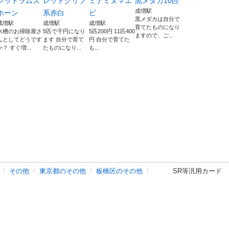
レッドラムズ
レッドグリフ
ミナミヌマエ
黒メダカ10匹
成増駅
ホーン
系赤白
ビ
黒メダカは自分で
成増駅
成増駅
成増駅
育てたものになり
水槽のお掃除屋さ
5匹で千円になり
5匹200円 11匹400
ますので、ご...
んとしてどうです
ます 自分で育て
円 自分で育てた
か？ すぐ増...
たものになり...
も...
その他
東京都のその他
板橋区のその他
SR等汎用カード 