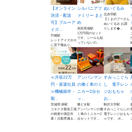
【オンライン
シルバニアフ
ぬいぐるみ
北赤羽駅
決済・配送
ァミリー まと
【くまのプーさん
可】ブルーア
め
ぬいぐるみ お譲
高田馬場駅
りします...
イズ...
1万円弱のセット
竹橋駅
です。シールも貼
レッドアイズホロ
っていないの...
に若干傷あり。
≪月収22万
アンパンマン
すみっこぐら
円・派遣社員
の働く車のミ
し 電子レン
≫機械操作・
ニカー2台セ
ジおもちゃ
製...
ッ...
お...
茨城県 静駅
勝どき駅
駒沢大学駅
コネクタ製造工場
アンパンマンの働
すみっこぐらしの
の検査や測定作
く車のミニカー2
電子レンジおもち
業！日勤専属＆...
台セットです...
ゃです。 ボ...