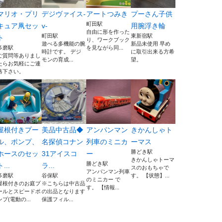
マリオ・プリ
デジヴァイス-
アートつみき
プーさん子供
町田駅
キュア凧セッ
v-
用腕浮き輪
自由に形を作った
町田駅
東新宿駅
ト
り、ワークブック
遊べる多機能の腕
新品未使用 早め
多磨駅
を見ながら同...
時計です。 デジ
に取引出来る方希
ご質問等ありまし
モンの育成...
望。
たらお気軽にご連
絡下さい。
屋根付きプー
美品中古品◆
アンパンマン
きかんしゃト
ル、ポンプ、
名探偵コナン
列車のミニカ
ーマス
勝どき駅
ホースのセッ
31アイスコ
ー
きかんしゃトーマ
勝どき駅
ト...
ラ...
スのおもちゃで
アンパンマン列車
多磨駅
谷保駅
す。 【状態】...
のミニカー で
屋根付きのお庭プ
※こちらは中古品
す。 【情報...
ールとスピードポ
の出品となります
ンプ(電動の...
保護フィル...