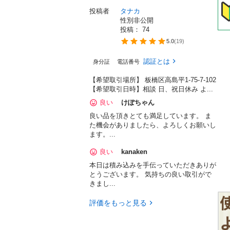
投稿者
タナカ
性別非公開
投稿： 
74
5.0
(
19
)
認証とは
身分証
電話番号
【希望取引場所】 板橋区高島平1-75-7-102
【希望取引日時】相談 日、祝日休み よ...
良い
けぽちゃん
良い品を頂きとても満足しています。 ま
た機会がありましたら、よろしくお願いし
ます。...
良い
kanaken
本日は積み込みを手伝っていただきありが
とうございます。 気持ちの良い取引がで
きまし...
評価をもっと見る