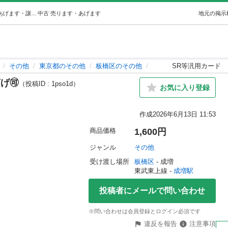
SR等汎用カード値下げ🉑 (タナカ) 成増のその他の中古あげます・譲ります｜ジモティーで不用品の処分
中古
売ります・あげます
地元の掲示
その他
東京都のその他
板橋区のその他
SR等汎用カード 
🉑
（投稿ID : 1pso1d）
お気に入り登録
作成
2026年6月13日 11:53
商品価格
1,600円
ジャンル
その他
受け渡し場所
板橋区
 - 成増
東武東上線 - 
成増駅
投稿者にメールで問い合わせ
※問い合わせは会員登録とログイン必須です
違反を報告
注意事項