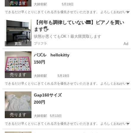
売ります
大師前駅
5月19日
できるだけ早くとりにきてくれる方を優先させていただきます。 よろしくおねがいし
東京
足立区
大師前駅
おもちゃ
セット
【何年も調律していない🎹】ピアノを買い
ます🖐️
状態が悪くてもOK！最大限買取します
プリフラ
Ad
バズル hellokitty
150円
売ります
大師前駅
5月19日
できるだけ早くとりにきてくれる方を優先させていただきます。 よろしくおねがいし
東京
足立区
大師前駅
おもちゃ
Gap160サイズ
200円
売ります
大師前駅
5月13日
できるだけ早くとりにきてくれる方を優先させていただきます。 よろしくおねがいし
東京
足立区
大師前駅
キッズ用品