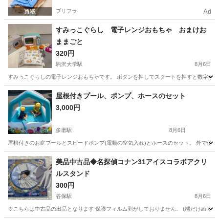
プリフラ
Ad
すみっこぐらし 電子レンジおもちゃ おまけお
ままごと
320円
駒沢大学駅
8月6日
すみっこぐらしの電子レンジおもちゃです。 ボタンを押してスタートを押すと数字が減って
東京
世田谷区
駒沢大学駅
その他
すみっこぐらし
屋根付きプール、ポンプ、ホースのセット
3,000円
多磨駅
8月6日
屋根付きのお庭プールとスピードポンプ(電動の空気入れ)とホースのセット。 外で使用
東京
府中市
多磨駅
おもちゃ
プール
美品中古品◆名探偵コナン31アイスコラボアクリ
ルスタンド
300円
谷保駅
8月6日
※こちらは中古品の出品となります 保護フィルム剥がしておりません。 (端だけめくれております。) 写真にてご確認ください