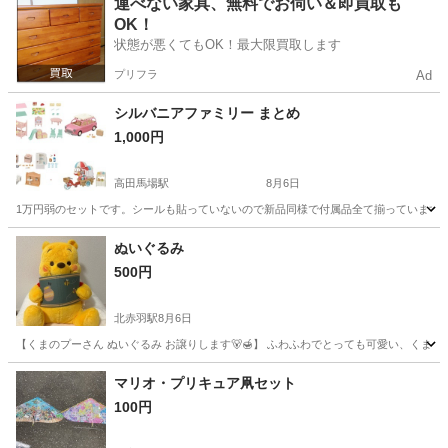
運べない家具、無料でお伺い＆即買取も
OK！
状態が悪くてもOK！最大限買取します
プリフラ
Ad
シルバニアファミリー まとめ
1,000円
高田馬場駅
8月6日
1万円弱のセットです。シールも貼っていないので新品同様で付属品全て揃っています。人
東京
新宿区
高田馬場駅
おもちゃ
ぬいぐるみ
500円
北赤羽駅
8月6日
【くまのプーさん ぬいぐるみ お譲りします🐻🍯】 ふわふわでとっても可愛い、くまの
東京
北区
北赤羽駅
おもちゃ
くまのプーさん
マリオ・プリキュア凧セット
100円