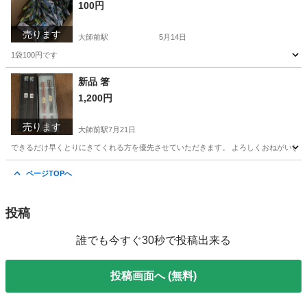
100円
売ります
大師前駅
5月14日
1袋100円です
東京
足立区
大師前駅
掃除用具
新品
新品 箸
1,200円
売ります
大師前駅
7月21日
できるだけ早くとりにきてくれる方を優先させていただきます。 よろしくおねがいし
東京
足立区
大師前駅
食器
ページTOPへ
投稿
誰でも今すぐ30秒で投稿出来る
投稿画面へ (無料)