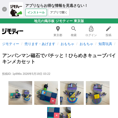
アプリならお得な情報を見逃さない！
インストール
アプリで開く
地元の掲示板 ジモティー 東京版
東京都
検索
ログイン
投稿
ジモティー
売ります・あげます
おもちゃ
おもちゃ
知育玩具
アンパンマン磁石でパチッと！ひらめきキューブバイ
キンメカセット
投稿ID: 1p996s
2026年5月19日 03:22