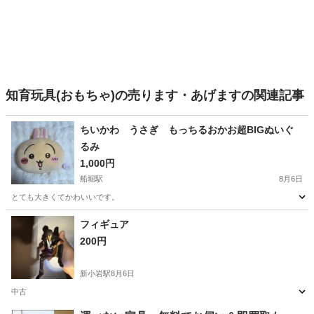
知育玩具(おもちゃ)の売ります・あげますの関連記事
ちいかわ うさぎ もっちるおかお超BIGぬいぐ
るみ
1,000円
船堀駅
8月6日
とても大きくてかわいいです。
東京
江戸川区
船堀駅
おもちゃ
ちい
フィギュア
200円
新小岩駅
8月6日
中古
東京
葛飾区
新小岩駅
フィギュア