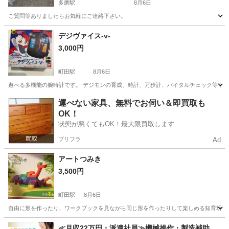
多磨駅
8月6日
ご質問等ありましたらお気軽にご連絡下さい。
東京
府中市
多磨駅
その他
マリオ
デジヴァイス-v-
3,000円
町田駅
8月6日
遊べる多機能の腕時計です。 デジモンの育成、時計、万歩計、バイタルチェック等 我
東京
町田市
町田駅
おもちゃ
デジモン
運べない家具、無料でお伺い＆即買取も
OK！
状態が悪くてもOK！最大限買取します
プリフラ
Ad
アートつみき
3,500円
町田駅
8月6日
自由に形を作ったり、ワークブックを見ながら同じ形を作ったりして楽しめる知育玩具
東京
町田市
町田駅
おもちゃ
アート
≪月収22万円・派遣社員≫機械操作・製造補助