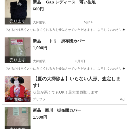
新品 Gap レディース 薄い生地
600円
売ります
大師前駅
5月14日
できるだけ早くとりにきてくれる方を優先させていただきます。 よろしくおねがいし
東京
足立区
大師前駅
パンツ
新品
新品 ニトリ 掛布団カバー
1,000円
売ります
大師前駅
6月1日
できるだけ早くとりにきてくれる方を優先させていただきます。 よろしくおねがいし
東京
足立区
大師前駅
寝具
ニトリ
【夏の大掃除🧹】いらない人形、査定しま
す❗️
状態が悪くてもOK！最大限買取します
プリフラ
Ad
新品 西川 掛布団カバー
1,500円