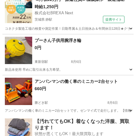
時給1,250円
株式会社BREXA Next
茨城県 静駅
提携サイト
コネクタ製造工場の検査や測定作業！日勤専属＆土日祝休み＆年間休日128日★クリーン
茨城
常陸大宮市
静駅
その他
プーさん子供用腕浮き輪
0円
東新宿駅
8月6日
新品未使用 早めに取引出来る方希望。
東京
新宿区
東新宿駅
おもちゃ
アンパンマンの働く車のミニカー2台セット
660円
勝どき駅
8月6日
アンパンマンの働く車のミニカー2台セットです。ゼンマイ式で走行します。 【情報】 ブラ
東京
中央区
勝どき駅
ミニカー
アンパンマン
【汚れててもOK】着なくなった洋服、買取
ります！
状態が悪くてもOK！最大限買取します