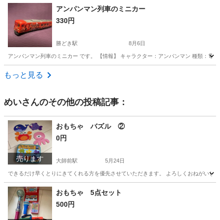
東京
国立市
谷保駅
その他
名探偵コナン
アンパンマン列車のミニカー
330円
勝どき駅
8月6日
アンパンマン列車のミニカー です。 【情報】 キャラクター：アンパンマン 種類：電車
東京
中央区
勝どき駅
ミニカー
もっと見る
めい
さんのその他の投稿記事：
おもちゃ バズル ②
0円
売ります
大師前駅
5月24日
できるだけ早くとりにきてくれる方を優先させていただきます。 よろしくおねがいし
東京
足立区
大師前駅
おもちゃ
おもちゃ 5点セット
500円