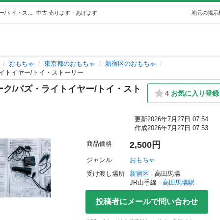
【スピーカー】ミュージック&トーク/バズ・ライトイヤー/トイ・ストーリー (そう) 高田馬場のおもちゃの中古あげます・譲ります｜ジモティーで不用品の処分
中古
売ります・あげます
地元の掲示
おもちゃ
東京都のおもちゃ
新宿区のおもちゃ
イトイヤー/トイ・ストーリー
ク/バズ・ライトイヤー/トイ・スト
4
お気に入り登録
更新
2026年7月27日 07:54
作成
2026年7月27日 07:53
商品価格
2,500円
ジャンル
おもちゃ
受け渡し場所
新宿区
 - 高田馬場
JR山手線 - 
高田馬場駅
投稿者にメールで問い合わせ