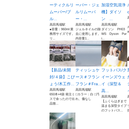
ーティクルリ
ーバー・ジェ
加湿空気清浄
ムーバー/ブ
ルリムーバ
機】ダイソ
c
ル...
ー・...
ン ...
高田馬場駅
高田馬場駅
高田馬場駅
●容量：960ml 業
ジェルネイルの除
ダイソン PH03
a
務用サイズです。
去に使用します。
WS Dyson Pur
リ...
内容量1...
i...
【新品/未開
ティッシュケ
フットバス/ク
封/４袋】こび
ース＃フラン
イーンズウェ
ょう/木工作...
フラン＃Fra...
イ（深型＆
高田馬場駅
高田馬場駅
高...
650本×4袋 発注ミ
⬜︎カラー：白 ⬜︎汚
高田馬場駅
スで余ったので出
れ、傷なし
【ふくらはぎまで
品致...
温まる深型タイプ
のフットバス...