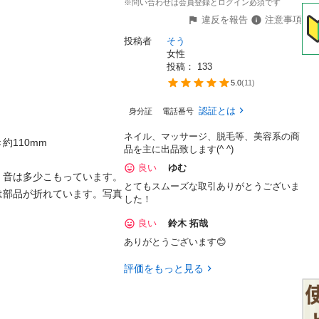
※問い合わせは会員登録とログイン必須です
違反を報告
注意事項
投稿者
そう
女性
投稿： 
133
5.0
(
11
)
認証とは
身分証
電話番号
ネイル、マッサージ、脱毛等、美容系の商
約110mm

品を主に出品致します(^ ^)
良い
ゆむ
、音は多少こもっています。
とてもスムーズな取引ありがとうございま
は部品が折れています。写真
した！
良い
鈴木 拓哉
ありがとうございます😊
評価をもっと見る