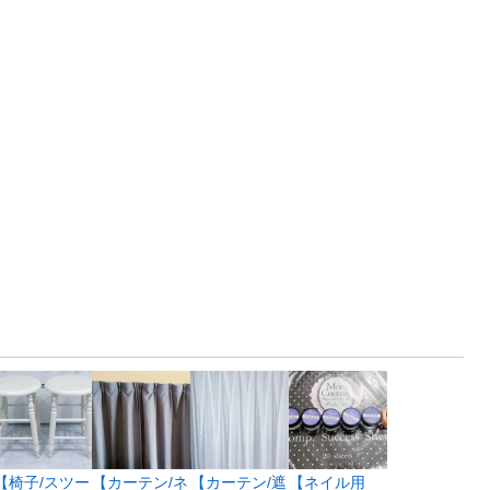
【椅子/スツー
【カーテン/ネ
【カーテン/遮
【ネイル用