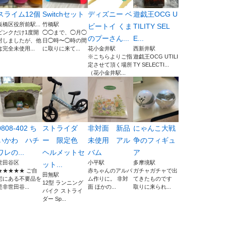
スライム12個
Switchセット
ディズニー ベ
遊戯王OCG U
板橋区役所前駅...
竹橋駅
ビートイ くま
TILITY SEL
ピンクだけ1度開
◯◯まで、◯月◯
のプーさん...
E...
封しましたが、他
日◯時〜◯時の間
は完全未使用...
に取りに来て...
花小金井駅
西新井駅
※こちらよりご指
遊戯王OCG UTILI
定させて頂く場所
TY SELECTI...
（花小金井駅...
0808-402 ち
ストライダ
非対面 新品
にゃんこ大戦
いかわ ハチ
ー 限定色
未使用 アル
争のフィギュ
ワレの...
ヘルメットセ
バム
ア
世田谷区
小平駅
多摩境駅
ット...
★★★★★ ご自
赤ちゃんのアルバ
ガチャガチャで出
田無駅
宅にある不要品を
ム作りに。 非対
てきたものです
12型 ランニング
是非世田谷...
面 ほかの...
取りに来られ...
バイク ストライ
ダー Sp...