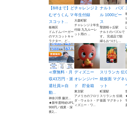
【8/8まで】ど
チャレンジ２
ナルト パズ
むぞうくん マ
年生付録
ル 1000ピー
大森町駅
スコット...
ス
チャレンジ２年生
板橋区
聖蹟桜ヶ丘駅
付録 九九ルーレ
ドムドムバーガー
ナルトのパズルで
ット用の ...
のマスコットキャ
す。 完成品で額
ラクター、ど...
縁もおつけし...
≪寮無料・月
ディズニー
スリランカ 伝
収43万円・派
オレンジバー
統仮面 マグネ
遣社員≫自
ド 貯金箱
ット
東京駅
町屋駅
動...
アメリカのフロリ
スリランカ 伝統
神奈川県 藤沢...
ダ・ウォルト・デ
仮面 マグネット
★新年度時給UP1,
ィズニー・ワ...
900円／残業・深
夜2,...