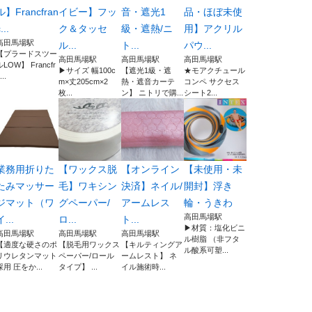
ル】Francfran
イビー】フッ
音・遮光1
品・ほぼ未使
...
ク＆タッセ
級・遮熱/ニ
用】アクリル
高田馬場駅
ル...
ト...
パウ...
【プラードスツー
高田馬場駅
高田馬場駅
高田馬場駅
ルLOW】 Francfr
▶︎サイズ 幅100c
【遮光1級・遮
★モアクチュール
...
m×丈205cm×2
熱・遮音カーテ
コンペ サクセス
枚...
ン】 ニトリで購...
シート2...
業務用折りた
【ワックス脱
【オンライン
【未使用・未
たみマッサー
毛】ワキシン
決済】ネイル/
開封】浮き
ジマット（ワ
グペーパー/
アームレス
輪・うきわ
高田馬場駅
イ...
ロ...
ト...
▶︎材質：塩化ビニ
高田馬場駅
高田馬場駅
高田馬場駅
ル樹脂 （非フタ
【適度な硬さのポ
【脱毛用ワックス
【キルティングア
ル酸系可塑...
リウレタンマット
ペーパー/ロール
ームレスト】 ネ
採用 圧をか...
タイプ】 ...
イル施術時...