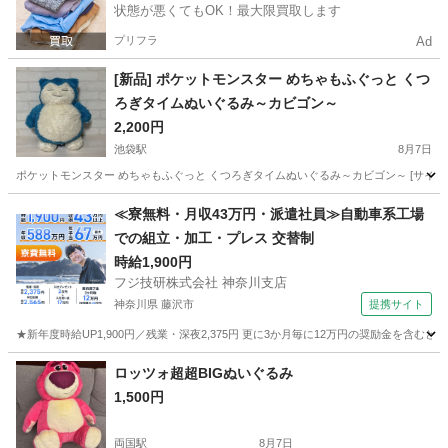
状態が悪くてもOK！最大限買取します
プリフラ
Ad
[新品] ポケットモンスター めちゃもふぐっと くつ
ろぎタイムぬいぐるみ～カビゴン～
2,200円
池袋駅
8月7日
ポケットモンスター めちゃもふぐっと くつろぎタイムぬいぐるみ～カビゴン～ [サイズ] 約42
東京
豊島区
池袋駅
おもちゃ
カビゴン
≪寮無料・月収43万円・派遣社員≫自動車系工場
での組立・加工・プレス 交替制
時給1,900円
フジ技研株式会社 神奈川支店
神奈川県 藤沢市
提携サイト
★新年度時給UP1,900円／残業・深夜2,375円 更に3か月毎に12万円の奨励金を含む
神奈川
藤沢市
その他
ロッツォ超超BIGぬいぐるみ
1,500円
両国駅
8月7日