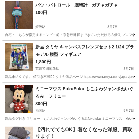
東京
足立区
竹ノ塚駅
フィギュア
竈門炭治郎
パウ・パトロール 腕時計 ガチャガチャ
100円
鮫洲駅
8月7日
自宅・こちらが指定するコンビニ前・京急鮫洲駅まできていただける方優先 プロフを読ん
東京
品川区
鮫洲駅
おもちゃ
ガチャガチャ
新品 タミヤ キャンパスフレンズセット2 1/24 プラ
モデル 模型 フィギュア
1,800円
荒川遊園地前駅
8月7日
新品未組立です。 値引き不可🙇‍♂️ タミヤ製品ページ https://www.tamiya.com/japan/pro
東京
北区
荒川遊園地前駅
模型、プラモデル
タミヤ
ミニーマウス FukuFuku もこふわジャンボぬいぐ
るみ フリュー
800円
両国駅
8月7日
新品タグ付き フリュー もこふわジャンボぬいぐるみfukufuku ミニーマウス ぬいぐ
東京
墨田区
両国駅
おもちゃ
【汚れててもOK】着なくなった洋服、買取
ります！