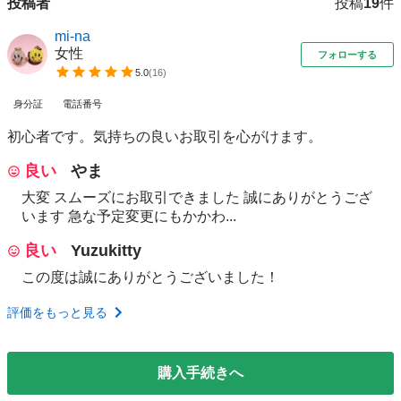
投稿者
投稿
19
件
mi-na
女性
フォローする
5.0
(
16
)
身分証
電話番号
初心者です。気持ちの良いお取引を心がけます。
良い
やま
大変 スムーズにお取引できました 誠にありがとうござ
います 急な予定変更にもかかわ...
良い
Yuzukitty
この度は誠にありがとうございました！
評価をもっと見る
購入手続きへ