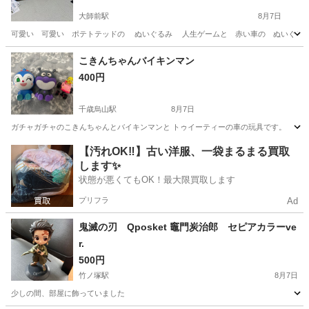
大師前駅
8月7日
可愛い 可愛い ポテトテッドの ぬいぐるみ 人生ゲームと 赤い車の ぬいぐるみ ミニク
東京
足立区
大師前駅
おもちゃ
人生ゲーム
こきんちゃんバイキンマン
400円
千歳烏山駅
8月7日
ガチャガチャのこきんちゃんとバイキンマンと トゥイーティーの車の玩具です。
東京
世田谷区
千歳烏山駅
おもちゃ
【汚れOK‼️】古い洋服、一袋まるまる買取
します✨
状態が悪くてもOK！最大限買取します
プリフラ
Ad
鬼滅の刃 Qposket 竈門炭治郎 セピアカラーve
r.
500円
竹ノ塚駅
8月7日
少しの間、部屋に飾っていました