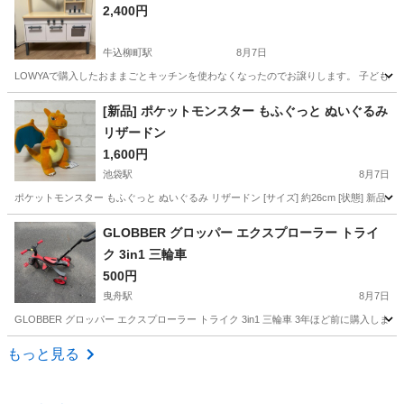
2,400円
牛込柳町駅
8月7日
LOWYAで購入したおままごとキッチンを使わなくなったのでお譲りします。 子どもが使
東京
新宿区
牛込柳町駅
おもちゃ
[新品] ポケットモンスター もふぐっと ぬいぐるみ
リザードン
1,600円
池袋駅
8月7日
ポケットモンスター もふぐっと ぬいぐるみ リザードン [サイズ] 約26cm [状態] 新品 
東京
豊島区
池袋駅
おもちゃ
ポケットモンスター
GLOBBER グロッパー エクスプローラー トライ
ク 3in1 三輪車
500円
曳舟駅
8月7日
GLOBBER グロッパー エクスプローラー トライク 3in1 三輪車 3年ほど前に購入
東京
台東区
曳舟駅
三輪車
もっと見る