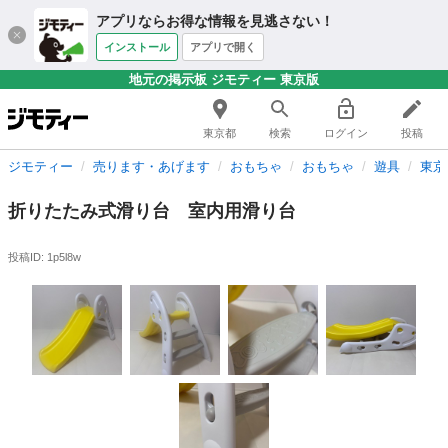
アプリならお得な情報を見逃さない！
インストール
アプリで開く
地元の掲示板 ジモティー 東京版
東京都
検索
ログイン
投稿
ジモティー
売ります・あげます
おもちゃ
おもちゃ
遊具
東京
折りたたみ式滑り台 室内用滑り台
投稿ID: 1p5l8w