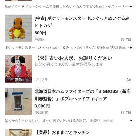
新品タグ付き クレーンゲームで獲得したぬいぐるみです 約54cm #トイストーリー ペ
東京
墨田区
両国駅
おもちゃ
[中古] ポケットモンスター もふぐっとぬいぐるみ
ヒトカゲ
800円
池袋駅
8月7日
ポケットモンスター もふぐっとぬいぐるみ ヒトカゲ [サイズ] 約24cm [状態] 新品 ・未
東京
豊島区
池袋駅
おもちゃ
ポケットモンスター
【求】古いお人形、お譲りください
状態が悪くてもOK！最大限買取します
プリフラ
Ad
北海道日本ハムファイターズの「BIGBOSS（新庄
剛志監督）」ボブルヘッドフィギュア
3,000円
淡路町駅
8月7日
知人からもらいました。 取りに来ていただける方限定。 非売品、未開封
東京
千代田区
淡路町駅
フィギュア
【美品】おままごとキッチン