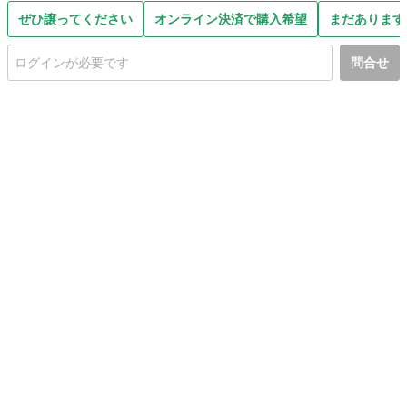
ぜひ譲ってください
オンライン決済で購入希望
まだあります
問合せ
初めての方へ
利用規約
プライバシーポリシー
プライバシー・ステートメント
健全化に資する運用方針
お問い合わせ
運営会社
サイトマップ
ご利用ガイド
フリーワードで探す
PC版で表示
都道府県選択
特定商取引法の表示
利用者情報の外部送信について
© 2011-
2026
Jmty, Inc.