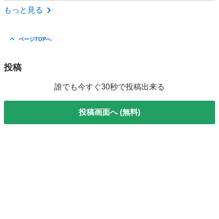
東京
品川区
フィギュア
リベンジャーズ
もっと見る
ページTOPへ
投稿
誰でも今すぐ30秒で投稿出来る
投稿画面へ (無料)