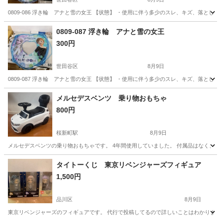
0809-086 浮き輪 アナと雪の女王 【状態】 ・使用に伴う多少のスレ、キズ、落と
東京
世田谷区
おもちゃ
アナと雪の女王
0809-087 浮き輪 アナと雪の女王
300円
世田谷区
8月9日
0809-087 浮き輪 アナと雪の女王 【状態】 ・使用に伴う多少のスレ、キズ、落と
東京
世田谷区
おもちゃ
アナと雪の女王
メルセデスベンツ 乗り物おもちゃ
800円
桜新町駅
8月9日
メルセデスベンツの乗り物おもちゃです。 4年間使用していました。 付属品はなく、
東京
世田谷区
桜新町駅
ミニカー
タイトーくじ 東京リベンジャーズフィギュア
1,500円
品川区
8月9日
東京リベンジャーズのフィギュアです。 代行で投稿してるので詳しいことはわかりません