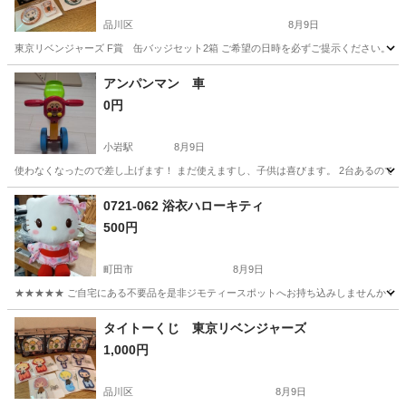
品川区
8月9日
東京リベンジャーズ F賞 缶バッジセット2箱 ご希望の日時を必ずご提示ください。 
東京
品川区
その他
リベンジャーズ
アンパンマン 車
0円
小岩駅
8月9日
使わなくなったので差し上げます！ まだ使えますし、子供は喜びます。 2台あるので2
東京
江戸川区
小岩駅
三輪車
0721-062 浴衣ハローキティ
500円
町田市
8月9日
★★★★★ ご自宅にある不要品を是非ジモティースポットへお持ち込みしませんか？ 家
東京
町田市
おもちゃ
浴衣
タイトーくじ 東京リベンジャーズ
1,000円
品川区
8月9日