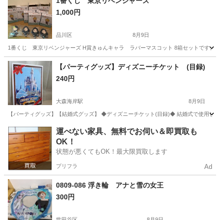
1番くじ 東京リベンジャーズ
1,000円
品川区
8月9日
1番くじ 東京リベンジャーズ H賞きゅんキャラ ラバーマスコット 8箱セットです。 
東京
品川区
その他
リベンジャーズ
【パーティグッズ】ディズニーチケット (目録)
240円
大森海岸駅
8月9日
【パーティグッズ】【結婚式グッズ】 ◆ディズニーチケット(目録)◆ 結婚式で使用し、
東京
大田区
大森海岸駅
パーティグッズ
結婚式
運べない家具、無料でお伺い＆即買取も
OK！
状態が悪くてもOK！最大限買取します
プリフラ
Ad
0809-086 浮き輪 アナと雪の女王
300円
世田谷区
8月9日