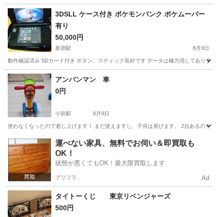
3DSLL ケース付き ポケモンバンク ポケムーバー
有り
50,000円
新宿駅
8月9日
動作確認済み SDカード付き ボタン、スティック良好です データは極力消してあります ポ
東京
新宿区
新宿駅
ポータブルゲーム
ポケモンバンク
アンパンマン 車
0円
小岩駅
8月9日
使わなくなったので差し上げます！ まだ使えますし、子供は喜びます。 2台あるので2
東京
江戸川区
小岩駅
おもちゃ
アンパンマン
運べない家具、無料でお伺い＆即買取も
OK！
状態が悪くてもOK！最大限買取します
プリフラ
Ad
タイトーくじ 東京リベンジャーズ
500円