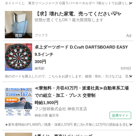
タイトーくじ 東京リベンジャーズ G賞ラバーキーホルダー 7箱セットでお譲りします。
東京
品川区
その他
リベンジャーズ
【求】壊れた家電、売ってください💡✨
状態が悪くてもOK！最大限買取します
プリフラ
Ad
卓上ダーツボード D.Craft DARTSBOARD EASY
9.5インチ
300円
練馬駅
8月9日
他のボードを購入したので、こちらをお譲りします。破損・割れ・欠けなどは、見当たり
東京
練馬区
練馬駅
ダーツ
ペーパータオル
≪寮無料・月収43万円・派遣社員≫自動車系工場
での組立・加工・プレス 交替制
時給1,900円
フジ技研株式会社 神奈川支店
神奈川県 藤沢市
提携サイト
★新年度時給UP1,900円／残業・深夜2,375円 更に3か月毎に12万円の奨励金を含む
神奈川
藤沢市
その他