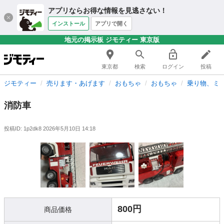
アプリならお得な情報を見逃さない！
インストール
アプリで開く
地元の掲示板 ジモティー 東京版
東京都
検索
ログイン
投稿
ジモティー
売ります・あげます
おもちゃ
おもちゃ
乗り物、ミ
消防車
投稿ID: 1p2dk8
2026年5月10日 14:18
800円
商品価格