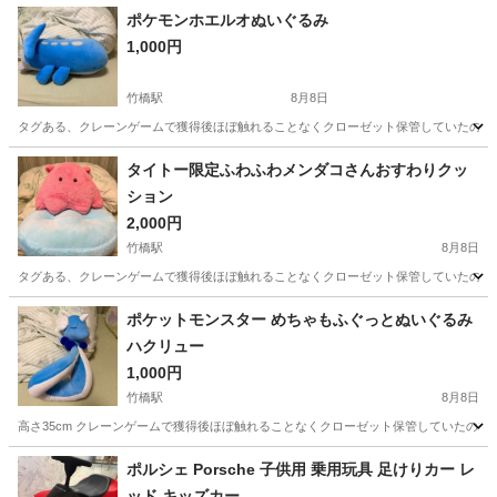
ポケモンホエルオぬいぐるみ
1,000円
竹橋駅
8月8日
タグある、クレーンゲームで獲得後ほぼ触れることなくクローゼット保管していたので
東京
千代田区
竹橋駅
おもちゃ
クレーンゲーム
タイトー限定ふわふわメンダコさんおすわりクッ
ション
2,000円
竹橋駅
8月8日
タグある、クレーンゲームで獲得後ほぼ触れることなくクローゼット保管していたので
東京
千代田区
竹橋駅
おもちゃ
メンダコ
ポケットモンスター めちゃもふぐっとぬいぐるみ
ハクリュー
1,000円
竹橋駅
8月8日
高さ35cm クレーンゲームで獲得後ほぼ触れることなくクローゼット保管していたので
東京
千代田区
竹橋駅
おもちゃ
ポケットモンスター
ポルシェ Porsche 子供用 乗用玩具 足けりカー レ
ッド キッズカー