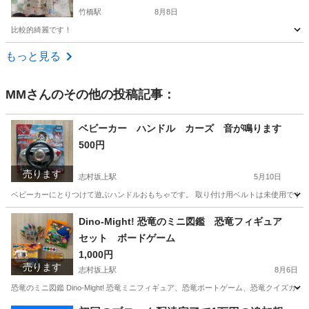
竹橋駅
8月8日
比較的綺麗です！
東京
千代田区
竹橋駅
おもちゃ
もっと見る
MM
さんのその他の投稿記事：
ベビーカー ハンドル カーズ 音が鳴ります
500円
売ります
志村坂上駅
5月10日
ベビーカーにとりつけて遊ぶハンドルおもちゃです。 取り付け用ベルトは未使用です。
東京
板橋区
志村坂上駅
おもちゃ
ベビーカー
Dino-Might! 恐竜のミニ図鑑 恐竜フィギュア
セット ボードゲーム
1,000円
売ります
志村坂上駅
8月6日
恐竜のミニ図鑑 Dino-Might! 恐竜ミニフィギュア、恐竜ボートゲーム、恐竜クイズカード