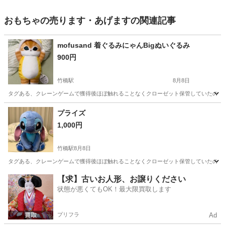
おもちゃの売ります・あげますの関連記事
mofusand 着ぐるみにゃんBigぬいぐるみ
900円
竹橋駅
8月8日
タグある、クレーンゲームで獲得後ほぼ触れることなくクローゼット保管していたので
東京
千代田区
竹橋駅
おもちゃ
着ぐるみ
プライズ
1,000円
竹橋駅
8月8日
タグある、クレーンゲームで獲得後ほぼ触れることなくクローゼット保管していたので
東京
千代田区
竹橋駅
おもちゃ
【求】古いお人形、お譲りください
状態が悪くてもOK！最大限買取します
プリフラ
Ad