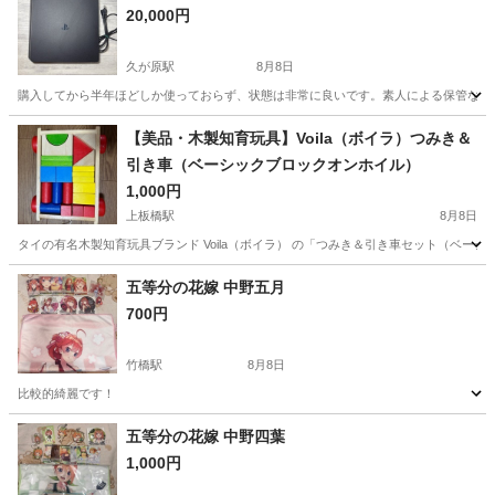
20,000円
久が原駅
8月8日
購入してから半年ほどしか使っておらず、状態は非常に良いです。素人による保管なので
東京
大田区
久が原駅
テレビゲーム
【美品・木製知育玩具】Voila（ボイラ）つみき＆
引き車（ベーシックブロックオンホイル）
1,000円
上板橋駅
8月8日
タイの有名木製知育玩具ブランド Voila（ボイラ） の「つみき＆引き車セット（ベー
東京
板橋区
上板橋駅
おもちゃ
ボイラ
五等分の花嫁 中野五月
700円
竹橋駅
8月8日
比較的綺麗です！
東京
千代田区
竹橋駅
おもちゃ
五等分の花嫁 中野四葉
1,000円