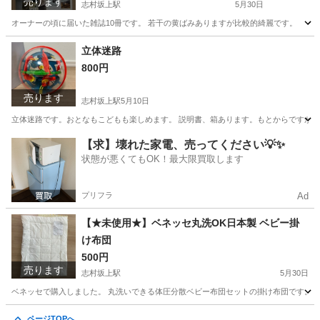
売ります
志村坂上駅
5月30日
オーナーの頃に届いた雑誌10冊です。 若干の黄ばみありますが比較的綺麗です。
東京
板橋区
志村坂上駅
雑誌
会社
立体迷路
800円
売ります
志村坂上駅
5月10日
立体迷路です。おとなもこどもも楽しめます。 説明書、箱あります。もとからです
東京
板橋区
志村坂上駅
おもちゃ
会社
【求】壊れた家電、売ってください💡✨
状態が悪くてもOK！最大限買取します
プリフラ
Ad
【★未使用★】ベネッセ丸洗OK日本製 ベビー掛
け布団
500円
売ります
志村坂上駅
5月30日
ベネッセで購入しました。 丸洗いできる体圧分散ベビー布団セットの掛け布団です。 掛け
東京
板橋区
志村坂上駅
寝具
掛け布団
ページTOPへ