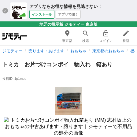
アプリならお得な情報を見逃さない！
インストール
アプリで開く
地元の掲示板 ジモティー 東京版
東京都
検索
ログイン
投稿
ジモティー
売ります・あげます
おもちゃ
東京都のおもちゃ
板
トミカ お片づけコンボイ 物入れ 箱あり
投稿ID: 1p1mcd