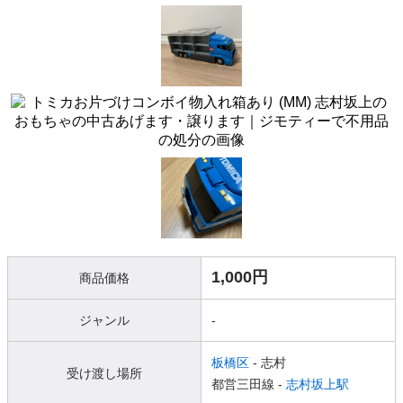
1,000円
商品価格
ジャンル
-
板橋区
- 志村
受け渡し場所
都営三田線 -
志村坂上駅