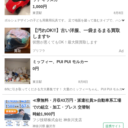
1,000円
東雲駅
8月8日
ポルシェデザインの子ども用乗用玩具です。 足で地面を蹴って進むタイプで、ハンドル操作もでき
東京
江東区
東雲駅
ミニカー
【汚れOK‼️】古い洋服、一袋まるまる買取
します✨
状態が悪くてもOK！最大限買取します
プリフラ
Ad
ミッフィー、PUI PUI モルカー
0円
東京駅
8月8日
8/9に引き取ってくださる方大募集です！ 大量のミッフィーちゃん、PUI PUI モル
東京
中央区
東京駅
おもちゃ
ミッフィー
≪寮無料・月収43万円・派遣社員≫自動車系工場
での組立・加工・プレス 交替制
時給1,900円
フジ技研株式会社 神奈川支店
神奈川県 藤沢市
提携サイト