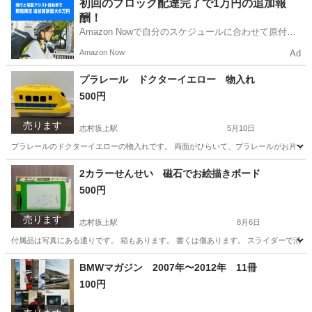
東京
板橋区
志村坂上駅
ボードゲーム
初回のブロック配達完了で1万円の追加報
酬！
Amazon Nowで自分のスケジュールに合わせて原付や
電動アシスト自転車で配達し、報酬を獲得しましょ
Amazon Now
Ad
う！
プラレール ドクターイエロー 物入れ
500円
売ります
志村坂上駅
5月10日
プラレールのドクターイエローの物入れです。 両面がひらいて、プラレールがお片
東京
板橋区
志村坂上駅
おもちゃ
プラレール
2カラーせんせい 磁石でお絵描きボード
500円
売ります
志村坂上駅
8月6日
付属品は写真にある通りです。 箱もあります。 書くは傷あります。 スライダーで消しま
東京
板橋区
志村坂上駅
その他
BMWマガジン 2007年〜2012年 11冊
100円