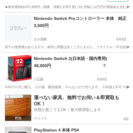
★新年度時給UP1,900円／残業・深夜2,375円 更に3か月毎に12万円の奨励金を含む
神奈川
藤沢市
その他
Nintendo Switch Proコントローラー 本体 純正
3,500円
久が原駅
8月8日
若干の使用感がありますが、操作に問題は全くございません。リサイクル・中古品にご
東京
大田区
久が原駅
テレビゲーム
Proコントローラー
Nintendo Switch 2(日本語・国内専用)
48,000円
八広駅
8月8日
今年の６月に購入。 その後、数回使用。 やらないので売ります。 ※外国人不可 ※値
東京
墨田区
八広駅
テレビゲーム
運べない家具、無料でお伺い＆即買取も
OK！
状態が悪くてもOK！最大限買取します
プリフラ
Ad
PlayStation 4 本体 PS4