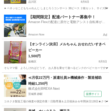
品川区
8月6日
⚫︎ ベネッセこどもちゃれんじ しまじろうコンサート 38ピース ２枚セット、サイズ約30×30cm
東京
品川区
パズル
ピース
【期間限定】配達パートナー募集中！
Amazon Flexの配達に原付と電動アシスト自転車が登
場！
Amazon Now
Ad
【オンライン決済】メルちゃん おせわだいすきベ
ビーカー
1,500円
板橋区
8月5日
そらママ様 よろしければどうぞ。 お人形を乗せて遊べるピンクのベビーカーです。 - 商品名: 
東京
板橋区
おもちゃ
メルちゃん
≪月収22万円・派遣社員≫機械操作・製造補助
時給1,250円
株式会社BREXA Next
茨城県 静駅
提携サイト
コネクタ製造工場の検査や測定作業！日勤専属＆土日祝休み＆年間休日128日★クリーン
茨城
常陸大宮市
静駅
その他