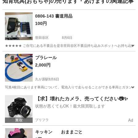
知育玩具(おもちゃ)の売ります・あげますの関連記事
0806-143 書道用品
100円
世田谷区
8月6日
★★★★★ ご自宅にある不要品を是非世田谷区不要品持ち込みスポットへお持ち込みしません
東京
世田谷区
おもちゃ
用品
プラレール
2,000円
久が原駅
8月6日
写真4枚目にあります車両について。電池入りで走らせることができる車両とガタンガ
東京
大田区
久が原駅
おもちゃ
【求】壊れたカメラ、売ってください📷✨
状態が悪くてもOK！最大限買取します
プリフラ
Ad
キッキン おままごと