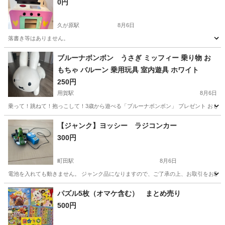
0円
久が原駅
8月6日
落書き等はありません。
東京
大田区
久が原駅
おもちゃ
ブルーナボンボン うさぎ ミッフィー 乗り物 お
もちゃ バルーン 乗用玩具 室内遊具 ホワイト
250円
用賀駅
8月6日
乗って！跳ねて！抱っこして！3歳から遊べる「ブルーナボンボン」 プレゼント おもちゃ 女
東京
世田谷区
用賀駅
おもちゃ
バルーン
【ジャンク】ヨッシー ラジコンカー
300円
町田駅
8月6日
電池を入れても動きません。 ジャンク品になりますので、ご了承の上、お取引をお願
東京
町田市
町田駅
おもちゃ
パズル5枚（オマケ含む） まとめ売り
500円