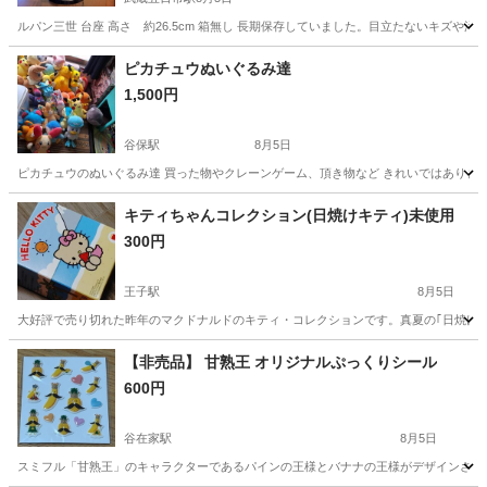
ルパン三世 台座 高さ 約26.5cm 箱無し 長期保存していました。目立たないキズや
東京
西多摩郡
武蔵五日市駅
フィギュア
ピカチュウぬいぐるみ達
1,500円
谷保駅
8月5日
ピカチュウのぬいぐるみ達 買った物やクレーンゲーム、頂き物など きれいではありませ
東京
国立市
谷保駅
おもちゃ
キティちゃんコレクション(日焼けキティ)未使用
300円
王子駅
8月5日
大好評で売り切れた昨年のマクドナルドのキティ・コレクションです。真夏の｢日焼けキ
東京
北区
王子駅
おもちゃ
【非売品】 甘熟王 オリジナルぷっくりシール
600円
谷在家駅
8月5日
スミフル「甘熟王」のキャラクターであるパインの王様とバナナの王様がデザインされた、立体感の