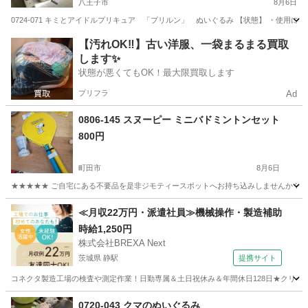
八王子市
8月6日
0724-071 キミとアイドルプリキュア 「プリルン」 ぬいぐるみ 【状態】 ・使用
東京
八王子市
おもちゃ
プリキュア
【汚れOK‼️】古い洋服、一袋まるまる買取
します✨
状態が悪くてもOK！最大限買取します
プリフラ
Ad
0806-145 スヌーピー ミニバドミントンセット
800円
町田市
8月6日
★★★★★ ご自宅にある不要品を是非ジモティースポットへお持ち込みしませんか？ 家
東京
町田市
その他
スヌーピー
≪月収22万円・派遣社員≫機械操作・製造補助
時給1,250円
株式会社BREXA Next
茨城県 静駅
提携サイト
コネクタ製造工場の検査や測定作業！日勤専属＆土日祝休み＆年間休日128日★クリーン
茨城
常陸大宮市
静駅
その他
0720-043 クマのぬいぐるみ