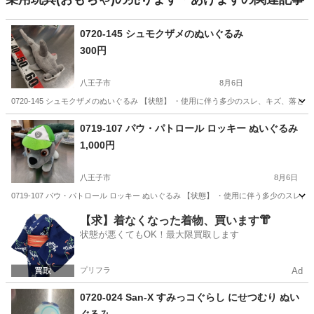
0720-145 シュモクザメのぬいぐるみ
300円
八王子市
8月6日
0720-145 シュモクザメのぬいぐるみ 【状態】 ・使用に伴う多少のスレ、キズ、落
東京
八王子市
おもちゃ
現地
0719-107 パウ・パトロール ロッキー ぬいぐるみ
1,000円
八王子市
8月6日
0719-107 パウ・パトロール ロッキー ぬいぐるみ 【状態】 ・使用に伴う多少のス
東京
八王子市
おもちゃ
現地
【求】着なくなった着物、買います👘
状態が悪くてもOK！最大限買取します
プリフラ
Ad
0720-024 San-X すみっコぐらし にせつむり ぬい