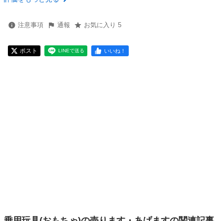
注意事項
通報
お気に入り 5
ポスト
いいね！
LINEで送る
乗用玩具(おもちゃ)の売ります・あげますの関連記事