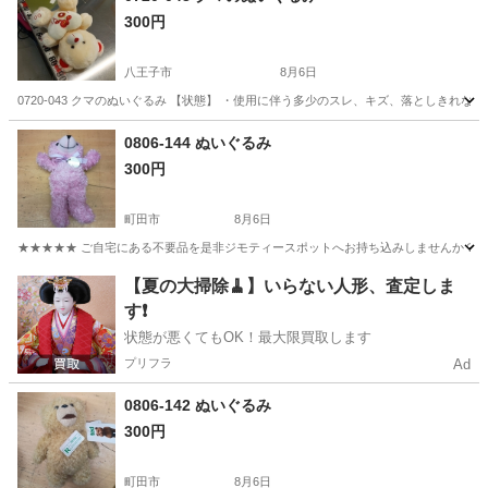
300円
八王子市
8月6日
0720-043 クマのぬいぐるみ 【状態】 ・使用に伴う多少のスレ、キズ、落としきれ
東京
八王子市
おもちゃ
クマのぬいぐるみ
0806-144 ぬいぐるみ
300円
町田市
8月6日
★★★★★ ご自宅にある不要品を是非ジモティースポットへお持ち込みしませんか？ 家
東京
町田市
おもちゃ
現地
【夏の大掃除🧹】いらない人形、査定しま
す❗️
状態が悪くてもOK！最大限買取します
プリフラ
Ad
0806-142 ぬいぐるみ
300円
町田市
8月6日