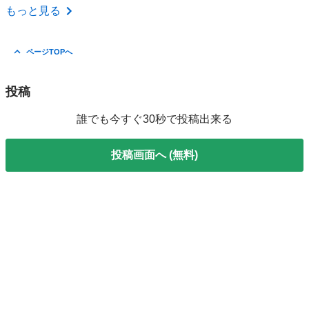
東京
町田市
その他
スヌーピー
もっと見る
ページTOPへ
投稿
誰でも今すぐ30秒で投稿出来る
投稿画面へ (無料)