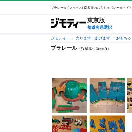
東京
版
都道府県選択
ジモティー
売ります・あげます
おもちゃ
プラレール
（投稿ID : 1nwr7r）