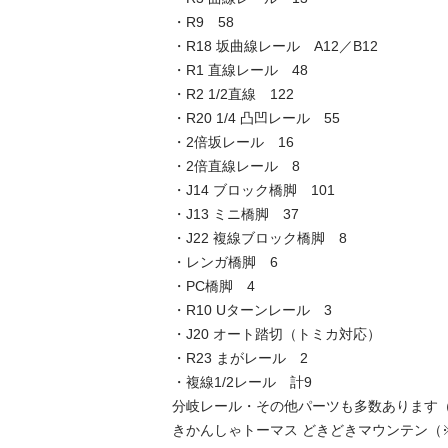
・R9　58

・R18 坂曲線レール　A12／B12

・R1 直線レール　48

・R2 1/2直線　122

・R20 1/4 凸凹レール　55

・2倍坂レール　16

・2倍直線レール　8

・J14 ブロック橋脚　101

・J13 ミニ橋脚　37

・J22 複線ブロック橋脚　8

・レンガ橋脚　6

・PC橋脚　4

・R10 Uターンレール　3

・J20 オート踏切（トミカ対応）

・R23 まがレール　2

・複線1/2レール　計9

分岐レール・その他パーツも多数あります（
きかんしゃトーマス どきどきマウンテン（