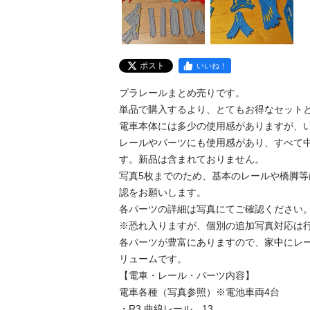
ポスト
いいね！
プラレールまとめ売りです。

単品で購入するより、とてもお得なセットと
電車本体には多少の使用感がありますが、い
レールやパーツにも使用感があり、すべて
す。新品は含まれておりません。

写真5枚までのため、基本のレールや橋脚
認をお願いします。

各パーツの詳細は写真にてご確認ください。
※恐れ入りますが、個別の追加写真対応は行
各パーツが豊富にありますので、家中にレ
リュームです。

【電車・レール・パーツ内容】

電車各種（写真参照）※電池車両4台

・R3 曲線レール　13
