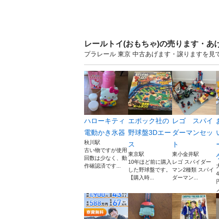
レールトイ(おもちゃ)の売ります・あ
プラレール 東京 中古あげます・譲りますを
ハローキティ
エポック社の
レゴ スパイ
電動かき氷器
野球盤3Dエー
ダーマンセッ
秋川駅
ス
ト
古い物ですが使用
東京駅
東小金井駅
回数は少なく、動
10年ほど前に購入
レゴ スパイダー
作確認済です...
した野球盤です。
マン2種類 スパイ
【購入時...
ダーマン...