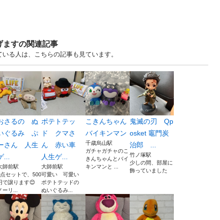
げますの関連記事
見ている人は、こちらの記事も見ています。
おさるの ぬ
ポテトテッ
こきんちゃん
鬼滅の刃 Qp
いぐるみ ぷ
ド クマさ
バイキンマン
osket 竈門炭
千歳烏山駅
ーさん 人生
ん 赤い車
治郎 ...
ガチャガチャのこ
竹ノ塚駅
ゲ...
人生ゲ...
きんちゃんとバイ
少しの間、部屋に
大師前駅
大師前駅
キンマンと ...
飾っていました
4点セットで、500
可愛い 可愛い
円で譲ります😊
ポテトテッドの
ノーリ...
ぬいぐるみ...