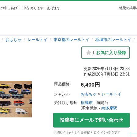
プラレール (マックス) 南多摩のおもちゃ《レールトイ》の中古あげます・譲ります｜ジモティーで不用品の処分
中古
売ります・あげます
地元の掲示
おもちゃ
レールトイ
東京都のレールトイ
稲城市のレールトイ
1
お気に入り登録
更新
2026年7月18日 23:33
作成
2026年7月18日 23:31
商品価格
6,400円
ジャンル
おもちゃ
 > 
レールトイ
受け渡し場所
稲城市
 - 向陽台
JR南武線 - 
南多摩駅
投稿者にメールで問い合わせ
※問い合わせは会員登録とログイン必須です