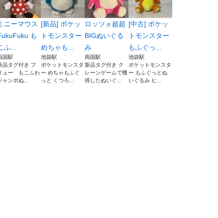
ミニーマウス
[新品] ポケッ
ロッツォ超超
[中古] ポケッ
FukuFuku も
トモンスター
BIGぬいぐる
トモンスター
こふ...
めちゃも...
み
もふぐっ...
両国駅
池袋駅
両国駅
池袋駅
新品タグ付き フ
ポケットモンスタ
新品タグ付き ク
ポケットモンスタ
リュー もこふわ
ー めちゃもふぐ
レーンゲームで獲
ー もふぐっとぬ
ジャンボぬ...
っと くつろ...
得したぬいぐ...
いぐるみ ヒ...