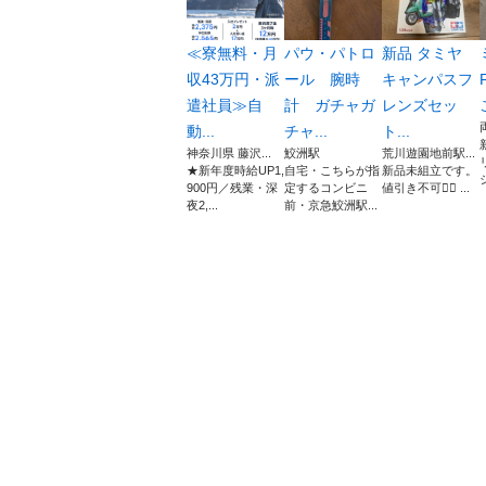
≪寮無料・月
パウ・パトロ
新品 タミヤ
収43万円・派
ール 腕時
キャンパスフ
遣社員≫自
計 ガチャガ
レンズセッ
動...
チャ...
ト...
神奈川県 藤沢...
鮫洲駅
荒川遊園地前駅...
★新年度時給UP1,
自宅・こちらが指
新品未組立です。
900円／残業・深
定するコンビニ
値引き不可🙇‍♂️ ...
夜2,...
前・京急鮫洲駅...