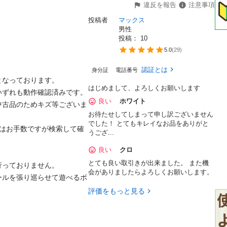
違反を報告
注意事項
投稿者
マックス
男性
投稿： 
10
5.0
(
29
)
認証とは
身分証
電話番号
なっております。

はじめまして、よろしくお願いします
ずれも動作確認済みです。

良い
ホワイト
中古品のためキズ等ございま
お待たせしてしまって申し訳ございません
でした！ とてもキレイなお品をありがと
等はお手数ですが検索して確
うござ...
良い
クロ


とても良い取引きが出来ました。 また機
っておりません。

会がありましたらよろしくお願いします。
ールを張り巡らせて遊べるボ
評価をもっと見る