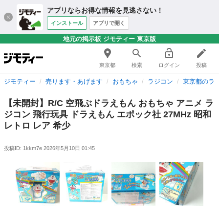
アプリならお得な情報を見逃さない！
インストール
アプリで開く
地元の掲示板 ジモティー 東京版
東京都
検索
ログイン
投稿
ジモティー
売ります・あげます
おもちゃ
ラジコン
東京都のラ
【未開封】R/C 空飛ぶドラえもん おもちゃ アニメ ラ
ジコン 飛行玩具 ドラえもん エポック社 27MHz 昭和
レトロ レア 希少
投稿ID: 1kkm7e
2026年5月10日 01:45