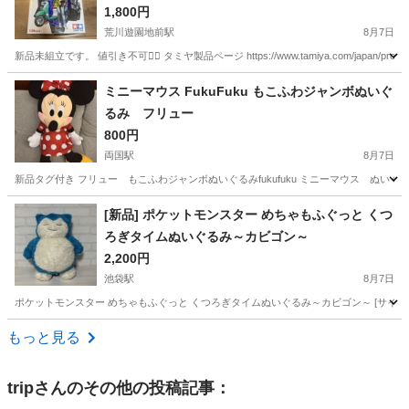
1,800円
荒川遊園地前駅
8月7日
新品未組立です。 値引き不可🙇‍♂️ タミヤ製品ページ https://www.tamiya.com/japan/pro
東京
北区
荒川遊園地前駅
模型、プラモデル
タミヤ
ミニーマウス FukuFuku もこふわジャンボぬいぐ
るみ フリュー
800円
両国駅
8月7日
新品タグ付き フリュー もこふわジャンボぬいぐるみfukufuku ミニーマウス ぬいぐ
東京
墨田区
両国駅
おもちゃ
[新品] ポケットモンスター めちゃもふぐっと くつ
ろぎタイムぬいぐるみ～カビゴン～
2,200円
池袋駅
8月7日
ポケットモンスター めちゃもふぐっと くつろぎタイムぬいぐるみ～カビゴン～ [サイズ] 約42
東京
豊島区
池袋駅
おもちゃ
カビゴン
もっと見る
trip
さんのその他の投稿記事：