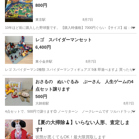
800円
東京駅
8月7日
10年ほど前に購入した野球盤です。 【購入時価格】7000円ぐらい 【サイズ】縦：44
東京
中央区
東京駅
おもちゃ
レゴ スパイダーマンセット
6,400円
東小金井駅
8月7日
レゴ スパイダーマン2種類 スパイダーマンフィギュアズ 5体 即遊べますよ 買ったら結
東京
小金井市
東小金井駅
おもちゃ
ラプンツェル
おさるの ぬいぐるみ ぷーさん 人生ゲームの4
点セット譲ります
500円
大師前駅
8月7日
4点セットで、500円で譲ります😊 ノーリターン ノークレームです ツルハドラッグ入口
東京
足立区
大師前駅
おもちゃ
人生ゲーム
【夏の大掃除🧹】いらない人形、査定しま
す❗️
状態が悪くてもOK！最大限買取します