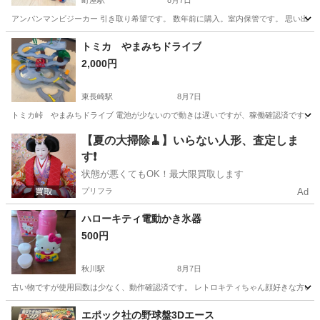
町屋駅
8月7日
アンパンマンビジーカー 引き取り希望です。 数年前に購入。室内保管です。 思い出は
東京
荒川区
町屋駅
おもちゃ
アンパンマンビジーカー
トミカ やまみちドライブ
2,000円
東長崎駅
8月7日
トミカ峠 やまみちドライブ 電池が少ないので動きは遅いですが、稼働確認済です。 
東京
豊島区
東長崎駅
ミニカー
【夏の大掃除🧹】いらない人形、査定しま
す❗️
状態が悪くてもOK！最大限買取します
プリフラ
Ad
ハローキティ電動かき氷器
500円
秋川駅
8月7日
古い物ですが使用回数は少なく、動作確認済です。 レトロキティちゃん顔好きな方いか
東京
あきる野市
秋川駅
おもちゃ
エポック社の野球盤3Dエース