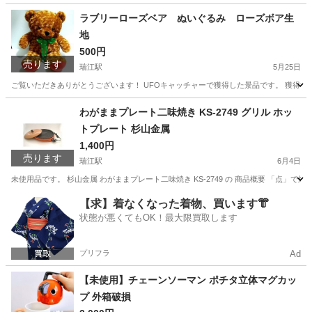
ラブリーローズベア ぬいぐるみ ローズボア生
地
500円
売ります
瑞江駅
5月25日
ご覧いただきありがとうございます！ UFOキャッチャーで獲得した景品です。 獲得後
東京
江戸川区
瑞江駅
おもちゃ
ラブリーローズベア
わがままプレート二味焼き KS-2749 グリル ホッ
トプレート 杉山金属
1,400円
売ります
瑞江駅
6月4日
未使用品です。 杉山金属 わがままプレート二味焼き KS-2749 の 商品概要 「点
東京
江戸川区
瑞江駅
調理器具
グリル
【求】着なくなった着物、買います👘
状態が悪くてもOK！最大限買取します
プリフラ
Ad
【未使用】チェーンソーマン ポチタ立体マグカッ
プ 外箱破損