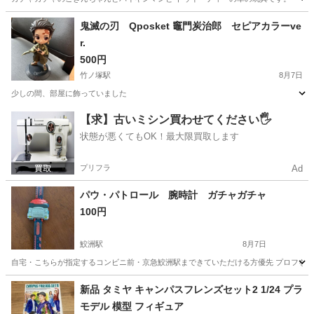
東京
世田谷区
千歳烏山駅
おもちゃ
鬼滅の刃 Qposket 竈門炭治郎 セピアカラーve
r.
500円
竹ノ塚駅
8月7日
少しの間、部屋に飾っていました
東京
足立区
竹ノ塚駅
フィギュア
竈門炭治郎
【求】古いミシン買わせてください🖐️
状態が悪くてもOK！最大限買取します
プリフラ
Ad
パウ・パトロール 腕時計 ガチャガチャ
100円
鮫洲駅
8月7日
自宅・こちらが指定するコンビニ前・京急鮫洲駅まできていただける方優先 プロフを読ん
東京
品川区
鮫洲駅
おもちゃ
ガチャガチャ
新品 タミヤ キャンパスフレンズセット2 1/24 プラ
モデル 模型 フィギュア