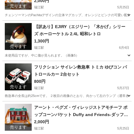
2,000円
売ります
瑞江駅
5月25日
チェンソーマンのPachitaデザインの立体マグカップ、オレンジとピンクの可愛い配色。 - キャラク
東京
江戸川区
瑞江駅
食器
ポチタ
【訳あり】EJIRY（エジリー）「木かげ」シリー
ズ ホーローケトル 2.4L 昭和レトロ
1,300円
売ります
瑞江駅
6月4日
未使用品ですが、中に傷が見られます。（画像5）
東京
江戸川区
瑞江駅
調理器具
木かげ
フリクション サイレン救急車 トミカ ゆびコン パ
トロールカー 2台セット
800円
売ります
瑞江駅
5月27日
救急車の全長は約25cmです。 ２枚目の画像のとおり、向かって左のランプ（通常赤色）が
東京
江戸川区
瑞江駅
おもちゃ
救急車
アーント・ペグズ・ヴィレッジストアモチーフ ポ
ップコーンバケット Duffy and Friends-ダッフィ
ー＆フレンズ 東京ディズニーシー
2,000円
売ります
瑞江駅
5月25日