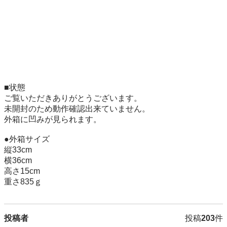
■状態

ご覧いただきありがとうございます。

未開封のため動作確認出来ていません。

外箱に凹みが見られます。

●外箱サイズ

縦33cm

横36cm

高さ15cm

重さ835ｇ
投稿者
投稿
203
件