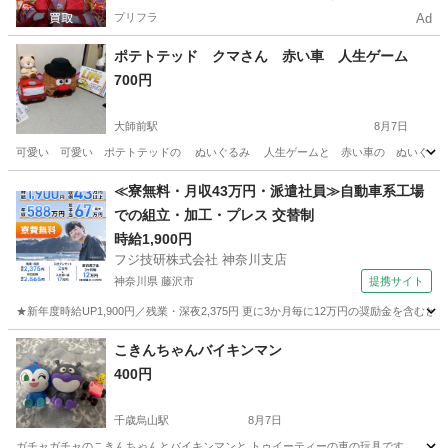
プリフラ
Ad
ポテトテッド クマさん 赤い車 人生ゲーム
700円
大師前駅
8月7日
可愛い 可愛い ポテトテッドの ぬいぐるみ 人生ゲームと 赤い車の ぬいぐるみ ミニク
東京
足立区
大師前駅
おもちゃ
人生ゲーム
≪寮無料・月収43万円・派遣社員≫自動車系工場
での組立・加工・プレス 交替制
時給1,900円
フジ技研株式会社 神奈川支店
神奈川県 藤沢市
提携サイト
★新年度時給UP1,900円／残業・深夜2,375円 更に3か月毎に12万円の奨励金を含む
神奈川
藤沢市
その他
こきんちゃんバイキンマン
400円
千歳烏山駅
8月7日
ガチャガチャのこきんちゃんとバイキンマンと トゥイーティーの車の玩具です。