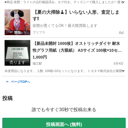
■商品 状態：ライトの点灯確認済み。タグ付き。ディズニーで購入しましたが一度も使
東京
江戸川区
瑞江駅
その他
ポップコーン
【夏の大掃除🧹】いらない人形、査定しま
す❗️
状態が悪くてもOK！最大限買取します
プリフラ
Ad
【新品未開封 1000枚】オストリッチダイヤ 耐水
性グラフ用紙（方眼紙） A3サイズ 100枚×10セッ
ト OSTRICH WATER PROOF GRAPH PAPER
1,000円
売ります
瑞江駅
6月4日
未使用品になります。 入数: 100枚×10セットになります。 トヨタマ株式会社が展開するブラ
東京
江戸川区
瑞江駅
その他
方眼紙
ページTOPへ
投稿
誰でも今すぐ30秒で投稿出来る
投稿画面へ (無料)