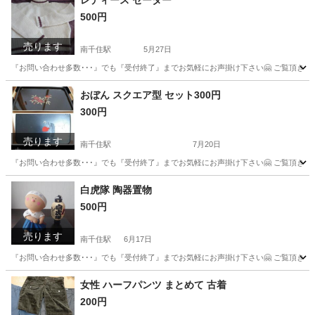
レディース セーター
500円
売ります
南千住駅
5月27日
『お問い合わせ多数･･･』でも『受付終了』までお気軽にお声掛け下さい🤗 ご覧頂きありがと
東京
台東区
南千住駅
セーター
電車
おぼん スクエア型 セット300円
300円
売ります
南千住駅
7月20日
『お問い合わせ多数･･･』でも『受付終了』までお気軽にお声掛け下さい🤗 ご覧頂きあり
東京
台東区
南千住駅
家庭用品
おぼん
白虎隊 陶器置物
500円
売ります
南千住駅
6月17日
『お問い合わせ多数･･･』でも『受付終了』までお気軽にお声掛け下さい🤗 ご覧頂きあ
東京
荒川区
南千住駅
インテリア雑貨/小物
置物
女性 ハーフパンツ まとめて 古着
200円