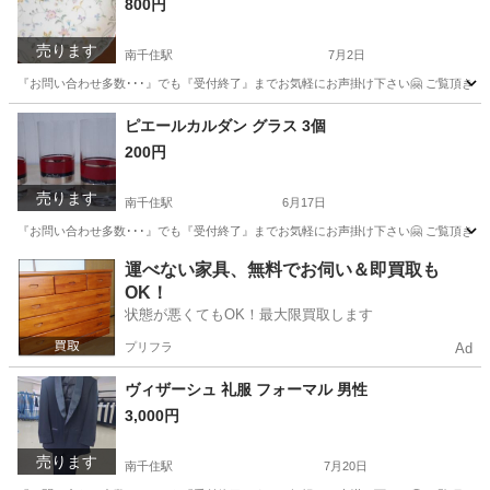
800円
売ります
南千住駅
7月2日
『お問い合わせ多数･･･』でも『受付終了』までお気軽にお声掛け下さい🤗 ご覧頂きあり
東京
台東区
南千住駅
食器
ボーンチャイナ
ピエールカルダン グラス 3個
200円
売ります
南千住駅
6月17日
『お問い合わせ多数･･･』でも『受付終了』までお気軽にお声掛け下さい🤗 ご覧頂きあり
東京
台東区
南千住駅
食器
グラス
運べない家具、無料でお伺い＆即買取も
OK！
状態が悪くてもOK！最大限買取します
プリフラ
Ad
ヴィザーシュ 礼服 フォーマル 男性
3,000円
売ります
南千住駅
7月20日