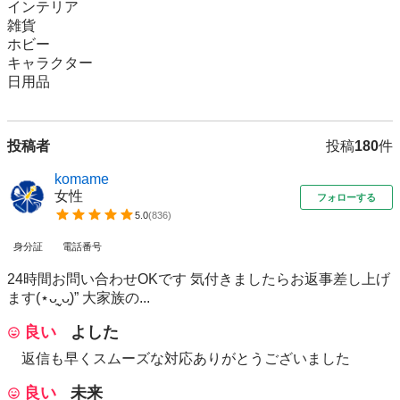
インテリア

雑貨

ホビー

キャラクター

日用品
投稿者
投稿
180
件
komame
女性
フォローする
5.0
(
836
)
身分証
電話番号
24時間お問い合わせOKです 気付きましたらお返事差し上げ
ます(⋆ᴗ͈ˬᴗ͈)” 大家族の...
良い
よした
返信も早くスムーズな対応ありがとうございました
良い
未来