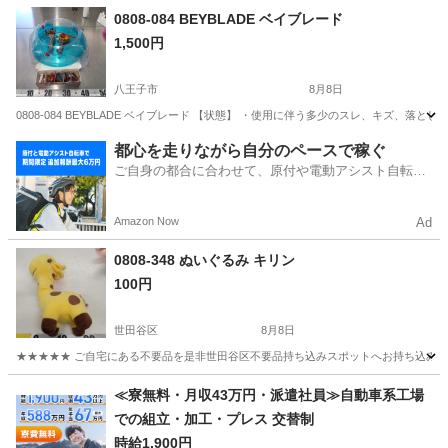
東京
練馬区
新桜台駅
ミニカー
0808-084 BEYBLADE ベイブレード
1,500円
八王子市
8月8日
0808-084 BEYBLADE ベイブレード 【状態】 ・使用に伴う多少のスレ、キズ、
東京
八王子市
おもちゃ
ベイブレード
都心を走りながら自分のペースで稼ぐ
ご自身の都合に合わせて、原付や電動アシスト自転車
で配達
Amazon Now
Ad
0808-348 ぬいぐるみ キリン
100円
世田谷区
8月8日
★★★★★ ご自宅にある不要品を是非世田谷区不要品持ち込みスポットへお持ち込みしません
東京
世田谷区
おもちゃ
キリン
≪寮無料・月収43万円・派遣社員≫自動車系工場
での組立・加工・プレス 交替制
時給1,900円