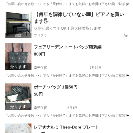
『お問い合わせ多数･･･』でも『受付終了』までお気軽にお声掛け下さい🤗 ご覧頂きあり
東京
台東区
南千住駅
家庭用品
風呂
【何年も調律していない🎹】ピアノを買い
ます🖐️
状態が悪くてもOK！最大限買取します
プリフラ
Ad
フェアリーデン トートバッグ猫刺繍
800円
売ります
南千住駅
7月12日
『お問い合わせ多数･･･』でも『受付終了』までお気軽にお声掛け下さい🤗 ご覧頂きあり
東京
台東区
南千住駅
バッグ
カバン
ポーチ･バッグ 1個50円
50円
売ります
南千住駅
6月1日
『お問い合わせ多数･･･』でも『受付終了』までお気軽にお声掛け下さい🤗 ご覧頂きあ
東京
荒川区
南千住駅
バッグ
日用品
レア★ナルミ Theo-Dore プレート