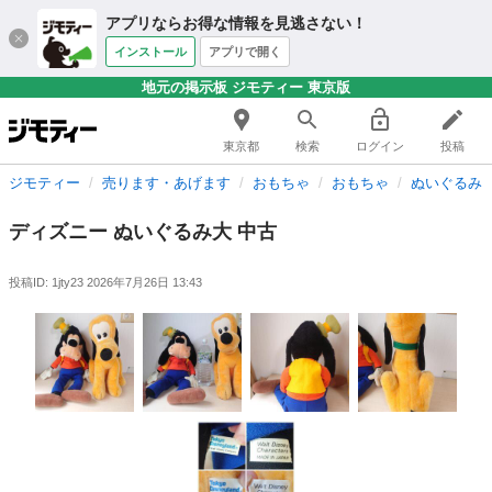
アプリならお得な情報を見逃さない！
インストール
アプリで開く
地元の掲示板 ジモティー 東京版
東京都
検索
ログイン
投稿
ジモティー
売ります・あげます
おもちゃ
おもちゃ
ぬいぐるみ
ディズニー ぬいぐるみ大 中古
投稿ID: 1jty23
2026年7月26日 13:43