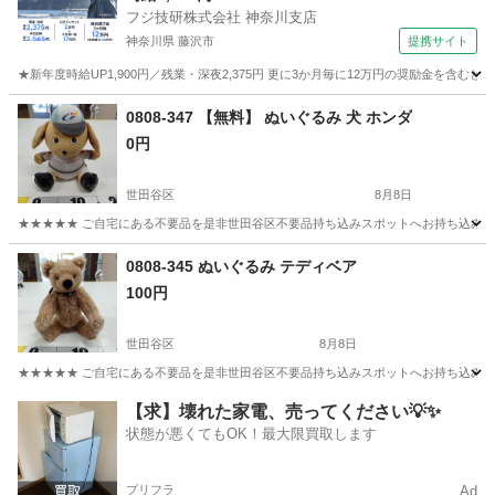
フジ技研株式会社 神奈川支店
神奈川県 藤沢市
提携サイト
★新年度時給UP1,900円／残業・深夜2,375円 更に3か月毎に12万円の奨励金を含む
神奈川
藤沢市
その他
0808-347 【無料】 ぬいぐるみ 犬 ホンダ
0円
世田谷区
8月8日
★★★★★ ご自宅にある不要品を是非世田谷区不要品持ち込みスポットへお持ち込みしません
東京
世田谷区
おもちゃ
スポット
0808-345 ぬいぐるみ テディベア
100円
世田谷区
8月8日
★★★★★ ご自宅にある不要品を是非世田谷区不要品持ち込みスポットへお持ち込みしません
東京
世田谷区
おもちゃ
テディベア
【求】壊れた家電、売ってください💡✨
状態が悪くてもOK！最大限買取します
プリフラ
Ad