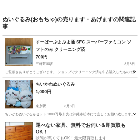
ぬいぐるみ(おもちゃ)の売ります・あげますの関連記
事
すーぱーぷよぷよ通 SFC スーパーファミコン ソ
フトのみ クリーニング済
700円
三軒茶屋駅
8月8日
ご覧頂きありがとうございます。 ショップでクリーニング済を中古購入したもので問題な
東京
世田谷区
三軒茶屋駅
テレビゲーム
プレイ
ちいかわぬいぐるみ
1,000円
東京駅
8月8日
ちいかわぬいぐるみセット 1000円 取引先は沖縄市松本にて宜しくお願い致します。
東京
中央区
東京駅
おもちゃ
運べない家具、無料でお伺い＆即買取も
OK！
状態が悪くてもOK！最大限買取します