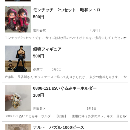
モンチッチ 2つセット 昭和レトロ
500円
世田谷駅
8月8日
モンチッチ2つセットです。 サイズは3枚目のペットボトルをご参考にしてください。
東京
世田谷区
世田谷駅
おもちゃ
銀魂フィギュア
500円
多摩市
8月8日
近藤勲、長谷川さん ガラスケースに飾ってありましたが、 多少の傷等あります。ご理解
東京
多摩市
フィギュア
銀魂
0808-121 ぬいぐるみキーホルダー
100円
世田谷区
8月8日
0808-121 ぬいぐるみキーホルダー 【状態】 ・使用に伴う多少のスレ、キズ、落と
東京
世田谷区
おもちゃ
キーホルダー
ナルト パズル 1000ピース