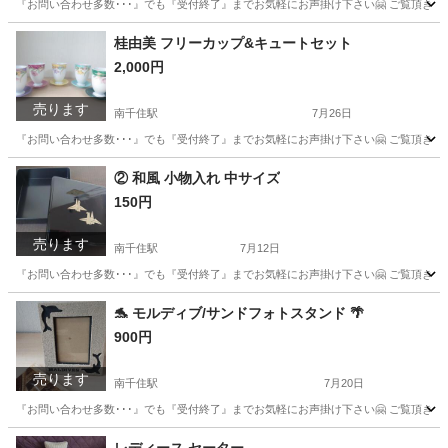
『お問い合わせ多数･･･』でも『受付終了』までお気軽にお声掛け下さい🤗 ご覧頂きあり
東京
台東区
南千住駅
スーツ
礼服
桂由美 フリーカップ&キュートセット
2,000円
売ります
南千住駅
7月26日
『お問い合わせ多数･･･』でも『受付終了』までお気軽にお声掛け下さい🤗 ご覧頂きあり
東京
荒川区
南千住駅
食器
セット
② 和風 小物入れ 中サイズ
150円
売ります
南千住駅
7月12日
『お問い合わせ多数･･･』でも『受付終了』までお気軽にお声掛け下さい🤗 ご覧頂きあり
東京
荒川区
南千住駅
インテリア雑貨/小物
折り鶴
🐬 モルディブ/サンドフォトスタンド 🌴
900円
売ります
南千住駅
7月20日
『お問い合わせ多数･･･』でも『受付終了』までお気軽にお声掛け下さい🤗 ご覧頂きあり
東京
荒川区
南千住駅
インテリア雑貨/小物
お土産