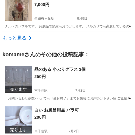
7,000円
聖蹟桜ヶ丘駅
8月8日
ナルトのパズルです。 完成品で額縁もおつけします。 メルカリでも高騰しているので
東京
多摩市
聖蹟桜ヶ丘駅
パズル
額縁
もっと見る
komame
さんのその他の投稿記事：
品のある 小ぶりグラス 3個
250円
売ります
南千住駅
7月2日
『お問い合わせ多数･･･』でも『受付終了』までお気軽にお声掛け下さい🤗 ご覧頂きあり
東京
台東区
南千住駅
食器
グラス
白い お風呂用品 バラ可
200円
売ります
南千住駅
7月2日