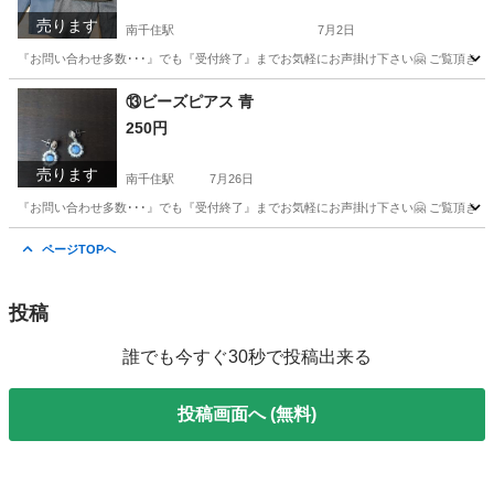
売ります
南千住駅
7月2日
『お問い合わせ多数･･･』でも『受付終了』までお気軽にお声掛け下さい🤗 ご覧頂きありが
東京
台東区
南千住駅
ボトムス
ハーフパンツ
⑬ビーズピアス 青
250円
売ります
南千住駅
7月26日
『お問い合わせ多数･･･』でも『受付終了』までお気軽にお声掛け下さい🤗 ご覧頂きあ
東京
荒川区
南千住駅
アクセサリー
日用品
ページTOPへ
投稿
誰でも今すぐ30秒で投稿出来る
投稿画面へ (無料)