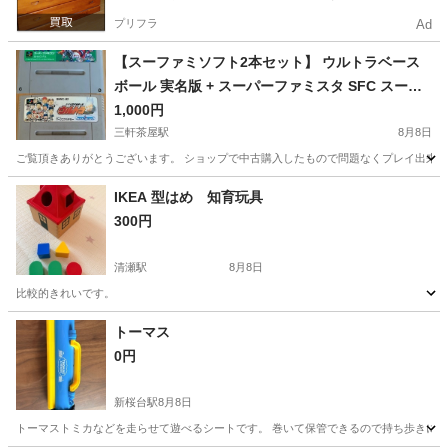
プリフラ
Ad
【スーファミソフト2本セット】 ウルトラベース
ボール 実名版 + スーパーファミスタ SFC スーパ
ーファミコン ソフトのみ
1,000円
三軒茶屋駅
8月8日
ご覧頂きありがとうございます。 ショップで中古購入したもので問題なくプレイ出来る
東京
世田谷区
三軒茶屋駅
テレビゲーム
スーファミ
IKEA 型はめ 知育玩具
300円
清瀬駅
8月8日
比較的きれいです。
東京
清瀬市
清瀬駅
おもちゃ
トーマス
0円
新桜台駅
8月8日
トーマストミカなどを走らせて遊べるシートです。 巻いて保管できるので持ち歩きに