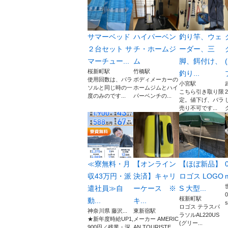
サマーベッド
ハイパーベン
釣り竿、ウェ
２台セット サ
チ・ホームジ
ーダー、三
マーチュー...
ム
脚、餌付け、
桜新町駅
竹橋駅
釣り...
使用回数は、パラ
ボディメーカーの
小宮駅
ソルと同じ時の一
ホームジムとハイ
こちら引き取り限
度のみのです...
パーベンチの...
定。値下げ、バラ
売り不可です...
≪寮無料・月
【オンライン
【ほぼ新品】
収43万円・派
決済】キャリ
ロゴス LOGO
遣社員≫自
ーケース ※
S 大型...
0
桜新町駅
動...
キ...
s
ロゴス テラスパ
神奈川県 藤沢...
東新宿駅
ラソルAL220US
★新年度時給UP1,
メーカー AMERIC
(グリー...
900円／残業・深
AN TOURISTE...