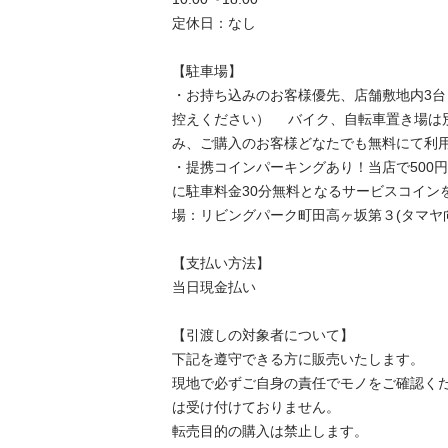
定休日：なし

【駐⾞場】

・お持ち込みのお客様優先、店舗敷地内3
控えください） 　バイク、自転車置き場は
み、ご購入のお客様どなたでも無料にて利用
・提携コインパーキングあり！当店で500
に駐車料金30分無料となるサービスコイン
場：リビングパーク町田高ヶ坂第３(タマヤ向
【⽀払い⽅法】

当日現金払い

【引渡しの対象者について】

下記を遵守できる⽅に販売いたします。

現地で必ずご⾃⾝の責任でモノをご確認く
は受け付けておりません。

転売⽬的の購⼊は禁⽌します。