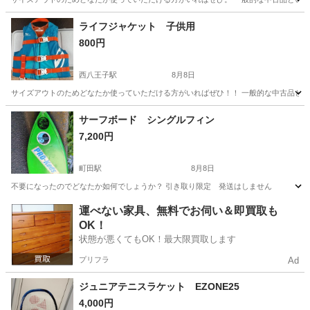
東京
八王子市
西八王子駅
マリンスポーツ
ライフジャケット 子供用
800円
ライフジャケット
西八王子駅
8月8日
サイズアウトのためどなたか使っていただける方がいればぜひ！！ 一般的な中古品と
東京
八王子市
西八王子駅
マリンスポーツ
サーフボード シングルフィン
7,200円
町田駅
8月8日
不要になったのでどなたか如何でしょうか？ 引き取り限定 発送はしません
東京
町田市
町田駅
マリンスポーツ
運べない家具、無料でお伺い＆即買取も
OK！
状態が悪くてもOK！最大限買取します
プリフラ
Ad
ジュニアテニスラケット EZONE25
4,000円