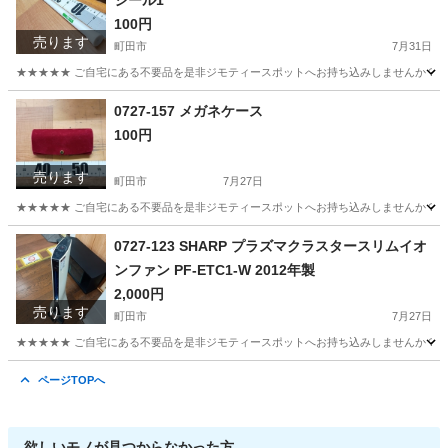
シール1
100円
売ります
町田市
7月31日
★★★★★ ご自宅にある不要品を是非ジモティースポットへお持ち込みしませんか？ 家
東京
町田市
その他
ポール
0727-157 メガネケース
100円
売ります
町田市
7月27日
★★★★★ ご自宅にある不要品を是非ジモティースポットへお持ち込みしませんか？ 家
東京
町田市
インテリア雑貨/小物
メガネ
0727-123 SHARP プラズマクラスタースリムイオ
ンファン PF-ETC1-W 2012年製
2,000円
売ります
町田市
7月27日
★★★★★ ご自宅にある不要品を是非ジモティースポットへお持ち込みしませんか？ 家
東京
町田市
季節、空調家電
現地
ページTOPへ
欲しいモノが見つからなかった方