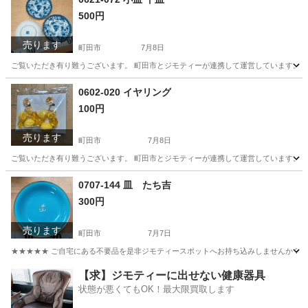
500円
売ります
町田市
7月8日
ご覧いただき有り難うございます。 町田市とジモティーが連携して運営しています。 粗
東京
町田市
食器
リユース
0602-020 イヤリング
100円
売ります
町田市
7月8日
ご覧いただき有り難うございます。 町田市とジモティーが連携して運営しています。 粗
東京
町田市
アクセサリー
リユース
0707-144 皿 たち吉
300円
売ります
町田市
7月7日
★★★★★ ご自宅にある不要品を是非ジモティースポットへお持ち込みしませんか？ 家
東京
町田市
食器
たち吉
【求】ジモティーに出せない健康器具
状態が悪くてもOK！最大限買取します