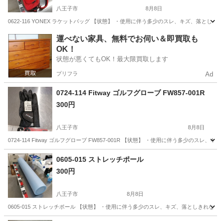
八王子市
8月8日
0622-116 YONEX ラケットバッグ 【状態】 ・使用に伴う多少のスレ、キズ、落
東京
八王子市
テニス
YONEX
運べない家具、無料でお伺い＆即買取も
OK！
状態が悪くてもOK！最大限買取します
プリフラ
Ad
0724-114 Fitway ゴルフグローブ FW857-001R
300円
八王子市
8月8日
0724-114 Fitway ゴルフグローブ FW857-001R 【状態】 ・使用に伴う多
東京
八王子市
ゴルフ
Fitway
0605-015 ストレッチポール
300円
八王子市
8月8日
0605-015 ストレッチポール 【状態】 ・使用に伴う多少のスレ、キズ、落としきれ