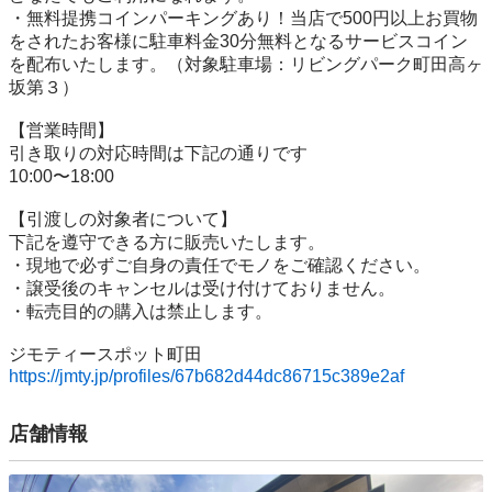
・無料提携コインパーキングあり！当店で500円以上お買物
をされたお客様に駐車料金30分無料となるサービスコイン
を配布いたします。（対象駐車場：リビングパーク町田高ヶ
坂第３）

【営業時間】

引き取りの対応時間は下記の通りです

10:00〜18:00

【引渡しの対象者について】

下記を遵守できる⽅に販売いたします。

・現地で必ずご⾃⾝の責任でモノをご確認ください。

・譲受後のキャンセルは受け付けておりません。 

・転売⽬的の購⼊は禁⽌します。

https://jmty.jp/profiles/67b682d44dc86715c389e2af
店舗情報