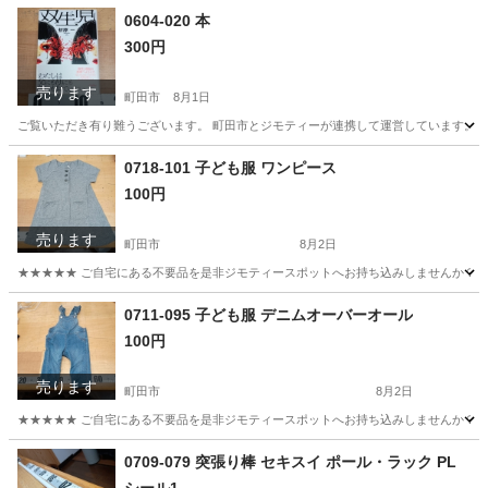
東京
町田市
ゴルフ
リユース
0604-020 本
300円
売ります
町田市
8月1日
ご覧いただき有り難うございます。 町田市とジモティーが連携して運営しています。 粗
東京
町田市
ビジネス、経済
リユース
0718-101 子ども服 ワンピース
100円
売ります
町田市
8月2日
★★★★★ ご自宅にある不要品を是非ジモティースポットへお持ち込みしませんか？ 家
東京
町田市
キッズ用品
現地
0711-095 子ども服 デニムオーバーオール
100円
売ります
町田市
8月2日
★★★★★ ご自宅にある不要品を是非ジモティースポットへお持ち込みしませんか？ 家
東京
町田市
ベビー用品
オーバーオール
0709-079 突張り棒 セキスイ ポール・ラック PL