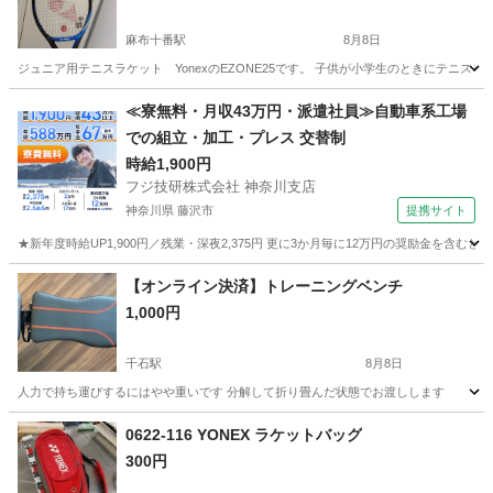
麻布十番駅
8月8日
ジュニア用テニスラケット YonexのEZONE25です。 子供が小学生のときにテニス
東京
港区
麻布十番駅
テニス
≪寮無料・月収43万円・派遣社員≫自動車系工場
での組立・加工・プレス 交替制
時給1,900円
フジ技研株式会社 神奈川支店
神奈川県 藤沢市
提携サイト
★新年度時給UP1,900円／残業・深夜2,375円 更に3か月毎に12万円の奨励金を含む
神奈川
藤沢市
その他
【オンライン決済】トレーニングベンチ
1,000円
千石駅
8月8日
人力で持ち運びするにはやや重いです 分解して折り畳んだ状態でお渡しします
東京
文京区
千石駅
フィットネス、トレーニング
ベンチ
0622-116 YONEX ラケットバッグ
300円