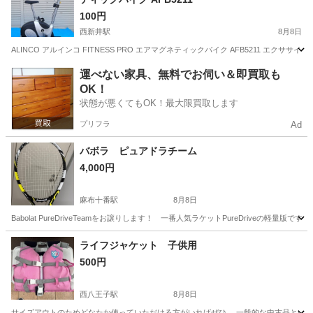
100円
西新井駅
8月8日
ALINCO アルインコ FITNESS PRO エアマグネティックバイク AFB5211 エ
東京
足立区
西新井駅
フィットネス、トレーニング
運べない家具、無料でお伺い＆即買取も
OK！
状態が悪くてもOK！最大限買取します
プリフラ
Ad
バボラ ピュアドラチーム
4,000円
麻布十番駅
8月8日
Babolat PureDriveTeamをお譲りします！ 一番人気ラケットPureDriveの
東京
港区
麻布十番駅
テニス
ライフジャケット 子供用
500円
西八王子駅
8月8日
サイズアウトのためどなたか使っていただける方がいればぜひ。 一般的な中古品とい