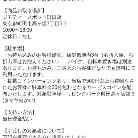
【商品お取引場所】

ジモティースポット町田店

東京都町田市高ヶ坂7丁目5-1

10:00〜18:00

定休日：なし

【駐⾞場】

・お持ち込みのお客様優先、店舗敷地内3台（右折入庫、右
折出庫はお控えください） 　バイク、自転車置き場は別途
あります。お持ち込み、ご購入のお客様どなたでも無料にて
利用いただけます。

・提携コインパーキングあり！当店で500円以上お買物をさ
れたお客様に駐車料金30分無料となるサービスコインを配
布いたします。対象駐車場：リビングパーク町田高ヶ坂第３
(タマヤ向かい)

【⽀払い⽅法】

当日現金払い

【引渡しの対象者について】

下記を遵守できる⽅に販売いたします。
