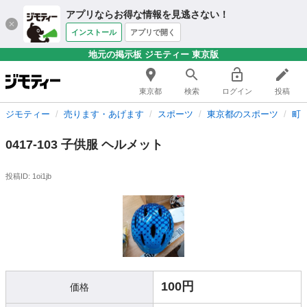
アプリならお得な情報を見逃さない！
インストール
アプリで開く
地元の掲示板 ジモティー 東京版
東京都
検索
ログイン
投稿
ジモティー
売ります・あげます
スポーツ
東京都のスポーツ
町
0417-103 子供服 ヘルメット
投稿ID: 1oi1jb
100円
価格