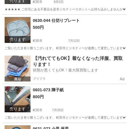
売ります
町田市
8月2日
★★★★★ ご自宅にある不要品を是非ジモティースポットへお持ち込みしませんか？ 家
東京
町田市
セーター
現地
0630-044 仕切りプレート
500円
売ります
町田市
7月12日
ご覧いただき有り難うございます。 町田市とジモティーが連携して運営しています。 粗
東京
町田市
食器
リユース
【汚れててもOK】着なくなった洋服、買取
ります！
状態が悪くてもOK！最大限買取します
プリフラ
Ad
0601-073 障子紙
800円
売ります
町田市
7月25日
ご覧いただき有り難うございます。 町田市とジモティーが連携して運営しています。 粗
東京
町田市
カーペット/マット/ラグ
リユース
0621-072 小皿 平皿