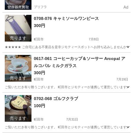
プリフラ
Ad
0708-076 キャミソールワンピース
300円
売ります
町田市
7月8日
★★★★★ ご自宅にある不要品を是非ジモティースポットへお持ち込みしませんか？ 家
東京
町田市
ワンピース
キャミソール
0617-061 コーヒーカップ＆ソーサー Arcopal ア
ルコパル ミルクガラス
300円
売ります
町田市
7月19日
ご覧いただき有り難うございます。 町田市とジモティーが連携して運営しています。 粗
東京
町田市
食器
Arcopal
0702-068 ゴルフクラブ
100円
売ります
町田市
7月31日
ご覧いただき有り難うございます。 町田市とジモティーが連携して運営しています。 粗