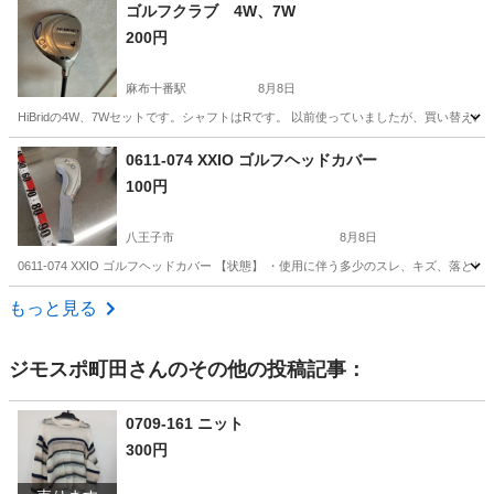
東京
八王子市
フィットネス、トレーニング
ストレッチポール
ゴルフクラブ 4W、7W
200円
麻布十番駅
8月8日
HiBridの4W、7Wセットです。シャフトはRです。 以前使っていましたが、買い替え
東京
港区
麻布十番駅
ゴルフ
0611-074 XXIO ゴルフヘッドカバー
100円
八王子市
8月8日
0611-074 XXIO ゴルフヘッドカバー 【状態】 ・使用に伴う多少のスレ、キズ、
東京
八王子市
ゴルフ
XXIO
もっと見る
ジモスポ町田
さんのその他の投稿記事：
0709-161 ニット
300円