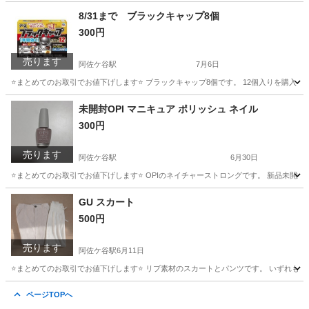
東京
杉並区
阿佐ケ谷駅
ベビー用品
おくるみ
8/31まで ブラックキャップ8個
300円
売ります
阿佐ケ谷駅
7月6日
⭐️まとめてのお取引でお値下げします⭐️ ブラックキャップ8個です。 12個入りを購入
東京
杉並区
阿佐ケ谷駅
家庭用品
阿佐ヶ谷駅
未開封OPI マニキュア ポリッシュ ネイル
300円
売ります
阿佐ケ谷駅
6月30日
⭐️まとめてのお取引でお値下げします⭐️ OPIのネイチャーストロングです。 新品未
東京
杉並区
阿佐ケ谷駅
ネイル
マニキュア
GU スカート
500円
売ります
阿佐ケ谷駅
6月11日
⭐️まとめてのお取引でお値下げします⭐️ リブ素材のスカートとパンツです。 いずれも
東京
杉並区
阿佐ケ谷駅
ボトムス
阿佐ヶ谷駅
ページTOPへ