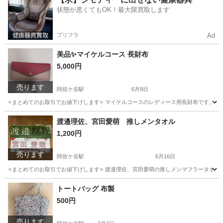
状態が悪くてもOK！最大限買取します
プリフラ
Ad
美品✨マイケルコース 長財布
5,000円
売ります
阿佐ケ谷駅
6月8日
⭐️まとめてのお取引でお値下げします⭐️ マイケルコースのレディース用長財布です。 
東京
杉並区
阿佐ケ谷駅
小物
渡邉理佐、宮田愛萌 推しメンタオル
1,200円
売ります
阿佐ケ谷駅
6月16日
⭐️まとめてのお取引でお値下げします⭐️ 渡邉理佐、宮田愛萌の推しメンマフラータオル2枚
東京
杉並区
阿佐ケ谷駅
その他
タオル
トートバッグ 布製
500円
売ります