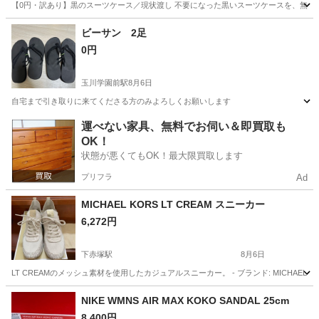
【0円・訳あり】黒のスーツケース／現状渡し 不要になった黒いスーツケースを、無料で
東京
小平市
一橋学園駅
バッグ
ビーサン 2足
0円
玉川学園前駅
8月6日
自宅まで引き取りに来てくださる方のみよろしくお願いします
東京
町田市
玉川学園前駅
靴
運べない家具、無料でお伺い＆即買取も
OK！
状態が悪くてもOK！最大限買取します
プリフラ
Ad
MICHAEL KORS LT CREAM スニーカー
6,272円
下赤塚駅
8月6日
LT CREAMのメッシュ素材を使用したカジュアルスニーカー。 - ブランド: MICHAEL KORS - 
東京
練馬区
下赤塚駅
靴
MICHAEL KORS
NIKE WMNS AIR MAX KOKO SANDAL 25cm
8,400円