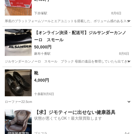
下赤塚駅
8月6日
厚底のプラットフォームソールとエアユニットを搭載した、ボリューム感のあるスポーティーなサンダルです。 
東京
練馬区
下赤塚駅
靴
【オンライン決済・配送可】ジルサンダーカンノ
ーロ スモール
50,000円
麻布十番駅
8月6日
ジルサンダーカンノーロ スモール ブラック 母親の遺品を整理していたら出てきたも
東京
港区
麻布十番駅
バッグ
靴
4,000円
十条駅
8月6日
ローファー22.5cm
東京
北区
十条駅
靴
【求】ジモティーに出せない健康器具
状態が悪くてもOK！最大限買取します
プリフラ
Ad