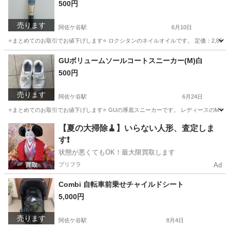
500円
売ります
阿佐ケ谷駅
6月10日
⭐️まとめてのお取引でお値下げします⭐️ ロクシタンのネイルオイルです。 定価：2,8
東京
杉並区
阿佐ケ谷駅
ネイル
ロクシタン
GUボリュームソールコートスニーカー(M)白
500円
売ります
阿佐ケ谷駅
6月24日
⭐️まとめてのお取引でお値下げします⭐️ GUの厚底スニーカーです。 レディースのMサイ
東京
杉並区
阿佐ケ谷駅
靴
阿佐ヶ谷駅
【夏の大掃除🧹】いらない人形、査定しま
す❗️
状態が悪くてもOK！最大限買取します
プリフラ
Ad
Combi 自転車前乗せチャイルドシート
5,000円
売ります
阿佐ケ谷駅
8月4日