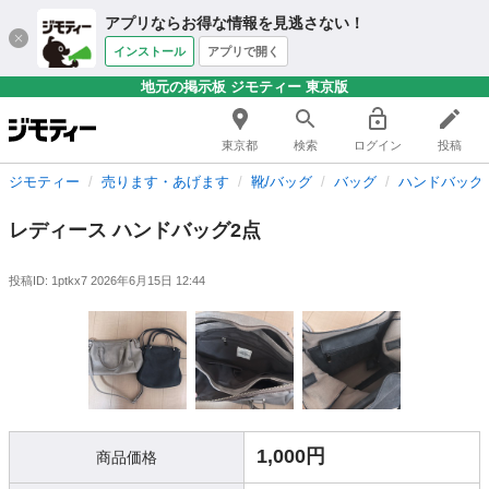
アプリならお得な情報を見逃さない！
インストール
アプリで開く
地元の掲示板 ジモティー 東京版
東京都
検索
ログイン
投稿
ジモティー
売ります・あげます
靴/バッグ
バッグ
ハンドバッグ
レディース ハンドバッグ2点
投稿ID: 1ptkx7
2026年6月15日 12:44
1,000円
商品価格