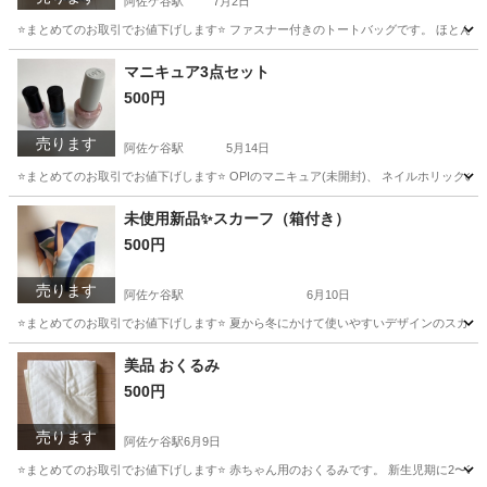
阿佐ケ谷駅
7月2日
⭐️まとめてのお取引でお値下げします⭐️ ファスナー付きのトートバッグです。 ほとん
東京
杉並区
阿佐ケ谷駅
バッグ
阿佐ヶ谷駅
マニキュア3点セット
500円
売ります
阿佐ケ谷駅
5月14日
⭐️まとめてのお取引でお値下げします⭐️ OPIのマニキュア(未開封)、 ネイルホリッ
東京
杉並区
阿佐ケ谷駅
ネイル
マニキュア
未使用新品✨スカーフ（箱付き）
500円
売ります
阿佐ケ谷駅
6月10日
⭐️まとめてのお取引でお値下げします⭐️ 夏から冬にかけて使いやすいデザインのスカー
東京
杉並区
阿佐ケ谷駅
小物
阿佐ヶ谷駅
美品 おくるみ
500円
売ります
阿佐ケ谷駅
6月9日
⭐️まとめてのお取引でお値下げします⭐️ 赤ちゃん用のおくるみです。 新生児期に2〜