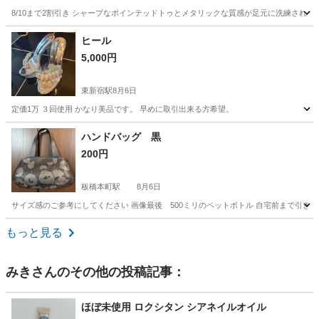
8/10まで2割引き シャープなポインテッドトゥとメタリックな質感が足元に洗練された
東京
文京区
駒込駅
靴
ヒール
5,000円
東新宿駅
8月6日
定価1万 ３回使用 かなり美品です。 早めに取引出来る方希望。
東京
新宿区
東新宿駅
靴
ヒール
ハンドバッグ 黒
200円
板橋本町駅
8月6日
サイズ感のご参考にしてください 画像最後 500ミリのペットボトル 自宅前まで引き取りに来てい
東京
板橋区
板橋本町駅
バッグ
ペットボトル
もっと見る
みき
さんのその他の投稿記事：
ほぼ未使用 ロクシタン シアネイルオイル