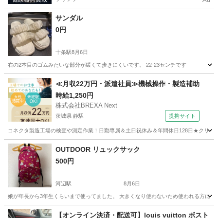
サンダル
0円
十条駅
8月6日
右の2本目のゴムみたいな部分が緩くて歩きにくいです。 22-23センチです
東京
北区
十条駅
靴
ゴム
≪月収22万円・派遣社員≫機械操作・製造補助
時給1,250円
株式会社BREXA Next
茨城県 静駅
提携サイト
コネクタ製造工場の検査や測定作業！日勤専属＆土日祝休み＆年間休日128日★クリーン
茨城
常陸大宮市
静駅
その他
OUTDOOR リュックサック
500円
河辺駅
8月6日
娘が年長から3年生くらいまで使ってました。 大きくなり使わないため使われる方に 自宅
東京
青梅市
河辺駅
バッグ
いなげや
【オンライン決済・配送可】louis vuitton ボスト