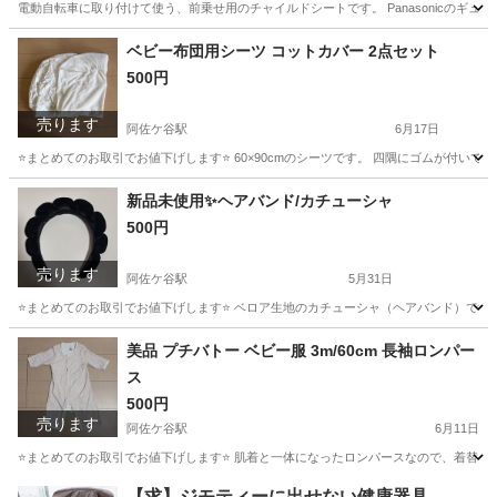
電動自転車に取り付けて使う、前乗せ用のチャイルドシートです。 Panasonicのギ
東京
杉並区
阿佐ケ谷駅
ベビー用品
ベビー布団用シーツ コットカバー 2点セット
500円
売ります
阿佐ケ谷駅
6月17日
⭐️まとめてのお取引でお値下げします⭐️ 60×90cmのシーツです。 四隅にゴムが付
東京
杉並区
阿佐ケ谷駅
ベビー用品
シーツ
新品未使用✨ヘアバンド/カチューシャ
500円
売ります
阿佐ケ谷駅
5月31日
⭐️まとめてのお取引でお値下げします⭐️ ベロア生地のカチューシャ（ヘアバンド）です
東京
杉並区
阿佐ケ谷駅
アクセサリー
カチューシャ
美品 プチバトー ベビー服 3m/60cm 長袖ロンパー
ス
500円
売ります
阿佐ケ谷駅
6月11日
⭐️まとめてのお取引でお値下げします⭐️ 肌着と一体になったロンパースなので、着替え
東京
杉並区
阿佐ケ谷駅
ベビー用品
ロンパース
【求】ジモティーに出せない健康器具