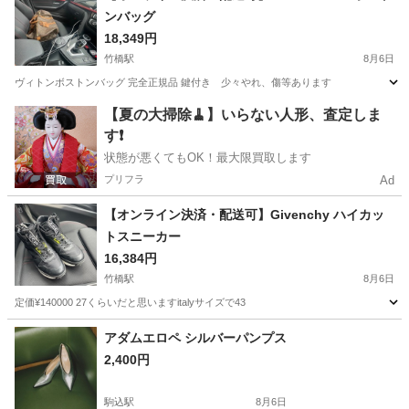
ンバッグ
18,349円
竹橋駅
8月6日
ヴィトンボストンバッグ 完全正規品 鍵付き 少々やれ、傷等あります
東京
千代田区
竹橋駅
バッグ
louis vuitton
【夏の大掃除🧹】いらない人形、査定しま
す❗️
状態が悪くてもOK！最大限買取します
プリフラ
Ad
【オンライン決済・配送可】Givenchy ハイカッ
トスニーカー
16,384円
竹橋駅
8月6日
定価¥140000 27くらいだと思いますitalyサイズで43
東京
千代田区
竹橋駅
靴
アダムエロペ シルバーパンプス
2,400円
駒込駅
8月6日