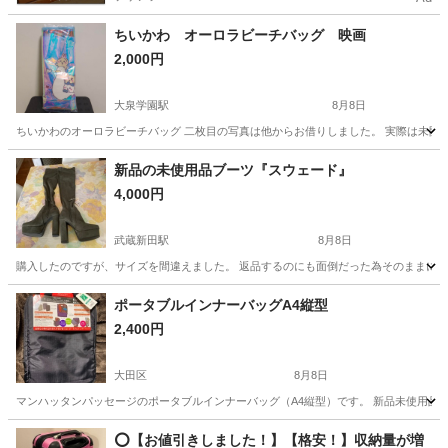
ちいかわ オーロラビーチバッグ 映画
2,000円
大泉学園駅
8月8日
ちいかわのオーロラビーチバッグ 二枚目の写真は他からお借りしました。 実際は未開
東京
練馬区
大泉学園駅
バッグ
新品の未使用品ブーツ『スウェード』
4,000円
武蔵新田駅
8月8日
購入したのですが、サイズを間違えました。 返品するのにも面倒だった為そのままにし
東京
大田区
武蔵新田駅
靴
ポータブルインナーバッグA4縦型
2,400円
大田区
8月8日
マンハッタンパッセージのポータブルインナーバッグ（A4縦型）です。 新品未使用品です。定
東京
大田区
バッグ
マンハッタンパッセージ
⭕️【お値引きしました！】【格安！】収納量が増