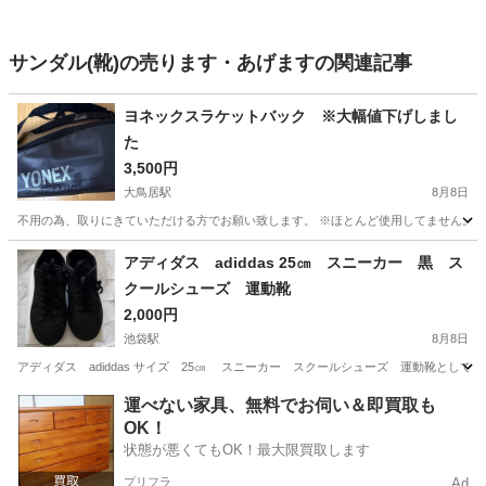
サンダル(靴)の売ります・あげますの関連記事
ヨネックスラケットバック ※大幅値下げしまし
た
3,500円
大鳥居駅
8月8日
不用の為、取りにきていただける方でお願い致します。 ※ほとんど使用してません。 
東京
大田区
大鳥居駅
バッグ
アディダス adiddas 25㎝ スニーカー 黒 ス
クールシューズ 運動靴
2,000円
池袋駅
8月8日
アディダス adiddas サイズ 25㎝ スニーカー スクールシューズ 運動靴として
東京
豊島区
池袋駅
靴
運動靴
運べない家具、無料でお伺い＆即買取も
OK！
状態が悪くてもOK！最大限買取します
プリフラ
Ad