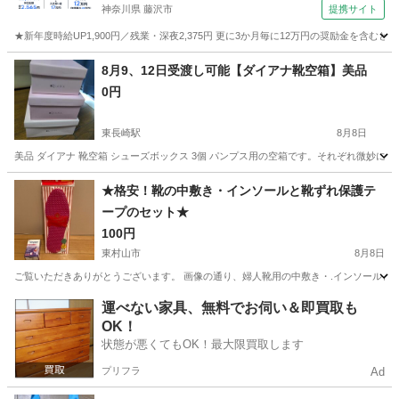
神奈川県 藤沢市
提携サイト
★新年度時給UP1,900円／残業・深夜2,375円 更に3か月毎に12万円の奨励金を含む
神奈川
藤沢市
その他
8月9、12日受渡し可能【ダイアナ靴空箱】美品
0円
東長崎駅
8月8日
美品 ダイアナ 靴空箱 シューズボックス 3個 パンプス用の空箱です。それぞれ微妙に
東京
豊島区
東長崎駅
靴
空箱
★格安！靴の中敷き・インソールと靴ずれ保護テ
ープのセット★
100円
東村山市
8月8日
ご覧いただきありがとうございます。 画像の通り、婦人靴用の中敷き・.インソールと靴
東京
東村山市
靴
テープ
運べない家具、無料でお伺い＆即買取も
OK！
状態が悪くてもOK！最大限買取します
プリフラ
Ad