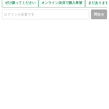
ぜひ譲ってください
オンライン決済で購入希望
まだあります
問合せ
初めての方へ
利用規約
プライバシーポリシー
プライバシー・ステートメント
健全化に資する運用方針
お問い合わせ
運営会社
サイトマップ
ご利用ガイド
フリーワードで探す
PC版で表示
都道府県選択
特定商取引法の表示
利用者情報の外部送信について
© 2011-
2026
Jmty, Inc.