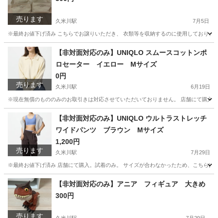
売ります
久米川駅
7月5日
※最終お値下げ済み こちらでお譲りいただき、 衣類等を収納するのに使用しておりました。
東京
東村山市
久米川駅
生活雑貨
無印良品
【非対面対応のみ】UNIQLO スムースコットンポ
ロセーター イエロー Mサイズ
0円
売ります
久米川駅
6月19日
※現在無償のもののみのお取引きは対応させていただいておりません。 店舗にて購入。 
東京
東村山市
久米川駅
セーター
UNIQLO
【非対面対応のみ】UNIQLO ウルトラストレッチ
ワイドパンツ ブラウン Mサイズ
1,200円
売ります
久米川駅
7月29日
※最終お値下げ済み 店舗にて購入。試着のみ。 サイズが合わなかったため、こちらは出
東京
東村山市
久米川駅
服/ファッション
スギ薬局
【非対面対応のみ】アニア フィギュア 大きめ
300円
売ります