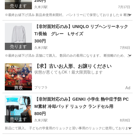
200円
売ります
久米川駅
7月17日
※最終お値下げ済み 新品未使用未開封。 パントリーにて保管しておりました☺️ 断捨
東京
東村山市
久米川駅
コスメ/ヘルスケア
クレージュ
【非対面対応のみ】UNIQLO リブヘンリーネック
T/長袖 グレー Lサイズ
300円
売ります
久米川駅
7月6日
※最終お値下げ済み 店舗にて購入。 数回のみの着用になります。 断捨離のため、こちらは出
東京
東村山市
久米川駅
服/ファッション
UNIQLO
【求】古いお人形、お譲りください
状態が悪くてもOK！最大限買取します
プリフラ
Ad
【非対面対応のみ】GENKI 小学生 熱中症予防 PC
M素材 冷却パッド リュック ランドセル用
800円
売ります
久米川駅
8月8日
新品にて購入。 子どもの学童用のリュックと習い事用のリュックに使用しておりました