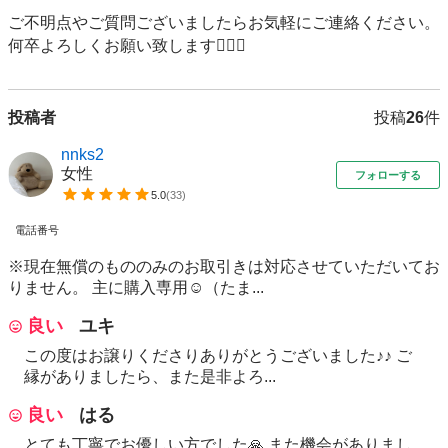
ご不明点やご質問ございましたらお気軽にご連絡ください。

何卒よろしくお願い致します🙇🏻‍♀️
投稿者
投稿
26
件
nnks2
女性
フォローする
5.0
(
33
)
電話番号
※現在無償のもののみのお取引きは対応させていただいてお
りません。 主に購入専用☺️（たま...
良い
ユキ
この度はお譲りくださりありがとうございました♪♪ ご
縁がありましたら、また是非よろ...
良い
はる
とても丁寧でお優しい方でした🙏 また機会がありまし