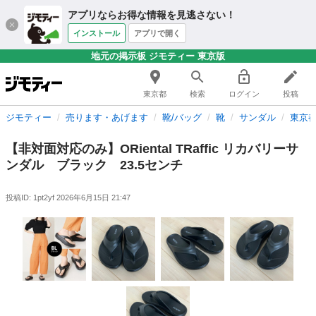
アプリならお得な情報を見逃さない！
インストール
アプリで開く
地元の掲示板 ジモティー 東京版
東京都
検索
ログイン
投稿
ジモティー
売ります・あげます
靴/バッグ
靴
サンダル
東京
【非対面対応のみ】ORiental TRaffic リカバリーサ
ンダル ブラック 23.5センチ
投稿ID: 1pt2yf
2026年6月15日 21:47