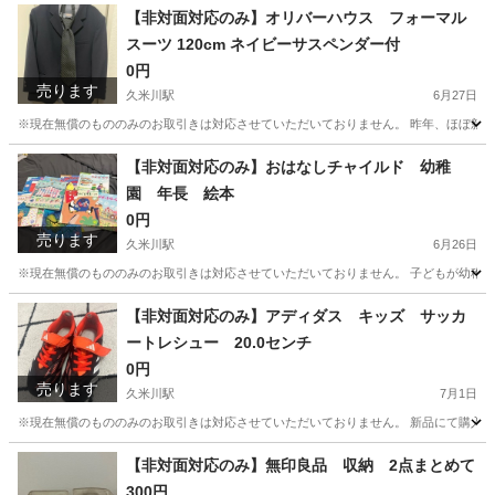
東京
東村山市
久米川駅
生活雑貨
【非対面対応のみ】オリバーハウス フォーマル
スーツ 120cm ネイビーサスペンダー付
0円
売ります
久米川駅
6月27日
※現在無償のもののみのお取引きは対応させていただいておりません。 昨年、ほぼ新品の
東京
東村山市
久米川駅
子供用品
オリバー
【非対面対応のみ】おはなしチャイルド 幼稚
園 年長 絵本
0円
売ります
久米川駅
6月26日
※現在無償のもののみのお取引きは対応させていただいておりません。 子どもが幼稚園の年長
東京
東村山市
久米川駅
キッズ用品
チャイルド
【非対面対応のみ】アディダス キッズ サッカ
ートレシュー 20.0センチ
0円
売ります
久米川駅
7月1日
※現在無償のもののみのお取引きは対応させていただいておりません。 新品にて購入。 子ども
東京
東村山市
久米川駅
子供用品
サッカートレシュー
【非対面対応のみ】無印良品 収納 2点まとめて
300円