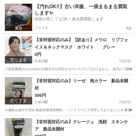
東京
東村山市
久米川駅
生活雑貨
tower
【汚れOK‼️】古い洋服、一袋まるまる買取
します✨
状態が悪くてもOK！最大限買取します
プリフラ
Ad
【非対面対応のみ】【訳あり】メウロ リプフェ
イス＆ネックマスク ホワイト グレー
0円
売ります
久米川駅
7月17日
※現在無償のもののみのお取引きは対応させていただいておりません。 楽天にて購入。 
東京
東村山市
久米川駅
服/ファッション
【非対面対応のみ】リーゼ 泡カラー 新品未開
封
300円
売ります
久米川駅
7月17日
※最終お値下げ済み 新品未使用未開封。 パントリーにて保管しておりました☺️ 断捨離中
東京
東村山市
久米川駅
コスメ/ヘルスケア
パントリー
【非対面対応のみ】クレージュ 洗顔 スキンケ
ア 新品未開封