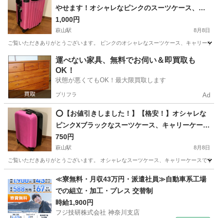
やせます！オシャレなピンクのスーツケース、キ
ャリーケース！②⭕️
1,000円
萩山駅
8月8日
ご覧いただきありがとうございます。 ピンクのオシャレなスーツケース、キャリーケース
東京
東村山市
萩山駅
バッグ
スーツケース
運べない家具、無料でお伺い＆即買取も
OK！
状態が悪くてもOK！最大限買取します
プリフラ
Ad
⭕️【お値引きしました！】【格安！】オシャレな
ピンクXブラックなスーツケース、キャリーケー
ス！②⭕️
750円
萩山駅
8月8日
ご覧いただきありがとうございます。 オシャレなスーツケース、キャリーケースです。 
東京
東村山市
萩山駅
バッグ
スーツケース
≪寮無料・月収43万円・派遣社員≫自動車系工場
での組立・加工・プレス 交替制
時給1,900円
フジ技研株式会社 神奈川支店