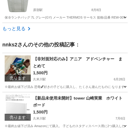
原宿駅
8月8日
保冷ランチバッグ 7L グレー(GY) メーカー THERMOS サーモス 規格/品番 REW-007 サイ
東京
渋谷区
原宿駅
バッグ
もっと見る
nnks2
さんのその他の投稿記事：
【非対面対応のみ】アニア アドベンチャー ま
とめて
1,500円
売ります
久米川駅
6月28日
※最終お値下げ済み 恐竜🦖好きの子どもに購入し、たくさん遊んだものに なります🤍 
東京
東村山市
久米川駅
子供用品
アドベンチャー
【新品未使用未開封】tower 山崎実業 ホワイト
ボード
1,500円
売ります
久米川駅
7月6日
※最終お値下げ済み Amazonにて購入。 子どものスタディスペース用に2つ購入したも