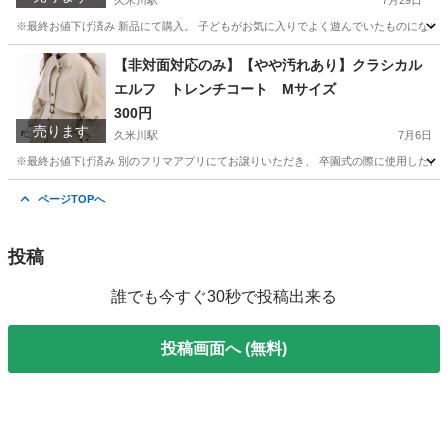
久米川駅
7月29日
※最終お値下げ済み 新品にて購入。 子どもがお気に入りでよく遊んでいたものになります
東京
東村山市
久米川駅
子供用品
アニア
【非対面対応のみ】【やや汚れあり】クラシカル
エルフ トレンチコート Mサイズ
300円
売ります
久米川駅
7月6日
※最終お値下げ済み 別のフリマアプリにてお譲りいただき、 卒園式の際に使用したきり
東京
東村山市
久米川駅
服/ファッション
エルフ
ページTOPへ
投稿
誰でも今すぐ30秒で投稿出来る
投稿画面へ (無料)