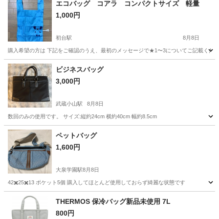
エコバッグ コアラ コンパクトサイズ 軽量
1,000円
初台駅
8月8日
購入希望の方は 下記をご確認のうえ、最初のメッセージで★1〜3についてご記載くださ
東京
渋谷区
初台駅
バッグ
コアラ
ビジネスバッグ
3,000円
武蔵小山駅
8月8日
数回のみの使用です。 サイズ:縦約24cm 横約40cm 幅約8.5cm
東京
品川区
武蔵小山駅
バッグ
ペットバッグ
1,600円
大泉学園駅
8月8日
42✖️25✖️13 ポケット5個 購入してほとんど使用しておらず綺麗な状態です
東京
練馬区
大泉学園駅
バッグ
状態
THERMOS 保冷バッグ新品未使用 7L
800円