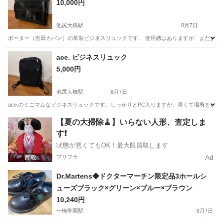
10,000円
池尻大橋駅
8月7日
ポーター（吉田カバン）の革製ビジネスリュックです。 使用感はありますが、まだまだ
東京
世田谷区
池尻大橋駅
バッグ
リュック
ace. ビジネスリュック
5,000円
池尻大橋駅
8月7日
ace.のミニマムなビジネスリュックです。しっかりとPC入りますが、薄くて場所をと
東京
世田谷区
池尻大橋駅
バッグ
リュック
【夏の大掃除🧹】いらない人形、査定しま
す❗️
状態が悪くてもOK！最大限買取します
プリフラ
Ad
Dr.Martens◆ドクターマーチン限定品3ホールシ
ューズブラック×グリーン×ブルー×ブラウン
10,240円
一橋学園駅
8月7日