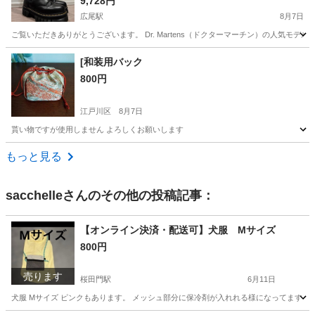
9,728円
広尾駅
8月7日
ご覧いただきありがとうございます。 Dr. Martens（ドクターマーチン）の人気モデル「A
東京
渋谷区
広尾駅
靴
[和装用バック
800円
江戸川区
8月7日
貰い物ですが使用しません よろしくお願いします
東京
江戸川区
バッグ
貰い物
もっと見る
sacchelle
さんのその他の投稿記事：
【オンライン決済・配送可】犬服 Mサイズ
800円
売ります
桜田門駅
6月11日
犬服 Mサイズ ピンクもあります。 メッシュ部分に保冷剤が入れれる様になってます．