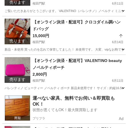
売ります
桜田門駅
6月11日
ご覧いただきありがとうございます。 VALENTINO（バレンチノ）ノベルティ ミニ
東京
千代田区
桜田門駅
バッグ
ノベルティ
【オンライン決済・配送可】クロコダイル調ハン
ドバッグ
15,000円
売ります
桜田門駅
6月14日
新品・未使用 買ったのを忘れて保管してました！ 未使用です。 大変、vipなお鞄です
東京
千代田区
桜田門駅
バッグ
【オンライン決済・配送可】VALENTINO beauty
ノベルティポーチ
2,800円
売ります
桜田門駅
6月11日
バレンティノ ビューティー ノベルティ ポーチ 新品未使用です！ サイズ：約縦16.5cm横2
東京
千代田区
桜田門駅
バッグ
ノベルティ
運べない家具、無料でお伺い＆即買取も
OK！
状態が悪くてもOK！最大限買取します
プリフラ
Ad