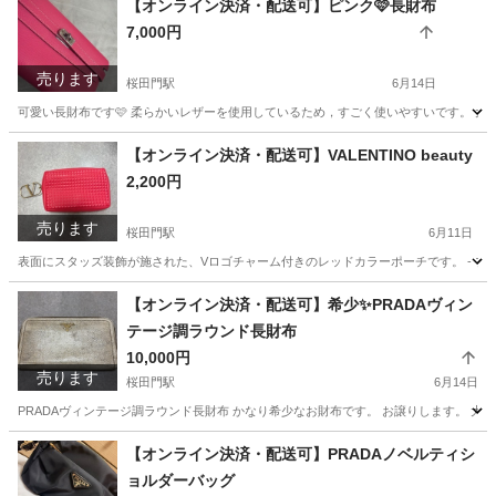
【オンライン決済・配送可】ピンク🩷長財布
7,000円
売ります
桜田門駅
6月14日
可愛い長財布です🩷 柔らかいレザーを使用しているため，すごく使いやすいです。 
東京
千代田区
桜田門駅
小物
【オンライン決済・配送可】VALENTINO beauty
2,200円
売ります
桜田門駅
6月11日
表面にスタッズ装飾が施された、Vロゴチャーム付きのレッドカラーポーチです。 - ブランド: V
東京
千代田区
桜田門駅
バッグ
【オンライン決済・配送可】希少✨PRADAヴィン
テージ調ラウンド長財布
10,000円
売ります
桜田門駅
6月14日
PRADAヴィンテージ調ラウンド長財布 かなり希少なお財布です。 お譲りします。 
東京
千代田区
桜田門駅
バッグ
【オンライン決済・配送可】PRADAノベルティシ
ョルダーバッグ