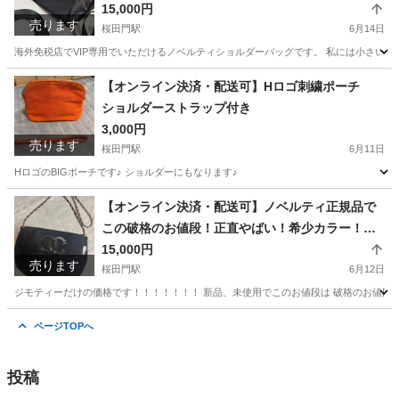
15,000円
売ります
桜田門駅
6月14日
海外免税店でVIP専用でいただけるノベルティショルダーバッグです。 私には小さいた
東京
千代田区
桜田門駅
バッグ
【オンライン決済・配送可】Hロゴ刺繍ポーチ
ショルダーストラップ付き
3,000円
売ります
桜田門駅
6月11日
HロゴのBIGポーチです♪ ショルダーにもなります♪
東京
千代田区
桜田門駅
バッグ
【オンライン決済・配送可】ノベルティ正規品で
この破格のお値段！正直やばい！希少カラー！！C
HANEL ノベルティ ショルダーバッグ
15,000円
売ります
桜田門駅
6月12日
ジモティーだけの価格です！！！！！！！ 新品、未使用でこのお値段は 破格のお値段です
東京
千代田区
桜田門駅
バッグ
ノベルティ
ページTOPへ
投稿