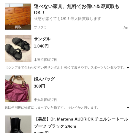
東京
世田谷区
三軒茶屋駅
バッグ
運べない家具、無料でお伺い＆即買取も
OK！
状態が悪くてもOK！最大限買取します
プリフラ
Ad
サンダル
1,040円
本蓮沼駅
8月7日
【シンプルで合わせやすい黒サンダル】 軽くて履きやすいスポーツサンダルです。 オール
東京
板橋区
本蓮沼駅
靴
軽量
婦人バッグ
300円
東大島駅
8月7日
数回使用後に物置にしまっていた物です。 キレイかと思います。
東京
江戸川区
東大島駅
バッグ
婦人
【美品】Dr. Martens AUDRICK チェルシートール
ブーツ ブラック 24cm