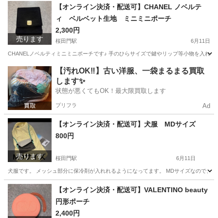
東京
千代田区
桜田門駅
その他
保冷剤
【オンライン決済・配送可】CHANEL ノベルテ
ィ ベルベット生地 ミニミニポーチ
2,300円
売ります
桜田門駅
6月11日
CHANELノベルティミニミニポーチです♪ 手のひらサイズで鍵やリップ等小物を入れる
東京
千代田区
桜田門駅
バッグ
ノベルティ
【汚れOK‼️】古い洋服、一袋まるまる買取
します✨
状態が悪くてもOK！最大限買取します
プリフラ
Ad
【オンライン決済・配送可】犬服 MDサイズ
800円
売ります
桜田門駅
6月11日
犬服です。 メッシュ部分に保冷剤が入れれるようになってます。 MDサイズなので、
東京
千代田区
桜田門駅
その他
保冷剤
【オンライン決済・配送可】VALENTINO beauty
円形ポーチ
2,400円