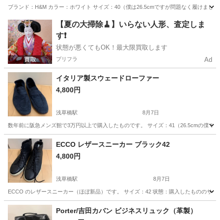
ブランド：H&M カラー：ホワイト サイズ：40（僕は26.5cmですが問題なく履けま
東京
台東区
浅草橋駅
靴
【夏の大掃除🧹】いらない人形、査定しま
す❗️
状態が悪くてもOK！最大限買取します
プリフラ
Ad
イタリア製スウェードローファー
4,800円
浅草橋駅
8月7日
数年前に阪急メンズ館で3万円以上で購入したものです。 サイズ：41（26.5cmの僕
東京
台東区
浅草橋駅
靴
ECCO レザースニーカー ブラック42
4,800円
浅草橋駅
8月7日
ECCO のレザースニーカー（ほぼ新品）です。 サイズ：42 状態：購入したもののサイズ
東京
台東区
浅草橋駅
靴
レザー
Porter/吉田カバン ビジネスリュック（革製）