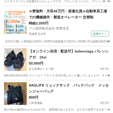
ドクターマーチンの定番3ホールシューズです。ブラックをベースに、グリーン系・ブル
東京
小平市
一橋学園駅
靴
≪寮無料・月収46万円・派遣社員≫自動車系工場
での機械操作・製造オペレーター 交替制
時給2,050円
フジ技研株式会社 関東支店
茨城県 古河市
提携サイト
【古河工場】☆高時給2,050円☆年間手当総額最大79万円☆3年間の手当総額169万円
茨城
古河市
その他
【オンライン決済・配送可】balenciaga バレンシ
アガ 10xl
50,000円
京王多摩センター駅
8月7日
BALENCIAGA 10XL スニーカー ブラック EU42 気に入って履いていました
東京
多摩市
京王多摩センター駅
靴
SAGLIFE リュックサック バックパック メッセ
ンジャーバッグ
800円
三軒茶屋駅
8月7日
高さ46cm,幅28cm,まち12cmです。 使用感がありますが、まだまだ使用できます！