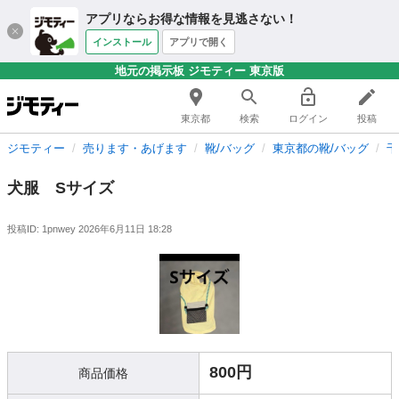
アプリならお得な情報を見逃さない！
インストール
アプリで開く
地元の掲示板 ジモティー 東京版
東京都
検索
ログイン
投稿
ジモティー
売ります・あげます
靴/バッグ
東京都の靴/バッグ
千
犬服 Sサイズ
投稿ID: 1pnwey
2026年6月11日 18:28
800円
商品価格