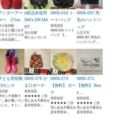
アンダーアー
d新品未使用
0806-016 ト
0806-007 馬
マー 27cm
DM's DR.MA
ートバッグ
毛のハンドバ
東小金井駅
世田谷区
RT...
ッグ
まだまだ履けます
0806-016 トート
光が丘駅
八王子市
がサイズアウトの
バッグ 【...
他にもいろいろ
0806-007 馬毛の
ため出品致し...
ハンドバッグ ...
子ども用長靴
0806-275 が
0806-273
0806-271
19センチ
ま口ポーチ
【無料】 ポー
【無料】 Bon
国立駅
世田谷区
チ
s ...
19センチ長靴で
★★★★★ ご自
世田谷区
世田谷区
す。娘が履いてい
宅にある不要品を
★★★★★ ご自
★★★★★ ご自
ました。すぐ...
是非世田谷...
宅にある不要品を
宅にある不要品を
是非世田谷...
是非世田谷...