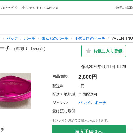
VALENTINO beautyノベルティポーチ (sacchelle) 桜田門のバッグ《ポーチ》の中古あげます・譲ります｜ジモティーで不用品の処分
中古
売ります・あげます
地元の掲示
グ
バッグ
ポーチ
東京都のポーチ
千代田区のポーチ
VALENTI
ポーチ
（投稿ID : 1pnw7z）
お気に入り登録
作成
2026年6月11日 18:29
商品価格
2,800円
配送料
- 円
配送可能地域
全国配送可
ジャンル
バッグ
 > 
ポーチ
受け渡し場所
オンライン決済でご購入いただけます。
チ

購入手続きへ