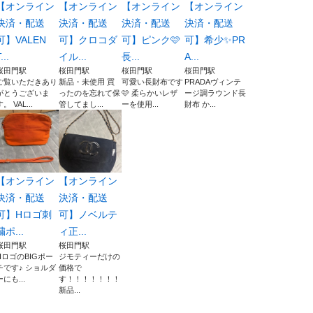
【オンライン
【オンライン
【オンライン
【オンライン
決済・配送
決済・配送
決済・配送
決済・配送
可】VALEN
可】クロコダ
可】ピンク🩷
可】希少✨PR
...
イル...
長...
A...
桜田門駅
桜田門駅
桜田門駅
桜田門駅
ご覧いただきあり
新品・未使用 買
可愛い長財布です
PRADAヴィンテ
がとうございま
ったのを忘れて保
🩷 柔らかいレザ
ージ調ラウンド長
。 VAL...
管してまし...
ーを使用...
財布 か...
【オンライン
【オンライン
決済・配送
決済・配送
可】Hロゴ刺
可】ノベルテ
繍ポ...
ィ正...
桜田門駅
桜田門駅
HロゴのBIGポー
ジモティーだけの
チです♪ ショルダ
価格で
ーにも...
す！！！！！！！
新品...