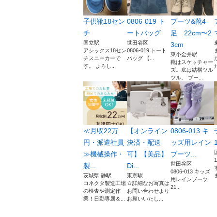
子供靴18セン
0806-019 ト
ブーツ&靴4
チ
ートバッグ
足 22cm〜2
国立駅
世田谷区
3cm
アシックス18セン
0806-019 トート
東小金井駅
チスニーカーで
バッグ 【...
靴はスケッチャー
す。 よろし...
ズ。底は結構ツル
ツル。 ブー...
≪月収22万
【オンライン
0806-013 キ
円・派遣社員
決済・配送
ッズ用レイン
≫機械操作・
可】【美品】
ブーツ...
世田谷区
製...
Di...
0806-013 キッズ
茨城県 静駅
東京駅
用レインブーツ
コネクタ製造工場
☆詳細なお写真は
21...
の検査や測定作
お問い合わせより
業！日勤専属＆...
お願いいたし...