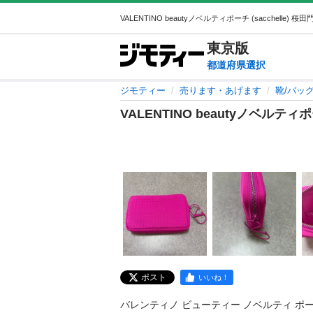
東京
版
都道府県選択
ジモティー
売ります・あげます
靴/バッ
VALENTINO beautyノベルティ
ポスト
いいね！
バレンティノ ビューティー ノベルティ ポー