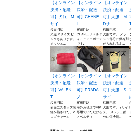
【オンライン
【オンライン
【オンライン
決済・配送
決済・配送
決済・配送
可】犬服 M
可】CHANE
可】犬服 M
サイ...
L...
Dサ...
T
桜田門駅
桜田門駅
桜田門駅
犬服 Mサイズ ピ
CHANELノベルテ
犬服です。 メッ
ンクもあります。
ィミニミニポーチ
シュ部分に保冷剤
メッシュ...
です♪ ...
が入れれるよ...
す
【オンライン
【オンライン
【オンライン
決済・配送
決済・配送
決済・配送
可】VALEN
可】PRADA
可】犬服 S
T...
ノ...
サイ...
桜田門駅
桜田門駅
桜田門駅
表面にスタッズ装
海外免税店でVIP
犬服です。 sサイ
飾が施された、V
専用でいただける
ズ。 メッシュ部
ロゴチャーム...
ノベルティ...
分に保冷剤...