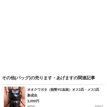
その他(バッグ)の売ります・あげますの関連記事
オオクワガタ（能勢YG血統）オス1匹・メス1匹
新成虫
3,000円
梅島駅
8月8日