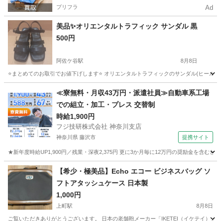
プリフラ
Ad
美品✨オリエンタルトラフィック サンダル 黒
500円
阿佐ケ谷駅
8月8日
⭐️まとめてのお取引でお値下げします⭐️ オリエンタルトラフィックのサンダル(ヒールあ
東京
杉並区
阿佐ケ谷駅
靴
≪寮無料・月収43万円・派遣社員≫自動車系工場
での組立・加工・プレス 交替制
時給1,900円
フジ技研株式会社 神奈川支店
神奈川県 藤沢市
提携サイト
★新年度時給UP1,900円／残業・深夜2,375円 更に3か月毎に12万円の奨励金を含む
神奈川
藤沢市
その他
【希少・極美品】Echo エコー ビジネスバッグ ソ
フトアタッシュケース 日本製
1,000円
上町駅
8月8日
ご覧いただきありがとうございます。 日本の老舗鞄メーカー「IKETEI（イケテイ）」