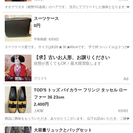
オオクワガタ（能勢YG血統）のペアです。 当方にてブリードした個体となります。 自宅の飼育スペー
東京
足立区
梅島駅
靴/バッグ
能勢
スーツケース
0円
平和島駅
8月8日
スーツケース黒です。 サイズは約20 ✖️ 30 ✖️45cmです。 手で持つハンドルは
東京
大田区
平和島駅
バッグ
【求】古いお人形、お譲りください
状態が悪くてもOK！最大限買取します
プリフラ
Ad
TOD'S トッズ バイカラー フリンジ タッセル ロー
ファー 36 23cm
2,400円
上町駅
8月8日
商品に興味をもっていただき、ありがとうございます。 以下お読みいただき、ご購入をお待ち
東京
世田谷区
上町駅
靴
大容量リュックとバッグセット