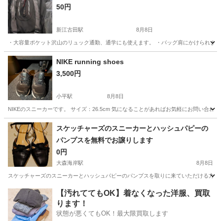
50円
新江古田駅
8月8日
・大容量ポケット沢山のリュック通勤、通学にも使えます。 ・バッグ肩にかけられます
東京
中野区
新江古田駅
バッグ
NIKE running shoes
3,500円
小平駅
8月8日
NIKEのスニーカーです。 サイズ：26.5cm 気になることがあればお気軽にお問い合わ
東京
小平市
小平駅
靴
スケッチャーズのスニーカーとハッシュパピーの
パンプスを無料でお譲りします
0円
大森海岸駅
8月8日
スケッチャーズのスニーカーとハッシュパピーのパンプスを取りに来ていただける方に 無料
東京
品川区
大森海岸駅
靴
【汚れててもOK】着なくなった洋服、買取
ります！
状態が悪くてもOK！最大限買取します