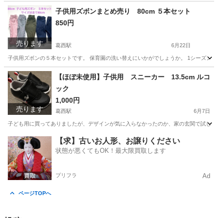
子供用ズボンまとめ売り 80cm ５本セット
850円
売ります
葛西駅
6月22日
子供用ズボンの５本セットです。 保育園の洗い替えにいかがでしょうか。 1シーズンのみ
東京
江戸川区
葛西駅
キッズ用品
【ほぼ未使用】子供用 スニーカー 13.5cm ルコ
ック
1,000円
売ります
葛西駅
6月7日
子ども用に買ってありましたが、デザインが気に入らなかったのか、家の玄関で試し履き
東京
江戸川区
葛西駅
キッズ用品
【求】古いお人形、お譲りください
状態が悪くてもOK！最大限買取します
プリフラ
Ad
ページTOPへ