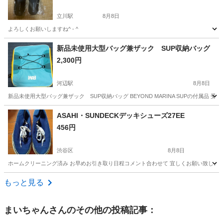
立川駅
8月8日
よろしくお願いしますね^ - ^
東京
立川市
立川駅
靴
新品未使用大型バッグ兼ザック SUP収納バッグ
2,300円
河辺駅
8月8日
新品未使用大型バッグ兼ザック SUP収納バッグ BEYOND MARINA SUPの付属品
東京
青梅市
河辺駅
バッグ
ASAHI・SUNDECKデッキシューズ27EE
456円
渋谷区
8月8日
ホームクリーニング済み お早めお引き取り日程コメント合わせて 宜しくお願い致しま
東京
渋谷区
靴
ASAHI
もっと見る
まいちゃん
さんのその他の投稿記事：