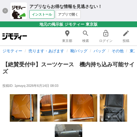
アプリならお得な情報を見逃さない！
インストール
アプリで開く
地元の掲示板 ジモティー 東京版
東京都
検索
ログイン
投稿
ジモティー
売ります・あげます
靴/バッグ
バッグ
その他
東
【絶賛受付中】スーツケース 機内持ち込み可能サイ
ズ
投稿ID: 1pnuyq
2026年6月14日 08:03