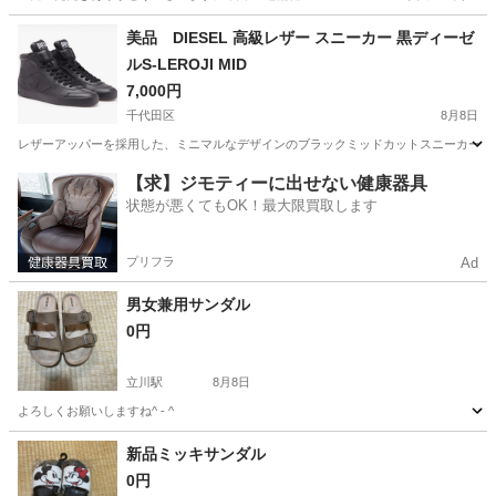
東京
世田谷区
上町駅
バッグ
美品 DIESEL 高級レザー スニーカー 黒ディーゼ
ルS-LEROJI MID
7,000円
千代田区
8月8日
レザーアッパーを採用した、ミニマルなデザインのブラックミッドカットスニーカーです。 価格
東京
千代田区
靴
【求】ジモティーに出せない健康器具
状態が悪くてもOK！最大限買取します
プリフラ
Ad
男女兼用サンダル
0円
立川駅
8月8日
よろしくお願いしますね^ - ^
東京
立川市
立川駅
靴
よろしくお願いします
新品ミッキサンダル
0円