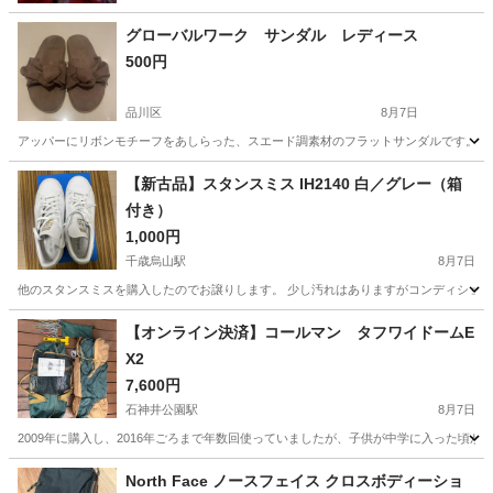
グローバルワーク サンダル レディース
500円
品川区
8月7日
アッパーにリボンモチーフをあしらった、スエード調素材のフラットサンダルです。 ワンシーズンの
東京
品川区
靴
【新古品】スタンスミス IH2140 白／グレー（箱
付き）
1,000円
千歳烏山駅
8月7日
他のスタンスミスを購入したのでお譲りします。 少し汚れはありますがコンディションは良
東京
世田谷区
千歳烏山駅
靴
スタンスミス
【オンライン決済】コールマン タフワイドームE
X2
7,600円
石神井公園駅
8月7日
2009年に購入し、2016年ごろまで年数回使っていましたが、子供が中学に入った頃
東京
練馬区
石神井公園駅
靴/バッグ
North Face ノースフェイス クロスボディーショ