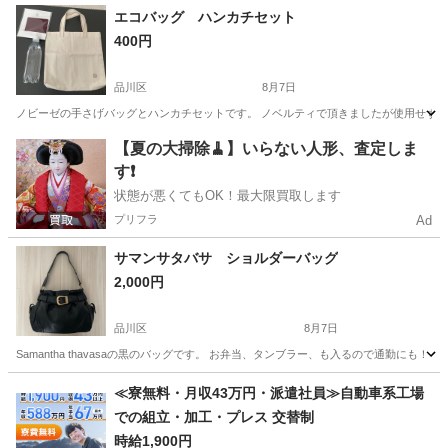
東京
昭島市
靴
ピンク
エコバッグ ハンカチセット
400円
品川区
8月7日
ノビーゼの手さげバッグとハンカチセットです。 ノベルティで頂きましたが使用せず
東京
品川区
バッグ
エコバッグ
【夏の大掃除🧹】いらない人形、査定しま
す❗️
状態が悪くてもOK！最大限買取します
プリフラ
Ad
サマンサタバサ ショルダーバッグ
2,000円
品川区
8月7日
Samantha thavasaの黒のバッグです。 お弁当、タンブラー、も入るので通勤にも！ 
東京
品川区
バッグ
サマンサタバサ
≪寮無料・月収43万円・派遣社員≫自動車系工場
での組立・加工・プレス 交替制
時給1,900円