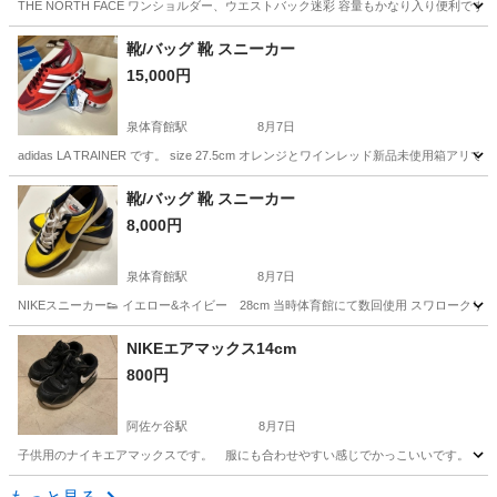
THE NORTH FACE ワンショルダー、ウエストバック迷彩 容量もかなり入り便利
東京
立川市
高松駅
バッグ
ワンショルダー
靴/バッグ 靴 スニーカー
15,000円
泉体育館駅
8月7日
adidas LA TRAINER です。 size 27.5cm オレンジとワインレッド新
東京
立川市
泉体育館駅
靴
adidas
靴/バッグ 靴 スニーカー
8,000円
泉体育館駅
8月7日
NIKEスニーカー👟 イエロー&ネイビー 28cm 当時体育館にて数回使用 スワローク
東京
立川市
泉体育館駅
靴
体育館
NIKEエアマックス14cm
800円
阿佐ケ谷駅
8月7日
子供用のナイキエアマックスです。 服にも合わせやすい感じでかっこいいです。
東京
杉並区
阿佐ケ谷駅
靴