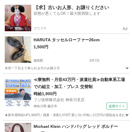
東京
足立区
大師前駅
バッグ
キャリーバック
【求】古いお人形、お譲りください
状態が悪くてもOK！最大限買取します
プリフラ
Ad
HARUTA タッセルローファー26cm
1,500円
蔵前駅
8月7日
本所一丁目まで来られる方のみ購入可
東京
墨田区
蔵前駅
靴
タッセルローファー
≪寮無料・月収43万円・派遣社員≫自動車系工場
での組立・加工・プレス 交替制
時給1,900円
フジ技研株式会社 神奈川支店
神奈川県 藤沢市
提携サイト
★新年度時給UP1,900円／残業・深夜2,375円 更に3か月毎に12万円の奨励金を含む
神奈川
藤沢市
その他
Michael Klein ハンドバッグ レッド ボルドー