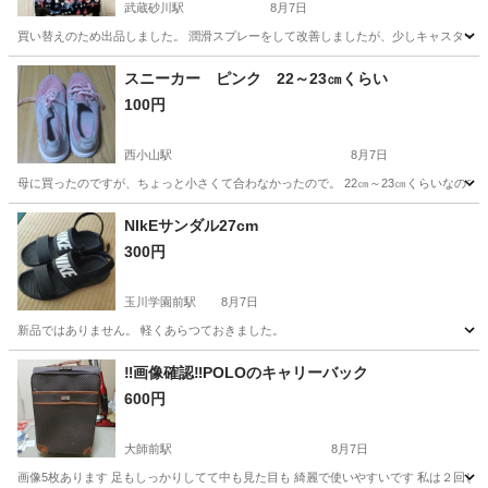
武蔵砂川駅
8月7日
買い替えのため出品しました。 潤滑スプレーをして改善しましたが、少しキャスターの回
東京
武蔵村山市
武蔵砂川駅
バッグ
ムーミン
スニーカー ピンク 22～23㎝くらい
100円
西小山駅
8月7日
母に買ったのですが、ちょっと小さくて合わなかったので。 22㎝～23㎝くらいなので
東京
目黒区
西小山駅
靴
ピンク
NIkEサンダル27cm
300円
玉川学園前駅
8月7日
新品ではありません。 軽くあらつておきました。
東京
町田市
玉川学園前駅
靴/バッグ
‼️画像確認‼️POLOのキャリーバック
600円
大師前駅
8月7日
画像5枚あります 足もしっかりしてて中も見た目も 綺麗で使いやすいです 私は２回しか使って