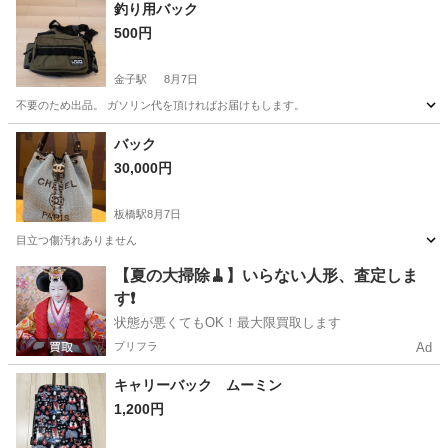
釣り用バック
500円
金子駅
8月7日
不要のため出品。 ガソリン代を頂ければお届けもします。
東京
青梅市
金子駅
バッグ
届け
バック
30,000円
板橋駅
8月7日
目立つ傷汚れありません
東京
板橋区
板橋駅
バッグ
【夏の大掃除🧹】いらない人形、査定しま
す❗️
状態が悪くてもOK！最大限買取します
プリフラ
Ad
キャリーバック ムーミン
1,200円