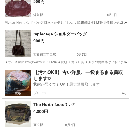
500円
湯島駅
8月7日
Michael Klein ハンドバッグ 目立った傷や汚れなし 縦15最短横18.5最長横30マチ12
東京
文京区
湯島駅
バッグ
rapiecage ショルダーバッグ
900円
西新宿五丁目駅
8月7日
★サイズ 縦19cm 横24cm マチ11cm ★状態 ※角スレあり 多少の使用感はございま
東京
渋谷区
西新宿五丁目駅
バッグ
【汚れOK‼️】古い洋服、一袋まるまる買取
します✨
状態が悪くてもOK！最大限買取します
プリフラ
Ad
The North faceバッグ
4,000円
高松駅
8月7日