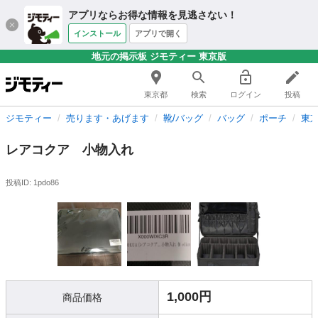
アプリならお得な情報を見逃さない！
インストール
アプリで開く
地元の掲示板 ジモティー 東京版
東京都
検索
ログイン
投稿
ジモティー
売ります・あげます
靴/バッグ
バッグ
ポーチ
東
レアコクア 小物入れ
投稿ID: 1pdo86
1,000円
商品価格