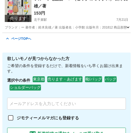
雄／著
153円
売ります
北千束駅
7月21日
ブランド：ー 著作者：鈴木良雄／著 出版者名：小学館 出版年月：201812 商品形態
東京
大田区
北千束駅
マンガ、コミック、アニメ
ページTOPへ
欲しいモノが見つからなかった方
ご希望の条件を登録するだけで、新着情報をいち早くお届け出来ま
す。
東京都
売ります・あげます
靴/バッグ
バッグ
選択中の条件
ショルダーバッグ
ジモティーメルマガにも登録する