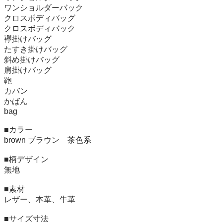
ワンショルダーバック

クロスボディバッグ

クロスボディバック

襷掛けバッグ

たすき掛けバッグ

斜め掛けバッグ

肩掛けバッグ

鞄

カバン

かばん

bag

■カラー

brown ブラウン　茶色系

■柄デザイン

無地

■素材

レザー、本革、牛革

■サイズ寸法
