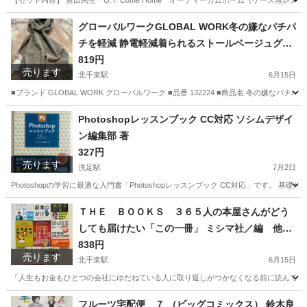
【セット内容】 奥田民生 O.T. Come Home オーティーカムホーム（ケース無レン
東京
大田区
洗足駅
CD
ユニコーン
グローバルワークGLOBAL WORK冬の嫌なパチパ
チを軽減 静電軽減着られるストールベージュグレ
ンチェック55マフラースカーフショールポンチョ
819円
売ります
膝掛けひざ掛けブラウン茶色ベージュチェック長
北千束駅
6月15日
さ約188センチ幅約67センチフリンジ約10センチ
■ブランド GLOBAL WORK グローバルワーク ■品番 132224 ■商品名 冬の嫌なパ
レディース女性用婦人
東京
大田区
北千束駅
小物
グローバルワーク
Photoshopレッスンブック CC対応 ソシムデザイ
ン編集部 著
327円
売ります
洗足駅
7月2日
Photoshopの学習に最適な入門書「Photoshopレッスンブック CC対応」です。 基
東京
大田区
洗足駅
パソコン
ＴＨＥ ＢＯＯＫＳ ３６５人の本屋さんがどう
しても届けたい「この一冊」 ミシマ社／編 他全
8冊セット
838円
売ります
北千束駅
6月15日
「人生もお金もひとつの会社にゆだねている人に取り返しがつかなくなる前に読んでほしい複業の教
東京
大田区
北千束駅
ビジネス、経済
ひろゆき
フルーツ宅配便 ７ （ビッグコミックス） 鈴木良