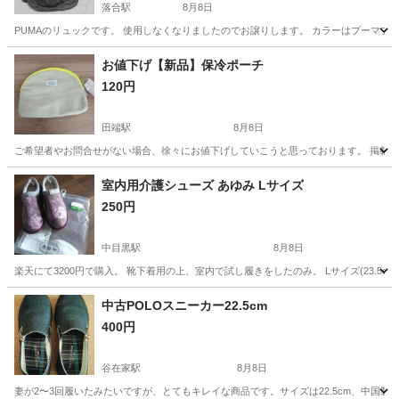
落合駅
8月8日
PUMAのリュックです。 使用しなくなりましたのでお譲りします。 カラーはプーマブラックで
東京
新宿区
落合駅
バッグ
お値下げ【新品】保冷ポーチ
120円
田端駅
8月8日
ご希望者やお問合せがない場合、徐々にお値下げしていこうと思っております。 掲載金額
東京
北区
田端駅
バッグ
室内用介護シューズ あゆみ Lサイズ
250円
中目黒駅
8月8日
楽天にて3200円で購入。 靴下着用の上、室内で試し履きをしたのみ。 Lサイズ(23.5c
東京
目黒区
中目黒駅
靴
シューズ
中古POLOスニーカー22.5cm
400円
谷在家駅
8月8日
妻が2〜3回履いたみたいですが、とてもキレイな商品です。サイズは22.5cm、中国製