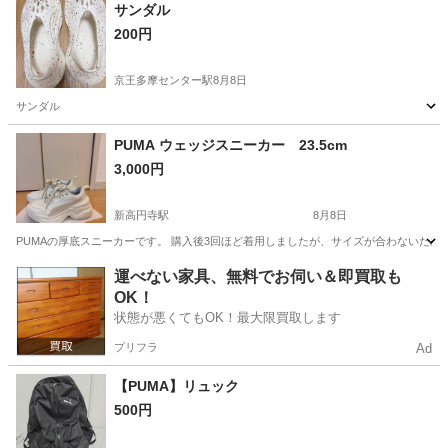
神奈川
藤沢市
その他
サンダル
200円
京王多摩センター駅
8月8日
サンダル
東京
多摩市
京王多摩センター駅
靴
PUMA ウェッジスニーカー 23.5cm
3,000円
新高円寺駅
8月8日
PUMAの厚底スニーカーです。 購入後3回ほど着用しましたが、サイズが合わないため
東京
杉並区
新高円寺駅
靴
運べない家具、無料でお伺い＆即買取も
OK！
状態が悪くてもOK！最大限買取します
プリフラ
Ad
【PUMA】リュック
500円