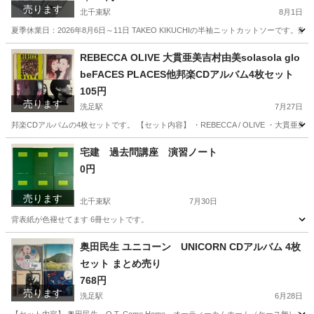
売ります
北千束駅
8月1日
夏季休業日：2026年8月6日～11日 TAKEO KIKUCHIの半袖ニットカットソー
東京
大田区
北千束駅
Tシャツ
TAKEO KIKUCHI
REBECCA OLIVE 大貫亜美吉村由美solasola glo
beFACES PLACES他邦楽CDアルバム4枚セット
105円
売ります
洗足駅
7月27日
邦楽CDアルバムの4枚セットです。 【セット内容】 ・REBECCA / OLIVE ・大貫亜美吉村由美 / sola
東京
大田区
洗足駅
CD
宅建 過去問講座 演習ノート
0円
売ります
北千束駅
7月30日
背表紙が色褪せてます 6冊セットです。
東京
大田区
北千束駅
就職、資格
奥田民生 ユニコーン UNICORN CDアルバム 4枚
セット まとめ売り
768円
売ります
洗足駅
6月28日