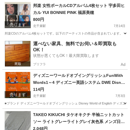
東京
大田区
北千束駅
CD
邦楽 女性ボーカルCDアルバム4枚セット 宇多田ヒ
カル YUI BONNIE PINK 福原美穂
800円
売ります
北千束駅
7月14日
邦楽CDのアルバム4枚セットです。以下のアーティストの作品が含まれています。 ・宇多田ヒカル / First L
東京
大田区
北千束駅
CD
運べない家具、無料でお伺い＆即買取も
OK！
状態が悪くてもOK！最大限買取します
プリフラ
Ad
ディズニーワールドオブイングリッシュFunWith
Words1～4 ディズニー英語システム DWE Disne
y英語教材子供英語
114円
売ります
北千束駅
7月3日
■ブランド ディズニーワールドオブイングリッシュ Disney World of English ディズニー英語システ
東京
大田区
北千束駅
医学、薬学、看護
DWE
TAKEO KIKUCHI タケオキクチ 半袖ニットカット
ソー ライトグレーライトグレイ灰色系 メンズ日本
製mens紳士服トップス
2,048円