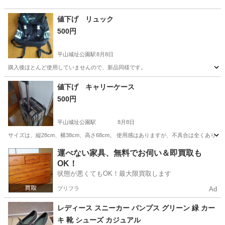
値下げ リュック
500円
平山城址公園駅
8月8日
購入後ほとんど使用していませんので、新品同様です。
東京
八王子市
平山城址公園駅
バッグ
リュック
値下げ キャリーケース
500円
平山城址公園駅
8月8日
サイズは、縦28cm、横38cm、高さ68cm。 使用感はありますが、不具合は全くありま
東京
八王子市
平山城址公園駅
バッグ
キャリー
運べない家具、無料でお伺い＆即買取も
OK！
状態が悪くてもOK！最大限買取します
プリフラ
Ad
レディース スニーカー パンプス グリーン 緑 カー
キ 靴 シューズ カジュアル