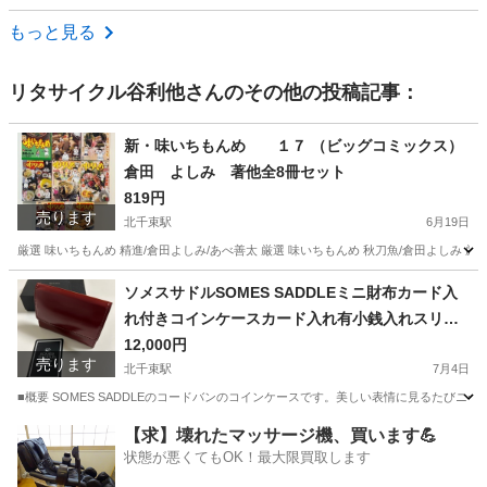
東京
足立区
谷在家駅
靴
商品
もっと見る
リタサイクル谷利他
さんのその他の投稿記事：
新・味いちもんめ １７ （ビッグコミックス）
倉田 よしみ 著他全8冊セット
819円
売ります
北千束駅
6月19日
厳選 味いちもんめ 精進/倉田よしみ/あべ善太 厳選 味いちもんめ 秋刀魚/倉田よしみ
東京
大田区
北千束駅
マンガ、コミック、アニメ
ソメスサドルSOMES SADDLEミニ財布カード入
れ付きコインケースカード入れ有小銭入れスリム
味いちもんめ
ウォレットコンパクトウォレット
12,000円
売ります
北千束駅
7月4日
■概要 SOMES SADDLEのコードバンのコインケースです。美しい表情に見るたびニヤニヤして
東京
大田区
北千束駅
小物
カード
【求】壊れたマッサージ機、買います💪
状態が悪くてもOK！最大限買取します