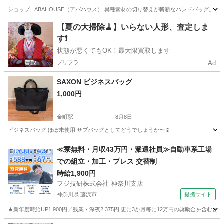
ショップ : ABAHOUSE（アバハウス） 異種素材の切り替えが斬新なハンドバッグ
東京
大田区
蒲田駅
バッグ
ペットボトル
【夏の大掃除🧹】いらない人形、査定しま
す❗️
状態が悪くてもOK！最大限買取します
プリフラ
Ad
SAXON ビジネスバッグ
1,000円
金町駅
8月8日
ビジネスバッグ ほぼ未使用 サブバッグとしてどうでしょうか〜☺︎
東京
葛飾区
金町駅
バッグ
≪寮無料・月収43万円・派遣社員≫自動車系工場
での組立・加工・プレス 交替制
時給1,900円
フジ技研株式会社 神奈川支店
神奈川県 藤沢市
提携サイト
★新年度時給UP1,900円／残業・深夜2,375円 更に3か月毎に12万円の奨励金を含む