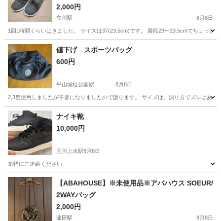
2,000円
立川駅
8月8日
1回1時間くらいはきました。 サイズは37(23.5cm)です。 普段23〜23.5cmでちょ
東京
立川市
立川駅
靴
シューズ
値下げ スポーツバッグ
600円
平山城址公園駅
8月8日
2,3度使用しましたが不要になりましたので譲ります。 サイズは、測り方でズレはあります
東京
日野市
平山城址公園駅
バッグ
新品
ナイキ靴
10,000円
玉川上水駅
8月8日
気軽にご連絡ください
東京
立川市
玉川上水駅
靴
【ABAHOUSE】※未使用品※アバハウス SOEUR/
2WAYバッグ
2,000円
蒲田駅
8月8日