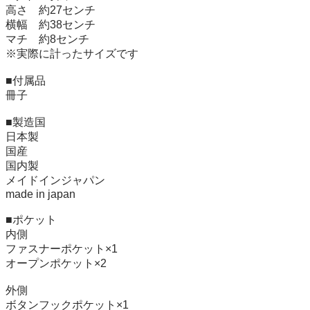
高さ　約27センチ

横幅　約38センチ

マチ　約8センチ

※実際に計ったサイズです

■付属品

冊子

■製造国

日本製

国産

国内製

メイドインジャパン

made in japan

■ポケット

内側

ファスナーポケット×1

オープンポケット×2

外側

ボタンフックポケット×1
