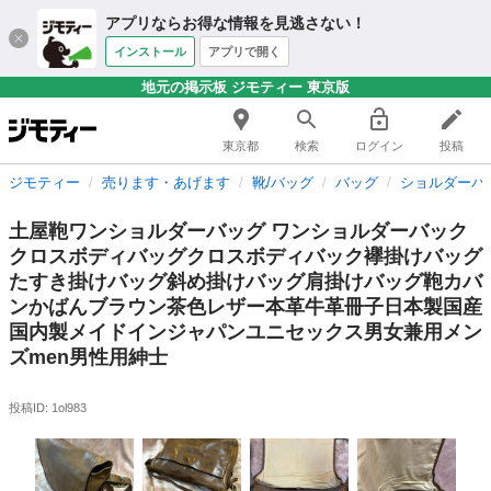
アプリならお得な情報を見逃さない！
インストール
アプリで開く
地元の掲示板 ジモティー 東京版
東京都
検索
ログイン
投稿
ジモティー
売ります・あげます
靴/バッグ
バッグ
ショルダーバ
土屋鞄ワンショルダーバッグ ワンショルダーバック
クロスボディバッグクロスボディバック襷掛けバッグ
たすき掛けバッグ斜め掛けバッグ肩掛けバッグ鞄カバ
ンかばんブラウン茶色レザー本革牛革冊子日本製国産
国内製メイドインジャパンユニセックス男女兼用メン
ズmen男性用紳士
投稿ID: 1ol983