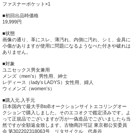
ファスナーポケット×1

■初回出品時価格

19,999円

■状態

画像の通り、革にスレ、薄汚れ、内側に汚れ、シミ、金具に
小傷がありますが使用に問題になるようなべた付きや破れは
ありません。

■対象

ユニセックス男女兼用

メンズ（men’s）男性用、紳士

レディース（lady's LADYS）女性用、婦人

ウィメンズ（women’s）

■購入元.入手元

日本国内で最大手BtoBオークションサイトエコリングオー
クションで購入しました。そのエコオクで鑑定済みです。よ
って正規品でございますが万が一偽造品でございましたら当
然ですが全額返金致します。古物商許可証 東京都公安委員
会 第302202318063号　リタサイクル　代表谷
