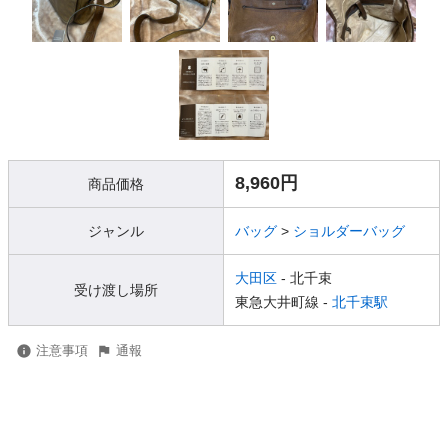
8,960円
商品価格
ジャンル
バッグ
>
ショルダーバッグ
大田区
- 北千束
受け渡し場所
東急大井町線 -
北千束駅
注意事項
通報