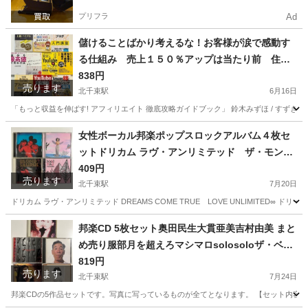
プリフラ
Ad
儲けることばかり考えるな！お客様が涙で感動す
る仕組み 売上１５０％アップは当たり前 住宅
販売全国１位の秘密は、、他全6冊セット
838円
売ります
北千束駅
6月16日
「もっと収益を伸ばす! アフィリエイト 徹底攻略ガイドブック」 鈴木みずほ / すずきみずほ 
東京
大田区
北千束駅
ビジネス、経済
住宅
女性ボーカル邦楽ポップスロックアルバム４枚セ
ットドリカム ラヴ・アンリミテッド ザ・モンス
ター エゴラッピン レベッカ
409円
売ります
北千束駅
7月20日
ドリカム ラヴ・アンリミテッド DREAMS COME TRUE LOVE UNLIMITED∞ ドリームカム
東京
大田区
北千束駅
CD
邦楽CD 5枚セット奥田民生大貫亜美吉村由美 まと
め売り服部月を超えろマシマロsolosoloザ・ベリ
ー・ラスト・オブ・ユニコーン
819円
売ります
北千束駅
7月24日
邦楽CDの5作品セットです。写真に写っているものが全てとなります。 【セット内容】 ・大貫