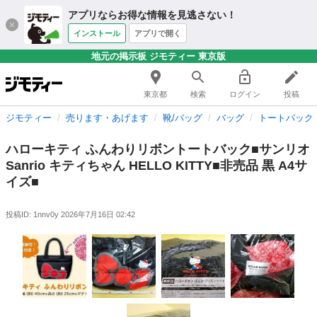
アプリならお得な情報を見逃さない！
インストール
アプリで開く
地元の掲示板 ジモティー 東京版
東京都
検索
ログイン
投稿
ジモティー
売ります・あげます
靴/バッグ
バッグ
トートバッグ
ハローキティ ふんわりリボントートバック■サンリオ
Sanrio キティちゃん HELLO KITTY■非売品 黒 A4サ
イズ■
投稿ID: 1nnv0y
2026年7月16日 02:42