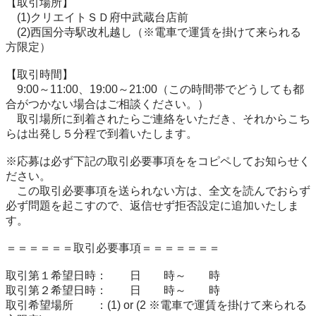
【取引場所】

　(1)クリエイトＳＤ府中武蔵台店前

　(2)西国分寺駅改札越し（※電車で運賃を掛けて来られる
方限定）

【取引時間】

　9:00～11:00、19:00～21:00（この時間帯でどうしても都
合がつかない場合はご相談ください。）

　取引場所に到着されたらご連絡をいただき、それからこち
らは出発し５分程で到着いたします。

※応募は必ず下記の取引必要事項ををコピペしてお知らせく
ださい。

　この取引必要事項を送られない方は、全文を読んでおらず
必ず問題を起こすので、返信せず拒否設定に追加いたしま
す。

＝＝＝＝＝＝取引必要事項＝＝＝＝＝＝＝

取引第１希望日時：　　日　　時～　　時

取引第２希望日時：　　日　　時～　　時

取引希望場所　　：(1) or (2 ※電車で運賃を掛けて来られる