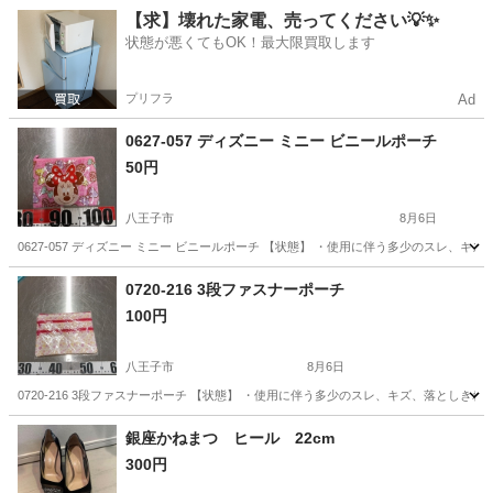
東京
昭島市
昭島駅
バッグ
キャリーバッグ
【求】壊れた家電、売ってください💡✨
状態が悪くてもOK！最大限買取します
プリフラ
Ad
0627-057 ディズニー ミニー ビニールポーチ
50円
八王子市
8月6日
0627-057 ディズニー ミニー ビニールポーチ 【状態】 ・使用に伴う多少のスレ、
東京
八王子市
バッグ
ビニールポーチ
0720-216 3段ファスナーポーチ
100円
八王子市
8月6日
0720-216 3段ファスナーポーチ 【状態】 ・使用に伴う多少のスレ、キズ、落とし
東京
八王子市
バッグ
現地
銀座かねまつ ヒール 22cm
300円