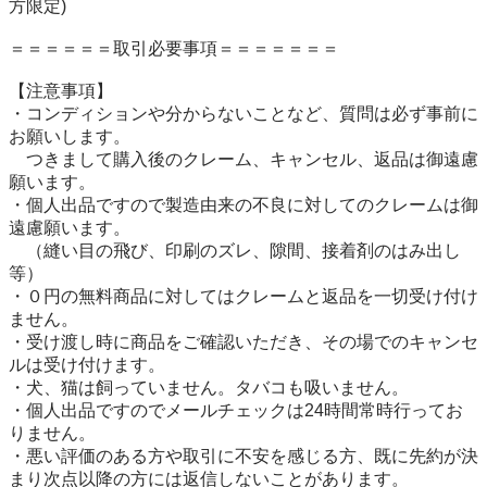
方限定)

＝＝＝＝＝＝取引必要事項＝＝＝＝＝＝＝

【注意事項】

・コンディションや分からないことなど、質問は必ず事前に
お願いします。

　つきまして購入後のクレーム、キャンセル、返品は御遠慮
願います。

・個人出品ですので製造由来の不良に対してのクレームは御
遠慮願います。

　（縫い目の飛び、印刷のズレ、隙間、接着剤のはみ出し
等）

・０円の無料商品に対してはクレームと返品を一切受け付け
ません。

・受け渡し時に商品をご確認いただき、その場でのキャンセ
ルは受け付けます。

・犬、猫は飼っていません。タバコも吸いません。

・個人出品ですのでメールチェックは24時間常時行ってお
りません。

・悪い評価のある方や取引に不安を感じる方、既に先約が決
まり次点以降の方には返信しないことがあります。
