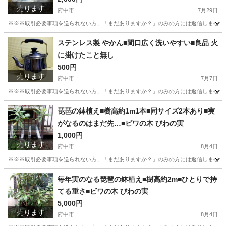
売ります
府中市
7月29日
※※※取引必要事項を送られない方、「まだありますか？」のみの方には返信しません※※※
東京
府中市
おもちゃ
ステンレス製 やかん■間口広く洗いやすい■良品 火
に掛けたこと無し
500円
売ります
府中市
7月7日
※※※取引必要事項を送られない方、「まだありますか？」のみの方には返信しません※※※
東京
府中市
調理器具
琵琶の鉢植え■樹高約1m1本■同サイズ2本あり■実
がなるのはまだ先…■ビワの木 びわの実
1,000円
売ります
府中市
8月4日
※※※取引必要事項を送られない方、「まだありますか？」のみの方には返信しません※※
東京
府中市
家庭用品
琵琶
毎年実のなる琵琶の鉢植え■樹高約2m■ひとりで持
てる重さ■ビワの木 びわの実
5,000円
売ります
府中市
8月4日