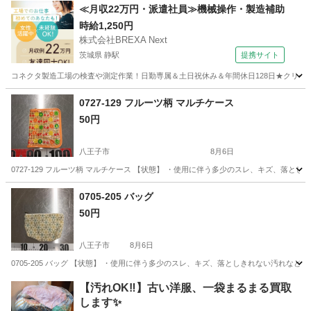
東京
八王子市
バッグ
MOOMIN
≪月収22万円・派遣社員≫機械操作・製造補助
時給1,250円
株式会社BREXA Next
茨城県 静駅
提携サイト
コネクタ製造工場の検査や測定作業！日勤専属＆土日祝休み＆年間休日128日★クリーン
茨城
常陸大宮市
静駅
その他
0727-129 フルーツ柄 マルチケース
50円
八王子市
8月6日
0727-129 フルーツ柄 マルチケース 【状態】 ・使用に伴う多少のスレ、キズ、落
東京
八王子市
バッグ
フルーツ
0705-205 バッグ
50円
八王子市
8月6日
0705-205 バッグ 【状態】 ・使用に伴う多少のスレ、キズ、落としきれない汚れな
東京
八王子市
バッグ
現地
【汚れOK‼️】古い洋服、一袋まるまる買取
します✨