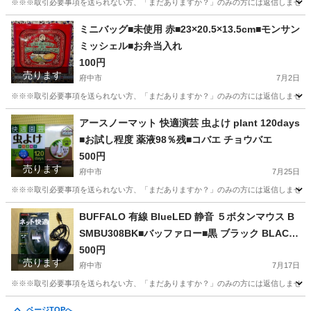
※※※取引必要事項を送られない方、「まだありますか？」のみの方には返信しません※
東京
府中市
家庭用品
琵琶
ミニバッグ■未使用 赤■23×20.5×13.5cm■モンサン
ミッシェル■お弁当入れ
100円
売ります
府中市
7月2日
※※※取引必要事項を送られない方、「まだありますか？」のみの方には返信しません※※※
東京
府中市
バッグ
レジャーシート
アースノーマット 快適演芸 虫よけ plant 120days
■お試し程度 薬液98％残■コバエ チョウバエ
500円
売ります
府中市
7月25日
※※※取引必要事項を送られない方、「まだありますか？」のみの方には返信しません※※※ 『
東京
府中市
家庭用品
BUFFALO 有線 BlueLED 静音 ５ボタンマウス B
SMBU308BK■バッファロー■黒 ブラック BLACK
■パソコン PC
500円
売ります
府中市
7月17日
※※※取引必要事項を送られない方、「まだありますか？」のみの方には返信しません※※※ 『有
東京
府中市
周辺機器
ボタン
ページTOPへ