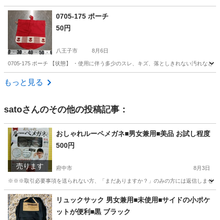
東京
八王子市
バッグ
DHC
0705-175 ポーチ
50円
八王子市
8月6日
0705-175 ポーチ 【状態】 ・使用に伴う多少のスレ、キズ、落としきれない汚れな
東京
八王子市
バッグ
現地
もっと見る
sato
さんのその他の投稿記事：
おしゃれルーペメガネ■男女兼用■美品 お試し程度
500円
売ります
府中市
8月3日
※※※取引必要事項を送られない方、「まだありますか？」のみの方には返信しません※※
東京
府中市
小物
リュックサック 男女兼用■未使用■サイドの小ポケ
ットが便利■黒 ブラック