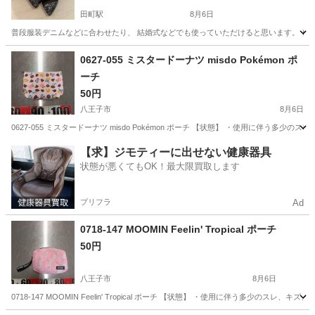
田町駅
8月6日
普段服装デニムなどに合わせたり、 結婚式などでも使っていただけると思います。 ヒ
東京
港区
田町駅
靴
0627-055 ミスタードーナツ misdo Pokémon ポ
ーチ
50円
八王子市
8月6日
0627-055 ミスタードーナツ misdo Pokémon ポーチ 【状態】 ・使用に伴
東京
八王子市
バッグ
ミスタードーナツ
【求】ジモティーに出せない健康器具
状態が悪くてもOK！最大限買取します
プリフラ
Ad
0718-147 MOOMIN Feelin' Tropical ポーチ
50円
八王子市
8月6日
0718-147 MOOMIN Feelin' Tropical ポーチ 【状態】 ・使用に伴う多