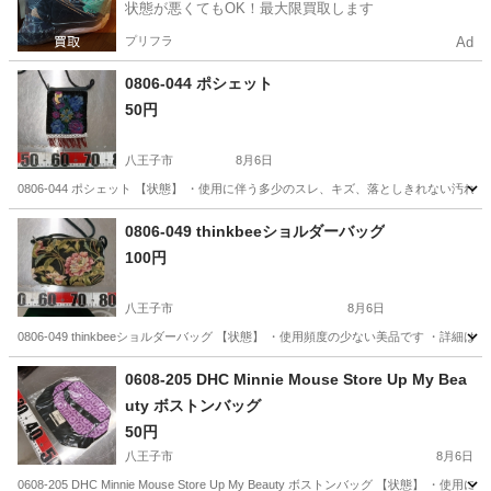
状態が悪くてもOK！最大限買取します
プリフラ
Ad
0806-044 ポシェット
50円
八王子市
8月6日
0806-044 ポシェット 【状態】 ・使用に伴う多少のスレ、キズ、落としきれない汚
東京
八王子市
バッグ
現地
0806-049 thinkbeeショルダーバッグ
100円
八王子市
8月6日
0806-049 thinkbeeショルダーバッグ 【状態】 ・使用頻度の少ない美品です 
東京
八王子市
バッグ
現地
0608-205 DHC Minnie Mouse Store Up My Bea
uty ボストンバッグ
50円
八王子市
8月6日
0608-205 DHC Minnie Mouse Store Up My Beauty ボストンバッグ