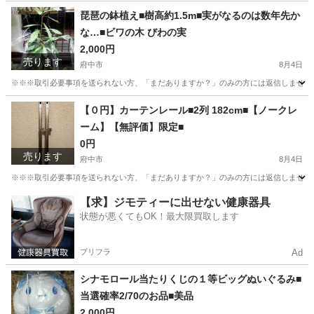
東京
府中市
その他
個人
琵琶の鉢植え■樹高約1.5m■実がなるのは数年先か
な…■ビワの木 びわの実
2,000円
売ります
府中市
8月4日
※※※取引必要事項を送られない方、「まだありますか？」のみの方には返信しません※※※
東京
府中市
家庭用品
琵琶
【０円】カーテンレール■2列 182cm■【ノークレ
ーム】【無評価】限定■
0円
売ります
府中市
8月4日
※※※取引必要事項を送られない方、「まだありますか？」のみの方には返信しません※※
東京
府中市
カーテン、ブラインド
個人
【求】ジモティーに出せない健康器具
状態が悪くてもOK！最大限買取します
プリフラ
Ad
シナモロール当たりくじの１等ビッグぬいぐるみ■
当選確率2/70のお品■美品
2,000円