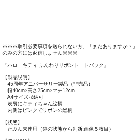
※※※取引必要事項を送られない方、「まだありますか？」
のみの方には返信しません※※※

『ハローキティ ふんわりリボントートバック』

【製品説明】

　45周年アニバーサリー製品（非売品）

　幅40cm×高さ25cm×マチ12cm

　A4サイズ収納可

　表裏にキティちゃん絵柄

　内側はピンクでリボンの総柄

【状態】

　たぶん未使用（袋の状態から判断:画像５枚目）
