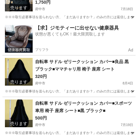
1,750円
売ります
府中市
7月18日
※※※取引必要事項を送られない方、「まだありますか？」のみの方には返信しません※※※
東京
府中市
バッグ
個人
【求】ジモティーに出せない健康器具
状態が悪くてもOK！最大限買取します
プリフラ
Ad
自転車 サドル ゼリークッション カバー■良品 黒
ブラック■ママチャリ用 椅子 座席 シート
320円
売ります
府中市
8月4日
※※※取引必要事項を送られない方、「まだありますか？」のみの方には返信しません※※
東京
府中市
その他
個人
自転車 サドル ゼリークッション カバー■スポーツ
車用 椅子 座席 シート■黒 ブラック■
500円
売ります
府中市
7月19日
※※※取引必要事項を送られない方、「まだありますか？」のみの方には返信しません※※