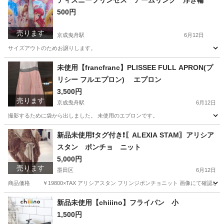
ディズニープリンセス アームリング 浮き輪
500円
売ります
京成曳舟駅
6月12日
サイズアウトのためお譲りします。
東京
墨田区
京成曳舟駅
キッズ用品
浮き輪
未使用【francfranc】PLISSEE FULL APRON(プ
リシー フルエプロン) エプロン
3,500円
売ります
京成曳舟駅
6月12日
撮影するために袋から出しました。 未使用のエプロンです。
東京
墨田区
京成曳舟駅
その他
エプロン
新品未使用❗タグ付き❗〖ALEXIA STAM〗アリシア
スタン ポンチョ ニット
5,000円
売ります
墨田区
6月12日
商品価格 ￥19800×TAX アリシアスタン フリンジポンチョニット 画像にて確認し
東京
墨田区
コート
アリシアスタン
新品未使用【chiiino】フライパン 小
1,500円