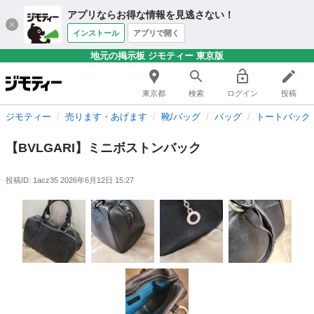
アプリならお得な情報を見逃さない！
インストール
アプリで開く
地元の掲示板 ジモティー 東京版
東京都
検索
ログイン
投稿
ジモティー
売ります・あげます
靴/バッグ
バッグ
トートバッグ
【BVLGARI】ミニボストンバック
投稿ID: 1acz35
2026年6月12日 15:27