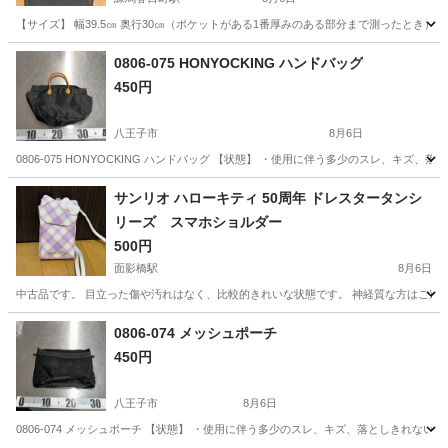
【サイズ】 幅39.5㎝ 奥行30㎝（ポケットがある1番厚みのある部分まで測ったとき） 
東京
練馬区
練馬春日町駅
バッグ
0806-075 HONYOCKING ハンドバッグ
450円
八王子市
8月6日
0806-075 HONYOCKING ハンドバッグ 【状態】 ・使用に伴う多少のスレ、キ
東京
八王子市
バッグ
現地
サンリオ ハローキティ 50周年 ドレスタータンシ
リーズ スマホショルダー
500円
面影橋駅
8月6日
中古品です。 目立った傷や汚れはなく、比較的きれいな状態です。 神経質な方はご遠
東京
新宿区
面影橋駅
バッグ
0806-074 メッシュポーチ
450円
八王子市
8月6日
0806-074 メッシュポーチ 【状態】 ・使用に伴う多少のスレ、キズ、落としきれな