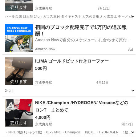
売ります
京成曳舟駅
7月12日
パール金属 目玉焼 14cm ガラス蓋付 ダイキャスト ガス火専用 ふっ素加工 チーノ c
東京
墨田区
京成曳舟駅
調理器具
フライパン
初回のブロック配達完了で1万円の追加報
酬！
Amazon Nowで自分のスケジュールに合わせて原付や
電動アシスト自転車で配達し、報酬を獲得しましょ
Amazon Now
Ad
う！
ILIMA ゴールドビット付きローファー
500円
売ります
京成曳舟駅
6月12日
24cm
東京
墨田区
京成曳舟駅
靴
ビット
NIKE /Champion /HYDROGEN/ Versaceなどの
ロンT まとめて
4,000円
売ります
京成曳舟駅
6月12日
・NIKE 3枚(Tシャツ1枚) XL×2 М×1 ・Champion 1枚 XL ・HYDROGEN 1枚 ...