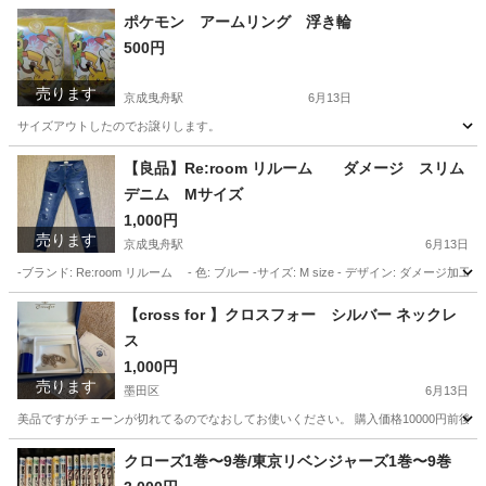
東京
墨田区
京成曳舟駅
Tシャツ
NIKE
ポケモン アームリング 浮き輪
500円
売ります
京成曳舟駅
6月13日
サイズアウトしたのでお譲りします。
東京
墨田区
京成曳舟駅
キッズ用品
浮き輪
【良品】Re:room リルーム ダメージ スリム
デニム Mサイズ
1,000円
売ります
京成曳舟駅
6月13日
-ブランド: Re:room リルーム - 色: ブルー -サイズ: M size - デザイン: ダメージ
東京
墨田区
京成曳舟駅
ジーンズ/デニム
良品
【cross for 】クロスフォー シルバー ネックレ
ス
1,000円
売ります
墨田区
6月13日
美品ですがチェーンが切れてるのでなおしてお使いください。 購入価格10000円前後
東京
墨田区
アクセサリー
クロスフォー
クローズ1巻〜9巻/東京リベンジャーズ1巻〜9巻