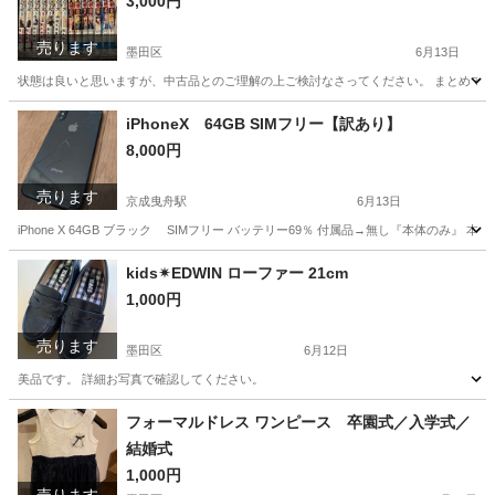
3,000円
売ります
墨田区
6月13日
状態は良いと思いますが、中古品とのご理解の上ご検討なさってください。 まとめて
東京
墨田区
マンガ、コミック、アニメ
リベンジャーズ
iPhoneX 64GB SIMフリー【訳あり】
8,000円
売ります
京成曳舟駅
6月13日
iPhone X 64GB ブラック SIMフリー バッテリー69％ 付属品→無し『本体のみ
東京
墨田区
京成曳舟駅
その他
液晶
kids✴︎EDWIN ローファー 21cm
1,000円
売ります
墨田区
6月12日
美品です。 詳細お写真で確認してください。
東京
墨田区
キッズ用品
フォーマルドレス ワンピース 卒園式／入学式／
結婚式
1,000円