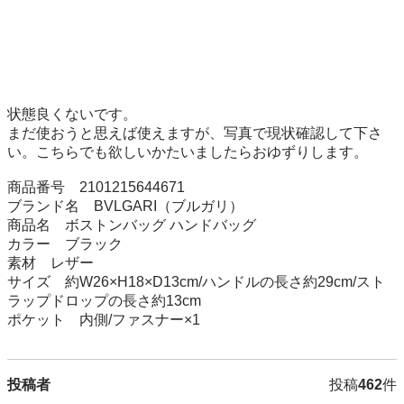
状態良くないです。

まだ使おうと思えば使えますが、写真で現状確認して下さ
い。こちらでも欲しいかたいましたらおゆずりします。

商品番号	2101215644671

ブランド名	BVLGARI（ブルガリ）

商品名	ボストンバッグ ハンドバッグ

カラー	ブラック

素材	レザー

サイズ	約W26×H18×D13cm/ハンドルの長さ約29cm/スト
ラップドロップの長さ約13cm

ポケット	内側/ファスナー×1
投稿者
投稿
462
件