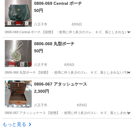
東京
新宿区
面影橋駅
バッグ
0806-069 Central ポーチ
50円
八王子市
8月6日
0806-069 Central ポーチ 【状態】 ・使用に伴う多少のスレ、キズ、落としき
東京
八王子市
バッグ
現地
0806-068 丸型ポーチ
50円
八王子市
8月6日
0806-068 丸型ポーチ 【状態】 ・使用に伴う多少のスレ、キズ、落としきれない汚
東京
八王子市
バッグ
現地
0806-067 アタッシュケース
2,300円
八王子市
8月6日
0806-067 アタッシュケース 【状態】 ・使用に伴う多少のスレ、キズ、落としきれ
東京
八王子市
バッグ
現地
もっと見る