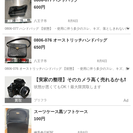
0806-077 ハンドバッグ
600円
八王子市
8月6日
0806-077 ハンドバッグ 【状態】 ・使用に伴う多少のスレ、キズ、落としきれない
東京
八王子市
バッグ
現地
0806-076 オーストリッチハンドバッグ
650円
八王子市
8月6日
0806-076 オーストリッチハンドバッグ 【状態】 ・使用に伴う多少のスレ、キズ、
東京
八王子市
バッグ
オーストリッチ
【実家の整理】そのカメラ高く売れるかも❗️
状態が悪くてもOK！最大限買取します
プリフラ
Ad
スーツケース黒ソフトケース
100円
練馬春日町駅
8月6日