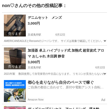
non♡
さんのその他の投稿記事：
デニムセット メンズ
3,000円
売ります
京成曳舟駅
6月12日
AMERICANEAGLEとReroomのジーパンです。 サイズは画像で確認してください
東京
墨田区
京成曳舟駅
ジーンズ/デニム
ジーパン
加湿器 卓上 ハイブリッド式 加熱式 超音波式 アロ
マ おしゃれ 木目調 静音
3,000円
売ります
京成曳舟駅
6月12日
2021年製 数回使用して自宅保管の中古品になります。 リモコンが見当たらないの
東京
墨田区
京成曳舟駅
季節、空調家電
リモコン
都心を走りながら自分のペースで稼ぐ
ご自身の都合に合わせて、原付や電動アシスト自転車
で配達
Amazon Now
Ad