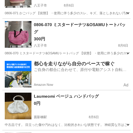
八王子市
8月6日
0806-071 かごバッグ 【状態】 ・使用に伴う多少のスレ、キズ、落としきれない汚
東京
八王子市
バッグ
かご
0806-070 ミスタードーナツ&OSAMUトートバッ
グ
300円
八王子市
8月6日
0806-070 ミスタードーナツ&OSAMUトートバッグ 【状態】 ・使用に伴う多少の
東京
八王子市
バッグ
ミスタードーナツ
都心を走りながら自分のペースで稼ぐ
ご自身の都合に合わせて、原付や電動アシスト自転車
で配達
Amazon Now
Ad
Laumeomi ベージュ ハンドバッグ
0円
面影橋駅
8月6日
中古品です。 目立った傷や汚れはなく、比較的きれいな状態です。 神経質な方はご遠