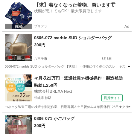
東京
八王子市
バッグ
現地
【求】着なくなった着物、買います👘
状態が悪くてもOK！最大限買取します
プリフラ
Ad
0806-072 marble SUD ショルダーバッグ
300円
八王子市
8月6日
0806-072 marble SUD ショルダーバッグ 【状態】 ・使用に伴う多少のスレ、
東京
八王子市
バッグ
現地
≪月収22万円・派遣社員≫機械操作・製造補助
時給1,250円
株式会社BREXA Next
茨城県 静駅
提携サイト
コネクタ製造工場の検査や測定作業！日勤専属＆土日祝休み＆年間休日128日★クリーン
茨城
常陸大宮市
静駅
その他
0806-071 かごバッグ
300円