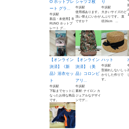
O ホットプレ
シャツ２枚
り
牛浜駅
牛浜駅
ート グラ...
使用感あります。
大きいサイズのど
牛浜駅
洗い替えにいかが
んぶりです。 直
新品・未使用】B
ですか？
径26cm ...
RUNO ホットプ
レート グ...
【オンライン
【オンライン
ハット
牛浜駅
決済】《新
決済】（美
型崩れしないしっ
品》浴衣セッ
品）コロンビ
かりした作りで
す。
ト
アリ...
牛浜駅
牛浜駅
下駄までセットに
素材: ナイロン カ
なったお得な商品
ジュアルなデザイ
です。
ンでデ...