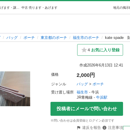
kate spade財布 (ぽん) 牛浜のバッグ《ポーチ》の中古あげます・譲ります｜ジモティーで不用品の処分
中古
売ります・あげます
地元の掲示
グ
バッグ
ポーチ
東京都のポーチ
福生市のポーチ
kate spade
4
お気に入り登録
作成
2026年6月13日 12:41
価格
2,000円
ジャンル
バッグ
 > 
ポーチ
受け渡し場所
福生市
 - 牛浜
JR青梅線 - 
牛浜駅
投稿者にメールで問い合わせ
※問い合わせは会員登録とログイン必須です
違反を報告
注意事項