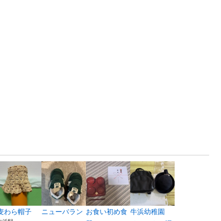
麦わら帽子
ニューバラン
お食い初め食
牛浜幼稚園