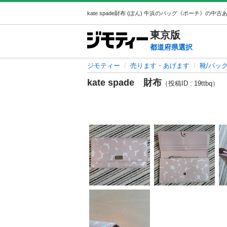
東京
版
都道府県選択
ジモティー
売ります・あげます
靴/バッ
kate spade 財布
（投稿ID : 19ttbq）