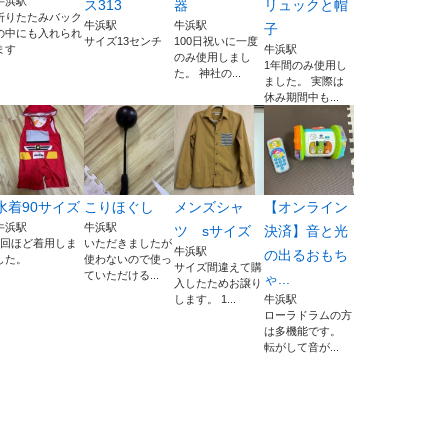
牛浜駅
ス313
器
リュックと帽
折りたたみバック
牛浜駅
牛浜駅
子
の中にも入れられ
サイズ13センチ
100日祝いに一度
ます
牛浜駅
のみ使用しまし
1年間のみ使用し
た。 神社の...
ました。 実際は
休み期間中も...
水着90サイズ
こりほぐし
メンズシャ
【オンライン
牛浜駅
牛浜駅
ツ sサイズ
決済】音と光
2回ほど着用しま
いただきましたが
牛浜駅
の出るおもち
した。
使わないので使っ
サイズ間違えて購
ていただける...
ゃ...
入したためお譲り
します。 1...
牛浜駅
ローラドラムの方
は多機能です。
転がして音が...