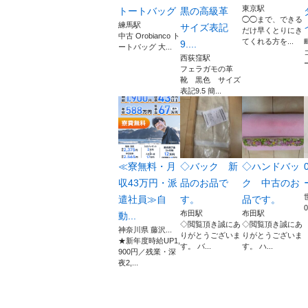
東京駅
トートバッグ
黒の高級革
◯◯まで、できる
練馬駅
サイズ表記
だけ早くとりにき
中古 Orobianco ト
てくれる方を...
9....
ートバッグ 大...
西荻窪駅
フェラガモの革
靴 黒色 サイズ
表記9.5 簡...
≪寮無料・月
◇バック 新
◇ハンドバッ
収43万円・派
品のお品で
ク 中古のお
遣社員≫自
す。
品です。
布田駅
布田駅
動...
◇閲覧頂き誠にあ
◇閲覧頂き誠にあ
神奈川県 藤沢...
りがとうございま
りがとうございま
★新年度時給UP1,
す。 バ...
す。 ハ...
900円／残業・深
夜2,...