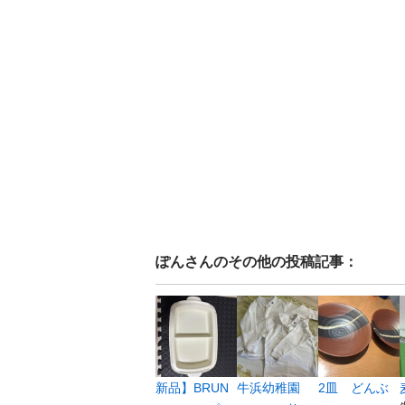
ぽん
さんのその他の投稿記事：
新品】BRUN
牛浜幼稚園
2皿 どんぶ