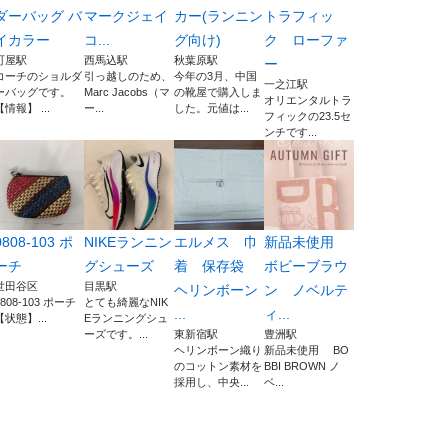
ダーバッグ バ
マークジェイ
カー(ランニン
トラフィッ
イカラー
コ...
グ向け)
ク ローファ
町屋駅
西馬込駅
秋葉原駅
ー
コーチのショルダ
引っ越しのため、
今年の3月、中国
一之江駅
ーバッグです。
Marc Jacobs（マ
の靴屋で購入しま
オリエンタルトラ
【情報】 ...
ー...
した。元値は...
フィックの23.5セ
ンチです...
0808-103 ポ
NIKEランニン
エルメス 巾
新品未使用
ーチ
グシューズ
着 保存袋
ボビーブラウ
世田谷区
目黒駅
ヘリンボーン
ン ノベルテ
0808-103 ポーチ
とても綺麗なNIK
...
ィ...
【状態】...
Eランニングシュ
ーズです。...
東新宿駅
豊洲駅
ヘリンボーン織り
新品未使用 BO
のコットン素材を
BBI BROWN ノ
採用し、中央...
ベ...