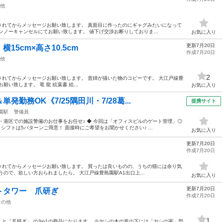
他
されてからメッセージお願い致します。 真面目に作ったのにギャグみたいになって
ンノーキャンセルにてお願い致します。 値下げ交渉お断りしておりま...
お気に入り
更新7月20日
5cm×高さ10.5cm
作成7月20日
他
2
れてからメッセージお願い致します。 昔姉が描いた物のコピーです。 大江戸線豊
い致します。 竜 龍 絵葉書 絵...
お気に入り
勤務OK《7/25隅田川・7/28葛...
提携サイト
園駅
警備員
・港区での施設警備のお仕事をお任せ♪ ◆ 今回は「オフィスビルのゲート管理」◎
シフトは5パターンご用意！ 面接時にご希望をお聞かせください♪ ...
お気に入り
更新7月20日
作成7月20日
されてからメッセージお願い致します。 買ったは良いものの、うちの猫には余り気
ので、欲しい方おられましたら。 大江戸線豊島園駅A1出口上...
お気に入り
更新7月20日
トタワー 爪研ぎ
作成7月20日
その他
1
と「爪研ぎ」 の3in1の商品になります。 ※ヤシの木の葉の下には「ヤシの実」型