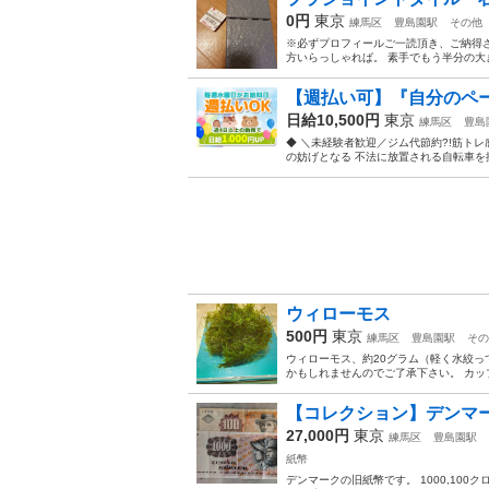
0円
東京
練馬区
豊島園駅
その他
※必ずプロフィールご一読頂き、ご納得
方いらっしゃれば。 素手でもう半分の大き
【週払い可】『自分のペー
日給10,500円
東京
練馬区
豊島
◆ ＼未経験者歓迎／ジム代節約?!筋トレ
の妨げとなる 不法に放置される自転車を撤
ウィローモス
500円
東京
練馬区
豊島園駅
その
ウィローモス、約20グラム（軽く水絞
かもしれませんのでご了承下さい。 カッ
【コレクション】デンマー
27,000円
東京
練馬区
豊島園駅
紙幣
デンマークの旧紙幣です。 1000,10