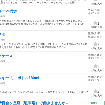
飾っていました。 ノークレームノーリターンノーキャンセルにてお願い...
お気に入り
更新8月1日
ルーペ付き
作成8月1日
その他
ヘラ形状のパーツが一点不足しています。 探したのですが見つかりませんでし
2
 以前は機械式時計を使用していた為、よく時計のメンテナンスに使っていました
お気に入り
更新8月7日
のフタ
作成7月31日
その他
ましたが サイズが合わず困ってます 開封してしまいましたが未使用品です 7,490
3
合えばよろしくお願いします 都営大江戸線豊島園駅近くでのお...
お気に入り
更新7月26日
ケース
作成7月26日
その他
6
お気に入り
更新7月24日
ー ミニボトル180ml
作成7月24日
その他
4
ド: 山崎 - タイプ: シングルモルトウイスキー - 製造者:サントリー 1本あたりの値段で
お気に入り
新百合ヶ丘店（駐車場）で働きませんか～...
提携サイト