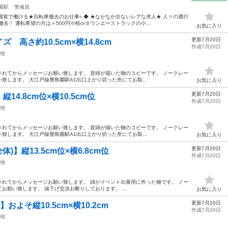
園駅
警備員
感覚で働ける★自転車撤去のお仕事♪ ◆ ★なかなか出ないレアな求人★ 人々の通行
去！ 運転希望の方は＋500円※軽orタウンエーストラックの小...
お気に入り
更新7月20日
高さ約10.5cm×横14.8cm
作成7月20日
他
れてからメッセージお願い致します。 昔姉が描いた物のコピーです。 ノークレー
致します。 大江戸線豊島園駅A1出口上がり切った所にてお取...
お気に入り
更新7月20日
4.8cm位×横10.5cm位
作成7月20日
他
れてからメッセージお願い致します。 昔姉が描いた物のコピーです。 ノークレー
致します。 大江戸線豊島園駅A1出口上がり切った所にてお取...
お気に入り
更新7月20日
)】縦13.5cm位×横6.8cm位
作成7月20日
他
れてからメッセージお願い致します。 姉がイベント出展用に作った物です。 ノー
願い致します。 値下げ交渉お断りしております。 ...
お気に入り
更新7月20日
およそ縦10.5cm×横10.2cm
作成7月20日
他