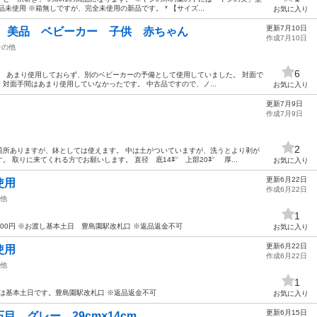
未使用 ※箱無しですが、完全未使用の新品です。 * 【サイズ...
お気に入り
更新7月10日
バギ 美品 ベビーカー 子供 赤ちゃん
作成7月10日
その他
6
ます。 あまり使用しておらず、別のベビーカーの予備として使用していました。 対面で
対面手間はあまり使用していなかったです。 中古品ですので、ノ...
お気に入り
更新7月9日
作成7月9日
2
箇所ありますが、鉢としては使えます。 中は土がついていますが、洗うとより剥が
 取りに来てくれる方でお願いします。 直径 底14㌢ 上部20㌢ 厚...
お気に入り
更新6月22日
使用
作成6月22日
他
1
600円 ※お渡し基本土日 豊島園駅改札口 ※返品返金不可
お気に入り
更新6月22日
使用
作成6月22日
他
1
しは基本土日です。豊島園駅改札口 ※返品返金不可
お気に入り
更新6月15日
 グレー 29cm×14cm