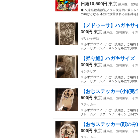
日給10,500円
東京
練馬区
豊島
◆ ＼未経験者歓迎／ジム代節約?!筋トレ
の妨げとなる 不法に放置される自転車を撤
【メドゥーサ】ハガキサイズ 
300円
東京
練馬区
豊島園駅
その
ギリシャ神話
※必ずプロフィールご一読頂き、ご納得さ
ムノーリターンノーキャンセルにてお願い
【昇り鯉】ハガキサイズ 縦1
300円
東京
練馬区
豊島園駅
その
インテリア
※必ずプロフィールご一読頂き、ご納得さ
ムノーリターンノーキャンセルにてお願い
【おじステッカー(小)(完全体
500円
東京
練馬区
豊島園駅
その
ステッカー
※必ずプロフィールご一読頂き、ご納得さ
クレームノーリターンノーキャンセルにてお
【おぢステッカー(顔のみ)】
600円
東京
練馬区
豊島園駅
その
ステッカー