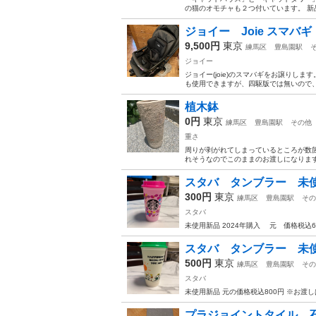
の猫のオモチャも２つ付いています。 新品
ジョイー Joie スマ
9,500円
東京
練馬区
豊島園駅
ジョイー
ジョイー(joie)のスマバギをお譲りし
も使用できますが、四駆版では無いので、
植木鉢
0円
東京
練馬区
豊島園駅
その他
重さ
周りが剥がれてしまっているところが数
れそうなのでこのままのお渡しになります。
スタバ タンブラー 未
300円
東京
練馬区
豊島園駅
その
スタバ
未使用新品 2024年購入 元 価格税込
スタバ タンブラー 未
500円
東京
練馬区
豊島園駅
その
スタバ
未使用新品 元の価格税込800円 ※お渡
プラジョイントタイル 石目