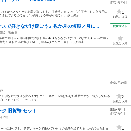
作成6月15日
されてからメッセージお願い致します。 半分使いましたがもう半分もしご入り用の
1
さにできるので更に２分割にする事が可能です。 少し何か...
お気に入り
スで好きなだけ稼ごう』数か月の短期／月に...
提携サイト
園駅
警備員
感覚で働ける★自転車撤去のお仕事♪ ◆ ★なかなか出ないレアな求人★ 人々の通行
去！ 運転希望の方は＋500円※軽orタウンエーストラックの小...
お気に入り
作成6月10日
他
って計測なので水分も含みます）コケ、スネール等はいない水槽ですが、混入している
2
プに入れてお渡しいたします。
お気に入り
更新7月8日
ク 旧貨幣 セット
作成6月8日
その他
1
0クローネの2枚です。 昔デンマークで働いていた頃の紙幣が出てきましたので出品しま