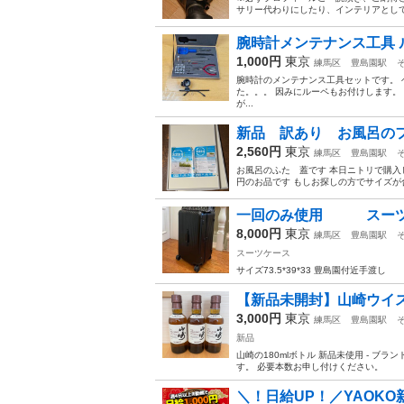
サリー代わりにしたり、インテリアとして
腕時計メンテナンス工具 
1,000円
東京
練馬区
豊島園駅
腕時計のメンテナンス工具セットです。 
た。。。 因みにルーペもお付けします。
が...
新品 訳あり お風呂
2,560円
東京
練馬区
豊島園駅
お風呂のふた 蓋です 本日ニトリで購入し
円のお品です もしお探しの方でサイズが
一回のみ使用 スーツ
8,000円
東京
練馬区
豊島園駅
スーツケース
サイズ73.5*39*33 豊島園付近手渡し
【新品未開封】山崎ウイスキ
3,000円
東京
練馬区
豊島園駅
新品
山崎の180mlボトル 新品未使用 - ブラン
す。 必要本数お申し付けください。
＼！日給UP！／YAOKO