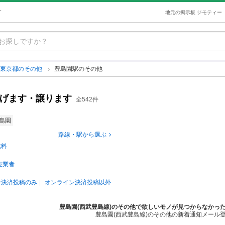
す
地元の掲示板 ジモティー
東京都のその他
豊島園駅のその他
あげます・譲ります
全542件
島園
路線・駅から選ぶ
無料
売業者
ン決済投稿のみ
オンライン決済投稿以外
豊島園(西武豊島線)のその他で欲しいモノが見つからなかっ
豊島園(西武豊島線)のその他の新着通知メール