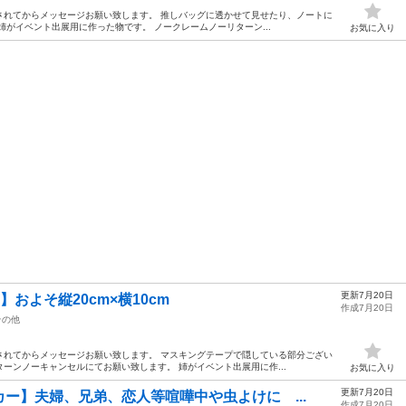
されてからメッセージお願い致します。 推しバッグに透かせて見せたり、ノートに
姉がイベント出展用に作った物です。 ノークレームノーリターン...
お気に入り
更新7月20日
】およそ縦20cm×横10cm
作成7月20日
その他
されてからメッセージお願い致します。 マスキングテープで隠している部分ござい
ーンノーキャンセルにてお願い致します。 姉がイベント出展用に作...
お気に入り
更新7月20日
ー】夫婦、兄弟、恋人等喧嘩中や虫よけに ...
作成7月20日