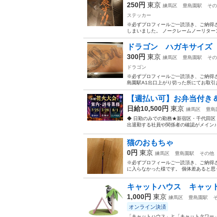
250円
東京
練馬区
豊島園駅
その
ステッカー
※必ずプロフィールご一読頂き、ご納得
しまいました。 ノークレームノーリター
ドラゴン ハガキサイズ 横1
300円
東京
練馬区
豊島園駅
その
ドラゴン
※必ずプロフィールご一読頂き、ご納得さ
島園駅A1出口上がり切った所にてお取引お願
【週払い可】お弁当付き＆単発
日給10,500円
東京
練馬区
豊島
◆ 日勤のみでの勤務★新宿区・千代田区
出退勤する社員や関係者の確認がメイン♪ 
猫のおもちゃ
0円
東京
練馬区
豊島園駅
その他
※必ずプロフィールご一読頂き、ご納得
に入らなかった様です。 個体差あると思う
キャットハウス キャッ
1,000円
東京
練馬区
豊島園駅
オンライン決済
「キャットハウス」と「キャットタワー」