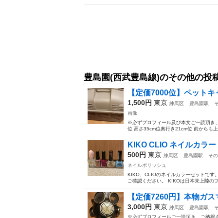
豊島園(西武豊島線)のその他の投
【定価7000位】ペットキ
1,500円
東京
練馬区
豊島園駅
画像
※必ずプロフィール及び本文ご一読頂き、
位 高さ35cm位奥行き21cm位 前から
KIKO CLIO ネイルカラ
500円
東京
練馬区
豊島園駅
その
ネイルポリッシュ
KIKO、CLIOのネイルカラーセットで
ご確認ください。 KIKOは日本未上陸のブラ
【定価7260円】本物ガ
3,000円
東京
練馬区
豊島園駅
※必ずプロフィールご一読頂き、ご納得