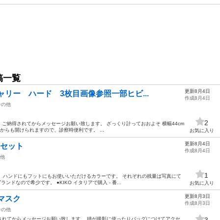
稿一覧
更新8月4日
ャリー ハード 3枚目画像参照一部ヒビ...
作成8月4日
その他
2
ご納得されてからメッセージお願い致します。 ざっくり計っておおよそ 横幅44cm
も上からも開けられますので、診察時便利です。 ...
お気に入り
更新8月4日
ー セット
作成8月4日
他
1
す。 ハンドにもフットにもお使いいただけるカラーです。 それぞれの残量は写真にて
ンドなので希少です。 ●KIKO イタリアで購入 - 番...
お気に入り
更新8月3日
スマスク
作成8月3日
その他
されてからメッセージお願い致します。 姉が撮影に使ったりバッグにつけてアクセ
3